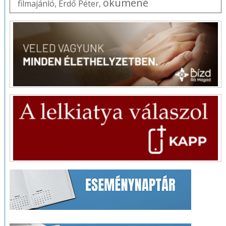
ökumené
filmajánló
,
Erdő Péter
,