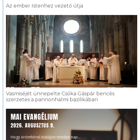
Az ember Istenhez vezető útja
Vasmiséjét ünnepelte Csóka Gáspár bencés
szerzetes a pannonhalmi bazilikában
MAI EVANGÉLIUM
2026. AUGUSZTUS 9.
Hogy örömhírrel induljon minden nap...