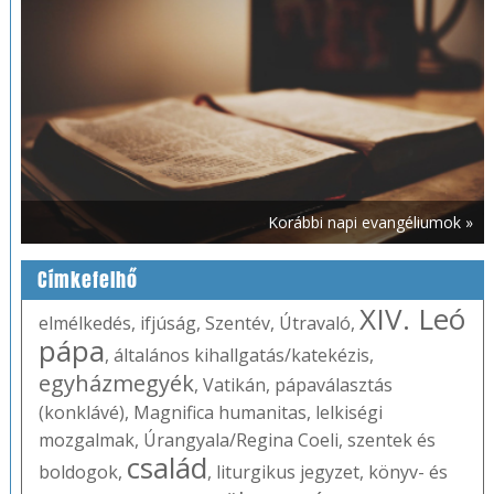
Korábbi napi evangéliumok »
Címkefelhő
XIV. Leó
elmélkedés
,
ifjúság
,
Szentév
,
Útravaló
,
pápa
,
általános kihallgatás/katekézis
,
egyházmegyék
,
Vatikán
,
pápaválasztás
(konklávé)
,
Magnifica humanitas
,
lelkiségi
mozgalmak
,
Úrangyala/Regina Coeli
,
szentek és
család
boldogok
,
,
liturgikus jegyzet
,
könyv- és