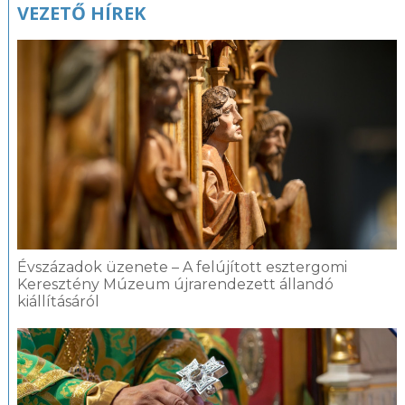
VEZETŐ HÍREK
Évszázadok üzenete – A felújított esztergomi
Keresztény Múzeum újrarendezett állandó
kiállításáról