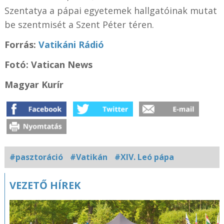
Szentatya a pápai egyetemek hallgatóinak mutat
be szentmisét a Szent Péter téren.
Forrás:
Vatikáni Rádió
Fotó: Vatican News
Magyar Kurír
#pasztoráció
#Vatikán
#XIV. Leó pápa
Kapcsolódó
VEZETŐ HÍREK
fotógaléria