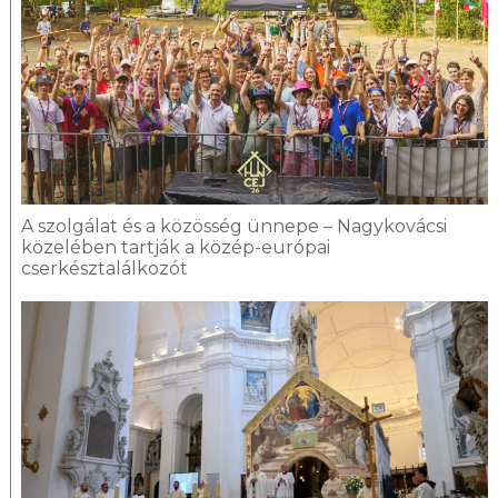
A szolgálat és a közösség ünnepe – Nagykovácsi
közelében tartják a közép-európai
cserkésztalálkozót