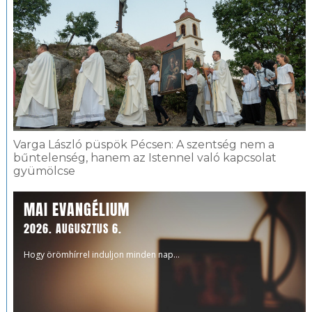
Varga László püspök Pécsen: A szentség nem a
bűntelenség, hanem az Istennel való kapcsolat
gyümölcse
MAI EVANGÉLIUM
2026. AUGUSZTUS 6.
Hogy örömhírrel induljon minden nap...