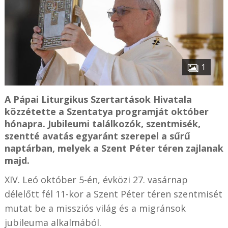
1
A Pápai Liturgikus Szertartások Hivatala
közzétette a Szentatya programját október
hónapra. Jubileumi találkozók, szentmisék,
szentté avatás egyaránt szerepel a sűrű
naptárban, melyek a Szent Péter téren zajlanak
majd.
XIV. Leó október 5-én, évközi 27. vasárnap
délelőtt fél 11-kor a Szent Péter téren szentmisét
mutat be a missziós világ és a migránsok
jubileuma alkalmából.