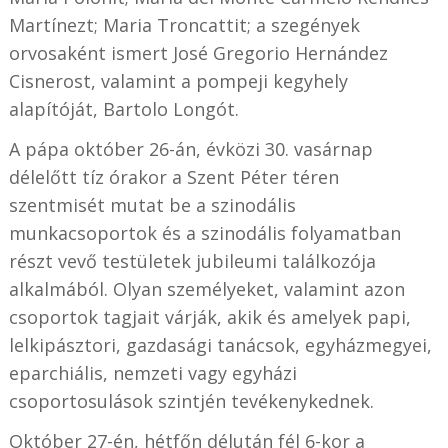
Martínezt; Maria Troncattit; a szegények
orvosaként ismert José Gregorio Hernández
Cisnerost, valamint a pompeji kegyhely
alapítóját, Bartolo Longót.
A pápa október 26-án, évközi 30. vasárnap
délelőtt tíz órakor a Szent Péter téren
szentmisét mutat be a szinodális
munkacsoportok és a szinodális folyamatban
részt vevő testületek jubileumi találkozója
alkalmából. Olyan személyeket, valamint azon
csoportok tagjait várják, akik és amelyek papi,
lelkipásztori, gazdasági tanácsok, egyházmegyei,
eparchiális, nemzeti vagy egyházi
csoportosulások szintjén tevékenykednek.
Október 27-én, hétfőn délután fél 6-kor a