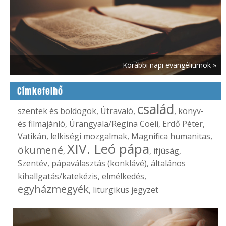
Korábbi napi evangéliumok »
Címkefelhő
család
szentek és boldogok
,
Útravaló
,
,
könyv-
és filmajánló
,
Úrangyala/Regina Coeli
,
Erdő Péter
,
Vatikán
,
lelkiségi mozgalmak
,
Magnifica humanitas
,
XIV. Leó pápa
ökumené
,
,
ifjúság
,
Szentév
,
pápaválasztás (konklávé)
,
általános
kihallgatás/katekézis
,
elmélkedés
,
egyházmegyék
,
liturgikus jegyzet