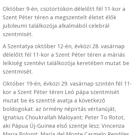
Október 9-én, csütörtökön délelőtt fél 11-kor a
Szent Péter téren a megszentelt életet élők
jubileumi találkozója alkalmából celebrál
szentmisét.
A Szentatya október 12-én, évközi 28. vasárnap
délelőtt fél 11-kor a Szent Péter téren a máriás
lelkiség szentévi találkozója keretében mutat be
szentmisét.
Október 19-én, évközi 29. vasárnap szintén fél 11-
kor a Szent Péter téren Leó pápa szentmisét
mutat be és szentté avatja a következő
boldogokat: az örmény népirtás vértanúját,
Ignatius Choukrallah Maloyant; Peter To Rotot,
aki Pápua Új-Guinea első szentje lesz; Vincenza
Maria Polonit; María del Monte Carmelo Rendiles