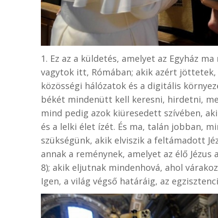
1. Ez az a küldetés, amelyet az Egyház ma 
vagytok itt, Rómában; akik azért jöttetek
közösségi hálózatok és a digitális környe
békét mindenütt kell keresni, hirdetni, m
mind pedig azok kiüresedett szívében, akik
és a lelki élet ízét. És ma, talán jobban, 
szükségünk, akik elviszik a feltámadott Jé
annak a reménynek, amelyet az élő Jézus a
8); akik eljutnak mindenhová, ahol várakoz
Igen, a világ végső határáig, az egzisztenc