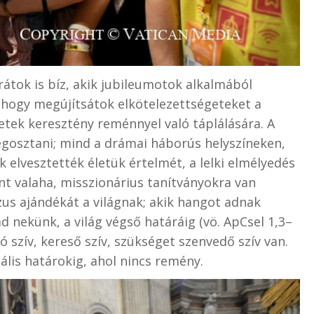
rátok is bíz, akik jubileumotok alkalmából
, hogy megújítsátok elkötelezettségeteket a
zetek keresztény reménnyel való táplálására. A
egosztani; mind a drámai háborús helyszíneken,
 elvesztették életük értelmét, a lelki elmélyedés
mint valaha, misszionárius tanítványokra van
zus ajándékát a világnak; akik hangot adnak
d nekünk, a világ végső határáig (vö. ApCsel 1,3–
ó szív, kereső szív, szükséget szenvedő szív van.
iális határokig, ahol nincs remény.