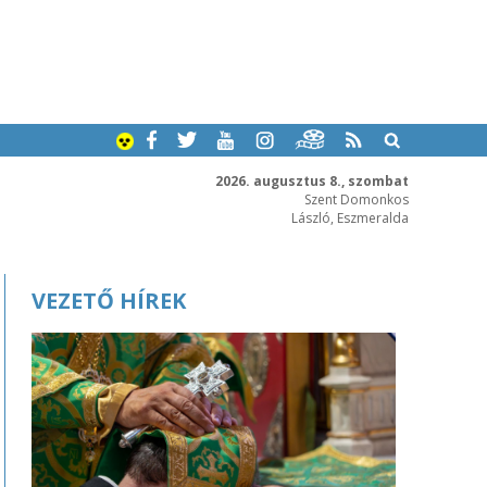
2026. augusztus 8., szombat
Szent Domonkos
László, Eszmeralda
VEZETŐ HÍREK