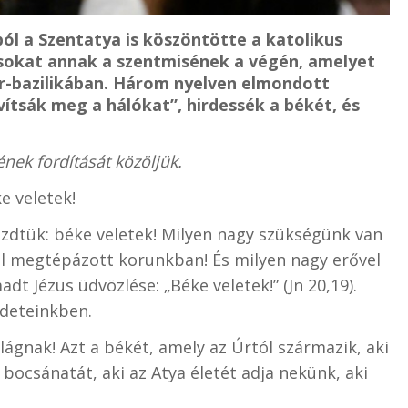
ból a Szentatya is köszöntötte a katolikus
iusokat annak a szentmisének a végén, amelyet
r-bazilikában. Három nyelven elmondott
vítsák meg a hálókat”, hirdessék a békét, és
.
nek fordítását közöljük.
e veletek!
ezdtük: béke veletek! Milyen nagy szükségünk van
l megtépázott korunkban! És milyen nagy erővel
t Jézus üdvözlése: „Béke veletek!” (Jn 20,19).
edeteinkben.
ilágnak! Azt a békét, amely az Úrtól származik, aki
 bocsánatát, aki az Atya életét adja nekünk, aki