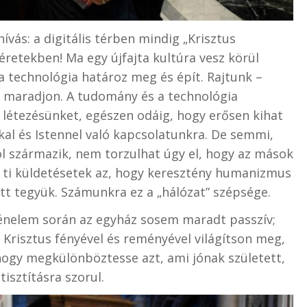
vás: a digitális térben mindig „Krisztus
retekben! Ma egy újfajta kultúra vesz körül
a technológia határoz meg és épít. Rajtunk –
ri maradjon. A tudomány és a technológia
 létezésünket, egészen odáig, hogy erősen kihat
l és Istennel való kapcsolatunkra. De semmi,
l származik, nem torzulhat úgy el, hogy az mások
a ti küldetésetek az, hogy keresztény humanizmus
ütt tegyük. Számunkra ez a „hálózat” szépsége.
ténelem során az egyház sosem maradt passzív;
Krisztus fényével és reményével világítson meg,
hogy megkülönböztesse azt, ami jónak született,
tisztításra szorul.