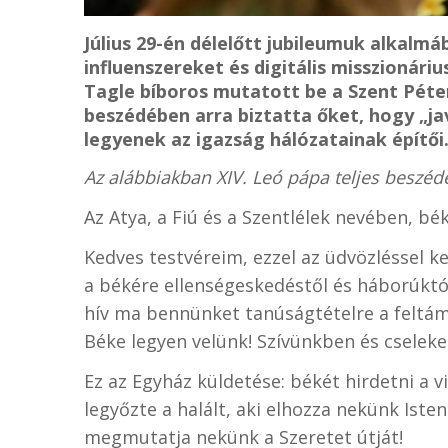
Július 29-én délelőtt jubileumuk alkalmá
influenszereket és digitális misszionár
Tagle bíboros mutatott be a Szent Péte
beszédében arra biztatta őket, hogy „ja
legyenek az igazság hálózatainak építői
Az alábbiakban XIV. Leó pápa teljes beszédé
Az Atya, a Fiú és a Szentlélek nevében, bék
Kedves testvéreim, ezzel az üdvözléssel k
a békére ellenségeskedéstől és háborúktó
hív ma bennünket tanúságtételre a feltámad
Béke legyen velünk! Szívünkben és cselek
Ez az Egyház küldetése: békét hirdetni a v
legyőzte a halált, aki elhozza nekünk Isten
megmutatja nekünk a Szeretet útját!