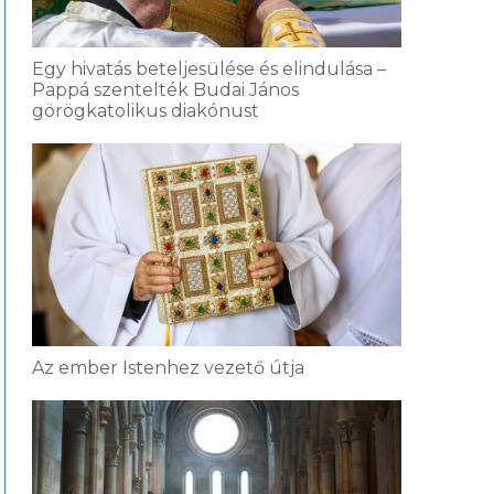
Egy hivatás beteljesülése és elindulása –
Pappá szentelték Budai János
görögkatolikus diakónust
Az ember Istenhez vezető útja