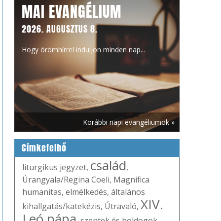
MAI EVANGÉLIUM
2026. AUGUSZTUS 8.
Hogy örömhírrel induljon minden nap...
Korábbi napi evangéliumok »
Címkefelhő
család
liturgikus jegyzet
,
,
Úrangyala/Regina Coeli
,
Magnifica
humanitas
,
elmélkedés
,
általános
XIV.
kihallgatás/katekézis
,
Útravaló
,
Leó pápa
,
szentek és boldogok
,