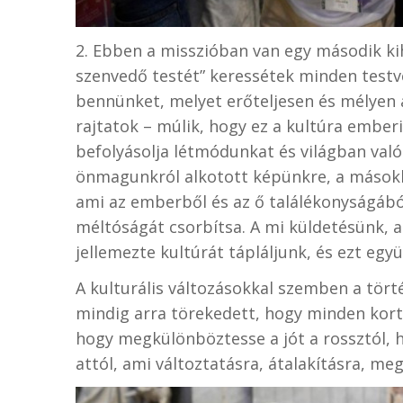
2. Ebben a misszióban van egy második kihí
szenvedő testét” keressétek minden testvé
bennünket, melyet erőteljesen és mélyen 
rajtatok – múlik, hogy ez a kultúra embe
befolyásolja létmódunkat és világban való
önmagunkról alkotott képünkre, a másokka
ami az emberből és az ő találékonyságábó
méltóságát csorbítsa. A mi küldetésünk, 
jellemezte kultúrát tápláljunk, és ezt egy
A kulturális változásokkal szemben a tör
mindig arra törekedett, hogy minden kort 
hogy megkülönböztesse a jót a rossztól, 
attól, ami változtatásra, átalakításra, meg