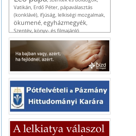
Vatikán
,
Erdő Péter
,
pápaválasztás
(konklávé)
,
ifjúság
,
lelkiségi mozgalmak
,
ökumené
egyházmegyék
,
,
Szentév
,
könyv- és filmajánló