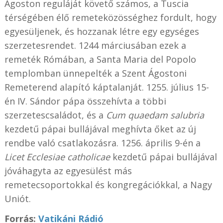
Ágoston reguláját követő számos, a Tuscia
térségében élő remeteközösséghez fordult, hogy
egyesüljenek, és hozzanak létre egy egységes
szerzetesrendet. 1244 márciusában ezek a
remeték Rómában, a Santa Maria del Popolo
templomban ünnepelték a Szent Ágostoni
Remeterend alapító káptalanját. 1255. július 15-
én IV. Sándor pápa összehívta a többi
szerzetescsaládot, és a
Cum quaedam salubria
kezdetű pápai bullájával meghívta őket az új
rendbe való csatlakozásra. 1256. április 9-én a
Licet Ecclesiae catholicae
kezdetű pápai bullájával
jóváhagyta az egyesülést más
remetecsoportokkal és kongregációkkal, a Nagy
Uniót.
Forrás:
Vatikáni Rádió