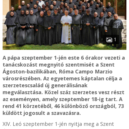
1
A pápa szeptember 1-jén este 6 órakor vezeti a
tanácskozást megnyitó szentmisét a Szent
Ágoston-bazilikában, Róma Campo Marzio
városrészében. Az egyetemes káptalan célja a
szerzetescsalád új generálisának
megválasztása. Közel száz szerzetes vesz részt
az eseményen, amely szeptember 18-ig tart. A
rend 41 körzetéből, 46 különböző országból, 73
küldött jogosult a szavazásra.
XIV. Leó szeptember 1-jén nyitja meg a Szent