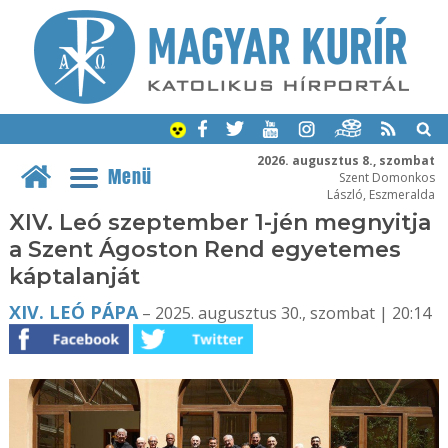
2026. augusztus 8., szombat
Menü
Szent Domonkos
László, Eszmeralda
XIV. Leó szeptember 1-jén megnyitja
a Szent Ágoston Rend egyetemes
káptalanját
XIV. LEÓ PÁPA
– 2025. augusztus 30., szombat | 20:14