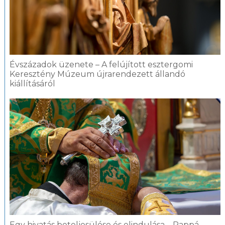
Évszázadok üzenete – A felújított esztergomi
Keresztény Múzeum újrarendezett állandó
kiállításáról
Egy hivatás beteljesülése és elindulása – Pappá