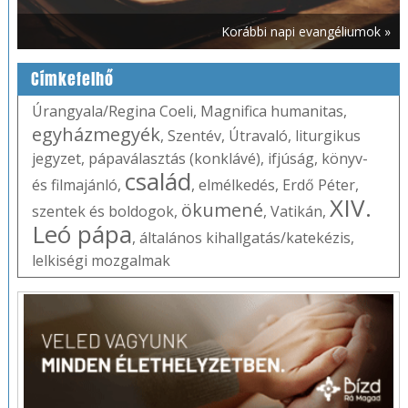
Korábbi napi evangéliumok »
Címkefelhő
Úrangyala/Regina Coeli
,
Magnifica humanitas
,
egyházmegyék
,
Szentév
,
Útravaló
,
liturgikus
jegyzet
,
pápaválasztás (konklávé)
,
ifjúság
,
könyv-
család
és filmajánló
,
,
elmélkedés
,
Erdő Péter
,
XIV.
ökumené
szentek és boldogok
,
,
Vatikán
,
Leó pápa
,
általános kihallgatás/katekézis
,
lelkiségi mozgalmak