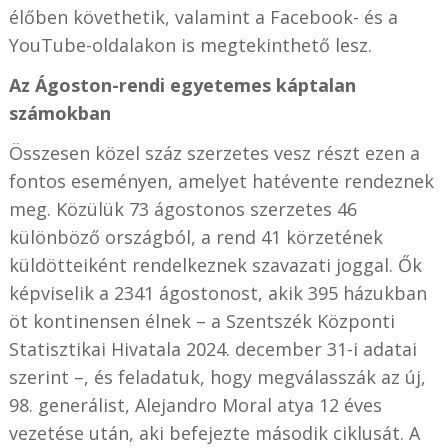
élőben követhetik, valamint a Facebook- és a
YouTube-oldalakon is megtekinthető lesz.
Az Ágoston-rendi egyetemes káptalan
számokban
Összesen közel száz szerzetes vesz részt ezen a
fontos eseményen, amelyet hatévente rendeznek
meg. Közülük 73 ágostonos szerzetes 46
különböző országból, a rend 41 körzetének
küldötteiként rendelkeznek szavazati joggal. Ők
képviselik a 2341 ágostonost, akik 395 házukban
öt kontinensen élnek – a Szentszék Központi
Statisztikai Hivatala 2024. december 31-i adatai
szerint –, és feladatuk, hogy megválasszák az új,
98. generálist, Alejandro Moral atya 12 éves
vezetése után, aki befejezte második ciklusát. A