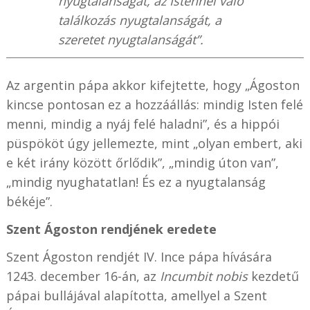
nyugtalanságát, az Istennel való
találkozás nyugtalanságát, a
szeretet nyugtalanságát”.
Az argentin pápa akkor kifejtette, hogy „Ágoston
kincse pontosan ez a hozzáállás: mindig Isten felé
menni, mindig a nyáj felé haladni”, és a hippói
püspököt úgy jellemezte, mint „olyan embert, aki
e két irány között őrlődik”, „mindig úton van”,
„mindig nyughatatlan! És ez a nyugtalanság
békéje”.
Szent Ágoston rendjének eredete
Szent Ágoston rendjét IV. Ince pápa hívására
1243. december 16-án, az
Incumbit nobis
kezdetű
pápai bullájával alapította, amellyel a Szent