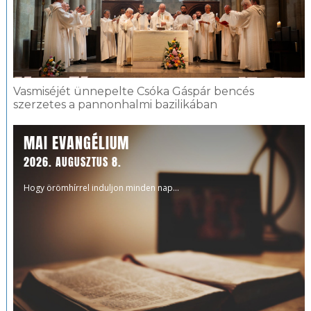
Vasmiséjét ünnepelte Csóka Gáspár bencés
szerzetes a pannonhalmi bazilikában
MAI EVANGÉLIUM
2026. AUGUSZTUS 8.
Hogy örömhírrel induljon minden nap...