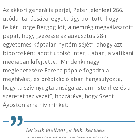
Az akkori generális perjel, Péter jelenlegi 266.
utóda, tanácsával együtt úgy döntött, hogy
felkéri Jorge Bergogliót, a nemrég megválasztott
pápát, hogy „vezesse az augusztus 28-i
egyetemes káptalan nyitómiséjét”, ahogy azt
bíborosként adott utolsó interjújában, a vatikáni
médiában kifejtette. „Mindenki nagy
meglepetésére Ferenc pápa elfogadta a
meghívást, és prédikációjában hangsúlyozta,
hogy „a szív nyugtalansága az, ami Istenhez és a
szeretethez vezet”, hozzátéve, hogy Szent
Ágoston arra hív minket:
tartsuk életben „a lelki keresés