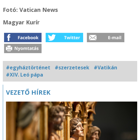
Fotó: Vatican News
Magyar Kurír
#egyháztörténet
#szerzetesek
#Vatikán
#XIV. Leó pápa
Kapcsolódó
VEZETŐ HÍREK
fotógaléria