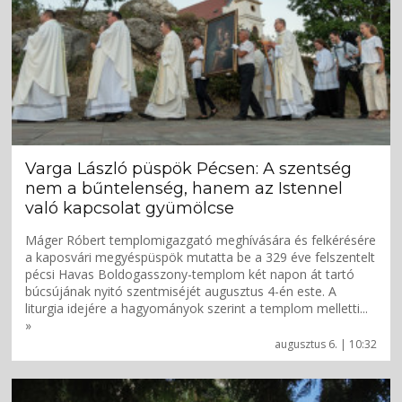
Varga László püspök Pécsen: A szentség
nem a bűntelenség, hanem az Istennel
való kapcsolat gyümölcse
Máger Róbert templomigazgató meghívására és felkérésére
a kaposvári megyéspüspök mutatta be a 329 éve felszentelt
pécsi Havas Boldogasszony-templom két napon át tartó
búcsújának nyitó szentmiséjét augusztus 4-én este. A
liturgia idejére a hagyományok szerint a templom melletti...
»
augusztus 6. | 10:32