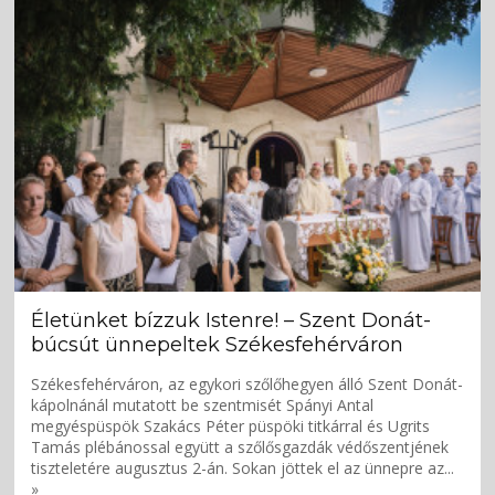
Életünket bízzuk Istenre! – Szent Donát-
búcsút ünnepeltek Székesfehérváron
Székesfehérváron, az egykori szőlőhegyen álló Szent Donát-
kápolnánál mutatott be szentmisét Spányi Antal
megyéspüspök Szakács Péter püspöki titkárral és Ugrits
Tamás plébánossal együtt a szőlősgazdák védőszentjének
tiszteletére augusztus 2-án. Sokan jöttek el az ünnepre az...
»