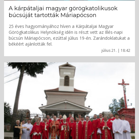
A kárpátaljai magyar görögkatolikusok
búcsúját tartották Máriapócson
25 éves hagyományához híven a Kárpátaljai Magyar
Görögkatolikus Helynökség idén is részt vett az Illés-napi
búcsún Máriapócson, ezúttal július 19-én. Zarándoklatukat a
békéért ajánlották fel.
július 21. | 18:42