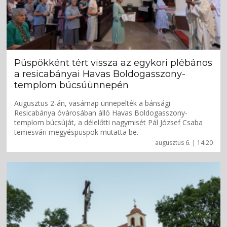
Püspökként tért vissza az egykori plébános
a resicabányai Havas Boldogasszony-
templom búcsúünnepén
Augusztus 2-án, vasárnap ünnepelték a bánsági
Resicabánya óvárosában álló Havas Boldogasszony-
templom búcsúját, a délelőtti nagymisét Pál József Csaba
temesvári megyéspüspök mutatta be.
augusztus 6. | 14:20