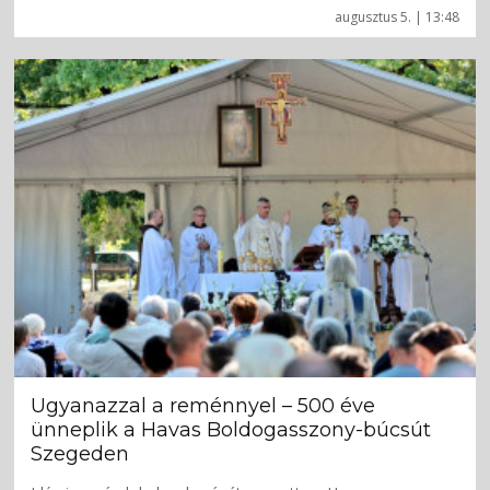
augusztus 5. | 13:48
Ugyanazzal a reménnyel – 500 éve
ünneplik a Havas Boldogasszony-búcsút
Szegeden