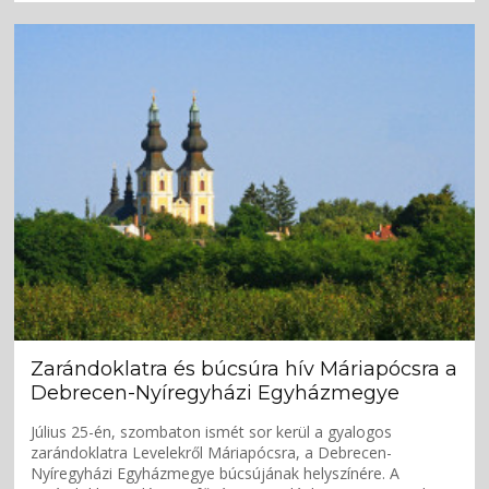
Zarándoklatra és búcsúra hív Máriapócsra a
Debrecen-Nyíregyházi Egyházmegye
Július 25-én, szombaton ismét sor kerül a gyalogos
zarándoklatra Levelekről Máriapócsra, a Debrecen-
Nyíregyházi Egyházmegye búcsújának helyszínére. A