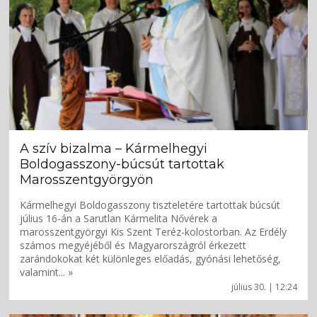
A szív bizalma – Kármelhegyi
Boldogasszony-búcsút tartottak
Marosszentgyörgyön
Kármelhegyi Boldogasszony tiszteletére tartottak búcsút
július 16-án a Sarutlan Kármelita Nővérek a
marosszentgyörgyi Kis Szent Teréz-kolostorban. Az Erdély
számos megyéjéből és Magyarországról érkezett
zarándokokat két különleges előadás, gyónási lehetőség,
valamint... »
július 30. | 12:24