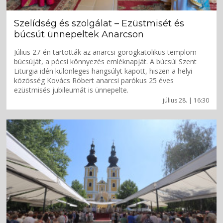
Szelídség és szolgálat – Ezüstmisét és
búcsút ünnepeltek Anarcson
Július 27-én tartották az anarcsi görögkatolikus templom
búcsúját, a pócsi könnyezés emléknapját. A búcsúi Szent
Liturgia idén különleges hangsúlyt kapott, hiszen a helyi
közösség Kovács Róbert anarcsi parókus 25 éves
ezüstmisés jubileumát is ünnepelte.
július 28. | 16:30