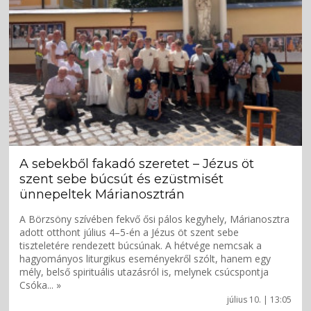
A sebekből fakadó szeretet – Jézus öt
szent sebe búcsút és ezüstmisét
ünnepeltek Márianosztrán
A Börzsöny szívében fekvő ősi pálos kegyhely, Márianosztra
adott otthont július 4–5-én a Jézus öt szent sebe
tiszteletére rendezett búcsúnak. A hétvége nemcsak a
hagyományos liturgikus eseményekről szólt, hanem egy
mély, belső spirituális utazásról is, melynek csúcspontja
Csóka... »
július 10. | 13:05