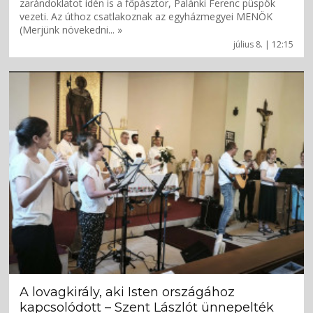
zarándoklatot idén is a főpásztor, Palánki Ferenc püspök
vezeti. Az úthoz csatlakoznak az egyházmegyei MENÖK
(Merjünk növekedni... »
július 8. | 12:15
A lovagkirály, aki Isten országához
kapcsolódott – Szent Lászlót ünnepelték