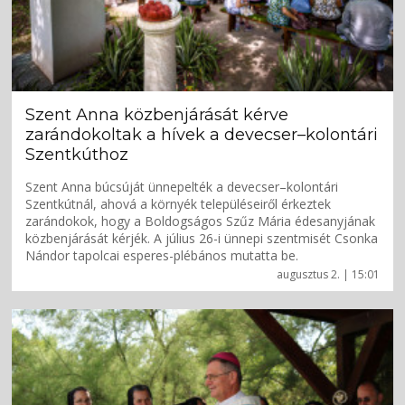
Szent Anna közbenjárását kérve
zarándokoltak a hívek a devecser–kolontári
Szentkúthoz
Szent Anna búcsúját ünnepelték a devecser–kolontári
Szentkútnál, ahová a környék településeiről érkeztek
zarándokok, hogy a Boldogságos Szűz Mária édesanyjának
közbenjárását kérjék. A július 26-i ünnepi szentmisét Csonka
Nándor tapolcai esperes-plébános mutatta be.
augusztus 2. | 15:01