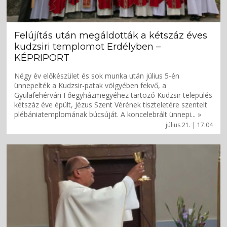
Felújítás után megáldották a kétszáz éves
kudzsiri templomot Erdélyben –
KÉPRIPORT
Négy év előkészület és sok munka után július 5-én
ünnepelték a Kudzsir-patak völgyében fekvő, a
Gyulafehérvári Főegyházmegyéhez tartozó Kudzsir település
kétszáz éve épült, Jézus Szent Vérének tiszteletére szentelt
plébániatemplomának búcsúját. A koncelebrált ünnepi... »
július 21. | 17:04