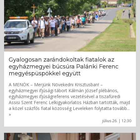
Gyalogosan zarándokoltak fiatalok az
egyházmegyei búcsúra Palánki Ferenc
megyéspüspökkel együtt
A MENÖK – Merjünk Növekedni Krisztusban! –
egyházmegyei ifjúsági tábort Kálmán József plébános,
egyházmegyei ifjúságreferens vezetésével a tiszafüredi
Assisi Szent Ferenc Lelkigyakorlatos Házban tartották, majd
a közel százfős fiatal közösség Leveleken folytatta tovább...
»
július 26. | 12:30