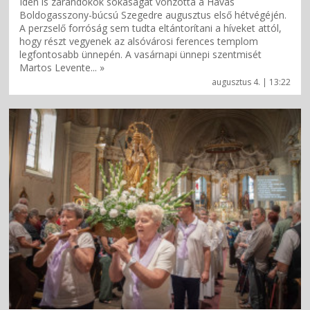
Idén is zarándokok sokaságát vonzotta a Havas
Boldogasszony-búcsú Szegedre augusztus első hétvégéjén.
A perzselő forróság sem tudta eltántorítani a híveket attól,
hogy részt vegyenek az alsóvárosi ferences templom
legfontosabb ünnepén. A vasárnapi ünnepi szentmisét
Martos Levente... »
augusztus 4. | 13:22