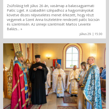
Zsúfolásig telt július 26-án, vasárnap a balassagyarmati
Palóc Liget. A szabadtéri színpadhoz a hagyományokat
követve díszes népviseletes menet érkezett, hogy részt
vegyenek a Szent Anna tiszteletére rendezett palóc búcsún
és szentmisén. Az ünnepi szentmisét Martos Levente
Balázs... »
július 29. | 15:30