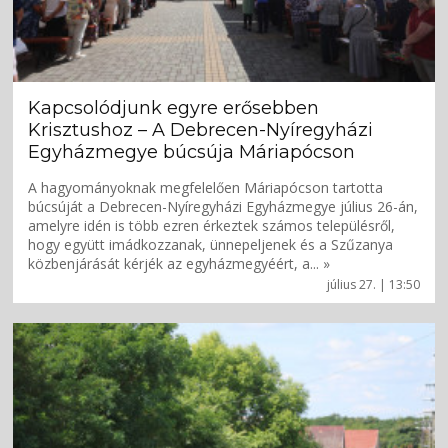
Kapcsolódjunk egyre erősebben
Krisztushoz – A Debrecen-Nyíregyházi
Egyházmegye búcsúja Máriapócson
A hagyományoknak megfelelően Máriapócson tartotta
búcsúját a Debrecen-Nyíregyházi Egyházmegye július 26-án,
amelyre idén is több ezren érkeztek számos településről,
hogy együtt imádkozzanak, ünnepeljenek és a Szűzanya
közbenjárását kérjék az egyházmegyéért, a... »
július 27. | 13:50