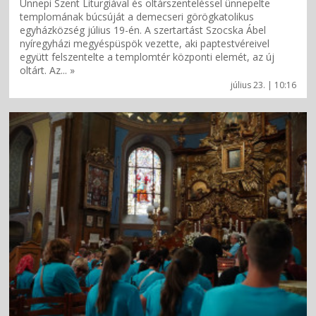
Ünnepi Szent Liturgiával és oltárszenteléssel ünnepelte
templomának búcsúját a demecseri görögkatolikus
egyházközség július 19-én. A szertartást Szocska Ábel
nyíregyházi megyéspüspök vezette, aki paptestvéreivel
együtt felszentelte a templomtér központi elemét, az új
oltárt. Az... »
július 23. | 10:16