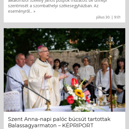
alkalomból Székely János püspök mutatott be ünnepi
szentmisét a szombathelyi székesegyházban. Az
eseményről... »
július 30. | 9:01
Szent Anna-napi palóc búcsút tartottak
Balassagyarmaton – KÉPRIPORT