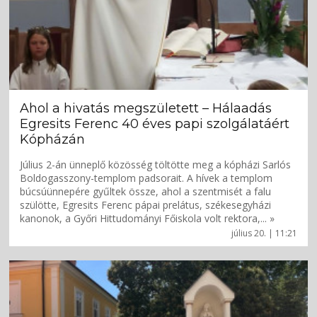
Ahol a hivatás megszületett – Hálaadás
Egresits Ferenc 40 éves papi szolgálatáért
Kópházán
Július 2-án ünneplő közösség töltötte meg a kópházi Sarlós
Boldogasszony-templom padsorait. A hívek a templom
búcsúünnepére gyűltek össze, ahol a szentmisét a falu
szülötte, Egresits Ferenc pápai prelátus, székesegyházi
kanonok, a Győri Hittudományi Főiskola volt rektora,... »
július 20. | 11:21