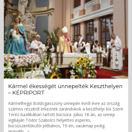
Kármel ékességét ünnepelték Keszthelyen
– KÉPRIPORT
Kármelhegyi Boldogasszony ünnepén évről évre az ország
számos részéről érkeznek zarándokok a keszthelyi Kis Szent
Teréz-bazilikában tartott búcsúra. Július 18-án, az ünnep
vigíliáján Tódor Szabolcs helyettes esperes,
búcsúszentlászlói plébános, 19-én, vasárnap pedig
Horváth... »