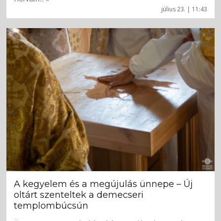
július 23. | 11:43
A kegyelem és a megújulás ünnepe – Új
oltárt szenteltek a demecseri
templombúcsún