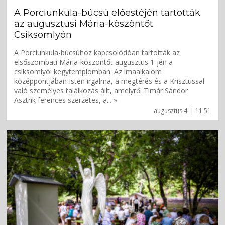
A Porciunkula-búcsú előestéjén tartották
az augusztusi Mária-köszöntőt
Csíksomlyón
A Porciunkula-búcsúhoz kapcsolódóan tartották az
elsőszombati Mária-köszöntőt augusztus 1-jén a
csíksomlyói kegytemplomban. Az imaalkalom
középpontjában Isten irgalma, a megtérés és a Krisztussal
való személyes találkozás állt, amelyről Timár Sándor
Asztrik ferences szerzetes, a... »
augusztus 4. | 11:51