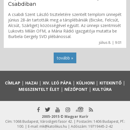
Csabdiban
A csabdi Szent László tiszteletére szentelt templom ünnepét
június 28-án tartották meg a társplébániák (Bicske, Felcsút,
Alcsút, Szárliget) közösségével együtt. Az ünnepi szentmisét
Lukovits Milán OFM, a Mária Rádió igazgatója mutatta be
Burbela Gergely SVD plébánossal.
július 8. | 9:01
tovább »
|
|
|
|
|
CÍMLAP
HAZAI
XIV. LEÓ PÁPA
KÜLHONI
KITEKINTŐ
|
|
MEGSZENTELT ÉLET
NÉZŐPONT
KULTÚRA
2005-2015 © Magyar Kurír
Cím: 1068 Budapest, Városligeti fasor 42. | Postacím: 1406 Budapest, Pf.:
100. | E-mail:
mk@katolikus.hu
| Adószám: 19719445-2-42