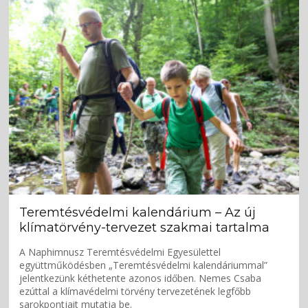
Teremtésvédelmi kalendárium – Az új
klímatörvény-tervezet szakmai tartalma
A Naphimnusz Teremtésvédelmi Egyesülettel
együttműködésben „Teremtésvédelmi kalendáriummal”
jelentkezünk kéthetente azonos időben. Nemes Csaba
ezúttal a klímavédelmi törvény tervezetének legfőbb
sarokpontjait mutatja be.