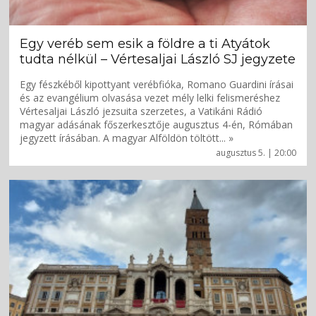
Egy veréb sem esik a földre a ti Atyátok
tudta nélkül – Vértesaljai László SJ jegyzete
Egy fészkéből kipottyant verébfióka, Romano Guardini írásai
és az evangélium olvasása vezet mély lelki felismeréshez
Vértesaljai László jezsuita szerzetes, a Vatikáni Rádió
magyar adásának főszerkesztője augusztus 4-én, Rómában
jegyzett írásában. A magyar Alföldön töltött... »
augusztus 5. | 20:00