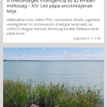
A mesterséges intelligencia és az emberi
méltóság – XIV. Leó pápa enciklikájának
tétje
Alábbiakban Soós Gábor PhD, nemzetközi előadó, egyetemi
vendégoktató és AI-innovációs stratégiai tanácsadó, az
UNESCO Magyar Nemzeti Bizottság korábbi főtitkára írását
adjuk közre.
augusztus 3. | 11:46