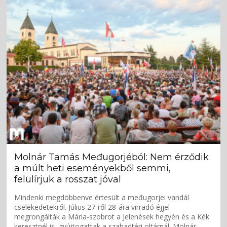
Molnár Tamás Međugorjéból: Nem érződik
a múlt heti eseményekből semmi,
felülírjuk a rosszat jóval
Mindenki megdöbbenve értesült a međugorjei vandál
cselekedetekről. Július 27-ről 28-ára virradó éjjel
megrongálták a Mária-szobrot a Jelenések hegyén és a Kék
keresztnél is, gyújtogattak a szabadtéri oltárnál. Molnár