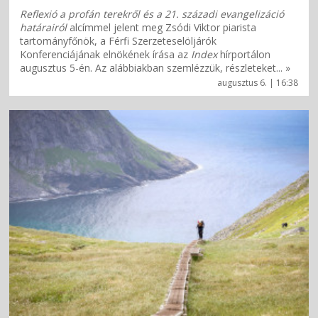
Reflexió a profán terekről és a 21. századi evangelizáció
határairól
alcímmel jelent meg Zsódi Viktor piarista
tartományfőnök, a Férfi Szerzeteselöljárók
Konferenciájának elnökének írása az
Index
hírportálon
augusztus 5-én. Az alábbiakban szemlézzük, részleteket... »
augusztus 6. | 16:38