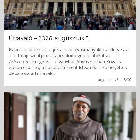
Útravaló – 2026. augusztus 5.
Napról napra közreadjuk a napi olvasmányokhoz, illetve az
adott nap szentjéhez kapcsolódó gondolatokat az
Adoremus
liturgikus kiadványból. Augusztusban Kovács
Zoltán esperes, a budapesti Szent István-bazilika helyettes
plébánosa ad útravalót.
augusztus 5. | 5:00