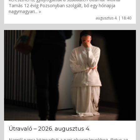
Tamás 12 évig Pozsonyban szolgált, bő egy hónapja
nagymagyari... »
augusztus 4. | 18:40
Útravaló – 2026. augusztus 4.
Napról napra közreadjuk a napi olvasmányokhoz, illetve az