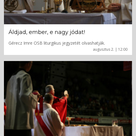
Áldjad, ember, e nagy jódat!
Gérecz Imre OSB liturgikus jegyzetét olvashatják.
augusztus 2. | 12:00