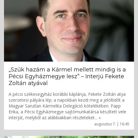
„Szűk hazám a Kármel mellett mindig is a
Pécsi Egyházmegye lesz” – Interjú Fekete
Zoltán atyával
A pécsi székesegyház korábbi káplánja, Fekete Zoltán atya
szerzetesi pályára lép; a napokban kezdi meg a jelöltidőt a
Magyar Sarutlan Kármelita Delegáció kötelékében. Papp
Erika, a Pécsi Egyházmegye sajtómunkatársa készített vele
interjút, melyből az alábbiakban részleteket... »
augusztus 7. | 16:45