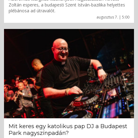
Zoltán esperes, a budapesti Szent István-bazilika helyettes
plébánosa ad útravalót.
augusztus 7. | 5:00
Mit keres egy katolikus pap DJ a Budapest
Park nagyszínpadán?