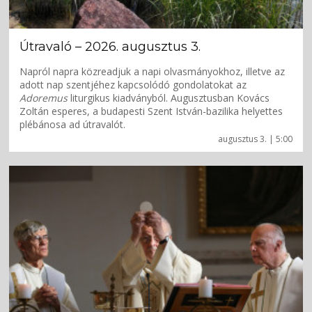
Útravaló – 2026. augusztus 3.
Napról napra közreadjuk a napi olvasmányokhoz, illetve az
adott nap szentjéhez kapcsolódó gondolatokat az
Adoremus
liturgikus kiadványból. Augusztusban Kovács
Zoltán esperes, a budapesti Szent István-bazilika helyettes
plébánosa ad útravalót.
augusztus 3. | 5:00