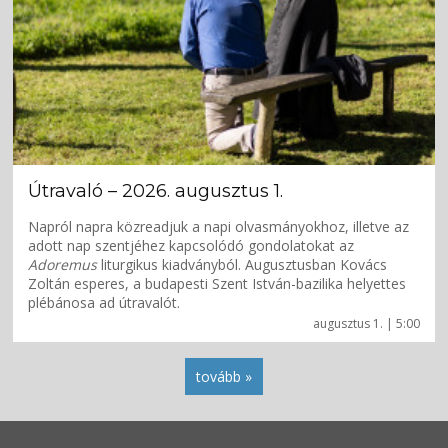
Útravaló – 2026. augusztus 1.
Napról napra közreadjuk a napi olvasmányokhoz, illetve az
adott nap szentjéhez kapcsolódó gondolatokat az
Adoremus
liturgikus kiadványból. Augusztusban Kovács
Zoltán esperes, a budapesti Szent István-bazilika helyettes
plébánosa ad útravalót.
augusztus 1. | 5:00
tovább »