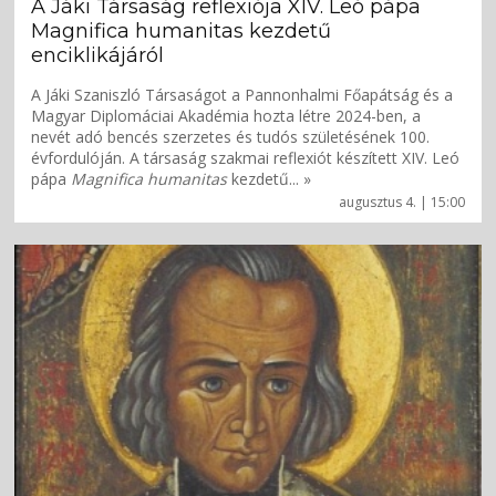
A Jáki Társaság reflexiója XIV. Leó pápa
Magnifica humanitas kezdetű
enciklikájáról
A Jáki Szaniszló Társaságot a Pannonhalmi Főapátság és a
Magyar Diplomáciai Akadémia hozta létre 2024-ben, a
nevét adó bencés szerzetes és tudós születésének 100.
évfordulóján. A társaság szakmai reflexiót készített XIV. Leó
pápa
Magnifica humanitas
kezdetű... »
augusztus 4. | 15:00