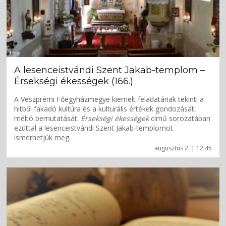
A lesenceistvándi Szent Jakab-templom –
Érsekségi ékességek (166.)
A Veszprémi Főegyházmegye kiemelt feladatának tekinti a
hitből fakadó kultúra és a kulturális értékek gondozását,
méltó bemutatását.
Érsekségi ékességek
című sorozatában
ezúttal a lesenceistvándi Szent Jakab-templomot
ismerhetjük meg.
augusztus 2. | 12:45