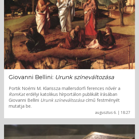
Giovanni Bellini:
Urunk színeváltozása
Portik Noémi M. Klarissza mallersdorfi ferences nővér a
RomKat
erdélyi katolikus hírportálon publikált írásában
Giovanni Bellini
Urunk színeváltozása
című festményét
mutatja be.
augusztus 6. | 18:27