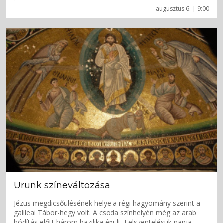
augusztus 6. | 9:00
Urunk színeváltozása
Jézus megdicsőülésének helye a régi hagyomány szerint a
galileai Tábor-hegy volt. A csoda színhelyén még az arab
hódítás előtt három bazilika épült. Felszentelésük napja,