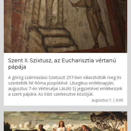
Szent II. Szixtusz, az Eucharisztia vértanú
pápája
A görög származású Szixtuszt 257-ben választották meg és
szentelték fel Róma püspökévé. Liturgikus emléknapján,
augusztus 7-én Vértesaljai László SJ jegyzetével emlékezünk
a szent pápára. Az írást szerkesztve közöljük.
augusztus 7. | 6:00