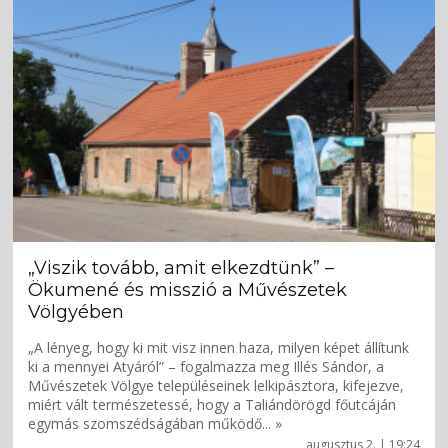
„Viszik tovább, amit elkezdtünk” –
Ökumené és misszió a Művészetek
Völgyében
„A lényeg, hogy ki mit visz innen haza, milyen képet állítunk
ki a mennyei Atyáról” – fogalmazza meg Illés Sándor, a
Művészetek Völgye településeinek lelkipásztora, kifejezve,
miért vált természetessé, hogy a Taliándörögd főutcáján
egymás szomszédságában működő... »
augusztus 2. | 19:24