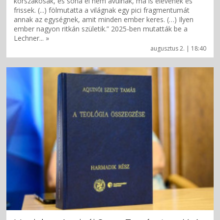
korszakosak, és soha el nem avulnak, ma is elevenek és
frissek. (...) fölmutatta a világnak egy pici fragmentumát
annak az egységnek, amit minden ember keres. (…) Ilyen
ember nagyon ritkán születik.” 2025-ben mutatták be a
Lechner... »
augusztus 2. | 18:40