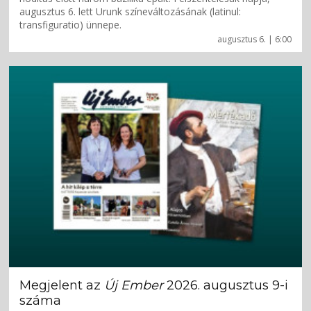
augusztus 6. lett Urunk színeváltozásának (latinul:
transfiguratio) ünnepe.
augusztus 6. | 6:00
Megjelent az
Új Ember
2026. augusztus 9-i
száma