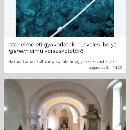
Istenelméleti gyakorlatok – Leveles Ibolya
Igenem
című verseskötetéről
Halmai Tamás költő, író, irodalmár jegyzetét olvashatják.
augusztus 2. | 14:20