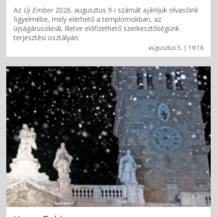
Az
Új Ember
2026. augusztus 9-i számát ajánljuk olvasóink
figyelmébe, mely elérhető a templomokban, az
újságárusoknál, illetve előfizethető szerkesztőségünk
terjesztési osztályán.
augusztus 5. | 19:18