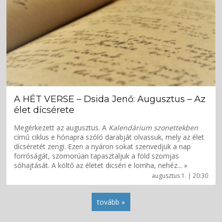
A HÉT VERSE – Dsida Jenő: Augusztus – Az
élet dícsérete
Megérkezett az augusztus. A
Kalendárium szonettekben
című ciklus e hónapra szóló darabját olvassuk, mely az élet
dícséretét zengi. Ezen a nyáron sokat szenvedjük a nap
forróságát, szomorúan tapasztaljuk a föld szomjas
sóhajtását. A költő az életet dicséri e lomha, nehéz... »
augusztus 1. | 20:30
tovább »