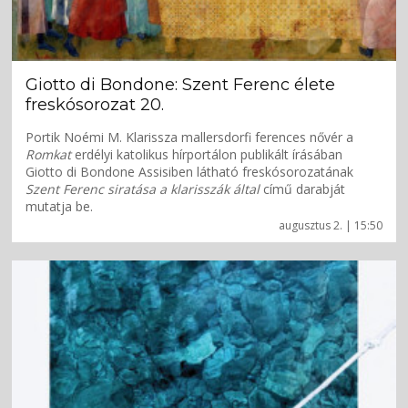
Giotto di Bondone: Szent Ferenc élete
freskósorozat 20.
Portik Noémi M. Klarissza mallersdorfi ferences nővér a
Romkat
erdélyi katolikus hírportálon publikált írásában
Giotto di Bondone Assisiben látható freskósorozatának
Szent Ferenc siratása a klarisszák által
című darabját
mutatja be.
augusztus 2. | 15:50