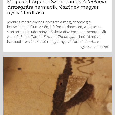
Megjelent Aquinói Szent Tamás
A teológia
összegzése
harmadik részének magyar
nyelvű fordítása
Jelentős mérföldkőhöz érkezett a magyar teológiai
könyvkiadás: július 27-én, hétfőn Budapesten, a Sapientia
Szerzetesi Hittudományi Főiskola dísztermében bemutatták
Aquinói Szent Tamás
Summa Theologiae
című fő műve
harmadik részének első magyar nyelvű fordítását.
A...
»
augusztus 2. | 17:56