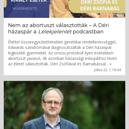
Nem az abortuszt választották – A Déri
házaspár a
Lélekjelenlét
podcastban
Élettel összeegyeztethetetlen genetikai rendellenességgel,
Edwards-szindrómával diagnosztizálták a Déri házaspár
legkisebb gyermekét. Az orvosi protokoll ilyen esetekben
abortuszt javasol, ők azonban házassági esküjükhöz híven
az életet választották. Déri Zsófiával és Barnabással... »
július 22. | 18:04