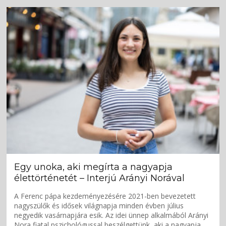
Egy unoka, aki megírta a nagyapja
élettörténetét – Interjú Arányi Norával
A Ferenc pápa kezdeményezésére 2021-ben bevezetett
nagyszülők és idősek világnapja minden évben július
negyedik vasárnapjára esik. Az idei ünnep alkalmából Arányi
Nora fiatal pszichológussal beszélgettünk, aki a nagyapja