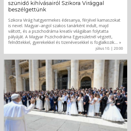
szünidő kihívásairól Szikora Virággal
beszélgettünk
Szikora Virág hatgyermekes édesanya, férjével kamaszokat
is nevel. Magyar–angol szakos tanárként indult, majd
váltott, és a pszichodráma kreatív világában folytatta
pályáját. A Magyar Pszichodráma Egyesületnél végzett,
felnőttekkel, gyerekekkel és tizenévesekkel is foglalkozik.... »
július 10. | 20:00