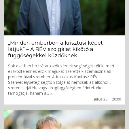
„Minden emberben a krisztusi képet
látjuk” – A RÉV szolgálat kikötő a
függőségekkel küzdőknek
Sok esetben hozzátartozók kérnek segítséget tőlük, mert
eszköztelennek érzik magukat szeretteik szerhasználati
problémáival szemben. A Katolikus Karitász RÉV
Szenvedélybeteg-segítő Szolgálat nemcsak az alkohol-,
szerencsejáték- vagy drogfüggőségben érintetteket
támogatja, hanem a... »
július 20. | 20:00