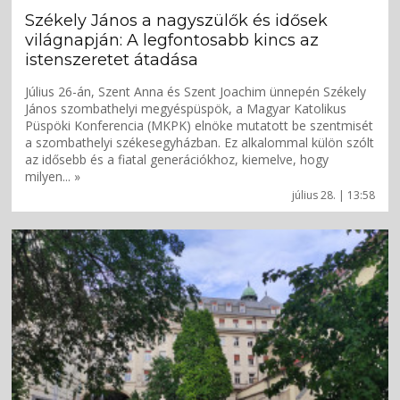
Székely János a nagyszülők és idősek
világnapján: A legfontosabb kincs az
istenszeretet átadása
Július 26-án, Szent Anna és Szent Joachim ünnepén Székely
János szombathelyi megyéspüspök, a Magyar Katolikus
Püspöki Konferencia (MKPK) elnöke mutatott be szentmisét
a szombathelyi székesegyházban. Ez alkalommal külön szólt
az idősebb és a fiatal generációkhoz, kiemelve, hogy
milyen... »
július 28. | 13:58