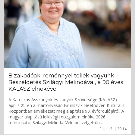
Bizakodóak, reménnyel teliek vagyunk –
Beszélgetés Szilágyi Melindával, a 90 éves
KALÁSZ elnökével
A Katolikus Asszonyok és Lányok Szövetsége (KALÁSZ)
április 25-én a martonvásári Brunszvik-Beethoven Kulturális
Központban emlékezett meg alapítása 90. évfordulójáról. A
magyar alapítású lelkiségi mozgalom elnöke 2026
márciusától Szilágyi Melinda. Vele beszélgettünk.
július 13. | 20:14