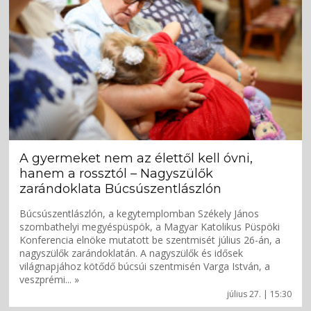
A gyermeket nem az élettől kell óvni,
hanem a rossztól – Nagyszülők
zarándoklata Búcsúszentlászlón
Búcsúszentlászlón, a kegytemplomban Székely János
szombathelyi megyéspüspök, a Magyar Katolikus Püspöki
Konferencia elnöke mutatott be szentmisét július 26-án, a
nagyszülők zarándoklatán. A nagyszülők és idősek
világnapjához kötődő búcsúi szentmisén Varga István, a
veszprémi... »
július 27. | 15:30