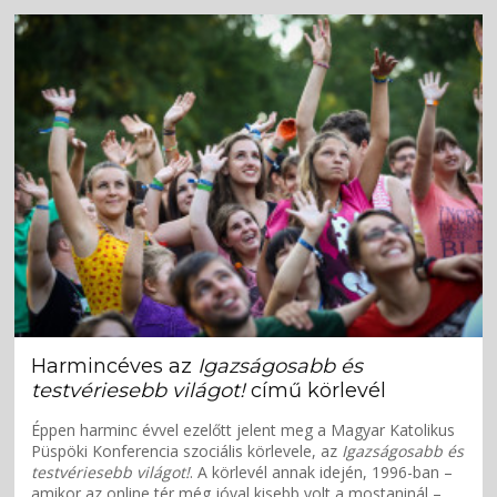
Harmincéves az
Igazságosabb és
testvériesebb világot!
című körlevél
Éppen harminc évvel ezelőtt jelent meg a Magyar Katolikus
Püspöki Konferencia szociális körlevele, az
Igazságosabb és
testvériesebb világot!
. A körlevél annak idején, 1996-ban –
amikor az online tér még jóval kisebb volt a mostaninál –