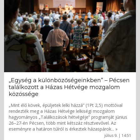
„Egység a különbözőségeinkben” – Pécsen
találkozott a Házas Hétvége mozgalom
közössége
„Mint élő kövek, épüljetek lelki házzá” (1Pt 2,5) mottóval
rendezték meg a Házas Hétvége lelkiségi mozgalom
hagyományos „Találkozások hétvégéje” programját június
26–27-én Pécsen, több mint kétszáz résztvevővel. Az
eseményre a határon túlról is érkeztek házaspárok... »
július 9. | 14:51