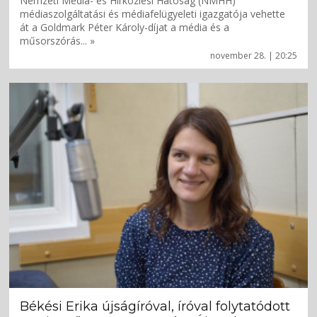
Nemzeti Média- és Hírközlési Hatóság (NMHH)
médiaszolgáltatási és médiafelügyeleti igazgatója vehette
át a Goldmark Péter Károly-díjat a média és a
műsorszórás... »
november 28. | 20:25
Békési Erika újságíróval, íróval folytatódott