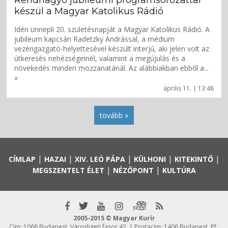
Rendhagyó jubileumi programsorozattal
készül a Magyar Katolikus Rádió
Idén ünnepli 20. születésnapját a Magyar Katolikus Rádió. A
jubileum kapcsán Radetzky Andrással, a médium
vezérigazgató-helyettesével készült interjú, aki jelen volt az
útkeresés nehézségeinél, valamint a megújulás és a
növekedés minden mozzanatánál. Az alábbiakban ebből a...
»
április 11. | 13:48
tovább »
|
|
|
|
|
CÍMLAP
HAZAI
XIV. LEÓ PÁPA
KÜLHONI
KITEKINTŐ
|
|
MEGSZENTELT ÉLET
NÉZŐPONT
KULTÚRA
2005-2015 © Magyar Kurír
Cím: 1068 Budapest, Városligeti fasor 42. | Postacím: 1406 Budapest, Pf.: