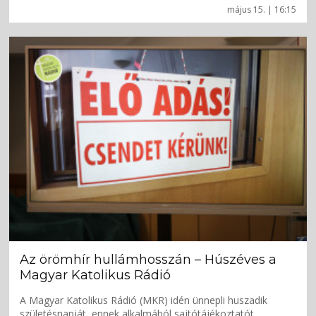
május 15. | 16:15
Az örömhír hullámhosszán – Húszéves a
Magyar Katolikus Rádió
A Magyar Katolikus Rádió (MKR) idén ünnepli huszadik
születésnapját, ennek alkalmából sajtótájékoztatót