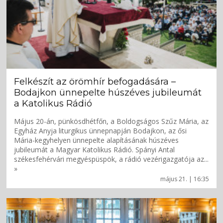
Felkészít az örömhír befogadására –
Bodajkon ünnepelte húszéves jubileumát
a Katolikus Rádió
Május 20-án, pünkösdhétfőn, a Boldogságos Szűz Mária, az
Egyház Anyja liturgikus ünnepnapján Bodajkon, az ősi
Mária-kegyhelyen ünnepelte alapításának húszéves
jubileumát a Magyar Katolikus Rádió. Spányi Antal
székesfehérvári megyéspüspök, a rádió vezérigazgatója az...
»
május 21. | 16:35