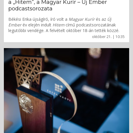
a „Hitem”, a Magyar Kurír – Új Ember
podcastsorozata
Békési Erika újságíró, író volt a
Magyar Kurír
és az
Új
Ember
év elején indult
Hitem
című podcastsorozatának
legutóbbi vendége. A felvételt október 18-án tették közzé.
október 21. | 10:35