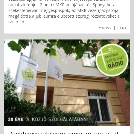
tartottak május 2-án az MKR aulájában, és Spányi Antal
székesfehérvári megyéspüspök, az MKR vezérigazgatója
megáldotta a jubileumra elültetett szőregi rózsatöveket a
rádió... »
május 2. | 20:40