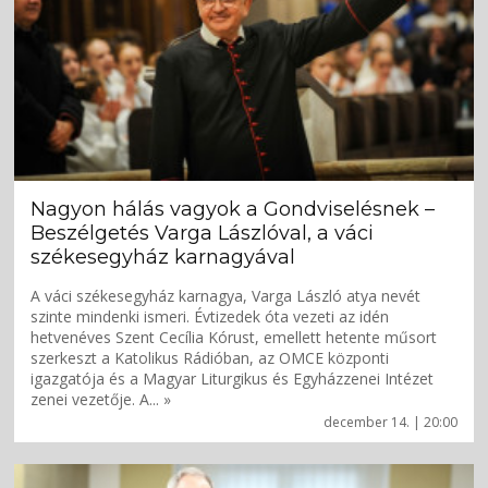
Nagyon hálás vagyok a Gondviselésnek –
Beszélgetés Varga Lászlóval, a váci
székesegyház karnagyával
A váci székesegyház karnagya, Varga László atya nevét
szinte mindenki ismeri. Évtizedek óta vezeti az idén
hetvenéves Szent Cecília Kórust, emellett hetente műsort
szerkeszt a Katolikus Rádióban, az OMCE központi
igazgatója és a Magyar Liturgikus és Egyházzenei Intézet
zenei vezetője. A... »
december 14. | 20:00