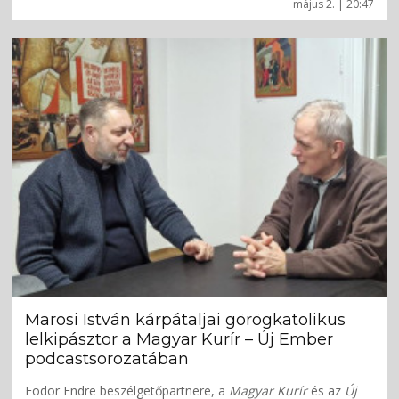
május 2. | 20:47
Marosi István kárpátaljai görögkatolikus
lelkipásztor a Magyar Kurír – Új Ember
podcastsorozatában
Fodor Endre beszélgetőpartnere, a
Magyar Kurír
és az
Új