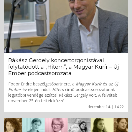
Rákász Gergely koncertorgonistával
folytatódott a „Hitem”, a Magyar Kurír – Új
Ember podcastsorozata
Fodor Endre beszélgetőpartnere, a
Magyar Kurír
és az
Új
Ember
év elején indult
Hitem
című podcastsorozatának
legutóbbi vendége ezúttal Rákász Gergely volt. A felvételt
november 25-én tették közzé.
december 14. | 14:22