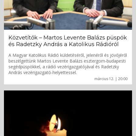
Közvetítők – Martos Levente Balázs püspök
és Radetzky András a Katolikus Rádióról
A Magyar Katolikus Rádió küldetéséről, jelenéről és jövőjéről
beszélgettünk Martos Levente Balázs esztergom-budapesti
segédpüspökkel, a rádió vezérigazgatójával és Radetzky
András vezérigazgató-helyettessel.
március 12. | 20:00