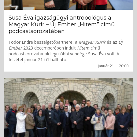
Susa Éva igazságügyi antropológus a
Magyar Kurír – Új Ember „Hitem” című
podcastsorozatában
Fodor Endre beszélgetőpartnere, a
Magyar Kurír
és az
Új
Ember
2023 decemberében indult
Hitem
című
podcastsorozatának legutóbbi vendége Susa Éva volt. A
felvétel január 21-től hallható.
január 21. | 20:00