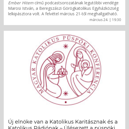
Ember
Hitem
című podcastsorozatának legutóbbi vendége
Marosi István, a Beregszászi Görögkatolikus Egyházközség
lelkipásztora volt. A felvétel március 21-től meghallgatható.
március 24. | 19:30
Új elnöke van a Katolikus Karitásznak és a
Katolikus Rádiónak – Ülésezett a püspöki