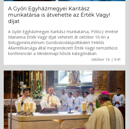
A Győri Egyházmegyei Karitász
munkatársa is átvehette az Érték Vagy!
díjat
A Győri Egyházmegyei Karitász munkatársa, Pólócz Imréné
Marianna Érték Vagy! díjat vehetett át október 10-én a
Belügyminisztérium Gondoskodáspolitikáért Felelős
Államtitkársága által megrendezett Érték Vagy! nemzetközi
konferencián a Mindennapi hősök kategóriában.
október 16. | 9:41