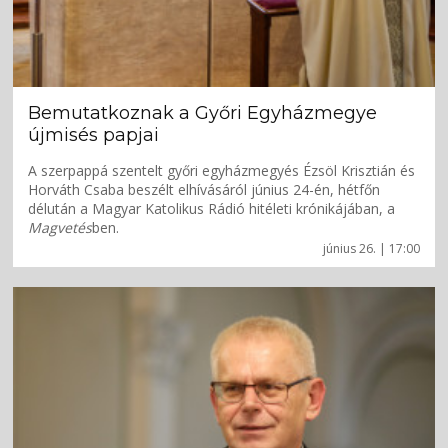
Bemutatkoznak a Győri Egyházmegye
újmisés papjai
A szerpappá szentelt győri egyházmegyés Ézsöl Krisztián és
Horváth Csaba beszélt elhívásáról június 24-én, hétfőn
délután a Magyar Katolikus Rádió hitéleti krónikájában, a
Magvetés
ben.
június 26. | 17:00