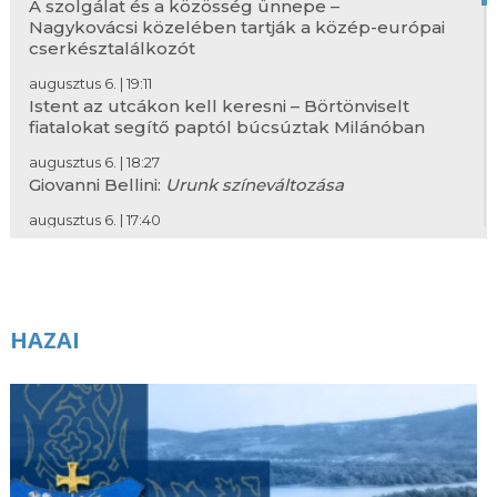
A szolgálat és a közösség ünnepe –
Nagykovácsi közelében tartják a közép-európai
cserkésztalálkozót
augusztus 6. | 19:11
Istent az utcákon kell keresni – Börtönviselt
fiatalokat segítő paptól búcsúztak Milánóban
augusztus 6. | 18:27
Giovanni Bellini:
Urunk színeváltozása
augusztus 6. | 17:40
Közösségi gondoskodás néven egyedülálló
képzés indul az Esztergomi Hittudományi
Főiskolán
augusztus 6. | 17:05
HAZAI
Leó pápa homíliája Assisiben: A világ akkor újul
meg, ha Krisztust követve mi magunk is
átalakulunk
augusztus 6. | 16:38
Mit keres egy katolikus pap DJ a Budapest Park
nagyszínpadán?