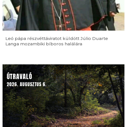
Leó pápa részvéttáviratot küldött Júlio Duarte
Langa mozambiki bíboros halálára
Ferences jubileum »
ÚTRAVALÓ
2026. AUGUSZTUS 6.