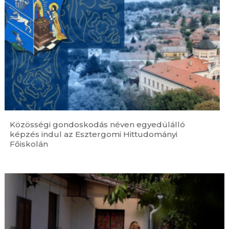
augusztus 6. | 15:55
Egyedül maradt idős emberek ezreiről
gondoskodik a legnagyobb hőségben a Máltai
Szeretetszolgálat
augusztus 6. | 15:08
Menyhárt M. Teréz nővér: Hűséges maradok
ahhoz az úthoz, amelyre meghívást kaptam
augusztus 6. | 14:20
Püspökként tért vissza az egykori plébános a
resicabányai Havas Boldogasszony-templom
búcsúünnepén
Közösségi gondoskodás néven egyedülálló
augusztus 6. | 13:34
képzés indul az Esztergomi Hittudományi
XIV. Leó pápa a fiatalokhoz Assisiben: Bátran
Főiskolán
végleges döntést hozni talán a legforradalmibb
tett
augusztus 6. | 13:18
Személyi változások egyházmegyéinkben –
2026
augusztus 6. | 12:48
Harmincadszor imádkoztak elsőszombati