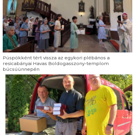
Püspökként tért vissza az egykori plébános a
resicabányai Havas Boldogasszony-templom
búcsúünnepén