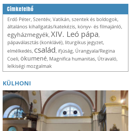
Címkefelhő
Erdő Péter
,
Szentév
,
Vatikán
,
szentek és boldogok
,
általános kihallgatás/katekézis
,
könyv- és filmajánló
,
XIV. Leó pápa
egyházmegyék
,
,
pápaválasztás (konklávé)
,
liturgikus jegyzet
,
család
elmélkedés
,
,
ifjúság
,
Úrangyala/Regina
ökumené
Coeli
,
,
Magnifica humanitas
,
Útravaló
,
lelkiségi mozgalmak
KÜLHONI