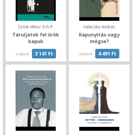
Zsódi Viktor Sch.P.
Valaczka András
Táruljatok fel örök
Kapunyitás-vagy
kapuk
mégse?
3 141 Ft
4 491 Ft
3 490 Ft
4 990 Ft