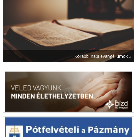
augusztus 6. | 6:00
Urunk színeváltozása
augusztus 6. | 5:00
Útravaló – 2026. augusztus 6.
augusztus 6. | 0:01
Mai evangélium – 2026. augusztus 6.
augusztus 5. | 20:00
Egy veréb sem esik a földre a ti Atyátok tudta
Korábbi napi evangéliumok »
nélkül – Vértesaljai László SJ jegyzete
augusztus 5. | 19:18
Megjelent az
Új Ember
2026. augusztus 9-i
száma
augusztus 5. | 18:32
Családonként egy Szentírás – Magyar nyelvű
bibliákat vittek Kárpátaljára
augusztus 5. | 17:52
Leó pápa részvéttáviratot küldött Júlio Duarte
Langa mozambiki bíboros halálára
augusztus 5. | 17:01