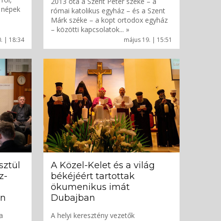
2013 óta a Szent Péter széke – a
ő népek
római katolikus egyház – és a Szent
Márk széke – a kopt ortodox egyház
– közötti kapcsolatok... »
. | 18:34
május 19. | 15:51
sztül
A Közel-Kelet és a világ
z-
békéjéért tartottak
ökumenikus imát
án
Dubajban
a
A helyi keresztény vezetők