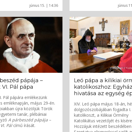
június 15. | 14:36
június 1
beszéd pápája –
Leó pápa a kilikiai ö
 VI. Pál pápa
katolikoszhoz: Egyhá
hivatása az egység ép
I. Pál pápára emlékezünk
kus emléknapján, május 29-én.
XIV. Leó pápa május 18-án, hé
biakban újra közöljük Török
dolgozószobájában fogadta I
gyetemi tanár, plébániai
katolikoszt, a Kilikiai Örmény
nyzó
A párbeszéd pápája –
Katolikátus vezetőjét és kísére
VI. Pál
című írását.
Hozzájuk intézett beszédében
Szentatya elismeréssel szólt ar