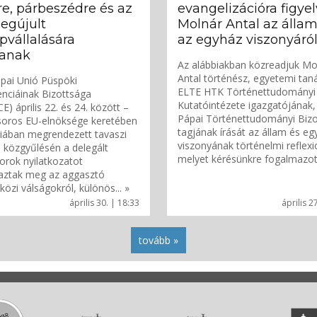
e, párbeszédre és az
evangelizációra figyel
egújult
Molnár Antal az állam
pvállalására
az egyház viszonyáró
tanak
Az alábbiakban közreadjuk Mo
Antal történész, egyetemi taná
pai Unió Püspöki
ELTE HTK Történettudományi
nciáinak Bizottsága
Kutatóintézete igazgatójának,
) április 22. és 24. között –
Pápai Történettudományi Bizo
soros EU-elnöksége keretében
tagjának írását az állam és eg
iában megrendezett tavaszi
viszonyának történelmi reflexió
s közgyűlésén a delegált
melyet kérésünkre fogalmazott 
orok nyilatkozatot
aztak meg az aggasztó
özi válságokról, különös... »
április 30. | 18:33
április 2
tovább »