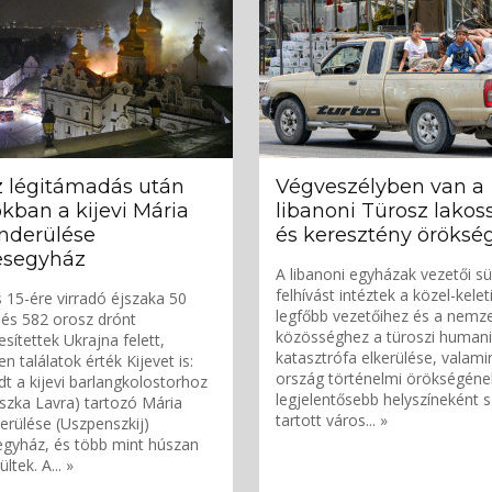
z légitámadás után
Végveszélyben van a
kban a kijevi Mária
libanoni Türosz lakos
nderülése
és keresztény öröksé
esegyház
A libanoni egyházak vezetői s
felhívást intéztek a közel-kelet
s 15-ére virradó éjszaka 50
legfőbb vezetőihez és a nemz
 és 582 orosz drónt
közösséghez a türoszi humani
sítettek Ukrajna felett,
katasztrófa elkerülése, valami
n találatok érték Kijevet is:
ország történelmi örökségéne
adt a kijevi barlangkolostorhoz
legjelentősebb helyszíneként
szka Lavra) tartozó Mária
tartott város... »
erülése (Uszpenszkij)
gyház, és több mint húszan
tek. A... »