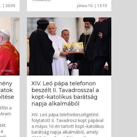
1. | 20:59
június 10. | 13:10
rmény
XIV. Leó pápa telefonon
zatok
beszélt II. Tavadrosszal a
ítése
kopt–katolikus barátság
napja alkalmából
tfőn a
. Aram
XIV. Leó pápa telefonbeszélgetést
folytatott II. Tavadrosz kopt pápával
tét.
a május 10-én tartott kopt–katolikus
 a
barátság napja alkalmából, amely
ról,