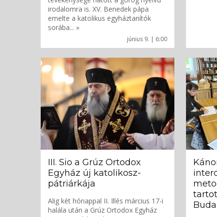
irodalomra is. XV. Benedek pápa
emelte a katolikus egyháztanítók
sorába... »
június 9. | 6:00
III. Sio a Grúz Ortodox
Kánon
Egyház új katolikosz-
inter
pátriárkája
meto
tarto
Alig két hónappal II. Illés március 17-i
Buda
halála után a Grúz Ortodox Egyház