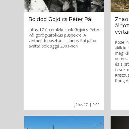
Boldog Gojdics Péter Pál
Zhao
áldoz
Július 17-én emlékezünk Gojdics Péter
vért
Pál görögkatolikus püspökre. A
vértanú főpásztort II. János Pál pápa
Közel h
avatta boldoggá 2001-ben.
akik ke
meg Kí
nemcsak
és a pr
is soka
Krisztu
Rong Ág
július 17. | 9:00