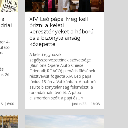
 a
XIV. Leó pápa: Meg kell
driai
őrizni a keleti
keresztényeket a háború
és a bizonytalanság
ber 4-
közepette
mutató
iai
A keleti egyházak
segélyszervezeteinek szövetsége
(Riunione Opere Aiuto Chiese
 és
Orientali; ROACO) plenáris ülésének
us 26-
résztvevőit fogadta XIV. Leó pápa
június 18-án a Vatikánban. A háború
szülte bizonytalanság felemészti a
társadalmak jövőjét. A pápa
elismerően szólt a papi és... »
26. | 6:00
június 22. | 18:08