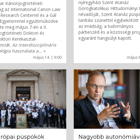
nyíregyházi Szent Atanáz
ar Kánonjogtörténeti
Görögkatolikus Hittudományi 
g az International Canon Law
névadóját, Szent Atanáz püsp
 Research Centerrel és a Gál
tanítási szünettel egybekötöt
 Egyetemmel együttműködve
az imádság, a tudományos
te meg május 7-én a II.
párbeszéd és a közösségi pr
gtörténeti Doktori és
egyaránt hangsúlyt kapott.
ktori Kerekasztal-
nciát.
Az interdiszciplináris
ógia használata a...
»
május 14. | 9:00
május 6
urópai püspökök
Nagyobb autonómiáva