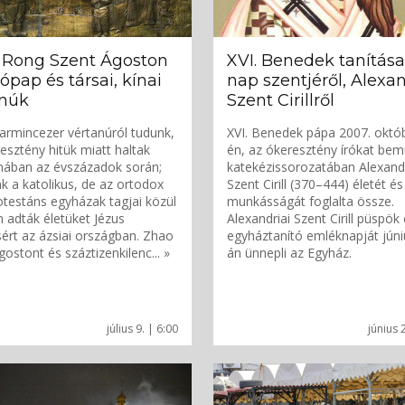
 Rong Szent Ágoston
XVI. Benedek tanítása
ópap és társai, kínai
nap szentjéről, Alexan
anúk
Szent Cirillről
armincezer vértanúról tudunk,
XVI. Benedek pápa 2007. októ
resztény hitük miatt haltak
én, az ókeresztény írókat be
nában az évszázadok során;
katekézissorozatában Alexandr
 a katolikus, de az ortodox
Szent Cirill (370–444) életét és
otestáns egyházak tagjai közül
munkásságát foglalta össze.
n adták életüket Jézus
Alexandriai Szent Cirill püspök
sért az ázsiai országban. Zhao
egyháztanító emléknapját júni
ostont és száztizenkilenc... »
án ünnepli az Egyház.
július 9. | 6:00
június 