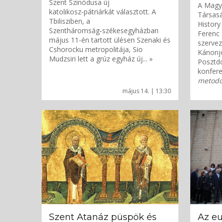
Szent Szinódusa új
A Magy
katolikosz‑pátriárkát választott. A
Társasá
Tbilisziben, a
History
Szentháromság‑székesegyházban
Ferenc
május 11-én tartott ülésen Szenaki és
szervez
Cshorocku metropolitája, Sio
Kánonjo
Mudzsiri lett a grúz egyház új... »
Posztdo
konfere
metodol
május 14. | 13:30
Szent Atanáz püspök és
Az e