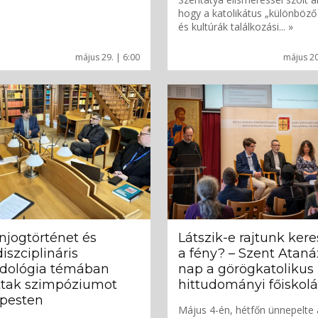
hogy a katolikátus „különböz
és kultúrák találkozási... »
május 29. | 6:00
május 20
jogtörténet és
Látszik-e rajtunk kere
diszciplináris
a fény? – Szent Ataná
dológia témában
nap a görögkatolikus
ttak szimpóziumot
hittudományi főiskol
pesten
Május 4-én, hétfőn ünnepelte 