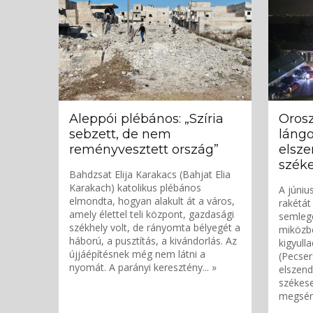
Aleppói plébános: „Szíria
Oros
sebzett, de nem
lángo
reményvesztett ország”
elsze
szék
Bahdzsat Elija Karakacs (Bahjat Elia
Karakach) katolikus plébános
A júniu
elmondta, hogyan alakult át a város,
rakétát
amely élettel teli központ, gazdasági
semlege
székhely volt, de rányomta bélyegét a
miközbe
háború, a pusztítás, a kivándorlás. Az
kigyull
újjáépítésnek még nem látni a
(Pecser
nyomát. A parányi keresztény... »
elszend
székese
megsérül