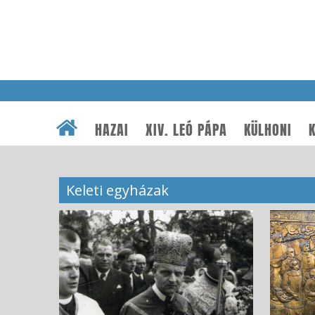
HAZAI
XIV. LEÓ PÁPA
KÜLHONI
K
Keleti egyházak