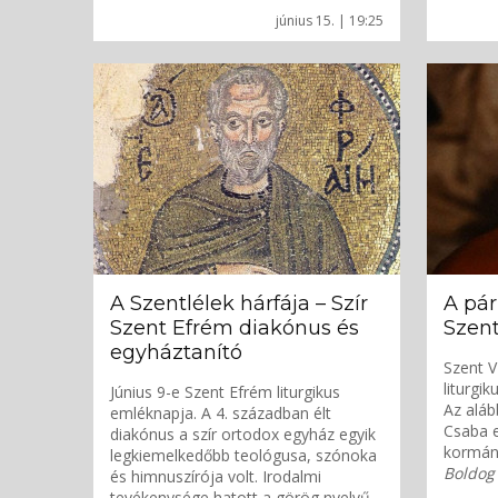
június 15. | 19:25
A Szentlélek hárfája – Szír
A pár
Szent Efrém diakónus és
Szent
egyháztanító
Szent V
liturgi
Június 9-e Szent Efrém liturgikus
Az aláb
emléknapja. A 4. században élt
Csaba e
diakónus a szír ortodox egyház egyik
kormá
legkiemelkedőbb teológusa, szónoka
Boldog 
és himnuszírója volt. Irodalmi
tevékenysége hatott a görög nyelvű