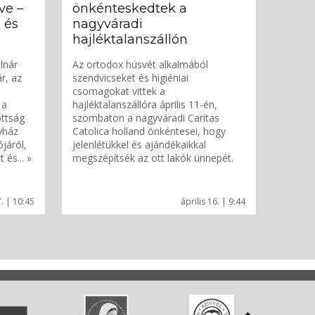
ve –
önkénteskedtek a
 és
nagyváradi
l
hajléktalanszállón
lnár
Az ortodox húsvét alkalmából
r, az
szendvicseket és higiéniai
csomagokat vittek a
 a
hajléktalanszállóra április 11-én,
ttság
szombaton a nagyváradi Caritas
yház
Catolica holland önkéntesei, hogy
járól,
jelenlétükkel és ajándékaikkal
és... »
megszépítsék az ott lakók ünnepét.
7. | 10:45
április 16. | 9:44