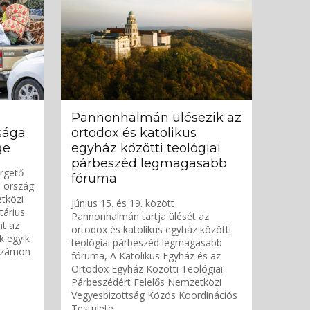
Pannonhalmán ülésezik az
sága
ortodox és katolikus
ge
egyház közötti teológiai
párbeszéd legmagasabb
ürgető
fóruma
i ország
etközi
Június 15. és 19. között
tárius
Pannonhalmán tartja ülését az
nt az
ortodox és katolikus egyház közötti
k egyik
teológiai párbeszéd legmagasabb
 számon
fóruma, A Katolikus Egyház és az
Ortodox Egyház Közötti Teológiai
Párbeszédért Felelős Nemzetközi
Vegyesbizottság Közös Koordinációs
Testülete.