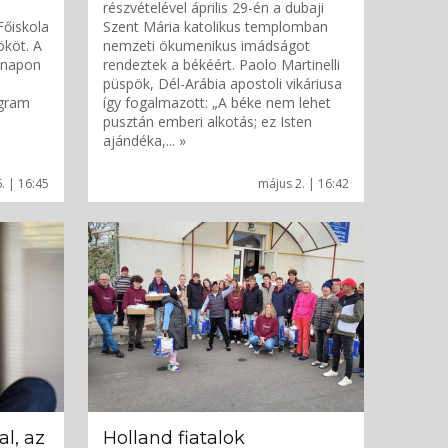
részvételével április 29-én a dubaji
Főiskola
Szent Mária katolikus templomban
ököt. A
nemzeti ökumenikus imádságot
t napon
rendeztek a békéért. Paolo Martinelli
püspök, Dél-Arábia apostoli vikáriusa
ogram
így fogalmazott: „A béke nem lehet
pusztán emberi alkotás; ez Isten
ajándéka,... »
. | 16:45
május 2. | 16:42
l, az
Holland fiatalok