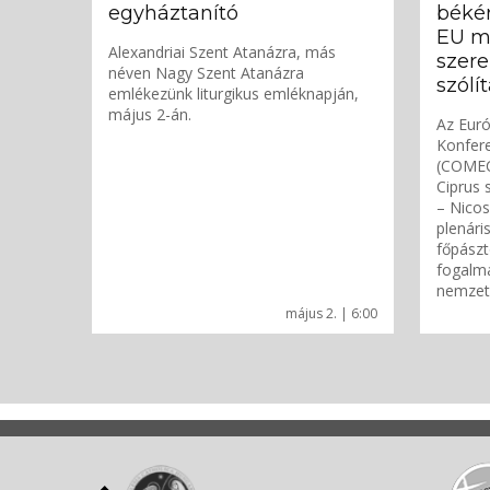
egyháztanító
békér
EU m
Alexandriai Szent Atanázra, más
szere
néven Nagy Szent Atanázra
szólí
emlékezünk liturgikus emléknapján,
május 2-án.
Az Euró
Konfere
(COMECE
Ciprus 
– Nicos
plenári
főpászt
fogalm
nemzetk
május 2. | 6:00