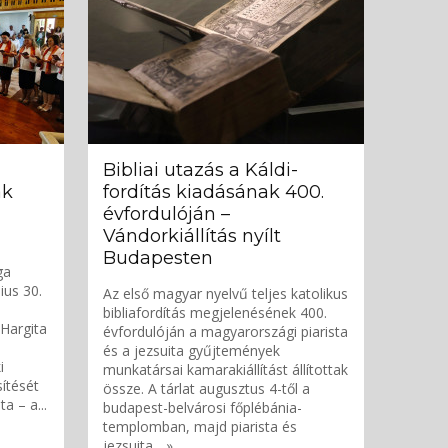
Bibliai utazás a Káldi-
ak
fordítás kiadásának 400.
évfordulóján –
Vándorkiállítás nyílt
Budapesten
ga
lius 30.
Az első magyar nyelvű teljes katolikus
bibliafordítás megjelenésének 400.
 Hargita
évfordulóján a magyarországi piarista
és a jezsuita gyűjtemények
i
munkatársai kamarakiállítást állítottak
ítését
össze. A tárlat augusztus 4-től a
a – a...
budapest-belvárosi főplébánia-
templomban, majd piarista és
jezsuita... »