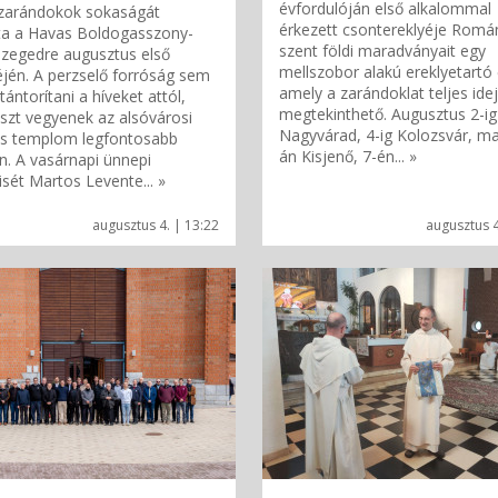
évfordulóján első alkalommal
 zarándokok sokaságát
érkezett csontereklyéje Romá
ta a Havas Boldogasszony-
szent földi maradványait egy
zegedre augusztus első
mellszobor alakú ereklyetartó 
jén. A perzselő forróság sem
amely a zarándoklat teljes idej
tántorítani a híveket attól,
megtekinthető. Augusztus 2-ig
szt vegyenek az alsóvárosi
Nagyvárad, 4-ig Kolozsvár, ma
es templom legfontosabb
án Kisjenő, 7-én... »
. A vasárnapi ünnepi
sét Martos Levente... »
augusztus 4. | 13:22
augusztus 4