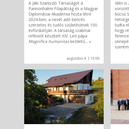
A Jáki Szaniszló Társaságot a
Idén is
Pannonhalmi Főapátság és a Magyar
vonzot
Diplomáciai Akadémia hozta létre
búcsú S
2024-ben, a nevét adó bencés
hétvégé
szerzetes és tudós születésének 100.
tudta el
évfordulóján. A társaság szakmai
hogy ré
reflexiót készített XIV. Leó pápa
ferenc
Magnifica humanitas
kezdetű... »
ünnepén
szentmi
augusztus 4. | 15:00