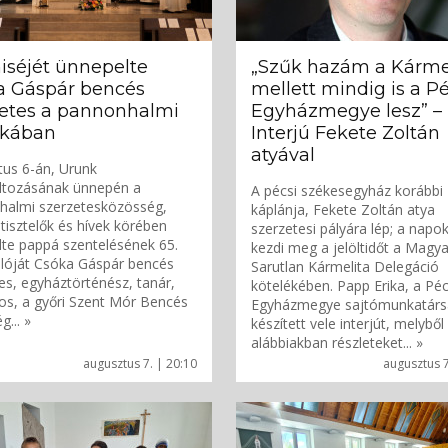
iséjét ünnepelte
„Szűk hazám a Kárme
a Gáspár bencés
mellett mindig is a Pé
zetes a pannonhalmi
Egyházmegye lesz” –
ikában
Interjú Fekete Zoltán
atyával
us 6-án, Urunk
áltozásának ünnepén a
A pécsi székesegyház korábbi
halmi szerzetesközösség,
káplánja, Fekete Zoltán atya
 tisztelők és hívek körében
szerzetesi pályára lép; a napo
te pappá szentelésének 65.
kezdi meg a jelöltidőt a Magya
lóját Csóka Gáspár bencés
Sarutlan Kármelita Delegáció
es, egyháztörténész, tanár,
kötelékében. Papp Erika, a Péc
ros, a győri Szent Mór Bencés
Egyházmegye sajtómunkatárs
g... »
készített vele interjút, melyből
alábbiakban részleteket... »
augusztus 7. | 20:10
augusztus 7