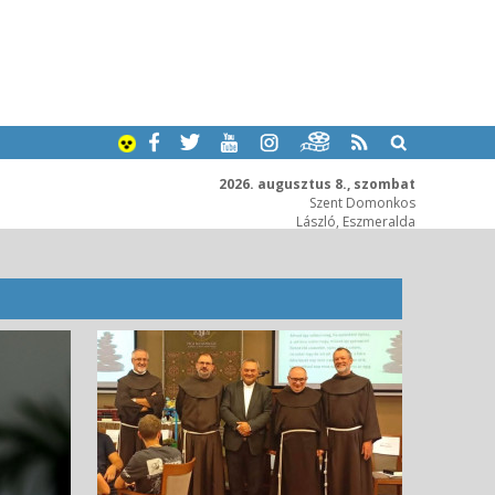
2026. augusztus 8., szombat
Szent Domonkos
László, Eszmeralda