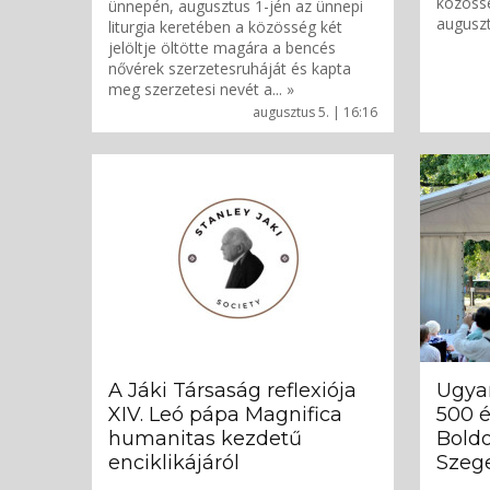
közössé
ünnepén, augusztus 1-jén az ünnepi
auguszt
liturgia keretében a közösség két
jelöltje öltötte magára a bencés
nővérek szerzetesruháját és kapta
meg szerzetesi nevét a... »
augusztus 5. | 16:16
A Jáki Társaság reflexiója
Ugya
XIV. Leó pápa Magnifica
500 é
humanitas kezdetű
Bold
enciklikájáról
Szeg