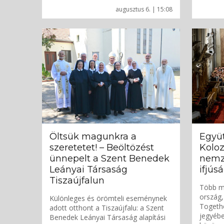
augusztus 6. | 15:08
Öltsük magunkra a
Együ
szeretetet! – Beöltözést
Koloz
ünnepelt a Szent Benedek
nemze
Leányai Társaság
ifjús
Tiszaújfalun
Több mi
ország,
Különleges és örömteli eseménynek
Togeth
adott otthont a Tiszaújfalu: a Szent
jegyébe
Benedek Leányai Társaság alapítási