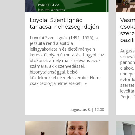
Loyolai Szent Ignác
Vasm
tanácsai nehézség idején
Csók
szer
Loyolai Szent Ignác (1491–1556), a
bazil
jezsuita rend alapítója
lelkigyakorlatain és életélményein
Auguszt
keresztül olyan útmutatást hagyott az
színev
utókorra, amely ma is releváns azok
pannon
számára, akik szenvedéssel,
diákok,
bizonytalansággal, belső
ünnepel
küzdelmekkel néznek szembe. Nem
évfordu
csak teológiai elméleteket... »
szerzet
levéltá
Perjelsé
augusztus 8. | 12:00