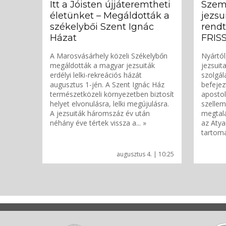
Itt a Jóisten újjáteremtheti
Szemé
életünket – Megáldották a
jezsu
székelybői Szent Ignác
rend
Házat
FRIS
A Marosvásárhely közeli Székelybőn
Nyártól
megáldották a magyar jezsuiták
jezsuita
erdélyi lelki-rekreációs házát
szolgál
augusztus 1-jén. A Szent Ignác Ház
befejez
természetközeli környezetben biztosít
apostol
helyet elvonulásra, lelki megújulásra.
szellem
A jezsuiták háromszáz év után
megtalá
néhány éve tértek vissza a... »
az Atya
tartomá
augusztus 4. | 10:25