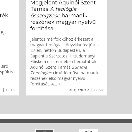
Megjelent Aquinói Szent
Tamás
A teológia
ték
összegzése
harmadik
részének magyar nyelvű
fordítása
E, a
Jelentős mérföldkőhöz érkezett a
magyar teológiai könyvkiadás: július
t
27-én, hétfőn Budapesten, a
Sapientia Szerzetesi Hittudományi
Főiskola dísztermében bemutatták
 Bíró
Aquinói Szent Tamás
Summa
spök is
Theologiae
című fő műve harmadik
részének első magyar nyelvű
fordítását.
A...
»
. | 13:18
augusztus 2. | 17:56