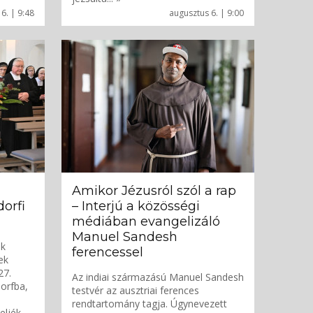
6. | 9:48
augusztus 6. | 9:00
Amikor Jézusról szól a rap
orfi
– Interjú a közösségi
médiában evangelizáló
Manuel Sandesh
ek
ferencessel
ek
27.
Az indiai származású Manuel Sandesh
dorfba,
testvér az ausztriai ferences
rendtartomány tagja. Úgynevezett
eljék