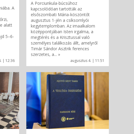
A Porciunkula-búcsúhoz
niába. A
kapcsolódóan tartották az
elsőszombati Mária-köszöntőt
őrzi,
augusztus 1-jén a csíksomlyói
e alatt
kegytemplomban. Az imaalkalom
középpontjában Isten irgalma, a
jd 5–6-
megtérés és a Krisztussal való
személyes találkozás állt, amelyről
Timár Sándor Asztrik ferences
szerzetes, a... »
. | 12:36
augusztus 4. | 11:51