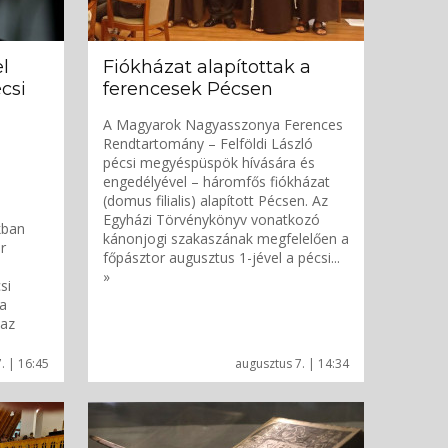
l
Fiókházat alapítottak a
csi
ferencesek Pécsen
A Magyarok Nagyasszonya Ferences
Rendtartomány – Felföldi László
pécsi megyéspüspök hívására és
engedélyével – háromfős fiókházat
(domus filialis) alapított Pécsen. Az
Egyházi Törvénykönyv vonatkozó
kban
kánonjogi szakaszának megfelelően a
r
főpásztor augusztus 1-jével a pécsi...
»
si
a
 az
. | 16:45
augusztus 7. | 14:34