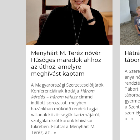
Menyhárt M. Teréz nővér:
Hátrá
Hűséges maradok ahhoz
tábor
az úthoz, amelyre
A Szere
meghívást kaptam
anya nő
rendzt
A Magyarországi Szerzeteselöljárók
Tábort 
Konferenciáinak Irodája
Három
táborba
kérdés – három válasz
címmel
gyermek
indított sorozatot, melyben
a Szen
hazánkban működő rendek tagjai
személy
vallanak közösségük karizmájáról,
a... »
szolgálatukról korunk kihívásai
tükrében. Ezúttal a Menyhárt M.
Teréz, az... »