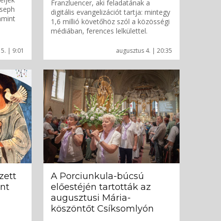
Franzluencer, aki feladatának a
oseph
digitális evangelizációt tartja: mintegy
amint
1,6 millió követőhöz szól a közösségi
médiában, ferences lelkülettel.
5. | 9:01
augusztus 4. | 20:35
zett
A Porciunkula-búcsú
nt
előestéjén tartották az
augusztusi Mária-
köszöntőt Csíksomlyón