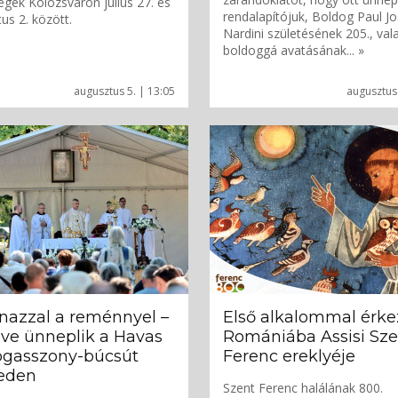
gek Kolozsváron július 27. és
rendalapítójuk, Boldog Paul J
us 2. között.
Nardini születésének 205., val
boldoggá avatásának... »
augusztus 5. | 13:05
augusztus 
nazzal a reménnyel –
Első alkalommal érke
ve ünneplik a Havas
Romániába Assisi Sze
ogasszony-búcsút
Ferenc ereklyéje
eden
Szent Ferenc halálának 800.