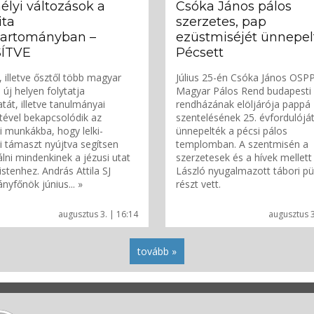
lyi változások a
Csóka János pálos
ita
szerzetes, pap
tartományban –
ezüstmiséjét ünnepel
SÍTVE
Pécsett
, illetve ősztől több magyar
Július 25-én Csóka János OSPP
 új helyen folytatja
Magyar Pálos Rend budapesti
atát, illetve tanulmányai
rendházának elöljárója pappá
tével bekapcsolódik az
szentelésének 25. évfordulójá
i munkákba, hogy lelki-
ünnepelték a pécsi pálos
i támaszt nyújtva segítsen
templomban. A szentmisén a
lni mindenkinek a jézusi utat
szerzetesek és a hívek mellett
istenhez. András Attila SJ
László nyugalmazott tábori pü
nyfőnök június... »
részt vett.
augusztus 3. | 16:14
augusztus 3
tovább »