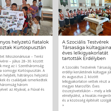
nyos helyzetű fiatalok
A Szociális Testvérek
oztak Kürtöspusztán
Társasága kültagjain
éves lelkigyakorlatát
tet Misszionáriusai – Teréz
tartották Erdélyben
vérei – július 28–30. között
ék meg az I. Szentháromság
A Szociális Testvérek Társasá
a somogyi Kürtöspusztán. A
erdélyi kerületének kültagjai jú
n helybéli, hátrányos helyzetű
és augusztus 2. között
ek és családjaik ismerkedtek
lelkigyakorlaton vettek részt a
tháromság három
megyei Marosfőn. Éves
ével: az Atyával, a Fiúval és
összejövetelükön – mely a lelk
elmélyülést, a hivatás megerős
és a közösség építését szolgált
»