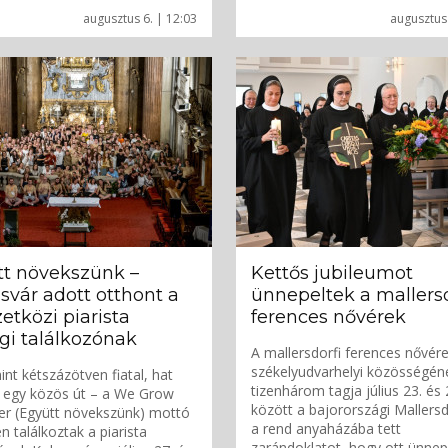
augusztus 6. | 12:03
augusztus 
tt növekszünk –
Kettős jubileumot
svár adott otthont a
ünnepeltek a mallersd
tközi piarista
ferences nővérek
ági találkozónak
A mallersdorfi ferences nővér
székelyudvarhelyi közösségén
nt kétszázötven fiatal, hat
tizenhárom tagja július 23. és 
 egy közös út – a We Grow
között a bajorországi Mallers
er (Együtt növekszünk) mottó
a rend anyaházába tett
n találkoztak a piarista
zarándoklatot, hogy ott ünnep