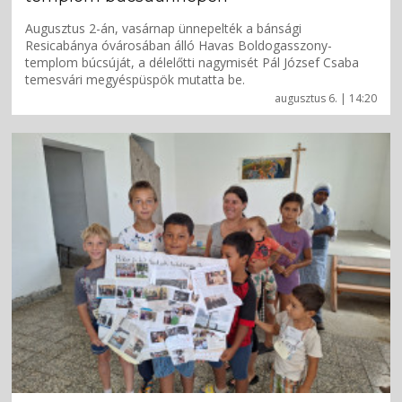
Augusztus 2-án, vasárnap ünnepelték a bánsági
Resicabánya óvárosában álló Havas Boldogasszony-
templom búcsúját, a délelőtti nagymisét Pál József Csaba
temesvári megyéspüspök mutatta be.
augusztus 6. | 14:20