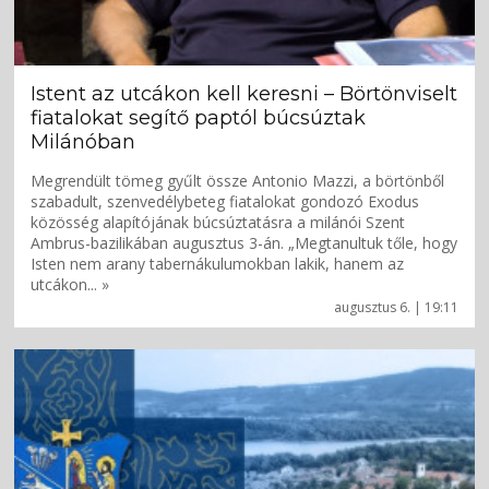
Istent az utcákon kell keresni – Börtönviselt
fiatalokat segítő paptól búcsúztak
Milánóban
Megrendült tömeg gyűlt össze Antonio Mazzi, a börtönből
szabadult, szenvedélybeteg fiatalokat gondozó Exodus
közösség alapítójának búcsúztatásra a milánói Szent
Ambrus-bazilikában augusztus 3-án. „Megtanultuk tőle, hogy
Isten nem arany tabernákulumokban lakik, hanem az
utcákon... »
augusztus 6. | 19:11