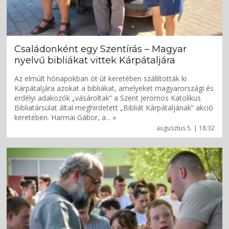
Családonként egy Szentírás – Magyar
nyelvű bibliákat vittek Kárpátaljára
Az elmúlt hónapokban öt út keretében szállították ki
Kárpátaljára azokat a bibliákat, amelyeket magyarországi és
erdélyi adakozók „vásároltak” a Szent Jeromos Katolikus
Bibliatársulat által meghirdetett „Bibliát Kárpátaljának” akció
keretében. Harmai Gábor, a... »
augusztus 5. | 18:32