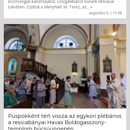
közösségük karizmájáról, szolgálatukról korunk kihívásai
tükrében. Ezúttal a Menyhárt M. Teréz, az... »
augusztus 6. | 15:08
Püspökként tért vissza az egykori plébános
a resicabányai Havas Boldogasszony-
templom búcsúünnepén