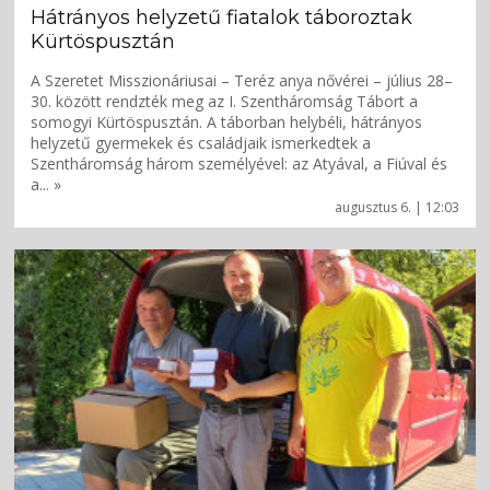
Hátrányos helyzetű fiatalok táboroztak
Kürtöspusztán
A Szeretet Misszionáriusai – Teréz anya nővérei – július 28–
30. között rendzték meg az I. Szentháromság Tábort a
somogyi Kürtöspusztán. A táborban helybéli, hátrányos
helyzetű gyermekek és családjaik ismerkedtek a
Szentháromság három személyével: az Atyával, a Fiúval és
a... »
augusztus 6. | 12:03