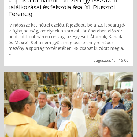
Pápák a futballról – Közel egy évszázad
találkozásai és felszólalásai XI. Piusztól
Ferencig
Mindössze két héttel ezelőtt fejeződött be a 23. labdarúgó-
világbajnokság, amelynek a sorozat történetében először
adott otthont három ország: az Egyesült Államok, Kanada
és Mexikó. Soha nem gyűlt még össze ennyire népes
mezőny a sportág történetében: 48 csapat küzdött meg a...
»
augusztus 1. | 15:00