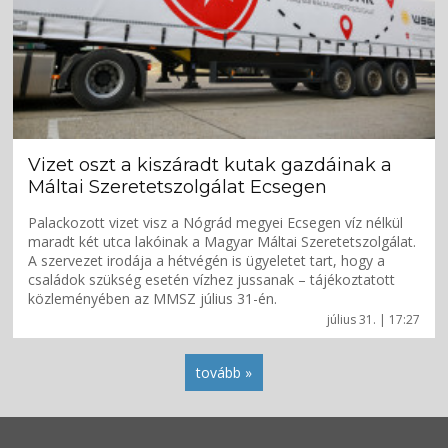
Vizet oszt a kiszáradt kutak gazdáinak a
Máltai Szeretetszolgálat Ecsegen
Palackozott vizet visz a Nógrád megyei Ecsegen víz nélkül
maradt két utca lakóinak a Magyar Máltai Szeretetszolgálat.
A szervezet irodája a hétvégén is ügyeletet tart, hogy a
családok szükség esetén vízhez jussanak – tájékoztatott
közleményében az MMSZ július 31-én.
július 31. | 17:27
tovább »