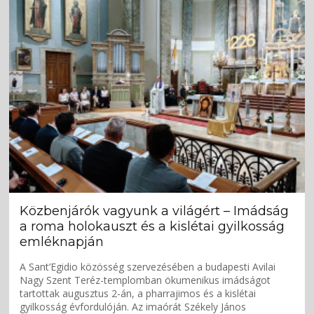
Közbenjárók vagyunk a világért – Imádság
a roma holokauszt és a kislétai gyilkosság
emléknapján
A Sant’Egidio közösség szervezésében a budapesti Avilai
Nagy Szent Teréz-templomban ökumenikus imádságot
tartottak augusztus 2-án, a pharrajimos és a kislétai
gyilkosság évfordulóján. Az imaórát Székely János