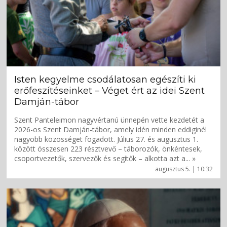
Isten kegyelme csodálatosan egészíti ki
erőfeszítéseinket – Véget ért az idei Szent
Damján-tábor
Szent Panteleimon nagyvértanú ünnepén vette kezdetét a
2026-os Szent Damján-tábor, amely idén minden eddiginél
nagyobb közösséget fogadott. Július 27. és augusztus 1.
között összesen 223 résztvevő – táborozók, önkéntesek,
csoportvezetők, szervezők és segítők – alkotta azt a... »
augusztus 5. | 10:32