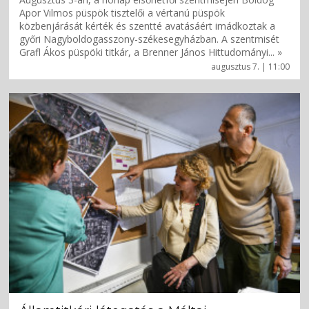
Apor Vilmos püspök tisztelői a vértanú püspök
közbenjárását kérték és szentté avatásáért imádkoztak a
győri Nagyboldogasszony-székesegyházban. A szentmisét
Grafl Ákos püspöki titkár, a Brenner János Hittudományi... »
augusztus 7. | 11:00