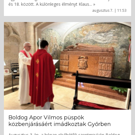
és 18. között. A különleges élményt Klaus... »
augusztus 7. | 11:53
Boldog Apor Vilmos püspök
közbenjárásáért imádkoztak Győrben
Augusztus 3-án, a hónap elsőhétfői szentmiséjén Boldog