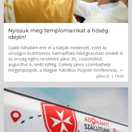
Nyissuk meg templomainkat a hőség
idején!
Újabb hőhullám érte el a Kárpát-medencét, ezért az
országos tisztifőorvos harmadfokú hőségriasztást rendelt el
az ország egész területére július 30., csütörtöktől,
augusztus 4., kedd éjfélig. Székely János szombathelyi
megyéspüspök, a Magyar Katolikus Püspöki Konferencia... »
július 31. | 19:03