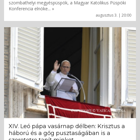
szombathelyi megyéspüspök, a Magyar Katolikus Püspöki
Konferencia elnöke... »
augusztus 3. | 20:00
XIV. Leó pápa vasárnap délben: Krisztus a
háború és a gőg pusztaságában is a
szeretetre tanít minket