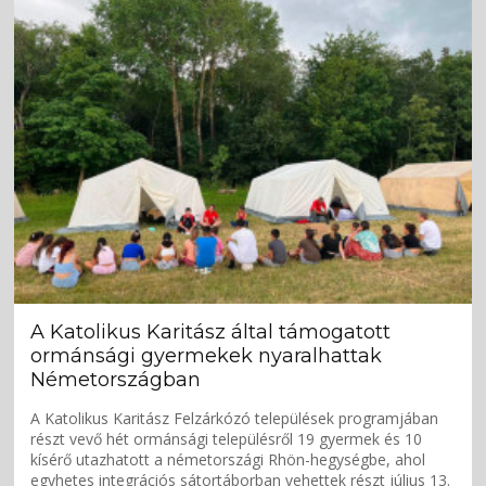
A Katolikus Karitász által támogatott
ormánsági gyermekek nyaralhattak
Németországban
A Katolikus Karitász Felzárkózó települések programjában
részt vevő hét ormánsági településről 19 gyermek és 10
kísérő utazhatott a németországi Rhön-hegységbe, ahol
egyhetes integrációs sátortáborban vehettek részt július 13.