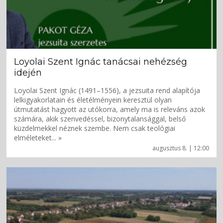
Loyolai Szent Ignác tanácsai nehézség
idején
Loyolai Szent Ignác (1491–1556), a jezsuita rend alapítója
lelkigyakorlatain és életélményein keresztül olyan
útmutatást hagyott az utókorra, amely ma is releváns azok
számára, akik szenvedéssel, bizonytalansággal, belső
küzdelmekkel néznek szembe. Nem csak teológiai
elméleteket... »
augusztus 8. | 12:00