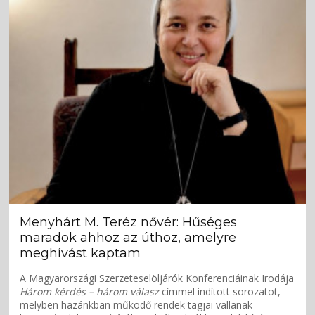
Menyhárt M. Teréz nővér: Hűséges
maradok ahhoz az úthoz, amelyre
meghívást kaptam
A Magyarországi Szerzeteselöljárók Konferenciáinak Irodája
Három kérdés – három válasz
címmel indított sorozatot,
melyben hazánkban működő rendek tagjai vallanak