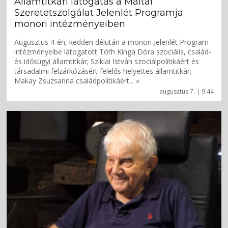
Államtitkári látogatás a Máltai
Szeretetszolgálat Jelenlét Programja
monori intézményeiben
Augusztus 4-én, kedden délután a monori Jelenlét Program
intézményeibe látogatott Tóth Kinga Dóra szociális, család-
és idősügyi államtitkár; Sziklai István szociálpolitikáért és
társadalmi felzárkózásért felelős helyettes államtitkár;
Makay Zsuzsanna családpolitikáért... »
augusztus 7. | 9:44