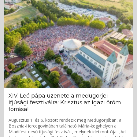
XIV. Leó pápa üzenete a međugorjei
ifjúsági fesztiválra: Krisztus az igazi öröm
forrása!
Augusztus 1. és 6. között rendezik meg Međugorjéban, a
Bosznia-Hercegovinában található Mária-kegyhelyen a
Mladifest nevű ifjúsági fesztivált, melynek idei mottója: „Ad