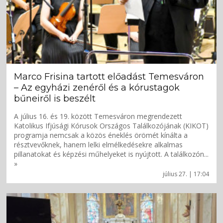
Marco Frisina tartott előadást Temesváron
– Az egyházi zenéről és a kórustagok
bűneiről is beszélt
A július 16. és 19. között Temesváron megrendezett
Katolikus Ifjúsági Kórusok Országos Találkozójának (KIKOT)
programja nemcsak a közös éneklés örömét kínálta a
résztvevőknek, hanem lelki elmélkedésekre alkalmas
pillanatokat és képzési műhelyeket is nyújtott. A találkozón...
»
július 27. | 17:04