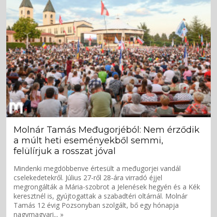
Molnár Tamás Međugorjéból: Nem érződik
a múlt heti eseményekből semmi,
felülírjuk a rosszat jóval
Mindenki megdöbbenve értesült a međugorjei vandál
cselekedetekről. Július 27-ről 28-ára virradó éjjel
megrongálták a Mária-szobrot a Jelenések hegyén és a Kék
keresztnél is, gyújtogattak a szabadtéri oltárnál. Molnár
Tamás 12 évig Pozsonyban szolgált, bő egy hónapja
nagymagyari... »