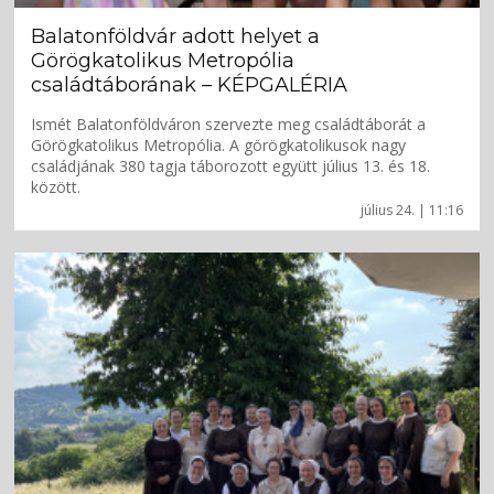
Balatonföldvár adott helyet a
Görögkatolikus Metropólia
családtáborának – KÉPGALÉRIA
Ismét Balatonföldváron szervezte meg családtáborát a
Görögkatolikus Metropólia. A görögkatolikusok nagy
családjának 380 tagja táborozott együtt július 13. és 18.
között.
július 24. | 11:16