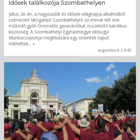
Idősek találkozója Szombathelyen
Július 26-án, a nagyszülők és idősek világnapja alkalmából
szervezett látogatást Szombathelyre az immár két éve
működő győri ÖrömIdős generációkat összekötő katolikus
közösség. A Szombathelyi Egyházmegye Idősügyi
Munkacsoportja meghívására egy örömteli napot
tölthettek... »
augusztus 4. | 9:42