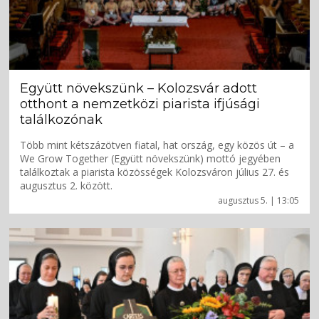
Együtt növekszünk – Kolozsvár adott
otthont a nemzetközi piarista ifjúsági
találkozónak
Több mint kétszázötven fiatal, hat ország, egy közös út – a
We Grow Together (Együtt növekszünk) mottó jegyében
találkoztak a piarista közösségek Kolozsváron július 27. és
augusztus 2. között.
augusztus 5. | 13:05