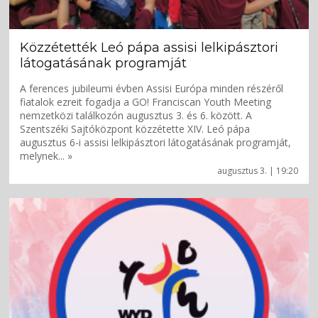
Közzétették Leó pápa assisi lelkipásztori
látogatásának programját
A ferences jubileumi évben Assisi Európa minden részéről
fiatalok ezreit fogadja a GO! Franciscan Youth Meeting
nemzetközi találkozón augusztus 3. és 6. között. A
Szentszéki Sajtóközpont közzétette XIV. Leó pápa
augusztus 6-i assisi lelkipásztori látogatásának programját,
melynek... »
augusztus 3. | 19:20