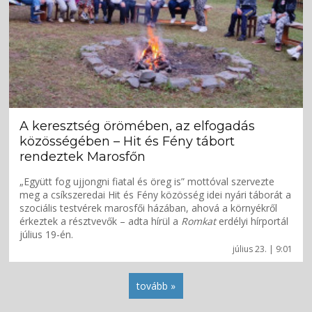
A keresztség örömében, az elfogadás
közösségében – Hit és Fény tábort
rendeztek Marosfőn
„Együtt fog ujjongni fiatal és öreg is” mottóval szervezte
meg a csíkszeredai Hit és Fény közösség idei nyári táborát a
szociális testvérek marosfői házában, ahová a környékről
érkeztek a résztvevők – adta hírül a
Romkat
erdélyi hírportál
július 19-én.
július 23. | 9:01
tovább »