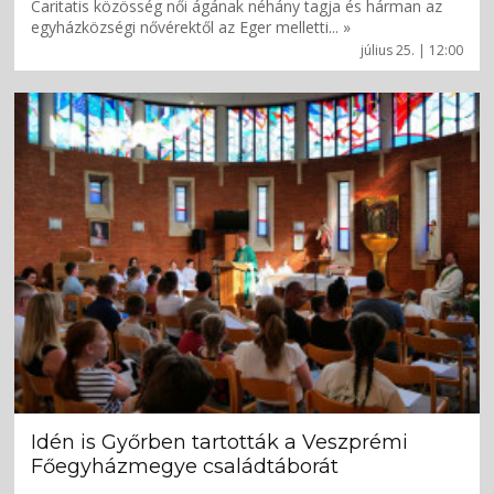
Caritatis közösség női ágának néhány tagja és hárman az
egyházközségi nővérektől az Eger melletti... »
július 25. | 12:00
Idén is Győrben tartották a Veszprémi
Főegyházmegye családtáborát