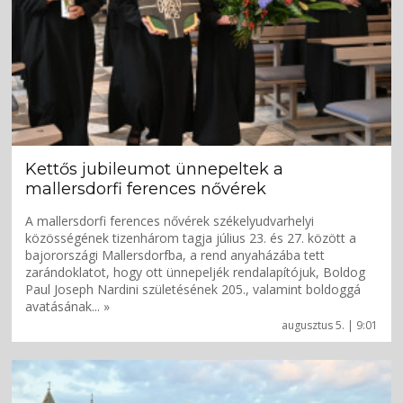
Kettős jubileumot ünnepeltek a
mallersdorfi ferences nővérek
A mallersdorfi ferences nővérek székelyudvarhelyi
közösségének tizenhárom tagja július 23. és 27. között a
bajorországi Mallersdorfba, a rend anyaházába tett
zarándoklatot, hogy ott ünnepeljék rendalapítójuk, Boldog
Paul Joseph Nardini születésének 205., valamint boldoggá
avatásának... »
augusztus 5. | 9:01