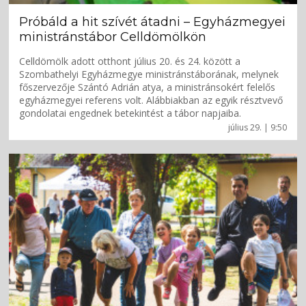
Próbáld a hit szívét átadni – Egyházmegyei
ministránstábor Celldömölkön
Celldömölk adott otthont július 20. és 24. között a
Szombathelyi Egyházmegye ministránstáborának, melynek
főszervezője Szántó Adrián atya, a ministránsokért felelős
egyházmegyei referens volt. Alábbiakban az egyik résztvevő
gondolatai engednek betekintést a tábor napjaiba.
július 29. | 9:50