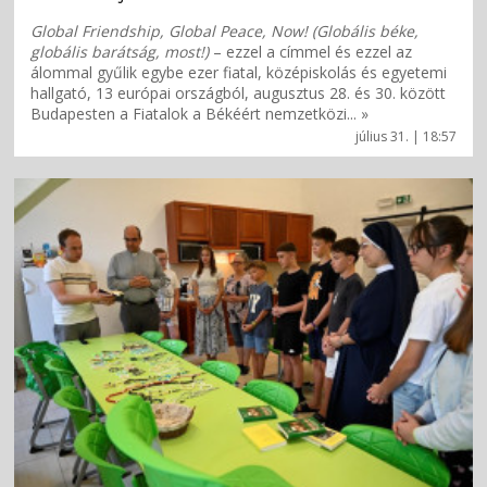
Global Friendship, Global Peace, Now! (Globális béke,
globális barátság, most!)
– ezzel a címmel és ezzel az
álommal gyűlik egybe ezer fiatal, középiskolás és egyetemi
hallgató, 13 európai országból, augusztus 28. és 30. között
Budapesten a Fiatalok a Békéért nemzetközi... »
július 31. | 18:57