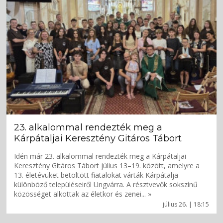
23. alkalommal rendezték meg a
Kárpátaljai Keresztény Gitáros Tábort
Idén már 23. alkalommal rendezték meg a Kárpátaljai
Keresztény Gitáros Tábort július 13–19. között, amelyre a
13. életévüket betöltött fiatalokat várták Kárpátalja
különböző településeiről Ungvárra. A résztvevők sokszínű
közösséget alkottak az életkor és zenei... »
július 26. | 18:15