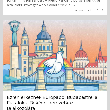
fontem – A forráshoz!”. A Pietro Parolin bíboros államtitkár
által aláírt szöveget Aldo Cavalli érsek, a... »
augusztus 2. | 11:04
Ezren érkeznek Európából Budapestre, a
Fiatalok a Békéért nemzetközi
találkozójára