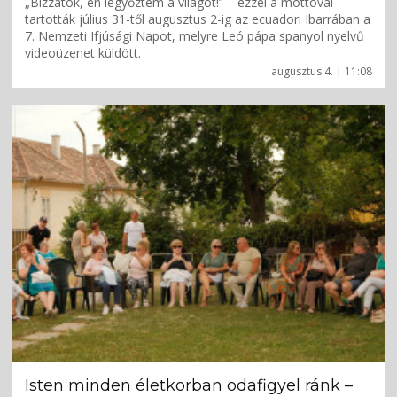
„Bízzatok, én legyőztem a világot!” – ezzel a mottóval
tartották július 31-től augusztus 2-ig az ecuadori Ibarrában a
7. Nemzeti Ifjúsági Napot, melyre Leó pápa spanyol nyelvű
videoüzenet küldött.
augusztus 4. | 11:08
Isten minden életkorban odafigyel ránk –