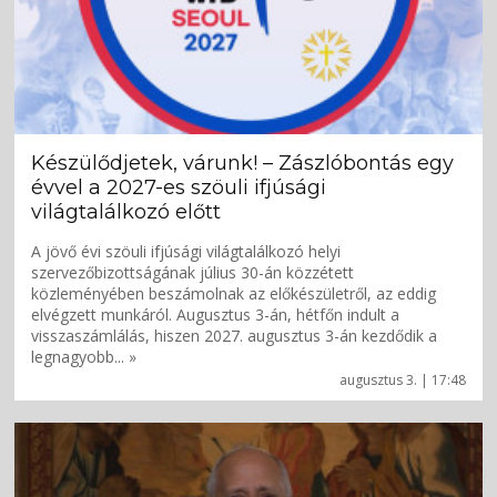
Készülődjetek, várunk! – Zászlóbontás egy
évvel a 2027-es szöuli ifjúsági
világtalálkozó előtt
A jövő évi szöuli ifjúsági világtalálkozó helyi
szervezőbizottságának július 30-án közzétett
közleményében beszámolnak az előkészületről, az eddig
elvégzett munkáról. Augusztus 3-án, hétfőn indult a
visszaszámlálás, hiszen 2027. augusztus 3-án kezdődik a
legnagyobb... »
augusztus 3. | 17:48