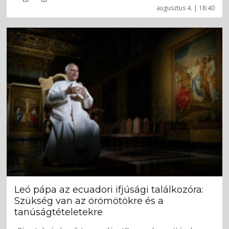
augusztus 4. | 18:40
Leó pápa az ecuadori ifjúsági találkozóra:
Szükség van az örömötökre és a
tanúságtételetekre