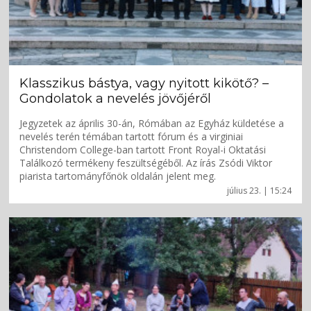
Klasszikus bástya, vagy nyitott kikötő? –
Gondolatok a nevelés jövőjéről
Jegyzetek az április 30-án, Rómában az Egyház küldetése a
nevelés terén témában tartott fórum és a virginiai
Christendom College-ban tartott Front Royal-i Oktatási
Találkozó termékeny feszültségéből. Az írás Zsódi Viktor
piarista tartományfőnök oldalán jelent meg.
július 23. | 15:24