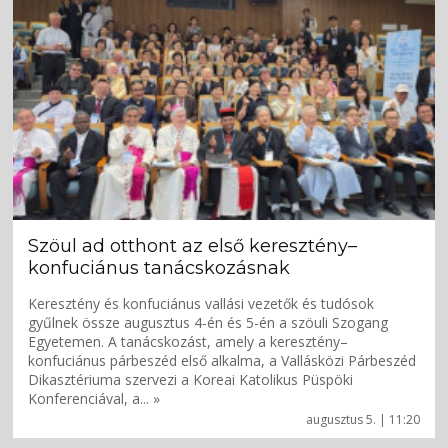
Szöul ad otthont az első keresztény–
konfuciánus tanácskozásnak
Keresztény és konfuciánus vallási vezetők és tudósok
gyűlnek össze augusztus 4-én és 5-én a szöuli Szogang
Egyetemen. A tanácskozást, amely a keresztény–
konfuciánus párbeszéd első alkalma, a Vallásközi Párbeszéd
Dikasztériuma szervezi a Koreai Katolikus Püspöki
Konferenciával, a... »
augusztus 5. | 11:20