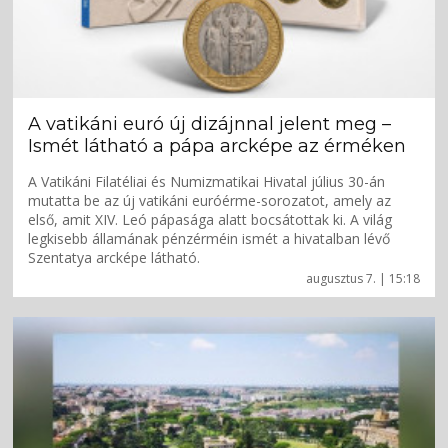
A vatikáni euró új dizájnnal jelent meg –
Ismét látható a pápa arcképe az érméken
A Vatikáni Filatéliai és Numizmatikai Hivatal július 30-án
mutatta be az új vatikáni euróérme-sorozatot, amely az
első, amit XIV. Leó pápasága alatt bocsátottak ki. A világ
legkisebb államának pénzérméin ismét a hivatalban lévő
Szentatya arcképe látható.
augusztus 7. | 15:18