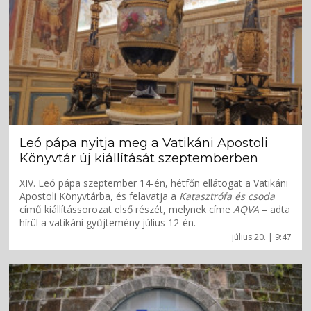
Leó pápa nyitja meg a Vatikáni Apostoli
Könyvtár új kiállítását szeptemberben
XIV. Leó pápa szeptember 14-én, hétfőn ellátogat a Vatikáni
Apostoli Könyvtárba, és felavatja a
Katasztrófa és csoda
című kiállítássorozat első részét, melynek címe
AQVA
– adta
hírül a vatikáni gyűjtemény július 12-én.
július 20. | 9:47