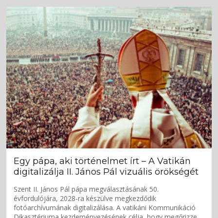
Egy pápa, aki történelmet írt – A Vatikán
digitalizálja II. János Pál vizuális örökségét
Szent II. János Pál pápa megválasztásának 50.
évfordulójára, 2028-ra készülve megkezdődik
fotóarchívumának digitalizálása. A vatikáni Kommunikáció
Dikasztériuma kezdeményezésének célja, hogy megőrizze