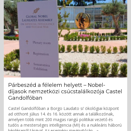
Párbeszéd a félelem helyett – Nobel-
díjasok nemzetközi csúcstalálkozója Castel
Gandolfóban
Castel Gandolfóban a Borgo Laudato si’ ökológiai központ
ad otthont július 14. és 16. között annak a találkozónak,
amelyen több mint 200 magas rangú politikai vezető és
tudós a mesterséges intelligencia (MI) és a nukleáris háború
kérdéseiről tárgyal. Az esemény megnyitóján... »