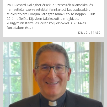
Paul Richard Gallagher érsek, a Szentszék államokkal és
nemzetközi szervezetekkel fenntartott kapcsolatokért
felelős titkára ukrajnai látogatásának utolsó napján, július
20-án délelőtt Kijevben találkozott a megbízott
külügyminiszterrel és Zelenszkij elnökkel. A 2014-es
forradalom és... »
július 21. | 14:39