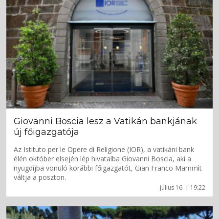
Giovanni Boscia lesz a Vatikán bankjának
új főigazgatója
Az Istituto per le Opere di Religione (IOR), a vatikáni bank
élén október elsején lép hivatalba Giovanni Boscia, aki a
nyugdíjba vonuló korábbi főigazgatót, Gian Franco Mammìt
váltja a poszton.
július 16. | 19:22