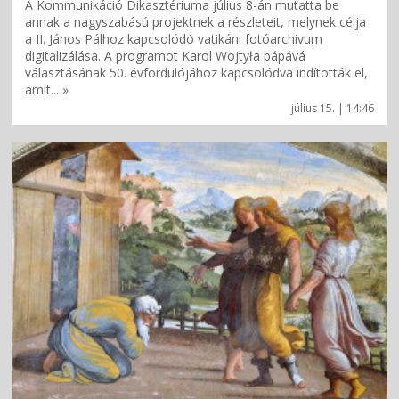
A Kommunikáció Dikasztériuma július 8-án mutatta be
annak a nagyszabású projektnek a részleteit, melynek célja
a II. János Pálhoz kapcsolódó vatikáni fotóarchívum
digitalizálása. A programot Karol Wojtyła pápává
választásának 50. évfordulójához kapcsolódva indították el,
amit... »
július 15. | 14:46