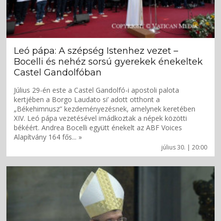
Leó pápa: A szépség Istenhez vezet –
Bocelli és nehéz sorsú gyerekek énekeltek
Castel Gandolfóban
Július 29-én este a Castel Gandolfó-i apostoli palota
kertjében a Borgo Laudato si’ adott otthont a
„Békehimnusz” kezdeményezésnek, amelynek keretében
XIV. Leó pápa vezetésével imádkoztak a népek közötti
békéért. Andrea Bocelli együtt énekelt az ABF Voices
Alapítvány 164 fős... »
július 30. | 20:00