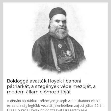
Boldoggá avatták Hoyek libanoni
pátriárkát, a szegények védelmezőjét, a
modern állam előmozdítóját
A dímáni pátriárkai székhelyen Joseph Aoun libanoni elnök
és az ország legfőbb vezetői jelenlétében zajlott július 25-én
Elias Boutros Hoyek boldoggáavatási szentmiséje.