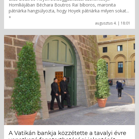
Homíliájában Béchara Boutros Raï bíboros, maronita
pátriárka hangsúlyozta, hogy Hoyek pátriárka milyen sokat...
»
augusztus 4. | 18:01
A Vatikán bankja közzétette a tavalyi évre