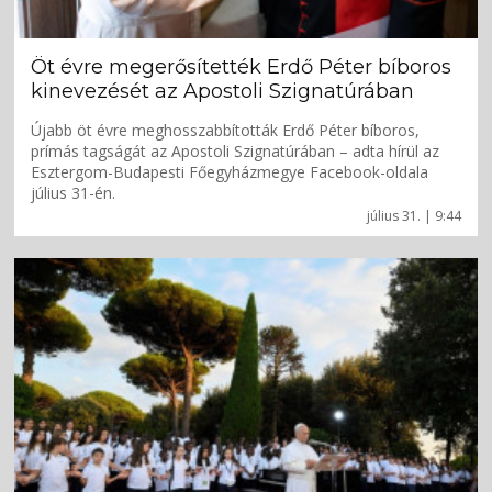
Öt évre megerősítették Erdő Péter bíboros
kinevezését az Apostoli Szignatúrában
Újabb öt évre meghosszabbították Erdő Péter bíboros,
prímás tagságát az Apostoli Szignatúrában – adta hírül az
Esztergom-Budapesti Főegyházmegye Facebook-oldala
július 31-én.
július 31. | 9:44