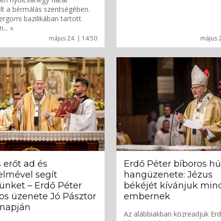
lt a bérmálás szentségében.
ergomi bazilikában tartott
... »
május 24. | 14:50
május 2
 erőt ad és
Erdő Péter bíboros hú
lmével segít
hangüzenete: Jézus
nket – Erdő Péter
békéjét kívánjuk min
os üzenete Jó Pásztor
embernek
rnapján
Az alábbiakban közreadjuk Erd