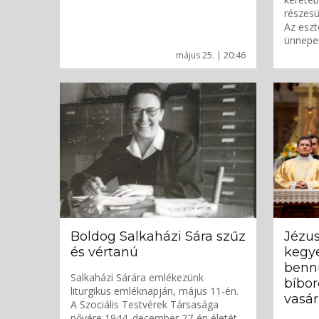
részesü
Az eszt
ünnepen
május 25. | 20:46
Boldog Salkaházi Sára szűz
Jézus
és vértanú
kegye
bennü
Salkaházi Sárára emlékezünk
bíbor
liturgikus emléknapján, május 11-én.
vasá
A Szociális Testvérek Társasága
nővére 1944. december 27-én életét