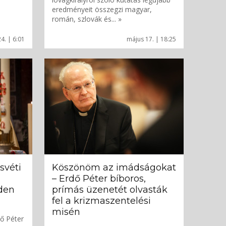
eredményeit összegzi magyar,
román, szlovák és... »
4. | 6:01
május 17. | 18:25
svéti
Köszönöm az imádságokat
– Erdő Péter bíboros,
den
prímás üzenetét olvasták
fel a krizmaszentelési
misén
ő Péter