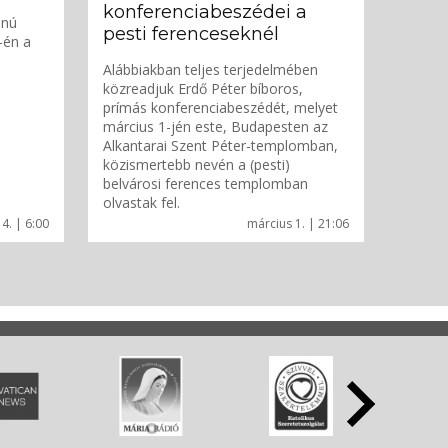
konferenciabeszédei a
anú
pesti ferenceseknél
-én a
Alábbiakban teljes terjedelmében
közreadjuk Erdő Péter bíboros,
prímás konferenciabeszédét, melyet
március 1-jén este, Budapesten az
Alkantarai Szent Péter-templomban,
közismertebb nevén a (pesti)
belvárosi ferences templomban
olvastak fel.
4. | 6:00
március 1. | 21:06