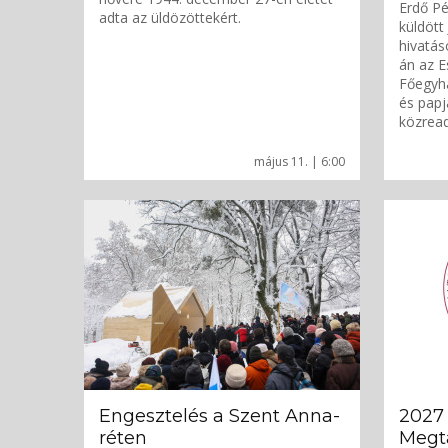
Erdő Pé
adta az üldözöttekért.
küldött
hivatáso
án az 
Főegyh
és papj
közrea
május 11. | 6:00
Engesztelés a Szent Anna-
2027 
réten
Megta