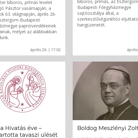
bíboros, prímás, az Esztergom
ter bíboros, prímás levelet
Budapesti Főegyházmegye
 Jó Pásztor vasárnapján, a
sajtóosztálya által, a
k 63. világnapján, április 26-
szerkesztőségünkhöz eljuttato
Esztergom-Budapesti
hangüzenetét.
ázmegye papnövendékeinek
ainak, melyet az alábbiakban
dunk.
április 26. | 17:02
április
a Hivatás éve –
Boldog Meszlényi Zol
rtotta tavaszi ülését