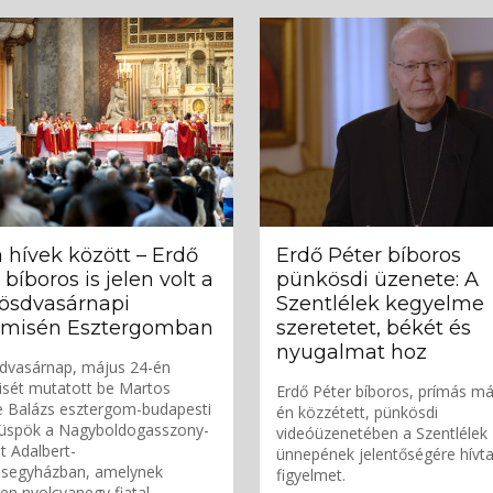
a hívek között – Erdő
Erdő Péter bíboros
 bíboros is jelen volt a
pünkösdi üzenete: A
ösdvasárnapi
Szentlélek kegyelme
tmisén Esztergomban
szeretetet, békét és
nyugalmat hoz
dvasárnap, május 24-én
isét mutatott be Martos
Erdő Péter bíboros, prímás má
e Balázs esztergom-budapesti
én közzétett, pünkösdi
üspök a Nagyboldogasszony-
videóüzenetében a Szentlélek
t Adalbert-
ünnepének jelentőségére hívta
esegyházban, amelynek
figyelmet.
en nyolcvanegy fiatal