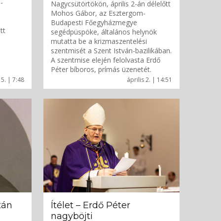
-
Nagycsütörtökön, április 2-án délelőtt
Mohos Gábor, az Esztergom-
Budapesti Főegyházmegye
tt
segédpüspöke, általános helynök
mutatta be a krizmaszentelési
szentmisét a Szent István-bazilikában.
A szentmise elején felolvasta Erdő
Péter bíboros, prímás üzenetét.
 5. | 7:48
április 2. | 14:51
tán
Ítélet – Erdő Péter
nagyböjti