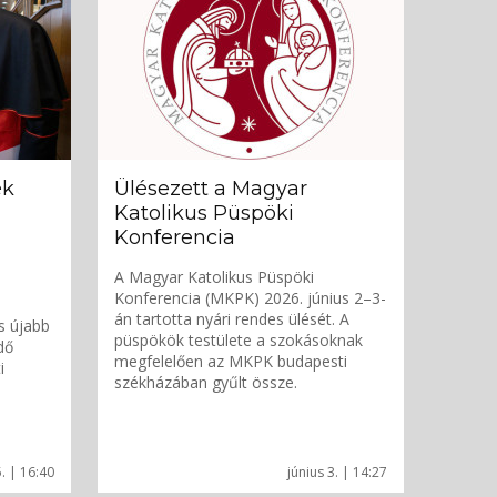
ék
Ülésezett a Magyar
Katolikus Püspöki
Konferencia
A Magyar Katolikus Püspöki
Konferencia (MKPK) 2026. június 2–3-
án tartotta nyári rendes ülését. A
s újabb
püspökök testülete a szokásoknak
dő
megfelelően az MKPK budapesti
i
székházában gyűlt össze.
5. | 16:40
június 3. | 14:27