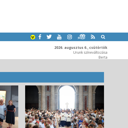
2026. augusztus 6., csütörtök
Urunk színeváltozása
Berta