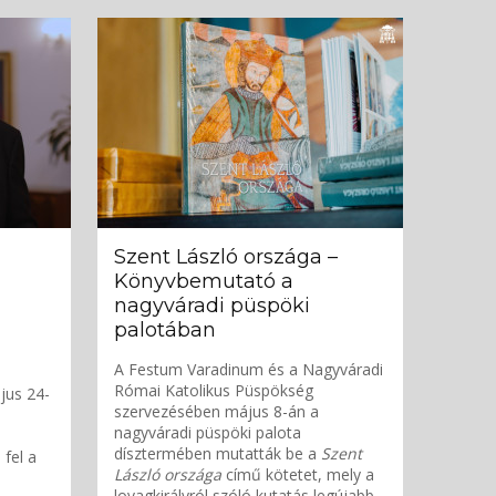
Szent László országa –
Könyvbemutató a
nagyváradi püspöki
palotában
A Festum Varadinum és a Nagyváradi
Római Katolikus Püspökség
jus 24-
szervezésében május 8-án a
nagyváradi püspöki palota
dísztermében mutatták be a
Szent
 fel a
László országa
című kötetet, mely a
lovagkirályról szóló kutatás legújabb