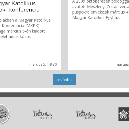
A 2009 októberében boldoggá
yar Katolikus
avatott Meszlényi Zoltán vért
öki Konferencia
püspökre emlékezik március 4
Magyar Katolikus Egyház.
biakban a Magyar Katolikus
i Konferencia (MKPK)
ága március 5-én kiadott
velét adjuk közre.
március 5. | 9:30
március 
tovább »