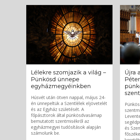
Lélekre szomjazik a világ –
Újra 
Pünkösd ünnepe
Péter
egyházmegyéinkben
pünk
szen
Húsvét után ötven nappal, május 24-
én ünnepeltük a Szentlélek eljövetelét
Pünkös
és az Egyház születését. A
szentm
főpásztorok által pünkösdvasárnap
Levent
bemutatott szentmisékről az
segédp
egyházmegyei tudósítások alapján
és Szen
számolunk be.
főszék
keretéb