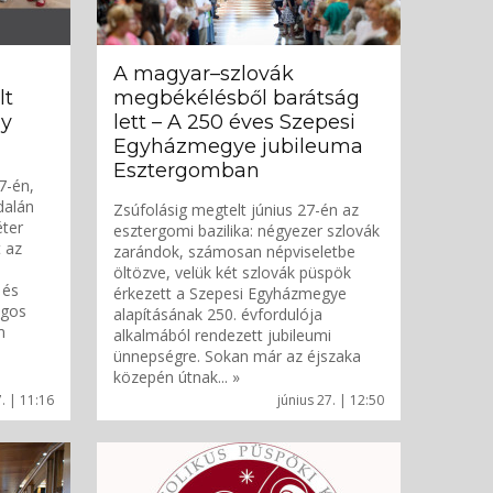
A magyar–szlovák
lt
megbékélésből barátság
ny
lett – A 250 éves Szepesi
Egyházmegye jubileuma
Esztergomban
7-én,
dalán
Zsúfolásig megtelt június 27-én az
éter
esztergomi bazilika: négyezer szlovák
t az
zarándok, számosan népviseletbe
öltözve, velük két szlovák püspök
 és
érkezett a Szepesi Egyházmegye
ágos
alapításának 250. évfordulója
m
alkalmából rendezett jubileumi
ünnepségre. Sokan már az éjszaka
közepén útnak... »
7. | 11:16
június 27. | 12:50