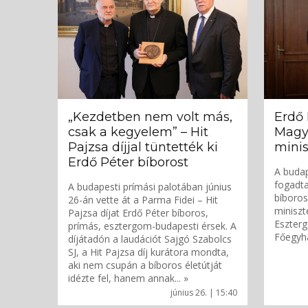
„Kezdetben nem volt más,
Erdő 
csak a kegyelem” – Hit
Magy
Pajzsa díjjal tüntették ki
minis
Erdő Péter bíborost
A budap
fogadta
A budapesti prímási palotában június
bíboros
26-án vette át a Parma Fidei – Hit
miniszt
Pajzsa díjat Erdő Péter bíboros,
Eszter
prímás, esztergom-budapesti érsek. A
Főegyh
díjátadón a laudációt Sajgó Szabolcs
SJ, a Hit Pajzsa díj kurátora mondta,
aki nem csupán a bíboros életútját
idézte fel, hanem annak... »
június 26. | 15:40