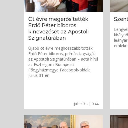
Öt évre megerősítették
Szent
Erdő Péter bíboros
Lengyel
kinevezését az Apostoli
királyn
Szignatúrában
leányár
emlékna
Újabb öt évre meghosszabbították
Erdő Péter bíboros, prímás tagságát
az Apostoli Szignatúrában – adta hírül
az Esztergom-Budapesti
Főegyházmegye Facebook-oldala
július 31-én.
július 31. | 9:44