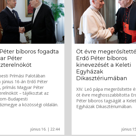
Péter bíboros fogadta
Öt évre megerősített
ar Péter
Erdő Péter bíboros
zterelnököt
kinevezését a Keleti
Egyházak
esti Prímási Palotában
Dikasztériumában
 június 16-án Erdő Péter
, prímás Magyar Péter
XIV. Leó pápa megerősítette é
erelnököt – tájékoztat az
öt évre meghosszabbította Er
gom-Budapesti
Péter bíboros tagságát a Kelet
ázmegye a közösségi oldalán.
Egyházak Dikasztériumában.
június 16. | 22:44
június 1