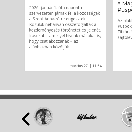
a Mag
2026. január 1. óta naponta
Püsp
szervezetten járnak fel a közösségek
a Szent Anna-rétre engesztelni.
Az aláb
Közülük néhányan összefoglalták a
Püspök
kezdeményezés történetét és jelenét.
Titkárs
Írásukat – amellyel hívnak másokat is,
sajtóle
hogy csatlakozzanak – az
alábbiakban közöljük.
március 27. | 11:54