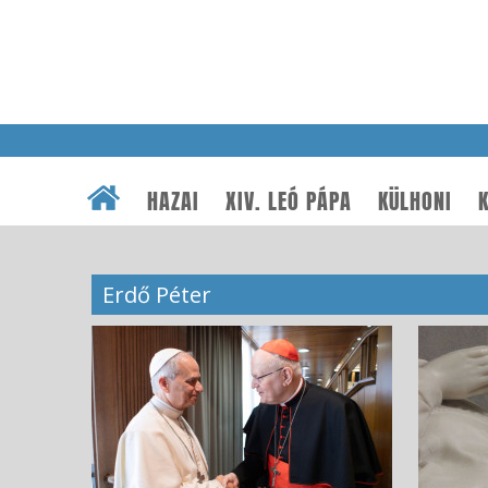
HAZAI
XIV. LEÓ PÁPA
KÜLHONI
K
Erdő Péter