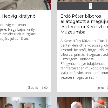
 Hedvig királynő
Erdő Péter bíboros
ellátogatott a megúju
ország és Litvánia
esztergomi Kereszté
őjére, Nagy Lajos király
Múzeumba
a emlékezünk liturgikus
pján, július 18-án.
A Keresztény Múzeum július 1
péntek délelőtt a közösségi ol
számolt be arról, hogy Erdő P
bíboros, prímás látogatást tet
Esztergom-Budapesti
Főegyházmegye tulajdonában
fenntartásában működő orsz
gyűjteménybe, ahol a múzeu
vezetése fogadta és... »
július 18. | 6:00
július 1