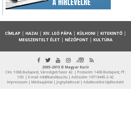
|
|
|
|
|
CÍMLAP
HAZAI
XIV. LEÓ PÁPA
KÜLHONI
KITEKINTŐ
|
|
MEGSZENTELT ÉLET
NÉZŐPONT
KULTÚRA
2005-2015 © Magyar Kurír
Cím: 1068 Budapest, Városligeti fasor 42. | Postacím: 1406 Budapest, Pf.:
100. | E-mail:
mk@katolikus.hu
| Adószám: 19719445-2-42
Impresszum
|
Médiaajánlat
|
Jognyilatkozat
|
Adatkezelési tájékoztató