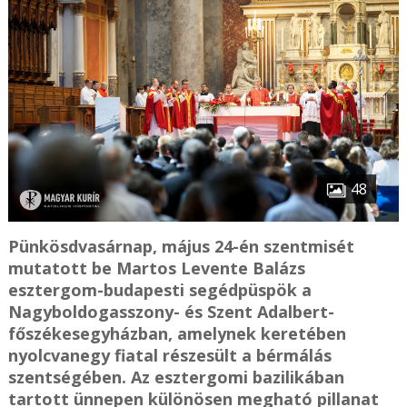
48
Pünkösdvasárnap, május 24-én szentmisét
mutatott be Martos Levente Balázs
esztergom-budapesti segédpüspök a
Nagyboldogasszony- és Szent Adalbert-
főszékesegyházban, amelynek keretében
nyolcvanegy fiatal részesült a bérmálás
szentségében. Az esztergomi bazilikában
tartott ünnepen különösen megható pillanat