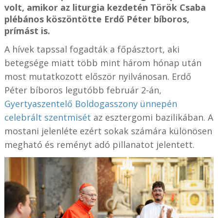
volt, amikor az liturgia kezdetén Török Csaba
plébános köszöntötte Erdő Péter bíboros,
prímást is.
A hívek tapssal fogadták a főpásztort, aki
betegsége miatt több mint három hónap után
most mutatkozott először nyilvánosan. Erdő
Péter bíboros legutóbb február 2-án,
Gyertyaszentelő Boldogasszony ünnepén
celebrált szentmisét
az esztergomi bazilikában. A
mostani jelenléte ezért sokak számára különösen
megható és reményt adó pillanatot jelentett.