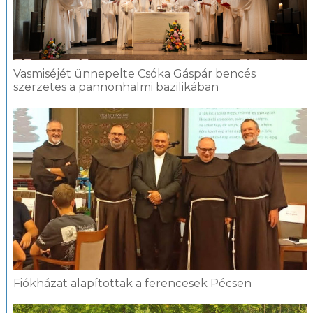
Vasmiséjét ünnepelte Csóka Gáspár bencés
szerzetes a pannonhalmi bazilikában
Fiókházat alapítottak a ferencesek Pécsen