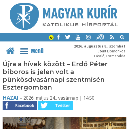
2026. augusztus 8., szombat
Menü
Szent Domonkos
László, Eszmeralda
Újra a hívek között – Erdő Péter
bíboros is jelen volt a
pünkösdvasárnapi szentmisén
Esztergomban
HAZAI
– 2026. május 24., vasárnap | 14:50