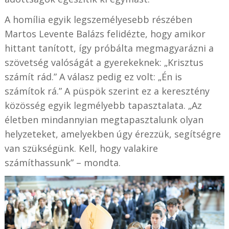
A homília egyik legszemélyesebb részében
Martos Levente Balázs felidézte, hogy amikor
hittant tanított, így próbálta megmagyarázni a
szövetség valóságát a gyerekeknek: „Krisztus
számít rád.” A válasz pedig ez volt: „Én is
számítok rá.” A püspök szerint ez a keresztény
közösség egyik legmélyebb tapasztalata. „Az
életben mindannyian megtapasztalunk olyan
helyzeteket, amelyekben úgy érezzük, segítségre
van szükségünk. Kell, hogy valakire
számíthassunk” – mondta.