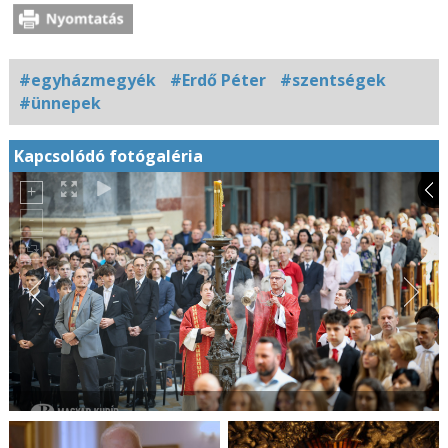
#egyházmegyék
#Erdő Péter
#szentségek
#ünnepek
Kapcsolódó fotógaléria