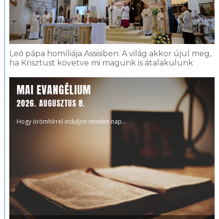
Leó pápa homíliája Assisiben: A világ akkor újul meg,
ha Krisztust követve mi magunk is átalakulunk
MAI EVANGÉLIUM
2026. AUGUSZTUS 8.
Hogy örömhírrel induljon minden nap...