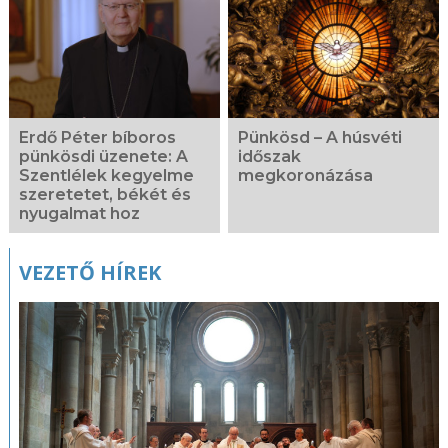
Erdő Péter bíboros
Pünkösd – A húsvéti
pünkösdi üzenete: A
időszak
Szentlélek kegyelme
megkoronázása
szeretetet, békét és
nyugalmat hoz
VEZETŐ HÍREK