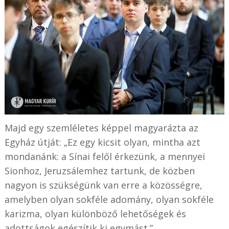
Majd egy szemléletes képpel magyarázta az
Egyház útját: „Ez egy kicsit olyan, mintha azt
mondanánk: a Sínai felől érkezünk, a mennyei
Sionhoz, Jeruzsálemhez tartunk, de közben
nagyon is szükségünk van erre a közösségre,
amelyben olyan sokféle adomány, olyan sokféle
karizma, olyan különböző lehetőségek és
adottságok egészítik ki egymást.”