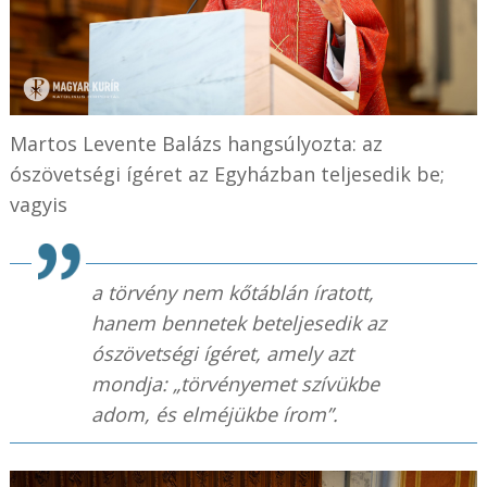
Martos Levente Balázs hangsúlyozta: az
ószövetségi ígéret az Egyházban teljesedik be;
vagyis
a törvény nem kőtáblán íratott,
hanem bennetek beteljesedik az
ószövetségi ígéret, amely azt
mondja: „törvényemet szívükbe
adom, és elméjükbe írom”.