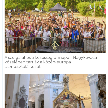
A szolgálat és a közösség ünnepe – Nagykovácsi
közelében tartják a közép-európai
cserkésztalálkozót