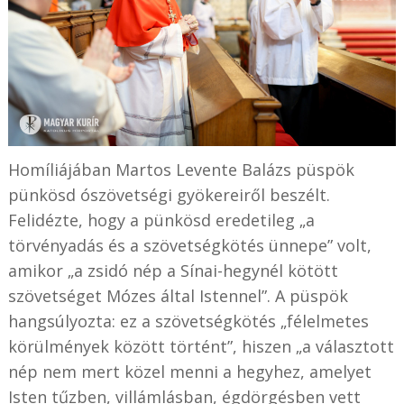
Homíliájában Martos Levente Balázs püspök
pünkösd ószövetségi gyökereiről beszélt.
Felidézte, hogy a pünkösd eredetileg „a
törvényadás és a szövetségkötés ünnepe” volt,
amikor „a zsidó nép a Sínai-hegynél kötött
szövetséget Mózes által Istennel”. A püspök
hangsúlyozta: ez a szövetségkötés „félelmetes
körülmények között történt”, hiszen „a választott
nép nem mert közel menni a hegyhez, amelyet
Isten tűzben, villámlásban, égdörgésben vett