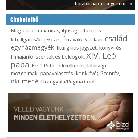
Korábbi napi evangéliumok »
Címkefelhő
Magnifica humanitas
,
ifjúság
,
általános
család
kihallgatás/katekézis
,
Útravaló
,
Vatikán
,
,
egyházmegyék
,
liturgikus jegyzet
,
könyv- és
XIV. Leó
filmajánló
,
szentek és boldogok
,
pápa
,
Erdő Péter
,
elmélkedés
,
lelkiségi
mozgalmak
,
pápaválasztás (konklávé)
,
Szentév
,
ökumené
,
Úrangyala/Regina Coeli