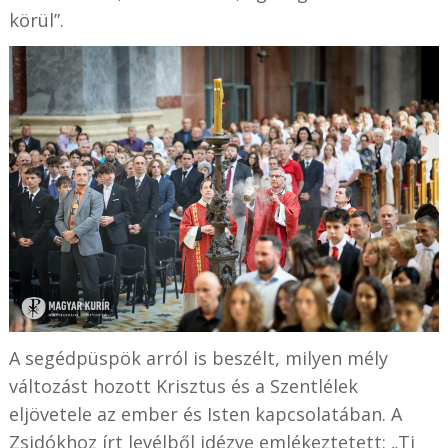
körül”.
A segédpüspök arról is beszélt, milyen mély
változást hozott Krisztus és a Szentlélek
eljövetele az ember és Isten kapcsolatában. A
Zsidókhoz írt levélből idézve emlékeztetett: „Ti