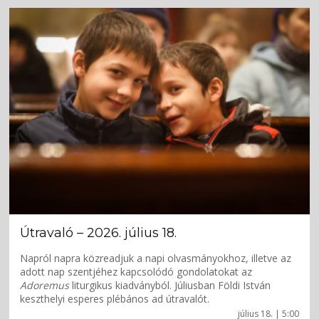
Útravaló – 2026. július 18.
Napról napra közreadjuk a napi olvasmányokhoz, illetve az
adott nap szentjéhez kapcsolódó gondolatokat az
Adoremus
liturgikus kiadványból. Júliusban Földi István
keszthelyi esperes plébános ad útravalót.
július 18. | 5:00