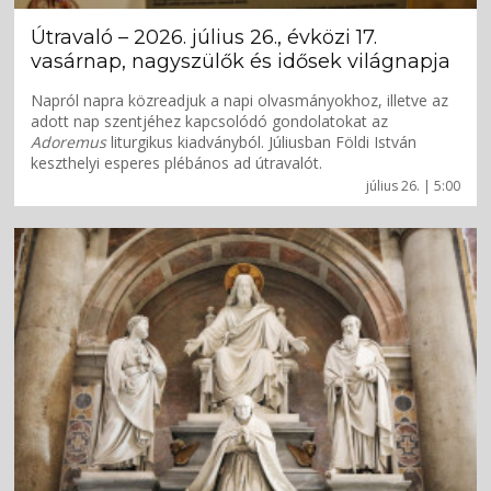
Útravaló – 2026. július 26., évközi 17.
vasárnap, nagyszülők és idősek világnapja
Napról napra közreadjuk a napi olvasmányokhoz, illetve az
adott nap szentjéhez kapcsolódó gondolatokat az
Adoremus
liturgikus kiadványból. Júliusban Földi István
keszthelyi esperes plébános ad útravalót.
július 26. | 5:00