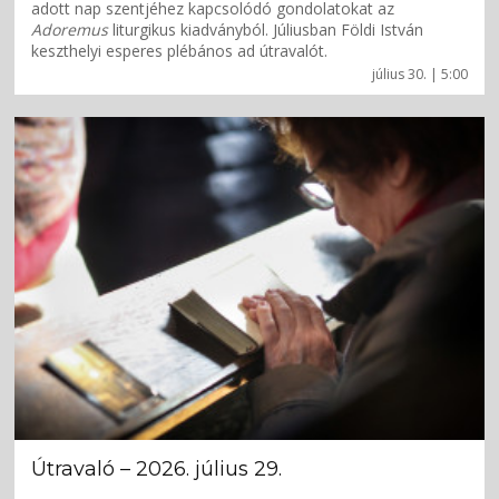
adott nap szentjéhez kapcsolódó gondolatokat az
Adoremus
liturgikus kiadványból. Júliusban Földi István
keszthelyi esperes plébános ad útravalót.
július 30. | 5:00
Útravaló – 2026. július 29.