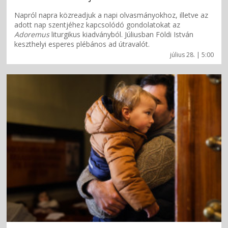
Napról napra közreadjuk a napi olvasmányokhoz, illetve az
adott nap szentjéhez kapcsolódó gondolatokat az
Adoremus
liturgikus kiadványból. Júliusban Földi István
keszthelyi esperes plébános ad útravalót.
július 28. | 5:00