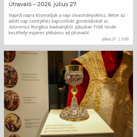
Útravaló – 2026. július 27.
Napról napra közreadjuk a napi olvasmányokhoz, illetve az
adott nap szentjéhez kapcsolódó gondolatokat az
Adoremus
liturgikus kiadványból. Júliusban Földi István
keszthelyi esperes plébános ad útravalót.
július 27. | 5:00