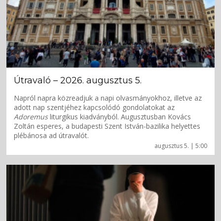
Útravaló – 2026. augusztus 5.
Napról napra közreadjuk a napi olvasmányokhoz, illetve az
adott nap szentjéhez kapcsolódó gondolatokat az
Adoremus
liturgikus kiadványból. Augusztusban Kovács
Zoltán esperes, a budapesti Szent István-bazilika helyettes
plébánosa ad útravalót.
augusztus 5. | 5:00