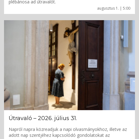
plébánosa ad útravalót.
augusztus 1. | 5:00
Útravaló – 2026. július 31.
Napról napra közreadjuk a napi olvasmányokhoz, illetve az
adott nap szentjéhez kapcsolódó gondolatokat az