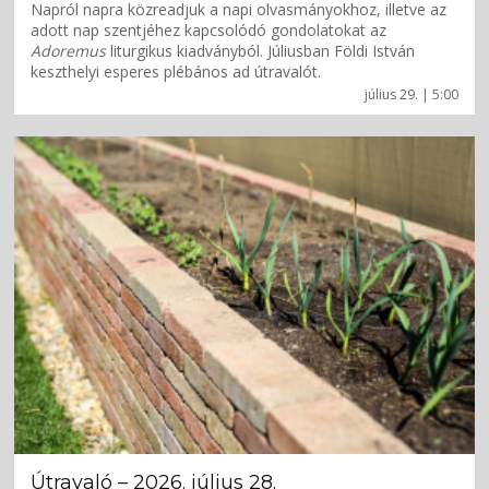
Napról napra közreadjuk a napi olvasmányokhoz, illetve az
adott nap szentjéhez kapcsolódó gondolatokat az
Adoremus
liturgikus kiadványból. Júliusban Földi István
keszthelyi esperes plébános ad útravalót.
július 29. | 5:00
Útravaló – 2026. július 28.