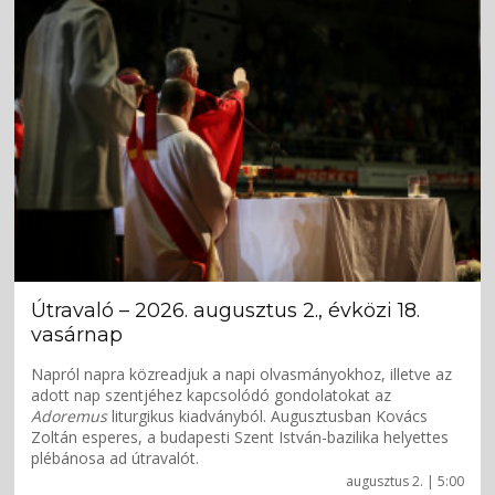
Útravaló – 2026. augusztus 2., évközi 18.
vasárnap
Napról napra közreadjuk a napi olvasmányokhoz, illetve az
adott nap szentjéhez kapcsolódó gondolatokat az
Adoremus
liturgikus kiadványból. Augusztusban Kovács
Zoltán esperes, a budapesti Szent István-bazilika helyettes
plébánosa ad útravalót.
augusztus 2. | 5:00