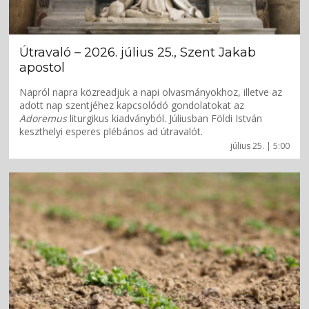
Útravaló – 2026. július 25., Szent Jakab
apostol
Napról napra közreadjuk a napi olvasmányokhoz, illetve az
adott nap szentjéhez kapcsolódó gondolatokat az
Adoremus
liturgikus kiadványból. Júliusban Földi István
keszthelyi esperes plébános ad útravalót.
július 25. | 5:00