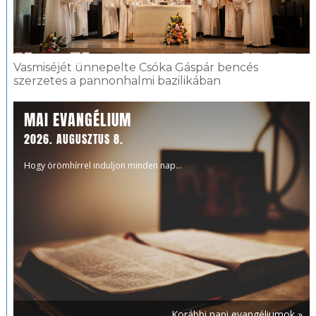
Vasmiséjét ünnepelte Csóka Gáspár bencés
szerzetes a pannonhalmi bazilikában
MAI EVANGÉLIUM
2026. AUGUSZTUS 8.
Hogy örömhírrel induljon minden nap...
Korábbi napi evangéliumok »