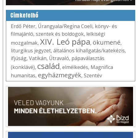
Címkefelhő
Erdő Péter
,
Úrangyala/Regina Coeli
,
könyv- és
filmajánló
,
szentek és boldogok
,
lelkiségi
XIV. Leó pápa
ökumené
mozgalmak
,
,
,
liturgikus jegyzet
,
általános kihallgatás/katekézis
,
ifjúság
,
Vatikán
,
Útravaló
,
pápaválasztás
család
(konklávé)
,
,
elmélkedés
,
Magnifica
egyházmegyék
humanitas
,
,
Szentév