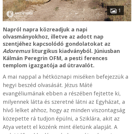
1
Napról napra közreadjuk a napi
olvasmányokhoz, illetve az adott nap
szentjéhez kapcsolódó gondolatokat az
Adoremus
liturgikus kiadványból. Júniusban
Kálmán Peregrin OFM, a pesti ferences
templom igazgatója ad útravalót.
A mai nappal a hétköznapi miséken befejezzük a
hegyi beszéd olvasását. Jézus Máté
evangéliumának ebben a részében fejtette ki,
milyennek látta és szeretné látni az Egyházat, a
hívő lelket ahhoz, hogy az minden viszontagság
közepette rá tudjon épülni, a Sziklára, akit az
Atya vetett el közénk mint életünk alapját. A