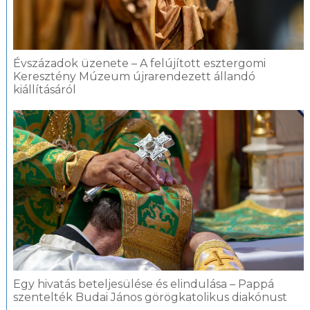
Évszázadok üzenete – A felújított esztergomi
Keresztény Múzeum újrarendezett állandó
kiállításáról
Egy hivatás beteljesülése és elindulása – Pappá
szentelték Budai János görögkatolikus diakónust