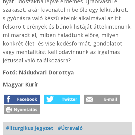
nyári időszakba lépve érdemes újraolvasni e
szakaszt, akár kivonatolni belőle egy lelkitükröt,
s gyónásra való készületeink alkalmával az itt
felsorolt erények és bűnök listáját áttekintenünk:
mi maradt el, miben haladtunk előre, milyen
konkrét élet- és viselkedésformát, gondolatot
vagy mentalitást kell odavinnünk az irgalmas
Jézussal való találkozásra?
Fotó: Nádudvari Dorottya
Magyar Kurír
#liturgikus jegyzet
#Útravaló