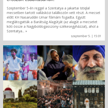
Szeptember 5-én reggel a Szentatya a jakartai Istiqlal
mecsetben tartott vallásközi találkozón vett részt. A mecset
előtt KH Nasaruddin Umar főimám fogadta. Együtt
meglátogatták a Barátság Alagútját (az alagút a mecsetet
köti össze a Nagyboldogasszony-székesegyházzal), ahol a
Szentatya... »
szeptember 5. | 15:01