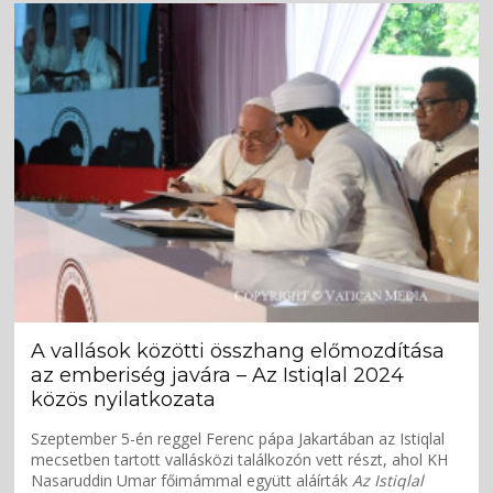
A vallások közötti összhang előmozdítása
az emberiség javára – Az Istiqlal 2024
közös nyilatkozata
Szeptember 5-én reggel Ferenc pápa Jakartában az Istiqlal
mecsetben tartott vallásközi találkozón vett részt, ahol KH
Nasaruddin Umar főimámmal együtt aláírták
Az Istiqlal