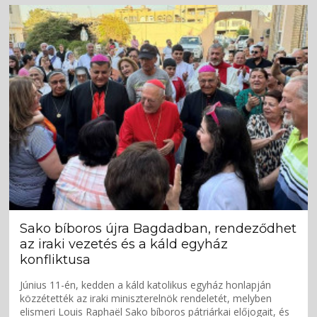
Sako bíboros újra Bagdadban, rendeződhet
az iraki vezetés és a káld egyház
konfliktusa
Június 11-én, kedden a káld katolikus egyház honlapján
közzétették az iraki miniszterelnök rendeletét, melyben
elismeri Louis Raphaël Sako bíboros pátriárkai előjogait, és