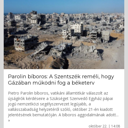
Parolin bíboros: A Szentszék reméli, hogy
Gázában működni fog a béketerv
Pietro Parolin bíboros, vatikáni államtitkár válaszolt az
újságírók kérdéseire a Szükséget Szenvedő Egyház pápai
jogú nemzetközi segélyszervezet legújabb, a
vallásszabadság helyzetéről szóló, október 21-én kiadott
jelentésének bemutatóján. A bíboros aggodalmának adott...
»
október 22. | 14:08