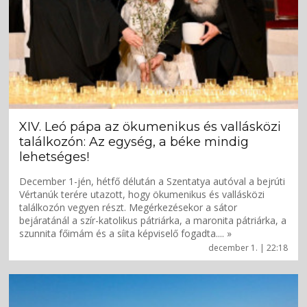
XIV. Leó pápa az ökumenikus és vallásközi
találkozón: Az egység, a béke mindig
lehetséges!
December 1-jén, hétfő délután a Szentatya autóval a bejrúti
Vértanúk terére utazott, hogy ökumenikus és vallásközi
találkozón vegyen részt. Megérkezésekor a sátor
bejáratánál a szír-katolikus pátriárka, a maronita pátriárka, a
szunnita főimám és a síita képviselő fogadta.... »
december 1. | 22:18