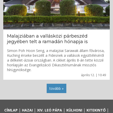
Malajziában a vallásközi párbeszéd
jegyében telt a ramadán hónapja is
Simon Poh Hoon Seng, a malajziai Sarawak állam fővárosa,
Kuching érseke beszélt a Fidesnek a vallások együttéléséről
a délkelet-ázsiai országban. A cikket április 8-án tette közzé
honlapján az Evangelizáció Dikasztériumának missziós
hírügynöksége.
április 12. | 10:49
tovább »
|
|
|
|
|
CÍMLAP
HAZAI
XIV. LEÓ PÁPA
KÜLHONI
KITEKINTŐ