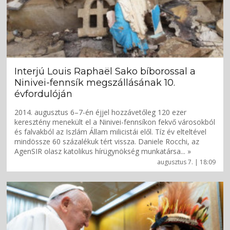
Interjú Louis Raphaël Sako bíborossal a
Ninivei-fennsík megszállásának 10.
évfordulóján
2014. augusztus 6–7-én éjjel hozzávetőleg 120 ezer
keresztény menekült el a Ninivei-fennsíkon fekvő városokból
és falvakból az Iszlám Állam milicistái elől. Tíz év elteltével
mindössze 60 százalékuk tért vissza. Daniele Rocchi, az
AgenSIR olasz katolikus hírügynökség munkatársa... »
augusztus 7. | 18:09