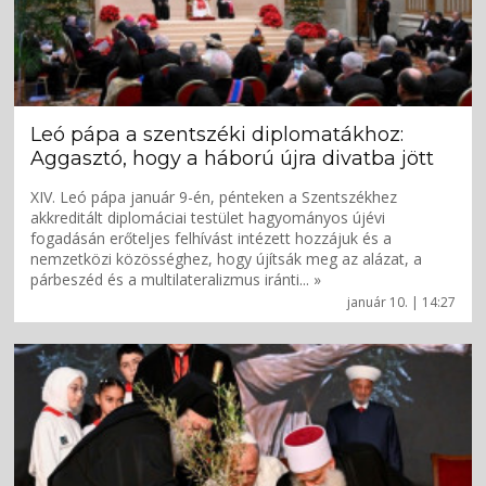
Leó pápa a szentszéki diplomatákhoz:
Aggasztó, hogy a háború újra divatba jött
XIV. Leó pápa január 9-én, pénteken a Szentszékhez
akkreditált diplomáciai testület hagyományos újévi
fogadásán erőteljes felhívást intézett hozzájuk és a
nemzetközi közösséghez, hogy újítsák meg az alázat, a
párbeszéd és a multilateralizmus iránti... »
január 10. | 14:27