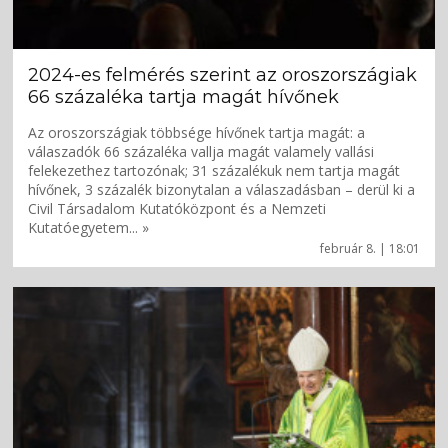
2024-es felmérés szerint az oroszországiak
66 százaléka tartja magát hívőnek
Az oroszországiak többsége hívőnek tartja magát: a
válaszadók 66 százaléka vallja magát valamely vallási
felekezethez tartozónak; 31 százalékuk nem tartja magát
hívőnek, 3 százalék bizonytalan a válaszadásban – derül ki a
Civil Társadalom Kutatóközpont és a Nemzeti
Kutatóegyetem... »
február 8. | 18:01