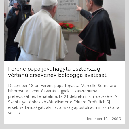
Ferenc pápa jóváhagyta Észtország
vértanú érsekének boldoggá avatását
December 18-án Ferenc pápa fogadta Marcello Semeraro
bíborost, a Szenttéavatási Ügyek Dikasztériuma
prefektusát, és felhatalmazta 21 dekrétum kihirdetésére. A
Szentatya többek között elismerte Eduard Profittlich SJ
érsek vértanúságát, aki Észtország apostoli adminisztrátora
volt... »
december 19. | 20:19