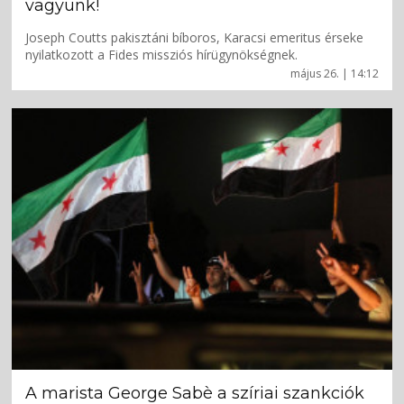
vagyunk!
Joseph Coutts pakisztáni bíboros, Karacsi emeritus érseke
nyilatkozott a Fides missziós hírügynökségnek.
május 26. | 14:12
A marista George Sabè a szíriai szankciók