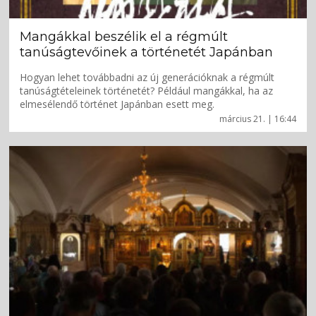
Mangákkal beszélik el a régmúlt
tanúságtevőinek a történetét Japánban
Hogyan lehet továbbadni az új generációknak a régmúlt
tanúságtételeinek történetét? Például mangákkal, ha az
elmesélendő történet Japánban esett meg.
március 21. | 16:44