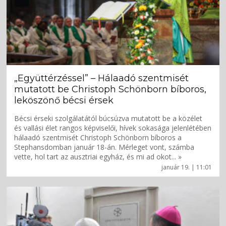
„Együttérzéssel” – Hálaadó szentmisét
mutatott be Christoph Schönborn bíboros,
leköszönő bécsi érsek
Bécsi érseki szolgálatától búcsúzva mutatott be a közélet
és vallási élet rangos képviselői, hívek sokasága jelenlétében
hálaadó szentmisét Christoph Schönborn bíboros a
Stephansdomban január 18-án. Mérleget vont, számba
vette, hol tart az ausztriai egyház, és mi ad okot... »
január 19. | 11:01