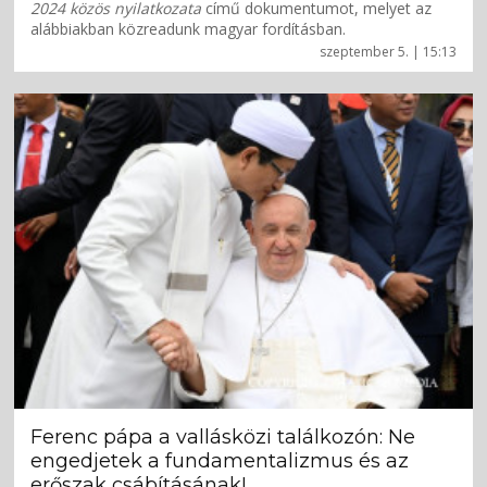
2024 közös nyilatkozata
című dokumentumot, melyet az
alábbiakban közreadunk magyar fordításban.
szeptember 5. | 15:13
Ferenc pápa a vallásközi találkozón: Ne
engedjetek a fundamentalizmus és az
erőszak csábításának!