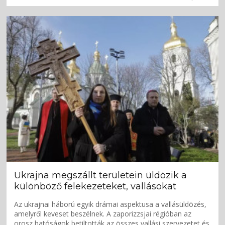
Ukrajna megszállt területein üldözik a
különböző felekezeteket, vallásokat
Az ukrajnai háború egyik drámai aspektusa a vallásüldözés,
amelyről keveset beszélnek. A zaporizzsjai régióban az
orosz hatóságok betiltották az összes vallási szervezetet és