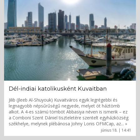
Dél-indiai katolikusként Kuvaitban
Jilib (Jleeb Al-Shuyouk) Kuvaitváros egyik legrégebbi és
legnagyobb népsűrűségű negyede, melyet öt háztömb
alkot. A 4-es számú tömböt Abbasiya néven is ismerik – ez
a Comboni Szent Dániel tiszteletére szentelt egyházközség
székhelye, melynek plébánosa Johny Lonis OFMCap, az... »
június 18. | 14:41