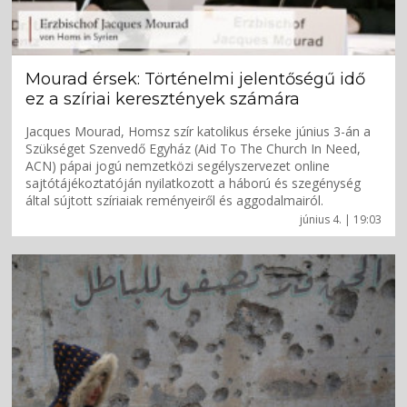
Mourad érsek: Történelmi jelentőségű idő
ez a szíriai keresztények számára
Jacques Mourad, Homsz szír katolikus érseke június 3-án a
Szükséget Szenvedő Egyház (Aid To The Church In Need,
ACN) pápai jogú nemzetközi segélyszervezet online
sajtótájékoztatóján nyilatkozott a háború és szegénység
által sújtott szíriaiak reményeiről és aggodalmairól.
június 4. | 19:03