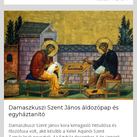
Damaszkuszi Szent János áldozópap és
egyháztanító
Damaszkuszi Szent János kora kimagasló hittudósa és
filozófusa volt, akit később a Kelet Aquinói Szent
Tamásának neveztek. Az Egyház december 4-én ünnepli