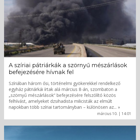
A szíriai pátriárkák a szörnyű mészárlások
befejezésére hívnak fel
Szíriában három ősi, történelmi gyökerekkel rendelkező
egyház pátriárkái írtak alá március 8-án, szombaton a
„szörnyű mészárlások” befejezésére felszólító közös
felhívást, amelyeket dzsihadista milicisták az elmúlt
napokban több szíriai tartományban – különösen az... »
március 10. | 14:01