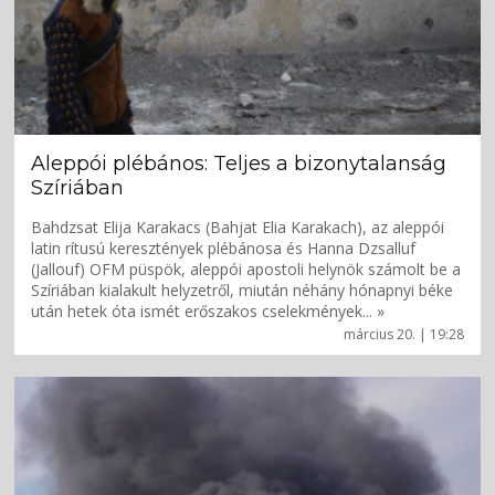
Aleppói plébános: Teljes a bizonytalanság
Szíriában
Bahdzsat Elija Karakacs (Bahjat Elia Karakach), az aleppói
latin rítusú keresztények plébánosa és Hanna Dzsalluf
(Jallouf) OFM püspök, aleppói apostoli helynök számolt be a
Szíriában kialakult helyzetről, miután néhány hónapnyi béke
után hetek óta ismét erőszakos cselekmények... »
március 20. | 19:28