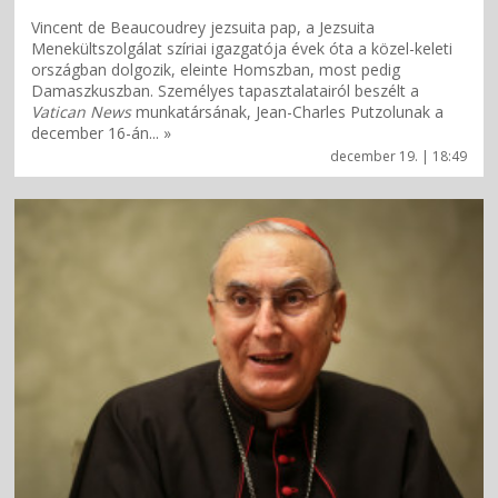
Vincent de Beaucoudrey jezsuita pap, a Jezsuita
Menekültszolgálat szíriai igazgatója évek óta a közel-keleti
országban dolgozik, eleinte Homszban, most pedig
Damaszkuszban. Személyes tapasztalatairól beszélt a
Vatican News
munkatársának, Jean-Charles Putzolunak a
december 16-án... »
december 19. | 18:49