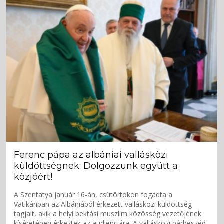
Ferenc pápa az albániai vallásközi
küldöttségnek: Dolgozzunk együtt a
közjóért!
A Szentatya január 16-án, csütörtökön fogadta a
Vatikánban az Albániából érkezett vallásközi küldöttség
tagjait, akik a helyi bektási muszlim közösség vezetőjének
kíséretében érkeztek az audienciára. A vallásközi párbeszéd