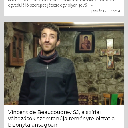
egyedülálló szerepet játszik egy olyan jövő... »
január 17. | 15:14
Vincent de Beaucoudrey SJ, a szíriai
változások szemtanúja reményre biztat a
bizonytalanságban