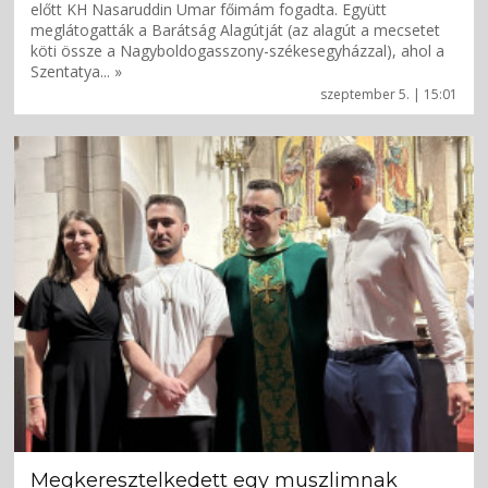
előtt KH Nasaruddin Umar főimám fogadta. Együtt
meglátogatták a Barátság Alagútját (az alagút a mecsetet
köti össze a Nagyboldogasszony-székesegyházzal), ahol a
Szentatya... »
szeptember 5. | 15:01
Megkeresztelkedett egy muszlimnak