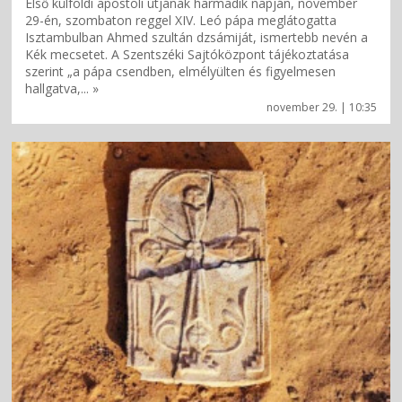
Első külföldi apostoli útjának harmadik napján, november
29-én, szombaton reggel XIV. Leó pápa meglátogatta
Isztambulban Ahmed szultán dzsámiját, ismertebb nevén a
Kék mecsetet. A Szentszéki Sajtóközpont tájékoztatása
szerint „a pápa csendben, elmélyülten és figyelmesen
hallgatva,... »
november 29. | 10:35