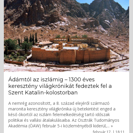
Ádámtól az iszlámig – 1300 éves
keresztény világkrónikát fedeztek fel a
Szent Katalin-kolostorban
A nemrég azonosított, a 8. század elejéről származó
maronita keresztény világkrónika új betekintést enged a
késő ókortól az iszlám felemelkedéséig tartó időszak
politikai és vallási átalakulásaiba. Az Osztrák Tudományos
Akadémia (ÖAW) február 5-i közleményéből kiderül,... »
február 17. | 18:11