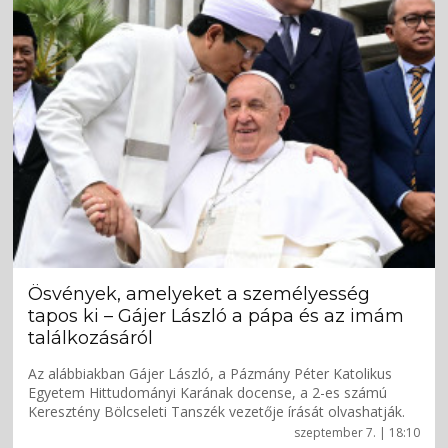
Ösvények, amelyeket a személyesség
tapos ki – Gájer László a pápa és az imám
találkozásáról
Az alábbiakban Gájer László, a Pázmány Péter Katolikus
Egyetem Hittudományi Karának docense, a 2-es számú
Keresztény Bölcseleti Tanszék vezetője írását olvashatják.
szeptember 7. | 18:10