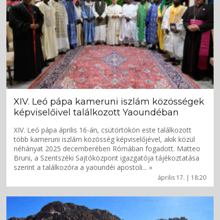
XIV. Leó pápa kameruni iszlám közösségek
képviselőivel találkozott Yaoundéban
XIV. Leó pápa április 16-án, csütörtökön este találkozott
több kameruni iszlám közösség képviselőjével, akik közül
néhányat 2025 decemberében Rómában fogadott. Matteo
Bruni, a Szentszéki Sajtóközpont igazgatója tájékoztatása
szerint a találkozóra a yaoundéi apostoli... »
április 17. | 18:20