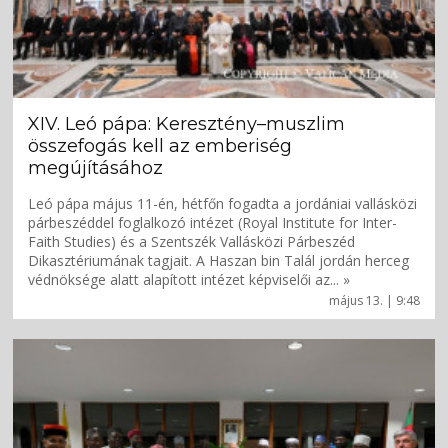
XIV. Leó pápa: Keresztény–muszlim
összefogás kell az emberiség
megújításához
Leó pápa május 11-én, hétfőn fogadta a jordániai vallásközi
párbeszéddel foglalkozó intézet (Royal Institute for Inter-
Faith Studies) és a Szentszék Vallásközi Párbeszéd
Dikasztériumának tagjait. A Haszan bin Talál jordán herceg
védnöksége alatt alapított intézet képviselői az... »
május 13. | 9:48