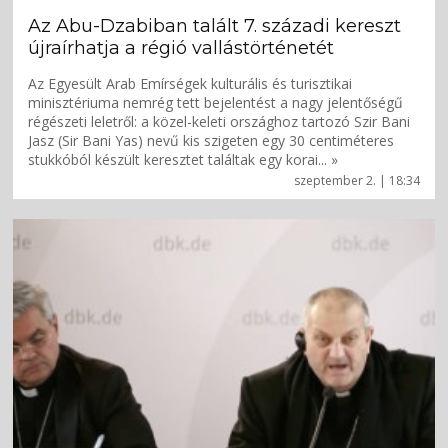
Az Abu-Dzabiban talált 7. századi kereszt
újraírhatja a régió vallástörténetét
Az Egyesült Arab Emírségek kulturális és turisztikai
minisztériuma nemrég tett bejelentést a nagy jelentőségű
régészeti leletről: a közel-keleti országhoz tartozó Szir Bani
Jasz (Sir Bani Yas) nevű kis szigeten egy 30 centiméteres
stukkóból készült keresztet találtak egy korai... »
szeptember 2. | 18:34