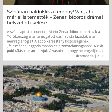
Szíriában haldoklik a remény! Van, ahol
már el is temették – Zenari bíboros drámai
helyzetértékelése
A szíriai apostoli nuncius, Mario Zenari bíboros osztozik a
Törökország által támogatott dzsihadista lázadók által
nemrég elfoglalt Aleppó keresztény közösségének
„félelmében, aggodalmában és bizonytalanságában”. A cikk
publikálásakor arra hívjuk Olvasóinkat, hogy ne engedjük... »
december 5. | 21:31