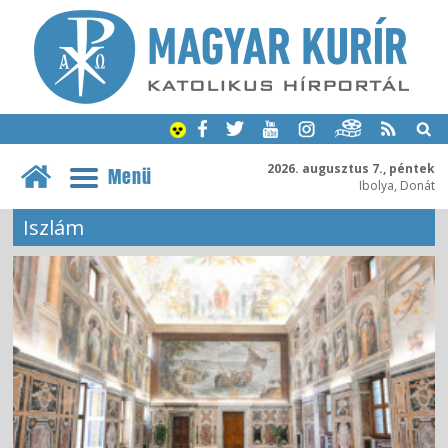
2026. augusztus 7., péntek
Menü
Ibolya, Donát
Iszlám