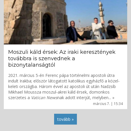
Moszuli káld érsek: Az iraki keresztények
továbbra is szenvednek a
bizonytalanságtól
2021. március 5-én Ferenc pápa történelmi apostoli útra
indult Irakba; először látogatott katolikus egyházfő a közel-
keleti országba. Három évvel az apostoli út után Nadzsíb
Mikhael Moussza moszul-akrei káld érsek, domonkos
szerzetes a
Vatican News
nak adott interjút, melyben... »
március 7. | 15:34
tovább »