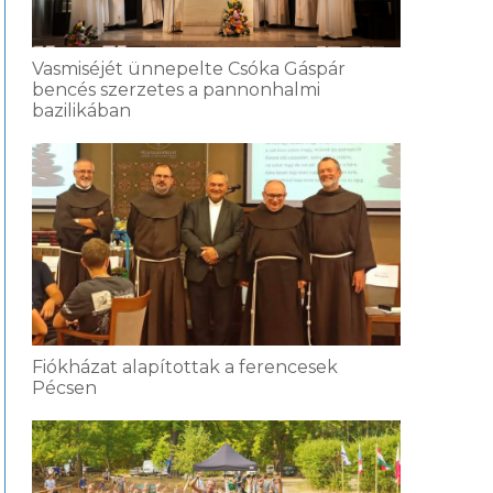
Vasmiséjét ünnepelte Csóka Gáspár
bencés szerzetes a pannonhalmi
bazilikában
Fiókházat alapítottak a ferencesek
Pécsen