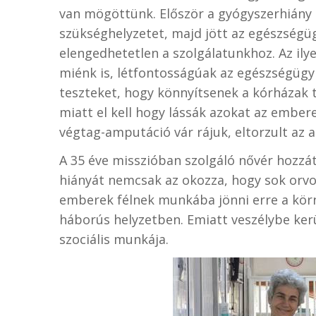
van mögöttünk. Először a gyógyszerhiány 
szükséghelyzetet, majd jött az egészségü
elengedhetetlen a szolgálatunkhoz. Az ilye
miénk is, létfontosságúak az egészségügyb
teszteket, hogy könnyítsenek a kórházak 
miatt el kell hogy lássák azokat az embere
végtag-amputáció vár rájuk, eltorzult az 
A 35 éve misszióban szolgáló nővér hozzát
hiányát nemcsak az okozza, hogy sok orvos
emberek félnek munkába jönni erre a kör
háborús helyzetben. Emiatt veszélybe kerü
szociális munkája.