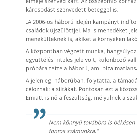
elméje szenved kárt. Az összeomló kórház
károsodást szenvedett beteggel is.
„A 2006-os háború idején kampányt indíto
családok újszülöttjei. Ma is menedéket je
menekülteknek is, akiket a környéken lakó
A központban végzett munka, hangsúlyozt
együttélés hiteles jele volt, különböző va
próbára tette a háború, ami bizalmatlansá
A jelenlegi háborúban, folytatta, a táma
céloznak: a síitákat. Pontosan ezt a közös
Emiatt is nő a feszültség, mélyülnek a sza
Nem könnyű továbbra is békésen e
fontos számunkra.”