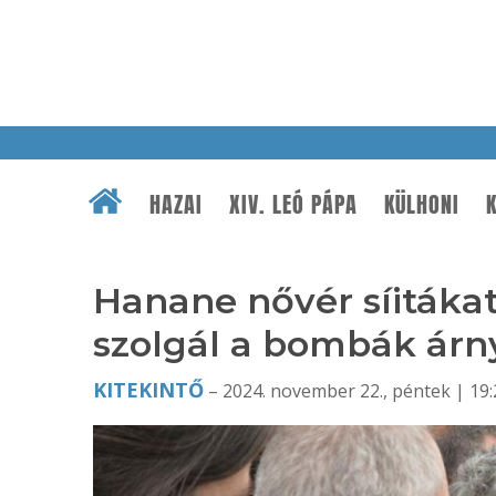
HAZAI
XIV. LEÓ PÁPA
KÜLHONI
K
Hanane nővér síitákat
szolgál a bombák ár
KITEKINTŐ
– 2024. november 22., péntek | 19: