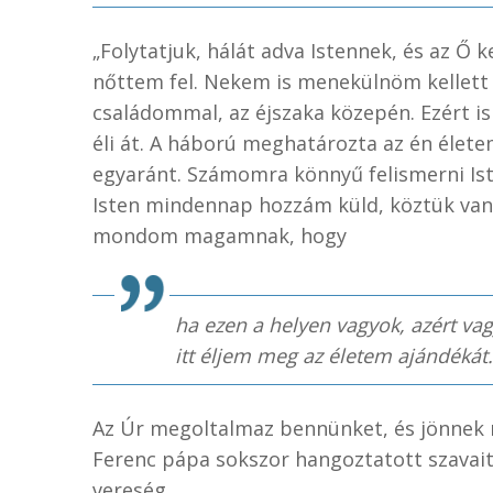
„Folytatjuk, hálát adva Istennek, és az Ő 
nőttem fel. Nekem is menekülnöm kellett 
családommal, az éjszaka közepén. Ezért is
éli át. A háború meghatározta az én élete
egyaránt. Számomra könnyű felismerni Ist
Isten mindennap hozzám küld, köztük vann
mondom magamnak, hogy
ha ezen a helyen vagyok, azért vag
itt éljem meg az életem ajándékát.
Az Úr megoltalmaz bennünket, és jönnek m
Ferenc pápa sokszor hangoztatott szavai
vereség.