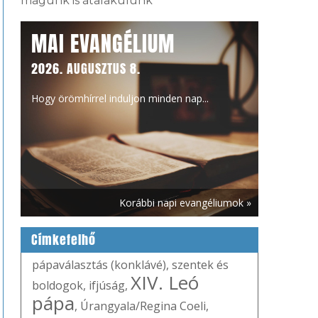
magunk is átalakulunk
MAI EVANGÉLIUM
2026. AUGUSZTUS 8.
Hogy örömhírrel induljon minden nap...
Korábbi napi evangéliumok »
Címkefelhő
pápaválasztás (konklávé)
,
szentek és
XIV. Leó
boldogok
,
ifjúság
,
pápa
,
Úrangyala/Regina Coeli
,