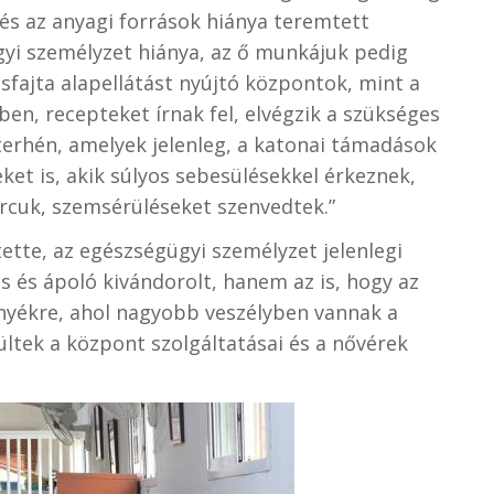
és az anyagi források hiánya teremtett
gyi személyzet hiánya, az ő munkájuk pedig
sfajta alapellátást nyújtó központok, mint a
en, recepteket írnak fel, elvégzik a szükséges
terhén, amelyek jelenleg, a katonai támadások
ket is, akik súlyos sebesülésekkel érkeznek,
arcuk, szemsérüléseket szenvedtek.
”
ette, az egészségügyi személyzet jelenlegi
 és ápoló kivándorolt, hanem az is, hogy az
nyékre, ahol nagyobb veszélyben vannak a
ltek a központ szolgáltatásai és a nővérek