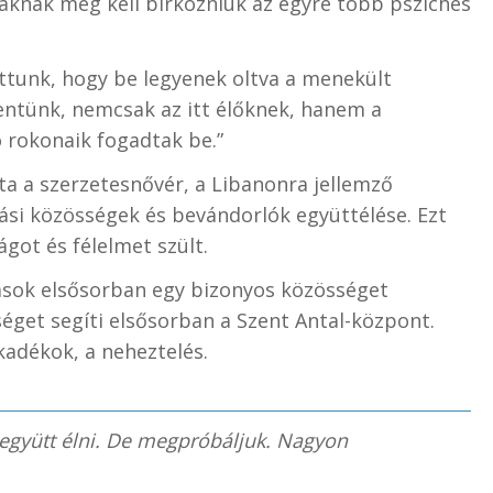
aknak meg kell birkózniuk az egyre több pszichés
ttunk, hogy be legyenek oltva a menekült
lentünk, nemcsak az itt élőknek, hanem a
 rokonaik fogadtak be.”
a a szerzetesnővér, a Libanonra jellemző
llási közösségek és bevándorlók együttélése. Ezt
got és félelmet szült.
dások elsősorban egy bizonyos közösséget
séget segíti elsősorban a Szent Antal-központ.
kadékok, a neheztelés.
gyütt élni. De megpróbáljuk. Nagyon