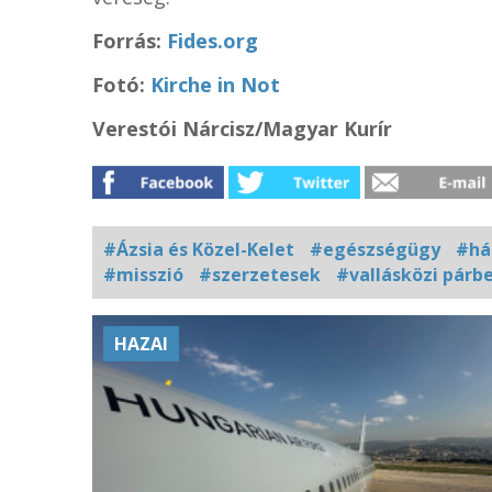
Forrás:
Fides.org
Fotó:
Kirche in Not
Verestói Nárcisz/Magyar Kurír
#Ázsia és Közel-Kelet
#egészségügy
#há
#misszió
#szerzetesek
#vallásközi párb
Kapcsolódó
HAZAI
fotógaléria