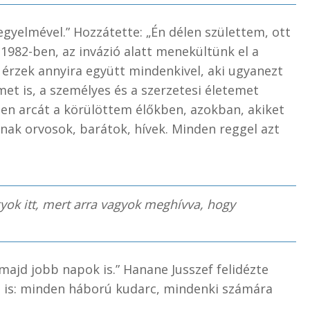
kegyelmével.” Hozzátette: „Én délen születtem, ott
1982-ben, az invázió alatt menekültünk el a
 érzek annyira együtt mindenkivel, aki ugyanezt
met is, a személyes és a szerzetesi életemet
en arcát a körülöttem élőkben, azokban, akiket
ak orvosok, barátok, hívek. Minden reggel azt
yok itt, mert arra vagyok meghívva, hogy
ajd jobb napok is.” Hanane Jusszef felidézte
t is: minden háború kudarc, mindenki számára