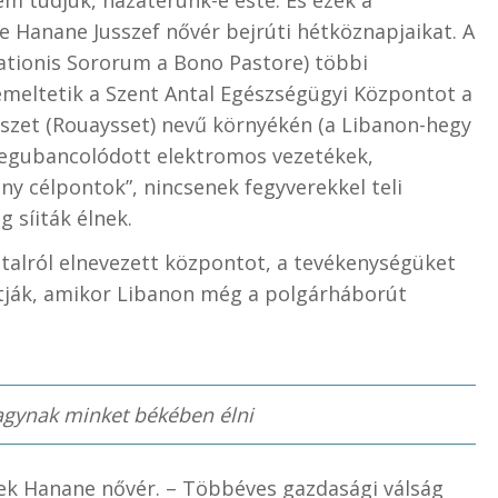
le Hanane Jusszef nővér bejrúti hétköznapjaikat. A
ationis Sororum a Bono Pastore) többi
emeltetik a Szent Antal Egészségügyi Központot a
sszet (Rouaysset) nevű környékén (a Libanon-hegy
egubancolódott elektromos vezetékek,
eny célpontok”, nincsenek fegyverekkel teli
g síiták élnek.
talról elnevezett központot, a tevékenységüket
tják, amikor Libanon még a polgárháborút
agynak minket békében élni
ek Hanane nővér. – Többéves gazdasági válság