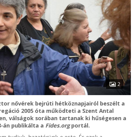
2
tor nővérek bejrúti hétköznapjairól beszélt a
regáció 2005 óta működteti a Szent Antal
en, válságok sorában tartanak ki hűségesen a
8-án publikálta a
Fides.org
portál.
em tudjuk, hazatérünk-e este. És ezek a