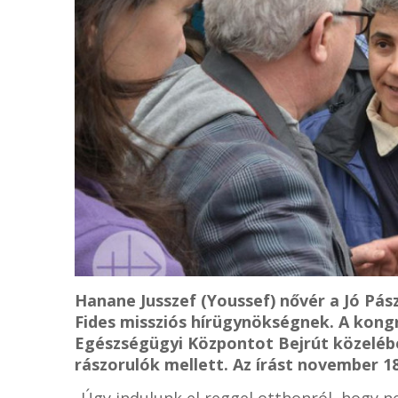
Hanane Jusszef (Youssef) nővér a Jó Pász
Fides missziós hírügynökségnek. A kong
Egészségügyi Központot Bejrút közeléb
rászorulók mellett. Az írást november 1
„Úgy indulunk el reggel otthonról, hogy n