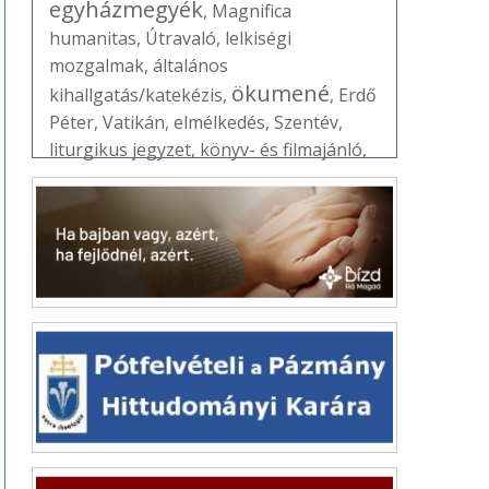
egyházmegyék
,
Magnifica
humanitas
,
Útravaló
,
lelkiségi
mozgalmak
,
általános
ökumené
kihallgatás/katekézis
,
,
Erdő
Péter
,
Vatikán
,
elmélkedés
,
Szentév
,
liturgikus jegyzet
,
könyv- és filmajánló
,
család