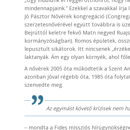
mindennapjaink.” Ezekkel a szavakkal írja 
Jó Pásztor Nővérek kongregáció (Congreg
szerzetesnővérével együtt továbbra is üz
Bejrúttól keletre fekvő Matn negyed Ruaj
kormányzóságban). Romos épületek, össz
lepusztult sikátorok. Itt nincsenek „érzék
laktanyák. Ám egy olyan környék, ahol főle
A nővérek 2005 óta működtetik a Szent An
azonban jóval régebb óta,
1985 óta
folyta
szenvedte meg.
Az egymást követő krízisek nem h
– mondta a Fides missziós hírügynökségn