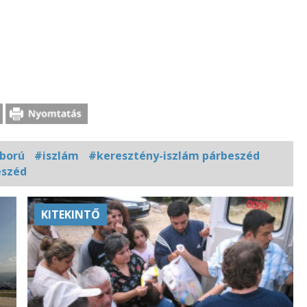
ború
#iszlám
#keresztény-iszlám párbeszéd
eszéd
KITEKINTŐ