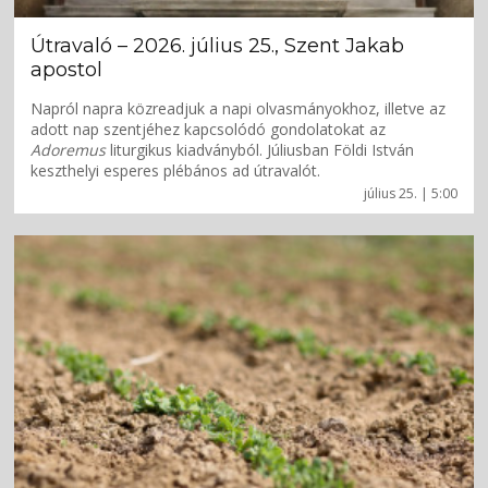
Útravaló – 2026. július 25., Szent Jakab
apostol
Napról napra közreadjuk a napi olvasmányokhoz, illetve az
adott nap szentjéhez kapcsolódó gondolatokat az
Adoremus
liturgikus kiadványból. Júliusban Földi István
keszthelyi esperes plébános ad útravalót.
július 25. | 5:00