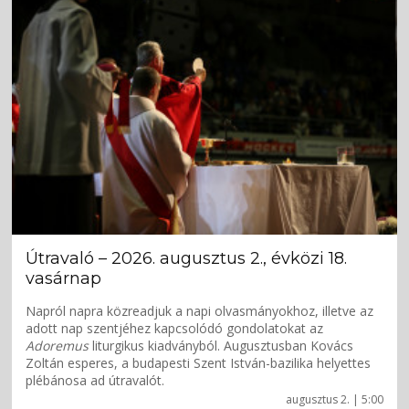
Útravaló – 2026. augusztus 2., évközi 18.
vasárnap
Napról napra közreadjuk a napi olvasmányokhoz, illetve az
adott nap szentjéhez kapcsolódó gondolatokat az
Adoremus
liturgikus kiadványból. Augusztusban Kovács
Zoltán esperes, a budapesti Szent István-bazilika helyettes
plébánosa ad útravalót.
augusztus 2. | 5:00