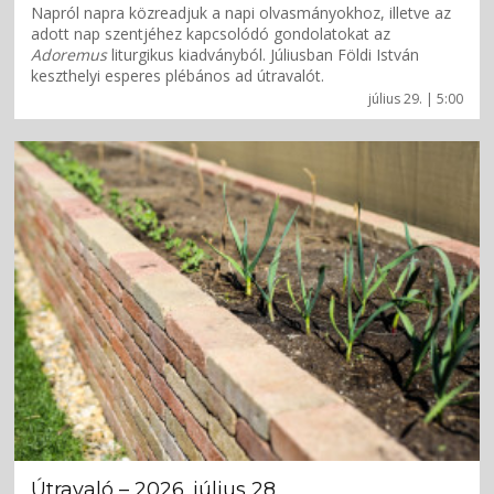
Napról napra közreadjuk a napi olvasmányokhoz, illetve az
adott nap szentjéhez kapcsolódó gondolatokat az
Adoremus
liturgikus kiadványból. Júliusban Földi István
keszthelyi esperes plébános ad útravalót.
július 29. | 5:00
Útravaló – 2026. július 28.