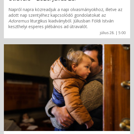
Napról napra közreadjuk a napi olvasmányokhoz, illetve az
adott nap szentjéhez kapcsolódó gondolatokat az
Adoremus
liturgikus kiadványból. Júliusban Földi István
keszthelyi esperes plébános ad útravalót.
július 28. | 5:00