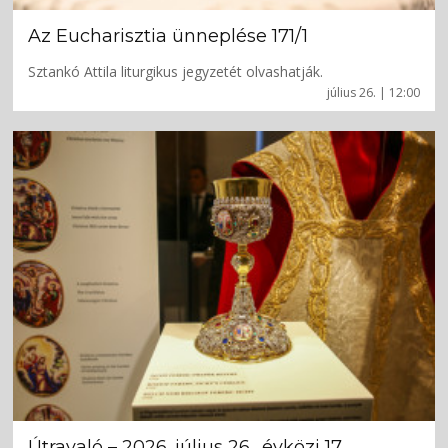
Az Eucharisztia ünneplése 171/1
Sztankó Attila liturgikus jegyzetét olvashatják.
július 26. | 12:00
Útravaló – 2026. július 26., évközi 17.