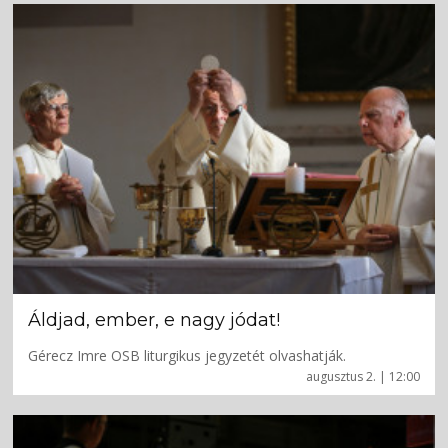
Áldjad, ember, e nagy jódat!
Gérecz Imre OSB liturgikus jegyzetét olvashatják.
augusztus 2. | 12:00