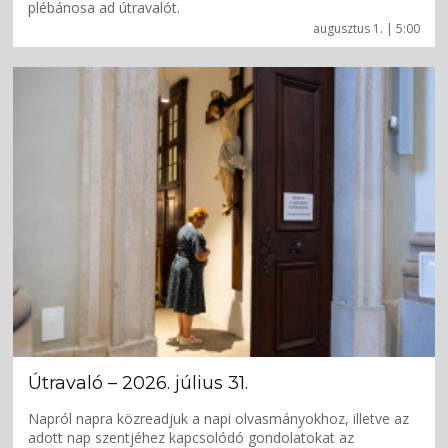
plébánosa ad útravalót.
augusztus 1. | 5:00
Útravaló – 2026. július 31.
Napról napra közreadjuk a napi olvasmányokhoz, illetve az
adott nap szentjéhez kapcsolódó gondolatokat az