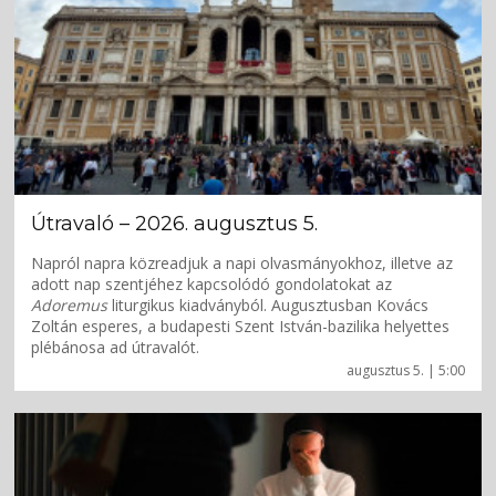
Útravaló – 2026. augusztus 5.
Napról napra közreadjuk a napi olvasmányokhoz, illetve az
adott nap szentjéhez kapcsolódó gondolatokat az
Adoremus
liturgikus kiadványból. Augusztusban Kovács
Zoltán esperes, a budapesti Szent István-bazilika helyettes
plébánosa ad útravalót.
augusztus 5. | 5:00