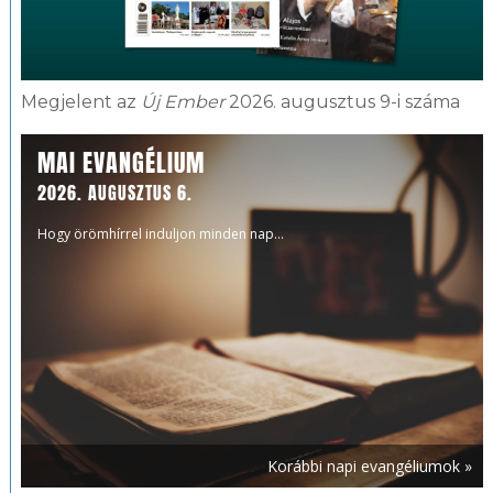
Megjelent az
Új Ember
2026. augusztus 9-i száma
MAI EVANGÉLIUM
2026. AUGUSZTUS 6.
Hogy örömhírrel induljon minden nap...
Korábbi napi evangéliumok »