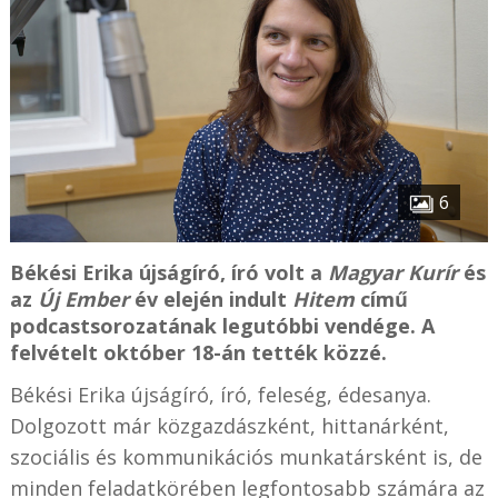
6
Békési Erika újságíró, író volt a
Magyar Kurír
és
az
Új Ember
év elején indult
Hitem
című
podcastsorozatának legutóbbi vendége. A
felvételt október 18-án tették közzé.
Békési Erika újságíró, író, feleség, édesanya.
Dolgozott már közgazdászként, hittanárként,
szociális és kommunikációs munkatársként is, de
minden feladatkörében legfontosabb számára az