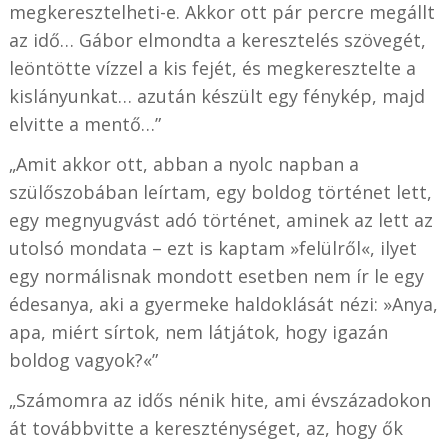
megkeresztelheti-e. Akkor ott pár percre megállt
az idő… Gábor elmondta a keresztelés szövegét,
leöntötte vízzel a kis fejét, és megkeresztelte a
kislányunkat… azután készült egy fénykép, majd
elvitte a mentő…”
„Amit akkor ott, abban a nyolc napban a
szülőszobában leírtam, egy boldog történet lett,
egy megnyugvást adó történet, aminek az lett az
utolsó mondata – ezt is kaptam »felülről«, ilyet
egy normálisnak mondott esetben nem ír le egy
édesanya, aki a gyermeke haldoklását nézi: »Anya,
apa, miért sírtok, nem látjátok, hogy igazán
boldog vagyok?«”
„Számomra az idős nénik hite, ami évszázadokon
át továbbvitte a kereszténységet, az, hogy ők