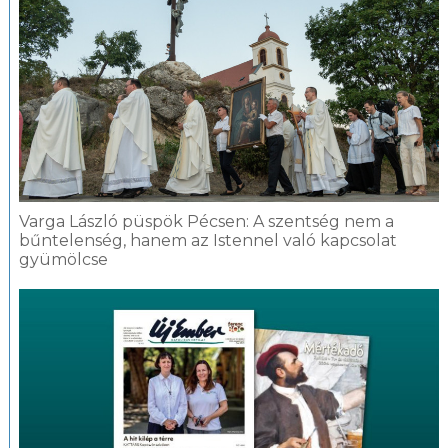
Varga László püspök Pécsen: A szentség nem a
bűntelenség, hanem az Istennel való kapcsolat
gyümölcse