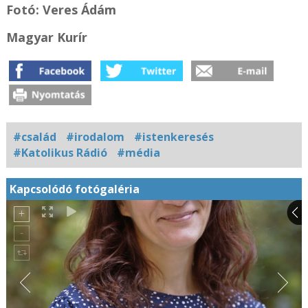
Fotó: Veres Ádám
Magyar Kurír
#család
#irodalom
#istenkeresés
#Katolikus Rádió
#média
Kapcsolódó fotógaléria