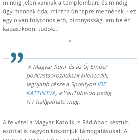
mindig jelen vannak a templomban, és mindig
úgy mennek oda, mintha ünnepre mennének – ez
egy olyan folytonos erő, bizonyosság, amibe én
kapaszkodni tudok…”
*
A Magyar Kurír és az Új Ember
podcastsorozatának kilencedik,
legújabb része a Spotifyon
IDE
KATTINTVA
, a YouTube-on pedig
ITT
hallgatható meg.
A felvétel a Magyar Katolikus Rádióban készült;
ezúttal is nagyon köszönjük támogatásukat. A
sorozat szerkesztője, a vendégek