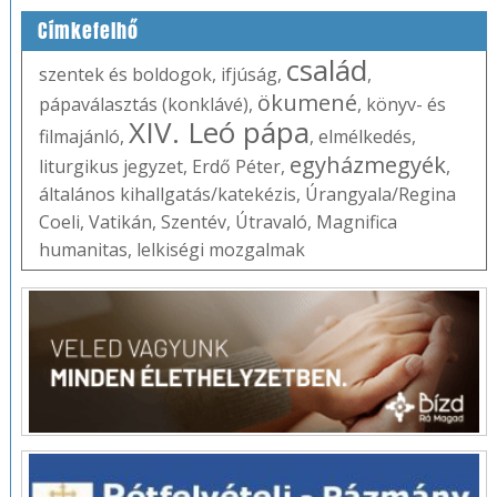
Címkefelhő
család
szentek és boldogok
,
ifjúság
,
,
ökumené
pápaválasztás (konklávé)
,
,
könyv- és
XIV. Leó pápa
filmajánló
,
,
elmélkedés
,
egyházmegyék
liturgikus jegyzet
,
Erdő Péter
,
,
általános kihallgatás/katekézis
,
Úrangyala/Regina
Coeli
,
Vatikán
,
Szentév
,
Útravaló
,
Magnifica
humanitas
,
lelkiségi mozgalmak