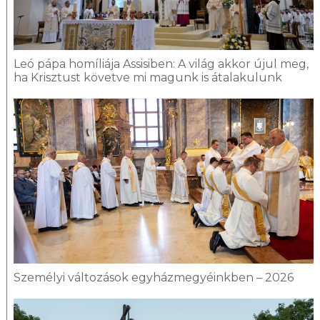
Leó pápa homíliája Assisiben: A világ akkor újul meg,
ha Krisztust követve mi magunk is átalakulunk
Személyi változások egyházmegyéinkben – 2026