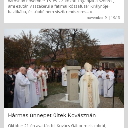
városban november 15. és 27. között fogadják a szobrot,
ami ezután visszakerül a fatimai Rózsafüzér Királynője-
bazilikába, és többé nem viszik rendszeres... »
november 9. | 19:13
Hármas ünnepet ültek Kovásznán
Október 21-én avatták fel Kovács Gábor mellszobrát,