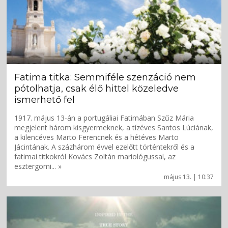
Fatima titka: Semmiféle szenzáció nem
pótolhatja, csak élő hittel közeledve
ismerhető fel
1917. május 13-án a portugáliai Fatimában Szűz Mária
megjelent három kisgyermeknek, a tízéves Santos Lúciának,
a kilencéves Marto Ferencnek és a hétéves Marto
Jácintának. A százhárom évvel ezelőtt történtekről és a
fatimai titkokról Kovács Zoltán mariológussal, az
esztergomi... »
május 13. | 10:37