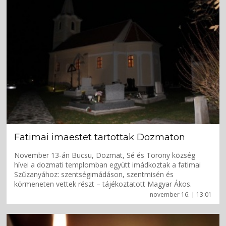
Fatimai imaestet tartottak Dozmaton
November 13-án Bucsu, Dozmat, Sé és Torony község
hívei a dozmati templomban együtt imádkoztak a fatimai
Szűzanyához: szentségimádáson, szentmisén és
körmeneten vettek részt – tájékoztatott Magyar Ákos.
november 16. | 13:01