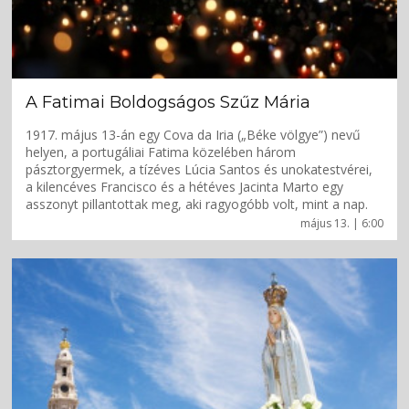
A Fatimai Boldogságos Szűz Mária
1917. május 13-án egy Cova da Iria („Béke völgye”) nevű
helyen, a portugáliai Fatima közelében három
pásztorgyermek, a tízéves Lúcia Santos és unokatestvérei,
a kilencéves Francisco és a hétéves Jacinta Marto egy
asszonyt pillantottak meg, aki ragyogóbb volt, mint a nap.
május 13. | 6:00