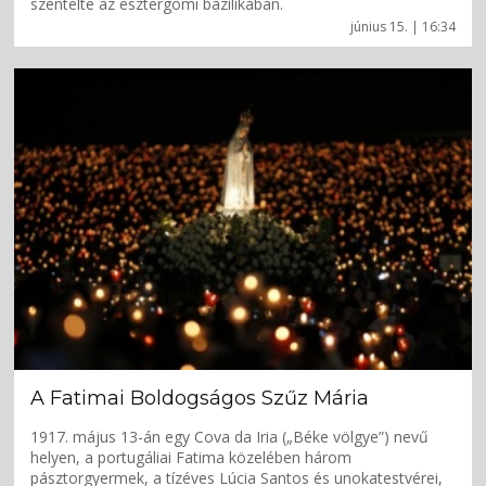
szentelte az esztergomi bazilikában.
június 15. | 16:34
A Fatimai Boldogságos Szűz Mária
1917. május 13-án egy Cova da Iria („Béke völgye”) nevű
helyen, a portugáliai Fatima közelében három
pásztorgyermek, a tízéves Lúcia Santos és unokatestvérei,