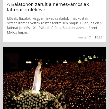
A Balatonon zárult a nemesvámosiak
fatimai emlékéve
Idősek, fiatalok, kisgyermekes családok imádkoztak
rózsafüzért és vettek részt szentmisén május 13-án, az első
fatimai jelenés 101. évfordulóján a Balaton vizén, a Szent
Miklós hajón.
május 17. | 10:35