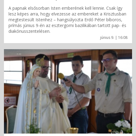
A papnak elsősorban Isten emberének kell lennie. Csak így
lesz képes arra, hogy elvezesse az embereket a Krisztusban
megtestesült Istenhez – hangsúlyozta Erdő Péter bíboros,
prímás június 9-én az esztergomi bazilikában tartott pap- és
diakónusszentelésen.
június 9. | 16:08