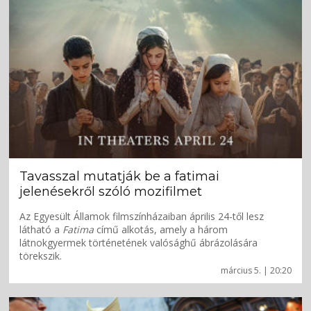
Tavasszal mutatják be a fatimai
jelenésekről szóló mozifilmet
Az Egyesült Államok filmszínházaiban április 24-től lesz
látható a
Fatima
című alkotás, amely a három
látnokgyermek történetének valósághű ábrázolására
törekszik.
március 5. | 20:20