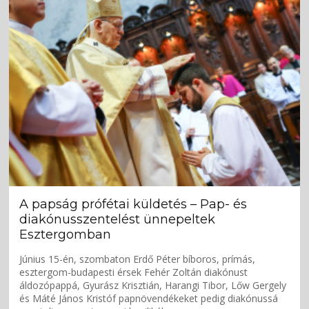
A papság prófétai küldetés – Pap- és
diakónusszentelést ünnepeltek
Esztergomban
Június 15-én, szombaton Erdő Péter bíboros, prímás,
esztergom-budapesti érsek Fehér Zoltán diakónust
áldozópappá, Gyurász Krisztián, Harangi Tibor, Lőw Gergely
és Máté János Kristóf papnövendékeket pedig diakónussá