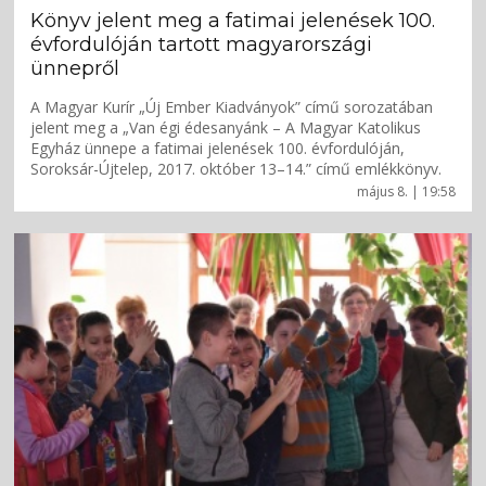
Könyv jelent meg a fatimai jelenések 100.
évfordulóján tartott magyarországi
ünnepről
A Magyar Kurír „Új Ember Kiadványok” című sorozatában
jelent meg a „Van égi édesanyánk – A Magyar Katolikus
Egyház ünnepe a fatimai jelenések 100. évfordulóján,
Soroksár-Újtelep, 2017. október 13–14.” című emlékkönyv.
május 8. | 19:58