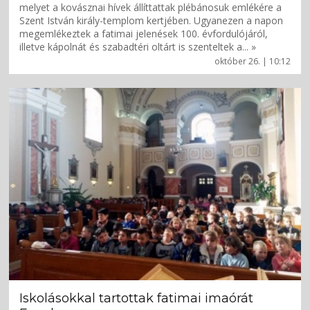
melyet a kovásznai hívek állíttattak plébánosuk emlékére a
Szent István király-templom kertjében. Ugyanezen a napon
megemlékeztek a fatimai jelenések 100. évfordulójáról,
illetve kápolnát és szabadtéri oltárt is szenteltek a... »
október 26. | 10:12
Iskolásokkal tartottak fatimai imaórát