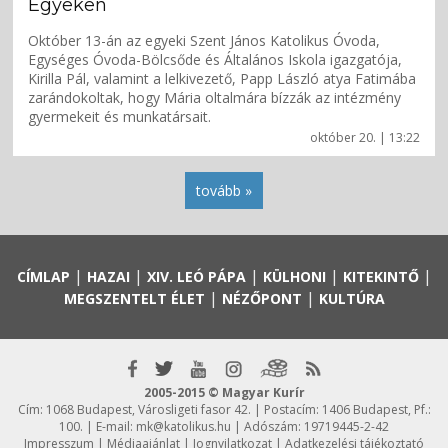
Egyeken
Október 13-án az egyeki Szent János Katolikus Óvoda,
Egységes Óvoda-Bölcsőde és Általános Iskola igazgatója,
Kirilla Pál, valamint a lelkivezető, Papp László atya Fatimába
zarándokoltak, hogy Mária oltalmára bízzák az intézmény
gyermekeit és munkatársait.
október 20. | 13:22
tovább »
|
|
|
|
|
CÍMLAP
HAZAI
XIV. LEÓ PÁPA
KÜLHONI
KITEKINTŐ
|
|
MEGSZENTELT ÉLET
NÉZŐPONT
KULTÚRA
2005-2015 © Magyar Kurír
Cím: 1068 Budapest, Városligeti fasor 42. | Postacím: 1406 Budapest, Pf.:
100. | E-mail:
mk@katolikus.hu
| Adószám: 19719445-2-42
Impresszum
|
Médiaajánlat
|
Jognyilatkozat
|
Adatkezelési tájékoztató