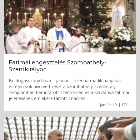
Fatimai engesztelés Szombathely-
Szentkirályon
Boldogasszony hava – január – tizenharmadik napjának
estéjén sok hívő vett részt a szombathely-szentkirályi
templomban bemutatott szentmisén és a Szűzanya fatimai
jelenésének emlékére tartott imaórán.
január 19. | 17:11