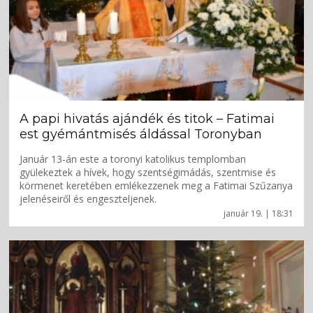
A papi hivatás ajándék és titok – Fatimai
est gyémántmisés áldással Toronyban
Január 13-án este a toronyi katolikus templomban
gyülekeztek a hívek, hogy szentségimádás, szentmise és
körmenet keretében emlékezzenek meg a Fatimai Szűzanya
jelenéseiről és engeszteljenek.
január 19. | 18:31