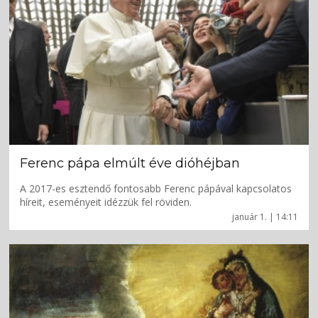
Ferenc pápa elmúlt éve dióhéjban
A 2017-es esztendő fontosabb Ferenc pápával kapcsolatos
híreit, eseményeit idézzük fel röviden.
január 1. | 14:11