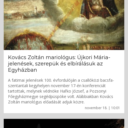
Kovács Zoltán mariológus: Újkori Mária-
jelenések, szerepük és elbírálásuk az
Egyházban
A fatimai jelenések 100. évfordulóján a csallóközi bacsfa-
szentantali kegyhelyen november 17-én konferenciát
tartottak, melynek védnöke Hal’ko József, a Pozsonyi
Főegyházmegye segédpüspöke volt. Alábbiakban Kovács
Zoltán mariológus előadását adjuk közre.
november 18. | 10:01