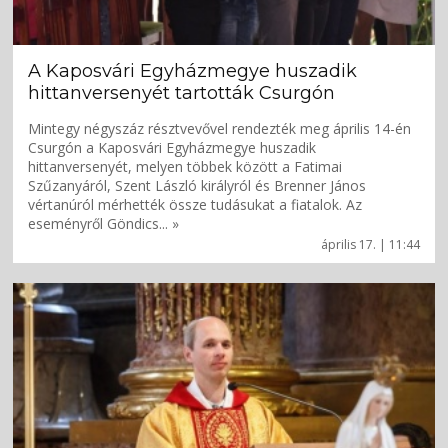
A Kaposvári Egyházmegye huszadik
hittanversenyét tartották Csurgón
Mintegy négyszáz résztvevővel rendezték meg április 14-én
Csurgón a Kaposvári Egyházmegye huszadik
hittanversenyét, melyen többek között a Fatimai
Szűzanyáról, Szent László királyról és Brenner János
vértanúról mérhették össze tudásukat a fiatalok. Az
eseményről Göndics... »
április 17. | 11:44