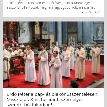
a kilencéves Francisco és a hétéves Jacinta Marto egy
asszonyt pillantottak meg, aki ragyogóbb volt, mint a nap.
május 13. | 9:45
Erdő Péter a pap- és diakónusszentelésen:
Missziójuk Krisztus iránti személyes
szeretetből fakadjon!