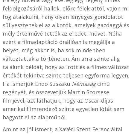
Ha egy novella vagy esetleg egy regény filmes
feldolgozásáról hallok, előre félek attól, vajon mi
fog átalakulni, hány olyan lényeges gondolatot
süllyesztenek el az alkotók, amelyek gazdaggá és
mély értelművé tették az eredeti művet. Néha
azért a filmadaptáció önállóan is megállja a
helyét, még akkor is, ha sok mindenben
változtattak a történeten. Ám arra szinte alig
találunk példát, hogy az írott és a filmes változat
értékét tekintve szinte teljesen egyforma legyen.
Ha ismerjük Endo Suszaku
Némaság
című
regényét, és összevetjük Martin Scorsese
filmjével, azt láthatjuk, hogy az Oscar-díjas
amerikai filmrendező szinte egyetlen iótát sem
hagyott el az alapműből.
Amint az jól ismert, a Xavéri Szent Ferenc által