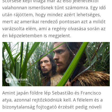
Scorsese képi világa már az első jelenetektől
valahonnan ismerősnek tűnt számomra. Egy idő
után rájöttem, hogy mindez azért lehetséges,
mert az amerikai rendező pontosan azt a miliőt
varázsolta elém, ami a regény olvasása során az
én képzeletemben is megjelent.
Amint japán földre lép Sebastião és Francisco
atya, azonnal rejtőzködniük kell. A félelem és a
bizonytalanság fojtogató érzését pedig növeli