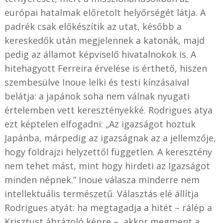
európai hatalmak előretolt helyőrségét látja. A
padrék csak előkészítik az utat, később a
kereskedők után megjelennek a katonák, majd
pedig az államot képviselő hivatalnokok is. A
hitehagyott Ferreira érvelése is érthető, hiszen
szembesülve Inoue lelki és testi kínzásaival
belátja: a japánok soha nem válnak nyugati
értelemben vett keresztényekké. Rodrigues atya
ezt képtelen elfogadni: „Az igazságot hoztuk
Japánba, márpedig az igazságnak az a jellemzője,
hogy földrajzi helyzettől független. A keresztény
nem tehet mást, mint hogy hirdeti az Igazságot
minden népnek.” Inoue válasza minderre nem
intellektuális természetű. Választás elé állítja
Rodrigues atyát: ha megtagadja a hitét – rálép a
Krisztust ábrázoló képre –, akkor megment a