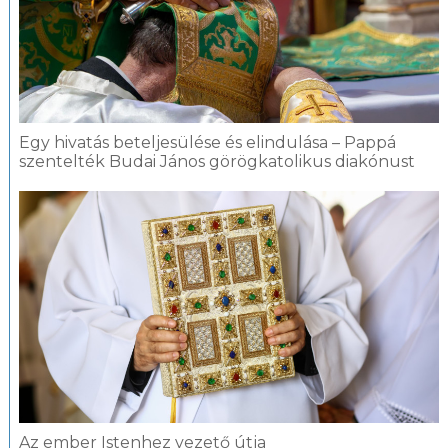
Egy hivatás beteljesülése és elindulása – Pappá
szentelték Budai János görögkatolikus diakónust
Az ember Istenhez vezető útja