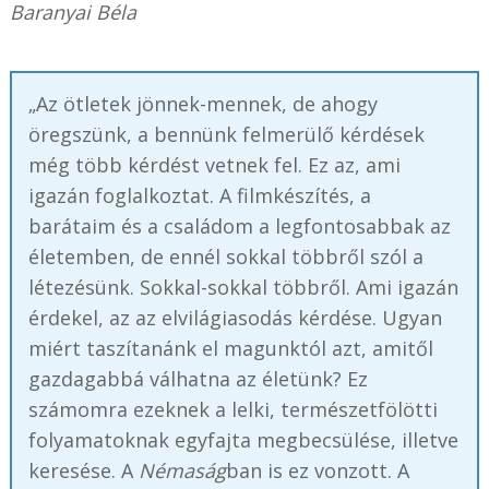
Baranyai Béla
„Az ötletek jönnek-mennek, de ahogy
öregszünk, a bennünk felmerülő kérdések
még több kérdést vetnek fel. Ez az, ami
igazán foglalkoztat. A filmkészítés, a
barátaim és a családom a legfontosabbak az
életemben, de ennél sokkal többről szól a
létezésünk. Sokkal-sokkal többről. Ami igazán
érdekel, az az elvilágiasodás kérdése. Ugyan
miért taszítanánk el magunktól azt, amitől
gazdagabbá válhatna az életünk? Ez
számomra ezeknek a lelki, természetfölötti
folyamatoknak egyfajta megbecsülése, illetve
keresése. A
Némaság
ban is ez vonzott. A