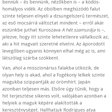
bennük – és bennünk, nézőkben is – a ködös-
homályos vidék. Az öbölben meghúzódó falut
szinte teljesen elnyeli a dzsungelszerű természet,
az eső mocsárrá változtat mindent – erről akár
eszünkbe juthat Kuroszava
A hét szamurája
is –,
jelezve, hogy itt szinte lehetetlenre vállalkozik az,
aki a hit magvait szeretné elvetni. Az áporodott
levegőben ugyanis könnyen elhal még az is, ami
látszólag szárba szökkent.
Van, ahol a misszionárius falakba ütközik, de
olyan hely is akad, ahol a fogékony lelkek szinte
magukba szippantják az örömhírt. Japán
azonban teljesen más. Elsőre úgy tűnik, hogy a
hit terjesztése sikeres volt, valójában azonban a
helyiek a maguk képére alakították a
kereszténységet. Hallhatjuk Rodrigues atya