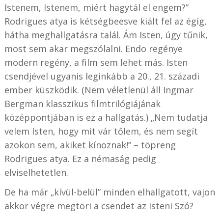
Istenem, Istenem, miért hagytál el engem?”
Rodrigues atya is kétségbeesve kiált fel az égig,
hátha meghallgatásra talál. Ám Isten, úgy tűnik,
most sem akar megszólalni. Endo regénye
modern regény, a film sem lehet más. Isten
csendjével ugyanis leginkább a 20., 21. századi
ember küszködik. (Nem véletlenül áll Ingmar
Bergman klasszikus filmtrilógiájának
középpontjában is ez a hallgatás.) „Nem tudatja
velem Isten, hogy mit vár tőlem, és nem segít
azokon sem, akiket kínoznak!” – töpreng
Rodrigues atya. Ez a némaság pedig
elviselhetetlen.
De ha már „kívül-belül” minden elhallgatott, vajon
akkor végre megtöri a csendet az isteni Szó?