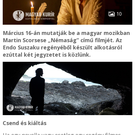
10
Március 16-án mutatják be a magyar mozikban
Martin Scorsese „Némaság” című filmjét. Az
Endo Suszaku regényéből készült alkotásról
ezúttal két jegyzetet is közlünk.
Csend és kiáltás