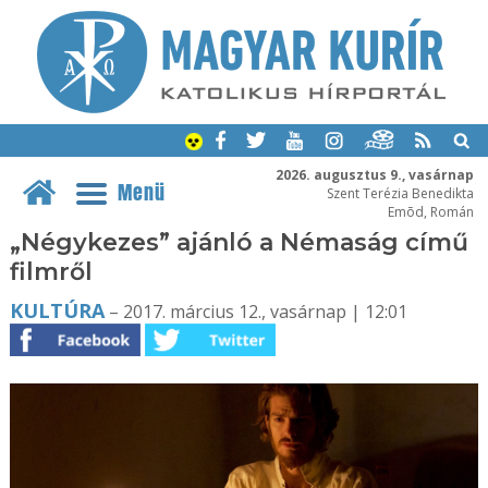
2026. augusztus 9., vasárnap
Menü
Szent Terézia Benedikta
Emõd, Román
„Négykezes” ajánló a Némaság című
filmről
KULTÚRA
– 2017. március 12., vasárnap | 12:01