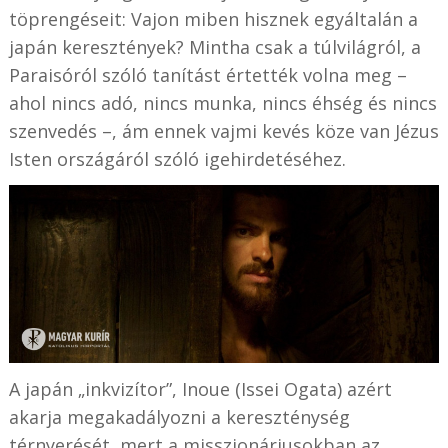
töprengéseit: Vajon miben hisznek egyáltalán a
japán keresztények? Mintha csak a túlvilágról, a
Paraisóról szóló tanítást értették volna meg –
ahol nincs adó, nincs munka, nincs éhség és nincs
szenvedés –, ám ennek vajmi kevés köze van Jézus
Isten országáról szóló igehirdetéséhez.
A japán „inkvizítor”, Inoue (Issei Ogata) azért
akarja megakadályozni a kereszténység
térnyerését, mert a misszionáriusokban az