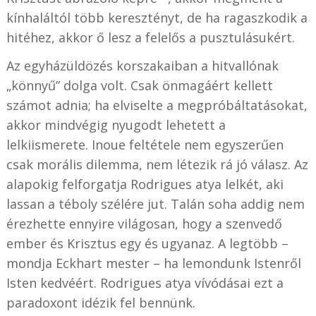
kínhaláltól több keresztényt, de ha ragaszkodik a
hitéhez, akkor ő lesz a felelős a pusztulásukért.
Az egyházüldözés korszakaiban a hitvallónak
„könnyű” dolga volt. Csak önmagáért kellett
számot adnia; ha elviselte a megpróbáltatásokat,
akkor mindvégig nyugodt lehetett a
lelkiismerete. Inoue feltétele nem egyszerűen
csak morális dilemma, nem létezik rá jó válasz. Az
alapokig felforgatja Rodrigues atya lelkét, aki
lassan a téboly szélére jut. Talán soha addig nem
érezhette ennyire világosan, hogy a szenvedő
ember és Krisztus egy és ugyanaz. A legtöbb –
mondja Eckhart mester – ha lemondunk Istenről
Isten kedvéért. Rodrigues atya vívódásai ezt a
paradoxont idézik fel bennünk.