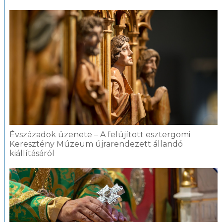
Évszázadok üzenete – A felújított esztergomi
Keresztény Múzeum újrarendezett állandó
kiállításáról