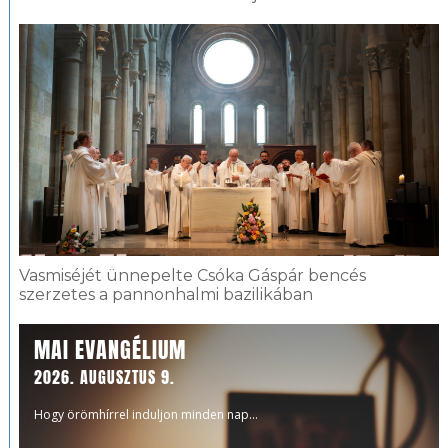
Vasmiséjét ünnepelte Csóka Gáspár bencés
szerzetes a pannonhalmi bazilikában
MAI EVANGÉLIUM
2026. AUGUSZTUS 9.
Hogy örömhírrel induljon minden nap...