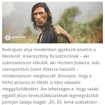
Rodrigues atya mindenben igyekszik követni a
Mesterét. A keresztény Kicsidzsirónak – aki
számtalanszor elbukik; aki részben Júdásra, más
szempontból Szent Péterre hasonlít –
mindannyiszor megbocsát. Bizonyos, hogy a
hithű jezsuita az életét is kész odaadni
meggyőződéséért. Ám lehetséges-e, hogy valaki
egyből Jézus keresztáldozatának legmegrázóbb
pontján találja magát: „Élí, Élí, lemá szabaktáni –