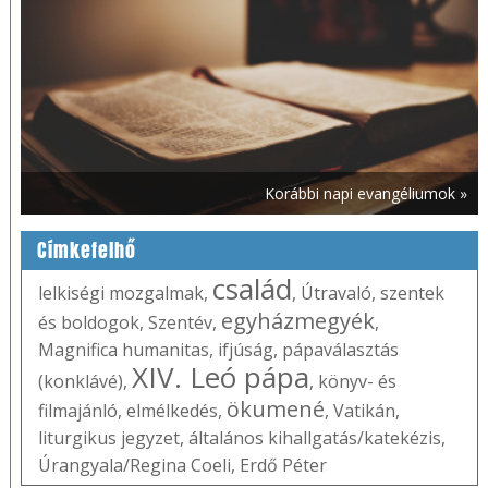
Korábbi napi evangéliumok »
Címkefelhő
család
lelkiségi mozgalmak
,
,
Útravaló
,
szentek
egyházmegyék
és boldogok
,
Szentév
,
,
Magnifica humanitas
,
ifjúság
,
pápaválasztás
XIV. Leó pápa
(konklávé)
,
,
könyv- és
ökumené
filmajánló
,
elmélkedés
,
,
Vatikán
,
liturgikus jegyzet
,
általános kihallgatás/katekézis
,
Úrangyala/Regina Coeli
,
Erdő Péter