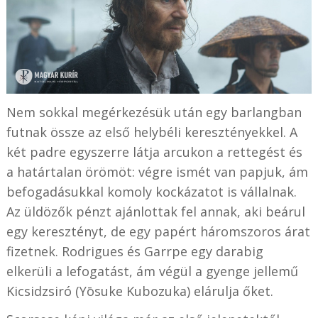
Nem sokkal megérkezésük után egy barlangban
futnak össze az első helybéli keresztényekkel. A
két padre egyszerre látja arcukon a rettegést és
a határtalan örömöt: végre ismét van papjuk, ám
befogadásukkal komoly kockázatot is vállalnak.
Az üldözők pénzt ajánlottak fel annak, aki beárul
egy keresztényt, de egy papért háromszoros árat
fizetnek. Rodrigues és Garrpe egy darabig
elkerüli a lefogatást, ám végül a gyenge jellemű
Kicsidzsiró (Yōsuke Kubozuka) elárulja őket.