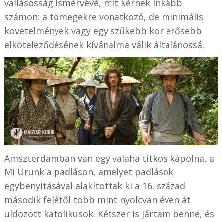
vallásosság ismérvévé, mit kérnek inkább
számon: a tömegekre vonatkozó, de minimális
követelmények vagy egy szűkebb kör erősebb
elköteleződésének kívánalma válik általánossá.
Amszterdamban van egy valaha titkos kápolna, a
Mi Urunk a padláson, amelyet padlások
egybenyitásával alakítottak ki a 16. század
második felétől több mint nyolcvan éven át
üldözött katolikusok. Kétszer is jártam benne, és