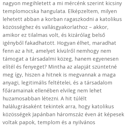
nagyon megihletett a mi mércénk szerint kicsiny
templomocska hangulata. Elképzeltem, milyen
lehetett abban a korban ragaszkodni a katolikus
közösséghez és vallásgyakorlathoz – akkor,
amikor ez tilalmas volt, és kizárólag belső
igényből fakadhatott. Hogyan élhet, maradhat
fenn az a hit, amelyet kívülről nemhogy nem
támogat a társadalmi közeg, hanem egyenesen
elítél és fenyeget? Mintha az alapját szüntetné
meg így, hiszen a hitnek is megvannak a maga
anyagi, legitimális feltételei, és a társadalom
főáramainak ellenében elvileg nem lehet
huzamosabban létezni. A hit túlélt
halálugrásaként tekintek arra, hogy katolikus
közösségek Japánban háromszáz éven át képesek
voltak papok, templom és a nyilvános