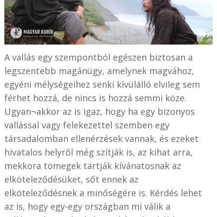
A vallás egy szempontból egészen biztosan a
legszentebb magánügy, amelynek magvához,
egyéni mélységeihez senki kívülálló elvileg sem
férhet hozzá, de nincs is hozzá semmi köze.
Ugyan¬akkor az is igaz, hogy ha egy bizonyos
vallással vagy felekezettel szemben egy
társadalomban ellenérzések vannak, és ezeket
hivatalos helyről még szítják is, az kihat arra,
mekkora tömegek tartják kívánatosnak az
elköteleződésüket, sőt ennek az
elköteleződésnek a minőségére is. Kérdés lehet
az is, hogy egy-egy országban mi válik a