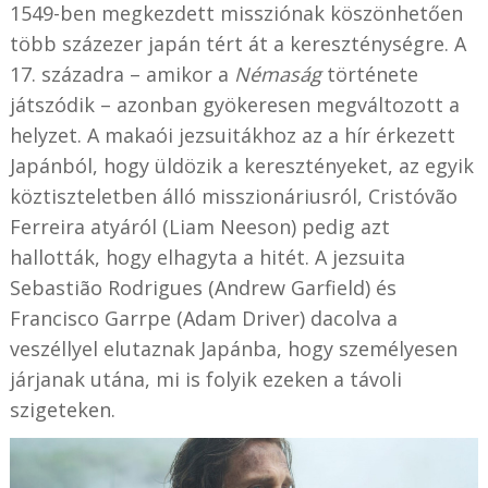
1549-ben megkezdett missziónak köszönhetően
több százezer japán tért át a kereszténységre. A
17. századra – amikor a
Némaság
története
játszódik – azonban gyökeresen megváltozott a
helyzet. A makaói jezsuitákhoz az a hír érkezett
Japánból, hogy üldözik a keresztényeket, az egyik
köztiszteletben álló misszionáriusról, Cristóvão
Ferreira atyáról (Liam Neeson) pedig azt
hallották, hogy elhagyta a hitét. A jezsuita
Sebastião Rodrigues (Andrew Garfield) és
Francisco Garrpe (Adam Driver) dacolva a
veszéllyel elutaznak Japánba, hogy személyesen
járjanak utána, mi is folyik ezeken a távoli
szigeteken.