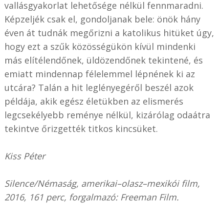
vallásgyakorlat lehetősége nélkül fennmaradni.
Képzeljék csak el, gondoljanak bele: önök hány
éven át tudnák megőrizni a katolikus hitüket úgy,
hogy ezt a szűk közösségükön kívül mindenki
más elítélendőnek, üldözendőnek tekintené, és
emiatt mindennap félelemmel lépnének ki az
utcára? Talán a hit leglényegéről beszél azok
példája, akik egész életükben az elismerés
legcsekélyebb reménye nélkül, kizárólag odaátra
tekintve őrizgették titkos kincsüket.
Kiss Péter
Silence/Némaság, amerikai–olasz–mexikói film,
2016, 161 perc, forgalmazó: Freeman Film.