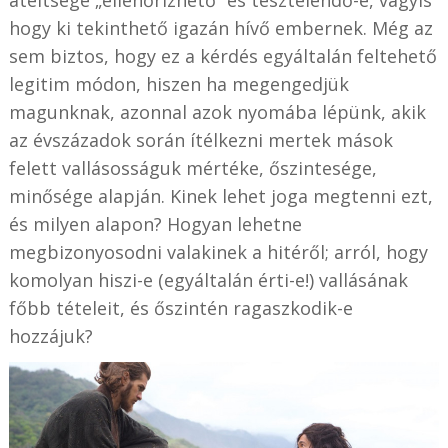
átéltsége „ellenőrizhető” és tesztelendő-e, vagyis
hogy ki tekinthető igazán hívő embernek. Még az
sem biztos, hogy ez a kérdés egyáltalán feltehető
legitim módon, hiszen ha megengedjük
magunknak, azonnal azok nyomába lépünk, akik
az évszázadok során ítélkezni mertek mások
felett vallásosságuk mértéke, őszintesége,
minősége alapján. Kinek lehet joga megtenni ezt,
és milyen alapon? Hogyan lehetne
megbizonyosodni valakinek a hitéről; arról, hogy
komolyan hiszi-e (egyáltalán érti-e!) vallásának
főbb tételeit, és őszintén ragaszkodik-e
hozzájuk?