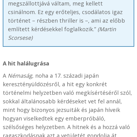
megszállottjává váltam, meg kellett
csinálnom. Ez egy erőteljes, csodálatos igaz
történet – részben thriller is –, ami az előbb
említett kérdésekkel foglalkozik.”
(Martin
Scorsese)
A hit halálugrása
A
Némaság
, noha a 17. századi japán
keresztényüldözésről, a hit egy konkrét
történelmi helyzetben való megkísértéséről szól,
sokkal általánosabb kérdéseket vet fel annál,
mint hogy bizonyos jezsuiták és japán híveik
hogyan viselkedtek egy emberpróbáló,
szélsőséges helyzetben. A hitnek és a hozzá való
ragaszkodásnak azt a vetületét gondolja át