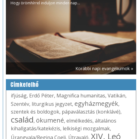
Hogy örömhírrel induljon minden nap...
Korábbi napi evangéliumok »
Címkefelhő
ifjúság
,
Erdő Péter
,
Magnifica humanitas
,
Vatikán
,
egyházmegyék
Szentév
,
liturgikus jegyzet
,
,
szentek és boldogok
,
pápaválasztás (konklávé)
,
család
ökumené
,
,
elmélkedés
,
általános
kihallgatás/katekézis
,
lelkiségi mozgalmak
,
XIV. Leó
Úrangyala/Regina Coeli
,
Útravaló
,