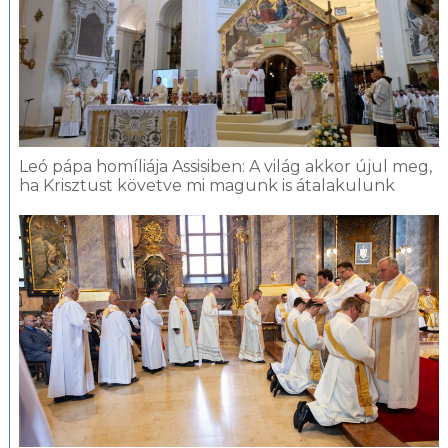
Leó pápa homíliája Assisiben: A világ akkor újul meg,
ha Krisztust követve mi magunk is átalakulunk