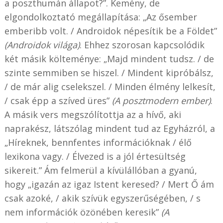
a poszthumán állapot?”. Kemény, de
elgondolkoztató megállapítása: „Az ősember
emberibb volt. / Androidok népesítik be a Földet”
(Androidok világa)
. Ehhez szorosan kapcsolódik
két másik költeménye: „Majd mindent tudsz. / de
szinte semmiben se hiszel. / Mindent kipróbálsz,
/ de már alig cselekszel. / Minden élmény lelkesít,
/ csak épp a szíved üres”
(A posztmodern ember)
.
A másik vers megszólítottja az a hívő, aki
naprakész, látszólag mindent tud az Egyházról, a
„Híreknek, bennfentes információknak / élő
lexikona vagy. / Élvezed is a jól értesültség
sikereit.” Ám felmerül a kívülállóban a gyanú,
hogy „igazán az igaz Istent keresed? / Mert Ő ám
csak azoké, / akik szívük egyszerűségében, / s
nem információk özönében keresik”
(A