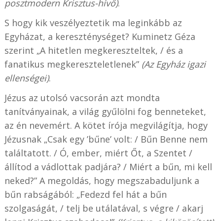
posztmodern Krisztus-hívő)
.
S hogy kik veszélyeztetik ma leginkább az
Egyházat, a kereszténységet? Kuminetz Géza
szerint „A hitetlen megkereszteltek, / és a
fanatikus megkereszteletlenek”
(Az Egyház igazi
ellenségei)
.
Jézus az utolsó vacsorán azt mondta
tanítványainak, a világ gyűlölni fog benneteket,
az én nevemért. A kötet írója megvilágítja, hogy
Jézusnak „Csak egy ’bűne’ volt: / Bűn Benne nem
találtatott. / Ó, ember, miért Őt, a Szentet /
állítod a vádlottak padjára? / Miért a bűn, mi kell
neked?” A megoldás, hogy megszabaduljunk a
bűn rabságából: „Fedezd fel hát a bűn
szolgaságát, / telj be utálatával, s végre / akarj