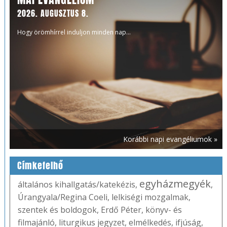
2026. AUGUSZTUS 8.
Hogy örömhírrel induljon minden nap...
Korábbi napi evangéliumok »
Címkefelhő
egyházmegyék
általános kihallgatás/katekézis
,
,
Úrangyala/Regina Coeli
,
lelkiségi mozgalmak
,
szentek és boldogok
,
Erdő Péter
,
könyv- és
filmajánló
,
liturgikus jegyzet
,
elmélkedés
,
ifjúság
,