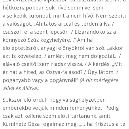
hétköznapokban sok hívő semmivel sem
viselkedik különbül, mint a nem hívő. Nem szépíti
a valóságot: „Áhítatos arccal és térden állva /
csúszol fel a szent lépcsőn. / Elzarándokolsz a
könnyező Szűz kegyhelyére…” Ám ha
előléptetésről, anyagi előnyökről van szó, „akkor
azt is követeled, / amiért meg nem dolgoztál... /
alávaló cseltől sem riadsz vissza. / A kérdés: „Mit
ér hát a hited, az Ostya-falásod? / Úgy látom, /
pogányabb vagy a pogánynál!”
(A hit mérlegére
állva és állítva)
.
Sokszor előfordul, hogy válsághelyzetben
emberekbe vetjük minden reményünket. Pedig
csak azt kellene szem előtt tartanunk, amit
Kuminetz Géza fogalmaz meg: „… ha Krisztus a te