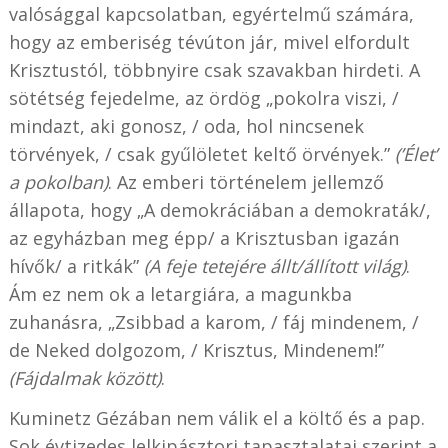
valósággal kapcsolatban, egyértelmű számára,
hogy az emberiség tévúton jár, mivel elfordult
Krisztustól, többnyire csak szavakban hirdeti. A
sötétség fejedelme, az ördög „pokolra viszi, /
mindazt, aki gonosz, / oda, hol nincsenek
törvények, / csak gyűlöletet keltő örvények.”
(’Élet’
a pokolban)
. Az emberi történelem jellemző
állapota, hogy „A demokráciában a demokraták/,
az egyházban meg épp/ a Krisztusban igazán
hívők/ a ritkák”
(A feje tetejére állt/állított világ)
.
Ám ez nem ok a letargiára, a magunkba
zuhanásra, „Zsibbad a karom, / fáj mindenem, /
de Neked dolgozom, / Krisztus, Mindenem!”
(Fájdalmak között)
.
Kuminetz Gézában nem válik el a költő és a pap.
Sok évtizedes lelkipásztori tapasztalatai szerint a