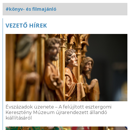
#könyv- és filmajánló
Kapcsolódó
VEZETŐ HÍREK
fotógaléria
Évszázadok üzenete – A felújított esztergomi
Keresztény Múzeum újrarendezett állandó
kiállításáról