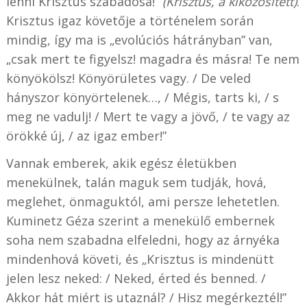
lenni Krisztus szabadosa!”
(Krisztus, a kiközösített)
.
Krisztus igaz követője a történelem során
mindig, így ma is „evolúciós hátrányban” van,
„csak mert te figyelsz! magadra és másra! Te nem
könyökölsz! Könyörületes vagy. / De veled
hányszor könyörtelenek…, / Mégis, tarts ki, / s
meg ne vadulj! / Mert te vagy a jövő, / te vagy az
örökké új, / az igaz ember!”
Vannak emberek, akik egész életükben
menekülnek, talán maguk sem tudják, hová,
meglehet, önmaguktól, ami persze lehetetlen.
Kuminetz Géza szerint a menekülő embernek
soha nem szabadna elfeledni, hogy az árnyéka
mindenhová követi, és „Krisztus is mindenütt
jelen lesz neked: / Neked, érted és benned. /
Akkor hát miért is utaznál? / Hisz megérkeztél!”