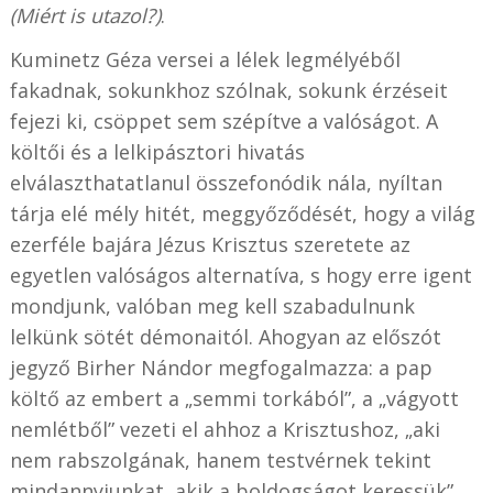
(Miért is utazol?)
.
Kuminetz Géza versei a lélek legmélyéből
fakadnak, sokunkhoz szólnak, sokunk érzéseit
fejezi ki, csöppet sem szépítve a valóságot. A
költői és a lelkipásztori hivatás
elválaszthatatlanul összefonódik nála, nyíltan
tárja elé mély hitét, meggyőződését, hogy a világ
ezerféle bajára Jézus Krisztus szeretete az
egyetlen valóságos alternatíva, s hogy erre igent
mondjunk, valóban meg kell szabadulnunk
lelkünk sötét démonaitól. Ahogyan az előszót
jegyző Birher Nándor megfogalmazza: a pap
költő az embert a „semmi torkából”, a „vágyott
nemlétből” vezeti el ahhoz a Krisztushoz, „aki
nem rabszolgának, hanem testvérnek tekint
mindannyiunkat, akik a boldogságot keressük”