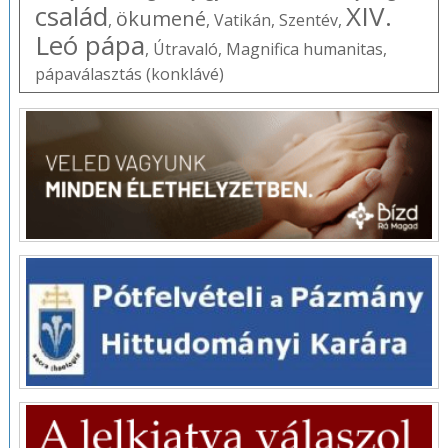
család
XIV.
ökumené
,
,
Vatikán
,
Szentév
,
Leó pápa
,
Útravaló
,
Magnifica humanitas
,
pápaválasztás (konklávé)