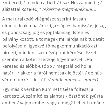
Embered, / minden a tied. / Csak Hozzá mindig /
alázattal közeledj!”
(Akarsz-e megmenekülni?)
.
A mai uralkodó világnézet szerint lassan
elmosódnak a határok igazság és hamisság, jóság
és gonoszság, jog és jogtalanság, Isten és
bálvány között, a tömegek milliárdjainak tudatát
befolyásolni igyekvő tömegkommunikáció azt
hirdeti, minden csak nézőpont kérdése. Ezzel
szemben a kötet szerzője figyelmeztet: „Ha
keresed és előbb-utóbb / megtalálod hol a
határ... / akkor a fáról nemcsak lejöttél, / de hús-
vér emberré is lettél”
(Amitől ember az ember)
.
Egy másik versben Kuminetz Géza fölteszi a
kérdést: „A számító és alantas / ösztönök gyúrta
ember / vajon ember vagy-e még? Lehet humán /