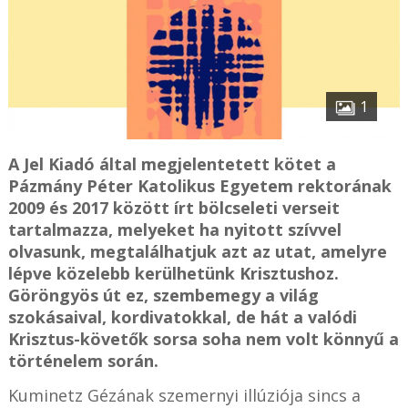
1
A Jel Kiadó által megjelentetett kötet a
Pázmány Péter Katolikus Egyetem rektorának
2009 és 2017 között írt bölcseleti verseit
tartalmazza, melyeket ha nyitott szívvel
olvasunk, megtalálhatjuk azt az utat, amelyre
lépve közelebb kerülhetünk Krisztushoz.
Göröngyös út ez, szembemegy a világ
szokásaival, kordivatokkal, de hát a valódi
Krisztus-követők sorsa soha nem volt könnyű a
történelem során.
Kuminetz Gézának szemernyi illúziója sincs a