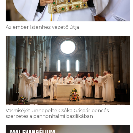
Az ember Istenhez vezető útja
Vasmiséjét ünnepelte Csóka Gáspár bencés
szerzetes a pannonhalmi bazilikában
MAI EVANGÉLIUM