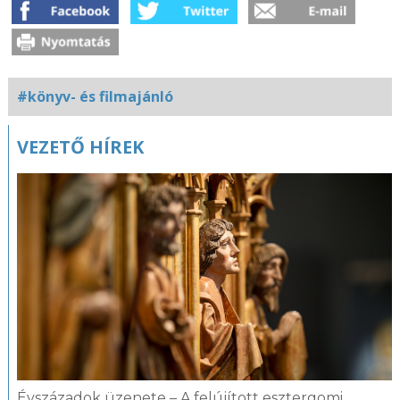
#könyv- és filmajánló
VEZETŐ HÍREK
Évszázadok üzenete – A felújított esztergomi