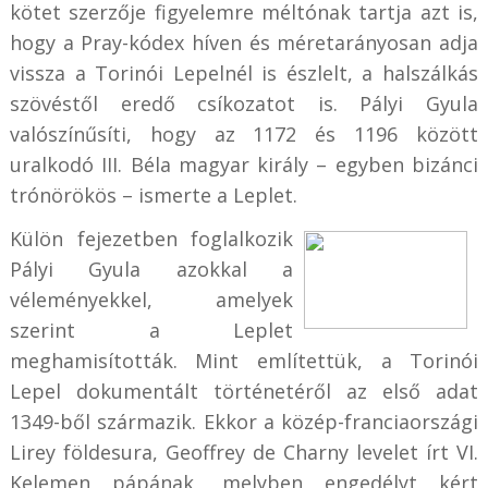
kötet szerzője figyelemre méltónak tartja azt is,
hogy a Pray-kódex híven és méretarányosan adja
vissza a Torinói Lepelnél is észlelt, a halszálkás
szövéstől eredő csíkozatot is. Pályi Gyula
valószínűsíti, hogy az 1172 és 1196 között
uralkodó III. Béla magyar király – egyben bizánci
trónörökös – ismerte a Leplet.
Külön fejezetben foglalkozik
Pályi Gyula azokkal a
véleményekkel, amelyek
szerint a Leplet
meghamisították. Mint említettük, a Torinói
Lepel dokumentált történetéről az első adat
1349-ből származik. Ekkor a közép-franciaországi
Lirey földesura, Geoffrey de Charny levelet írt VI.
Kelemen pápának, melyben engedélyt kért