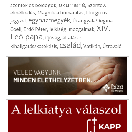
ökumené
szentek és boldogok
,
,
Szentév
,
elmélkedés
,
Magnifica humanitas
,
liturgikus
egyházmegyék
jegyzet
,
,
Úrangyala/Regina
XIV.
Coeli
,
Erdő Péter
,
lelkiségi mozgalmak
,
Leó pápa
,
ifjúság
,
általános
család
kihallgatás/katekézis
,
,
Vatikán
,
Útravaló