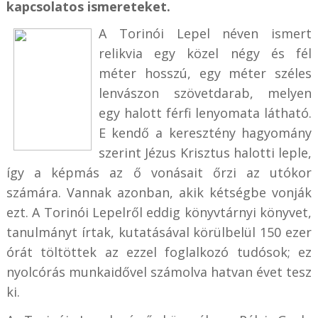
kapcsolatos ismereteket.
A Torinói Lepel néven ismert
relikvia egy közel négy és fél
méter hosszú, egy méter széles
lenvászon szövetdarab, melyen
egy halott férfi lenyomata látható.
E kendő a keresztény hagyomány
szerint Jézus Krisztus halotti leple,
így a képmás az ő vonásait őrzi az utókor
számára. Vannak azonban, akik kétségbe vonják
ezt. A Torinói Lepelről eddig könyvtárnyi könyvet,
tanulmányt írtak, kutatásával körülbelül 150 ezer
órát töltöttek az ezzel foglalkozó tudósok; ez
nyolcórás munkaidővel számolva hatvan évet tesz
ki.