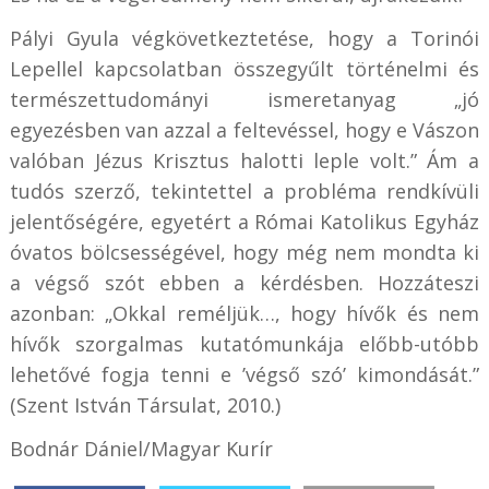
Pályi Gyula végkövetkeztetése, hogy a Torinói
Lepellel kapcsolatban összegyűlt történelmi és
természettudományi ismeretanyag „jó
egyezésben van azzal a feltevéssel, hogy e Vászon
valóban Jézus Krisztus halotti leple volt.” Ám a
tudós szerző, tekintettel a probléma rendkívüli
jelentőségére, egyetért a Római Katolikus Egyház
óvatos bölcsességével, hogy még nem mondta ki
a végső szót ebben a kérdésben. Hozzáteszi
azonban: „Okkal reméljük…, hogy hívők és nem
hívők szorgalmas kutatómunkája előbb-utóbb
lehetővé fogja tenni e ’végső szó’ kimondását.”
(Szent István Társulat, 2010.)
Bodnár Dániel/Magyar Kurír