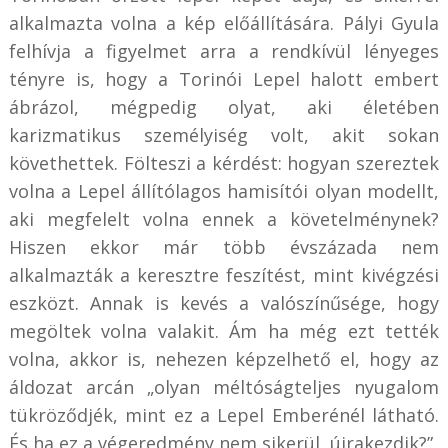
alkalmazta volna a kép előállítására. Pályi Gyula
felhívja a figyelmet arra a rendkívül lényeges
tényre is, hogy a Torinói Lepel halott embert
ábrázol, mégpedig olyat, aki életében
karizmatikus személyiség volt, akit sokan
követhettek. Fölteszi a kérdést: hogyan szereztek
volna a Lepel állítólagos hamisítói olyan modellt,
aki megfelelt volna ennek a követelménynek?
Hiszen ekkor már több évszázada nem
alkalmazták a keresztre feszítést, mint kivégzési
eszközt. Annak is kevés a valószínűsége, hogy
megöltek volna valakit. Ám ha még ezt tették
volna, akkor is, nehezen képzelhető el, hogy az
áldozat arcán „olyan méltóságteljes nyugalom
tükröződjék, mint ez a Lepel Emberénél látható.
És ha ez a végeredmény nem sikerül, újrakezdik?”