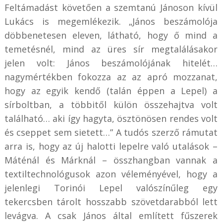
Feltámadást követően a szemtanú Jánoson kívül
Lukács is megemlékezik. „János beszámolója
döbbenetesen eleven, látható, hogy ő mind a
temetésnél, mind az üres sír megtalálásakor
jelen volt: János beszámolójának hitelét…
nagymértékben fokozza az az apró mozzanat,
hogy az egyik kendő (talán éppen a Lepel) a
sírboltban, a többitől külön összehajtva volt
található… aki így hagyta, ösztönösen rendes volt
és cseppet sem sietett…” A tudós szerző rámutat
arra is, hogy az új halotti lepelre való utalások –
Máténál és Márknál – összhangban vannak a
textiltechnológusok azon véleményével, hogy a
jelenlegi Torinói Lepel valószínűleg egy
tekercsben tárolt hosszabb szövetdarabból lett
levágva. A csak János által említett fűszerek