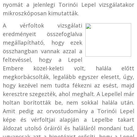
nyomát a jelenlegi Torinói Lepel vizsgálatakor
mikroszkóposan kimutatták.
A vérfoltok vizsgálati
eredményeit összefoglalva
megállapítható, hogy ezek
összhangban vannak azzal a
feltevéssel, hogy a Lepel
Embere közel-keleti volt, halála előtt
megkorbácsolták, legalább egyszer elesett, úgy,
hogy kezével nem tudta fékezni az esést, majd
keresztre szegezték, ahol meghalt. A Lepellel már
holtan borították be, nem sokkal halála után.
Amit pedig az orvostudomány a Torinói Lepel
képe és vérfoltjai alapján a Lepelbe takart
áldozat utolsó óráiról és haláláról mondani tud,
ugyancsak azt a hipotézist erősíti, hogy a Lepel