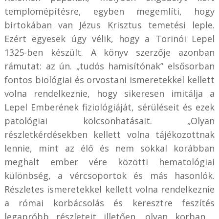
templomépítésre, egyben megemlíti, hogy
birtokában van Jézus Krisztus temetési leple.
Ezért egyesek úgy vélik, hogy a Torinói Lepel
1325-ben készült. A könyv szerzője azonban
rámutat: az ún. „tudós hamisítónak” elsősorban
fontos biológiai és orvostani ismeretekkel kellett
volna rendelkeznie, hogy sikeresen imitálja a
Lepel Emberének fiziológiáját, sérüléseit és ezek
patológiai kölcsönhatásait. „Olyan
részletkérdésekben kellett volna tájékozottnak
lennie, mint az élő és nem sokkal korábban
meghalt ember vére közötti hematológiai
különbség, a vércsoportok és más hasonlók.
Részletes ismeretekkel kellett volna rendelkeznie
a római korbácsolás és keresztre feszítés
legapróbb részleteit illetően, olyan korban…,