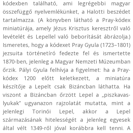
kódexben található, ami legrégebbi magyar
összefüggő nyelvemlékünket, a Halotti beszédet
tartalmazza. (A könyvben látható a Pray-kódex
miniatúrája, amely Jézus Krisztus keresztről való
levételét és Lepellel való beborítását ábrázolja.)
Ismeretes, hogy a kódexet Pray Gyula (1723–1801)
jezsuita történetíró fedezte fel és ismertette
1870-ben, jelenleg a Magyar Nemzeti Múzeumban
őrzik. Pályi Gyula felhívja a figyelmet: ha a Pray-
kódex 1200 előtt keletkezett, a miniatúra
készítője a Lepelt csak Bizáncban láthatta. Ha
viszont a Bizáncban őrzött Lepel a „piszkavas-
lyukak” ugyanazon rajzolatát mutatta, mint a
jelenlegi Torinói Lepel, akkor a Lepel
származásának hitelességét a jelenleg egyesek
által vélt 1349-ről jóval korábbra kell tenni. A