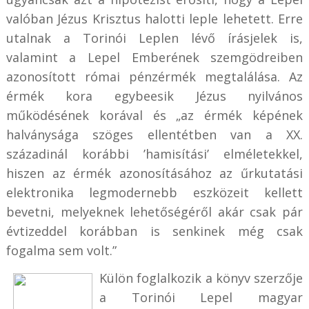
valóban Jézus Krisztus halotti leple lehetett. Erre
utalnak a Torinói Leplen lévő írásjelek is,
valamint a Lepel Emberének szemgödreiben
azonosított római pénzérmék megtalálása. Az
érmék kora egybeesik Jézus nyilvános
működésének korával és „az érmék képének
halványsága szöges ellentétben van a XX.
századinál korábbi ’hamisítási’ elméletekkel,
hiszen az érmék azonosításához az űrkutatási
elektronika legmodernebb eszközeit kellett
bevetni, melyeknek lehetőségéről akár csak pár
évtizeddel korábban is senkinek még csak
fogalma sem volt.”
Külön foglalkozik a könyv szerzője
a Torinói Lepel magyar