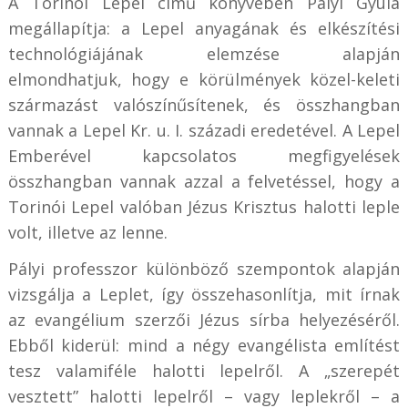
A Torinói Lepel című könyvében Pályi Gyula
megállapítja: a Lepel anyagának és elkészítési
technológiájának elemzése alapján
elmondhatjuk, hogy e körülmények közel-keleti
származást valószínűsítenek, és összhangban
vannak a Lepel Kr. u. I. századi eredetével. A Lepel
Emberével kapcsolatos megfigyelések
összhangban vannak azzal a felvetéssel, hogy a
Torinói Lepel valóban Jézus Krisztus halotti leple
volt, illetve az lenne.
Pályi professzor különböző szempontok alapján
vizsgálja a Leplet, így összehasonlítja, mit írnak
az evangélium szerzői Jézus sírba helyezéséről.
Ebből kiderül: mind a négy evangélista említést
tesz valamiféle halotti lepelről. A „szerepét
vesztett” halotti lepelről – vagy leplekről – a