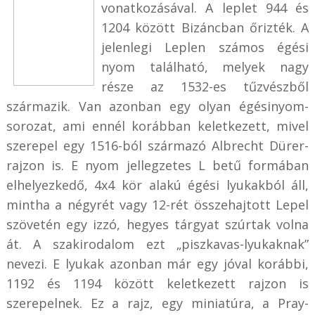
vonatkozásával. A leplet 944 és
1204 között Bizáncban őrizték. A
jelenlegi Leplen számos égési
nyom található, melyek nagy
része az 1532-es tűzvészből
származik. Van azonban egy olyan égésinyom-
sorozat, ami ennél korábban keletkezett, mivel
szerepel egy 1516-ból származó Albrecht Dürer-
rajzon is. E nyom jellegzetes L betű formában
elhelyezkedő, 4x4 kör alakú égési lyukakból áll,
mintha a négyrét vagy 12-rét összehajtott Lepel
szövetén egy izzó, hegyes tárgyat szúrtak volna
át. A szakirodalom ezt „piszkavas-lyukaknak”
nevezi. E lyukak azonban már egy jóval korábbi,
1192 és 1194 között keletkezett rajzon is
szerepelnek. Ez a rajz, egy miniatúra, a Pray-