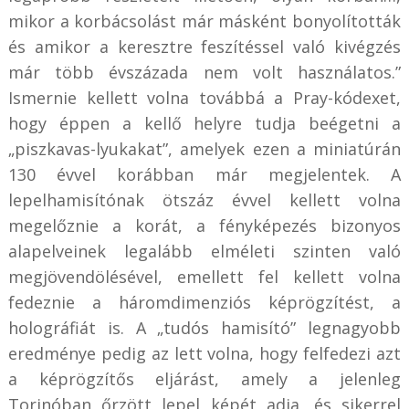
mikor a korbácsolást már másként bonyolították
és amikor a keresztre feszítéssel való kivégzés
már több évszázada nem volt használatos.”
Ismernie kellett volna továbbá a Pray-kódexet,
hogy éppen a kellő helyre tudja beégetni a
„piszkavas-lyukakat”, amelyek ezen a miniatúrán
130 évvel korábban már megjelentek. A
lepelhamisítónak ötszáz évvel kellett volna
megelőznie a korát, a fényképezés bizonyos
alapelveinek legalább elméleti szinten való
megjövendölésével, emellett fel kellett volna
fedeznie a háromdimenziós képrögzítést, a
holográfiát is. A „tudós hamisító” legnagyobb
eredménye pedig az lett volna, hogy felfedezi azt
a képrögzítős eljárást, amely a jelenleg
Torinóban őrzött lepel képét adja, és sikerrel