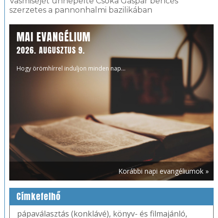
Vasmiséjét ünnepelte Csóka Gáspár bencés
szerzetes a pannonhalmi bazilikában
MAI EVANGÉLIUM
2026. AUGUSZTUS 9.
Hogy örömhírrel induljon minden nap...
Korábbi napi evangéliumok »
Címkefelhő
pápaválasztás (konklávé)
,
könyv- és filmajánló
,