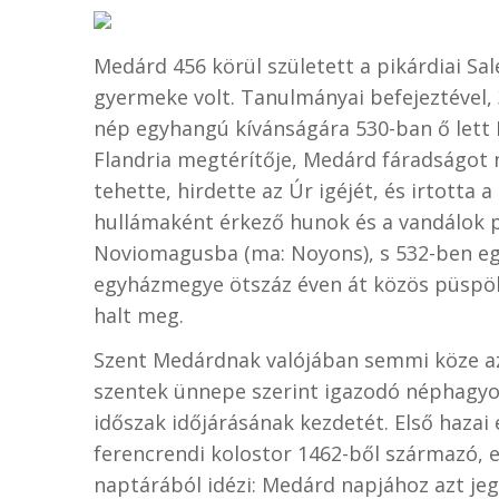
Medárd 456 körül született a pikárdiai S
gyermeke volt. Tanulmányai befejeztével,
nép egyhangú kívánságára 530-ban ő let
Flandria megtérítője, Medárd fáradságot 
tehette, hirdette az Úr igéjét, és irtotta
hullámaként érkező hunok és a vandálok 
Noviomagusba (ma: Noyons), s 532-ben egy
egyházmegye ötszáz éven át közös püspök 
halt meg.
Szent Medárdnak valójában semmi köze az
szentek ünnepe szerint igazodó néphagy
időszak időjárásának kezdetét. Első hazai
ferencrendi kolostor 1462-ből származó, 
naptárából idézi: Medárd napjához azt je