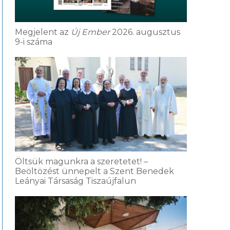
Megjelent az
Új Ember
2026. augusztus
9-i száma
Öltsük magunkra a szeretetet! –
Beöltözést ünnepelt a Szent Benedek
Leányai Társaság Tiszaújfalun