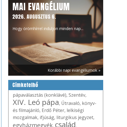
MAI EVANGÉLIUM
2026. AUGUSZTUS 6.
Hogy örömhírrel induljon minden nap...
Korábbi napi evangéliumok »
Címkefelhő
pápaválasztás (konklávé)
,
Szentév
,
XIV. Leó pápa
,
Útravaló
,
könyv-
és filmajánló
,
Erdő Péter
,
lelkiségi
mozgalmak
,
ifjúság
,
liturgikus jegyzet
,
család
egyházmegyék
,
,