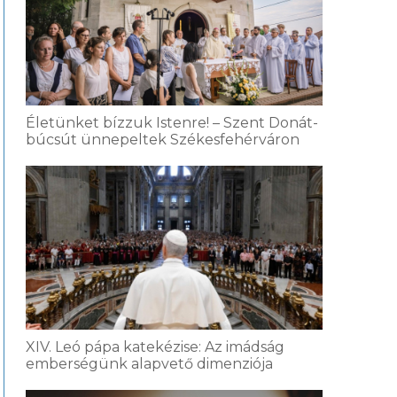
Életünket bízzuk Istenre! – Szent Donát-
búcsút ünnepeltek Székesfehérváron
XIV. Leó pápa katekézise: Az imádság
emberségünk alapvető dimenziója