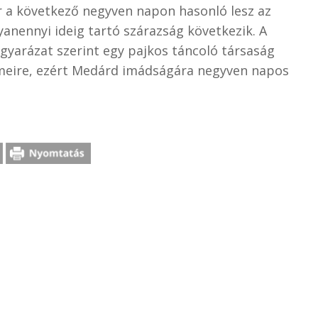
or a következő negyven napon hasonló lesz az
gyanennyi ideig tartó szárazság következik. A
gyarázat szerint egy pajkos táncoló társaság
lmeire, ezért Medárd imádságára negyven napos