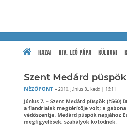
HAZAI
XIV. LEÓ PÁPA
KÜLHONI
K
Szent Medárd püspök
NÉZŐPONT
– 2010. június 8., kedd | 16:11
Június 7. – Szent Medárd püspök (†560) 
a flandriaiak megtérítője volt; a gabona
védőszentje. Medárd püspök napjához Eu
megfigyelések, szabályok kötődnek.