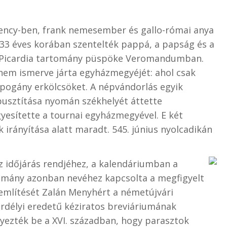
alency-ben, frank nemesember és gallo-római anya
 33 éves korában szentelték pappá, a papság és a
t Picardia tartomány püspöke Veromandumban.
nem ismerve járta egyházmegyéjét: ahol csak
 a pogány erkölcsöket. A népvándorlás egyik
pusztítása nyomán székhelyét áttette
esítette a tournai egyházmegyével. E két
irányítása alatt maradt. 545. június nyolcadikán
 időjárás rendjéhez, a kalendáriumban a
omány azonban nevéhez kapcsolta a megfigyelt
 említését Zalán Menyhért a németújvári
erdélyi eredetű kéziratos breviáriumának
gyezték be a XVI. században, hogy parasztok