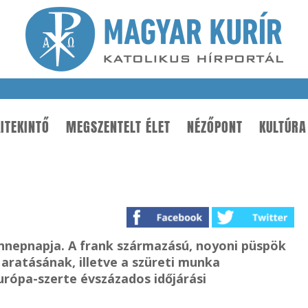
ITEKINTŐ
MEGSZENTELT ÉLET
NÉZŐPONT
KULTÚRA
ünnepnapja. A frank származású, noyoni püspök
 aratásának, illetve a szüreti munka
rópa-szerte évszázados időjárási