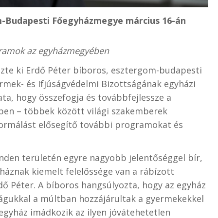
m-Budapesti Főegyházmegye március 16-án
ogramok az egyházmegyében
zte ki Erdő Péter bíboros, esztergom-budapesti
rmek- és Ifjúságvédelmi Bizottságának egyházi
ata, hogy összefogja és továbbfejlessze a
n – többek között világi szakemberek
formálást elősegítő további programokat és
den területén egyre nagyobb jelentőséggel bír,
áznak kiemelt felelőssége van a rábízott
ő Péter. A bíboros hangsúlyozta, hogy az egyház
ságukkal a múltban hozzájárultak a gyermekekkel
 egyház imádkozik az ilyen jóvátehetetlen