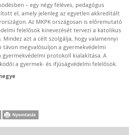
űködésben – egy négy féléves, pedagógus
tott el, amely jelenleg az egyetlen akkreditált
rországon. Az MKPK országosan is előremutató
elmi felelősök kinevezését tervezi a katolikus
 Mindez azt a célt szolgálja, hogy valamennyi
b távon megvalósuljon a gyermekvédelmi
 gyermekvédelmi protokoll kialakítása. A
dői a gyermek- és ifjúságvédelmi felelősök.
zmegye