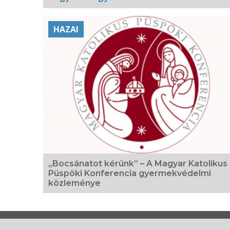
Kapcsolódó
HAZAI
fotógaléria
„Bocsánatot kérünk” – A Magyar Katolikus
Püspöki Konferencia gyermekvédelmi
közleménye