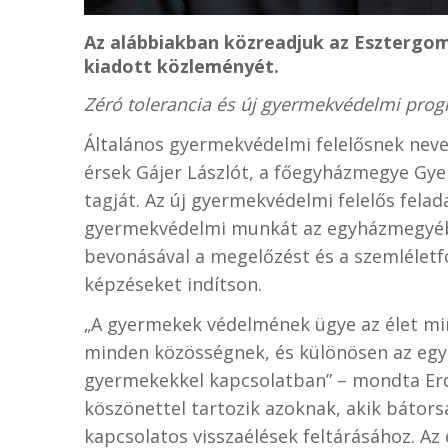
Az alábbiakban közreadjuk az Esztergo
kiadott közleményét.
Zéró tolerancia és új gyermekvédelmi pr
Általános gyermekvédelmi felelősnek neve
érsek Gájer Lászlót, a főegyházmegye Gye
tagját. Az új gyermekvédelmi felelős felad
gyermekvédelmi munkát az egyházmegyébe
bevonásával a megelőzést és a szemlélet
képzéseket indítson.
„A gyermekek védelmének ügye az élet min
minden közösségnek, és különösen az egyh
gyermekekkel kapcsolatban” – mondta Erd
köszönettel tartozik azoknak, akik bátor
kapcsolatos visszaélések feltárásához. Az