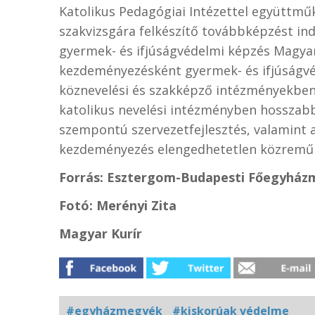
Katolikus Pedagógiai Intézettel együttm
szakvizsgára felkészítő továbbképzést indí
gyermek- és ifjúságvédelmi képzés Magya
kezdeményezésként gyermek- és ifjúságvéd
köznevelési és szakképző intézményekben.
katolikus nevelési intézményben hosszab
szempontú szervezetfejlesztés, valamint a
kezdeményezés elengedhetetlen közreműkö
Forrás: Esztergom-Budapesti Főegyhá
Fotó: Merényi Zita
Magyar Kurír
#egyházmegyék
#kiskorúak védelme