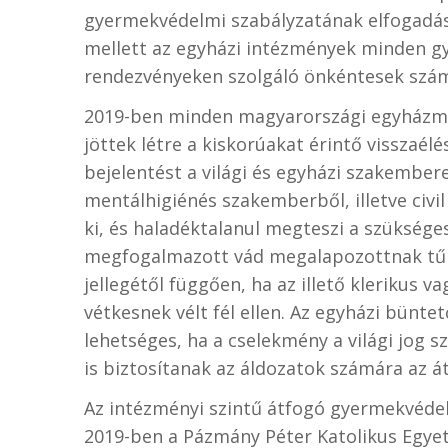
gyermekvédelmi szabályzatának elfogadásá
mellett az egyházi intézmények minden g
rendezvényeken szolgáló önkéntesek szám
2019-ben minden magyarországi egyházme
jöttek létre a kiskorúakat érintő visszaél
bejelentést a világi és egyházi szakembe
mentálhigiénés szakemberből, illetve civil
ki, és haladéktalanul megteszi a szükség
megfogalmazott vád megalapozottnak tűnik
jellegétől függően, ha az illető klerikus v
vétkesnek vélt fél ellen. Az egyházi büntet
lehetséges, ha a cselekmény a világi jog s
is biztosítanak az áldozatok számára az á
Az intézményi szintű átfogó gyermekvéde
2019-ben a Pázmány Péter Katolikus Egy