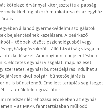
t kötelező érvénnyel kiterjesztette a papság
yermekekkel foglalkozó munkatársa és az egyházi
ára is.
gyében állandó gyermekvédelmi szolgálatok
ések bejelentésének kezelésére. A beérkező
rekből – többek között pszichológusból vagy
 és egyházjogászokból – álló bizottság vizsgálja
es intézkedéseket. Amennyiben a bejelentésben
, előzetes egyházi vizsgálat, majd az eset
agy szerzetes, egyházi büntetőeljárás indulhat a
őeljáráson kívül polgári büntetőeljárás is
zerint is büntetendő. Emellett terápiás segítséget
télt traumák feldolgozásához.
lmi rendszer létrehozása érdekében az egyház
etemen – az MKPK fenntartásában működő