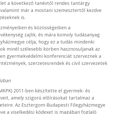
let a következő tanévtől rendes tantárgy
 valamint már a mostani szemesztertől kezdve
zéseknek is.
ézményeiben és közösségeiben a
vékenység zajlik, és mára komoly tudásanyag
yházmegye célja, hogy ez a tudás mindenki
atok minél szélesebb körben hasznosuljanak az
en gyermekvédelmi konferenciát szerveznek a
ntézmények, szerzetesrendek és civil szervezetek
ázban
MKPK) 2011-ben készítette el gyermek- és
veit, amely szigorú előírásokat tartalmaz a
seteire. Az Esztergom-Budapesti Főegyházmegye
ve a viselkedési kódexet is magában foglaló