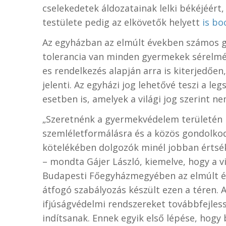
cselekedetek áldozatainak lelki békéjéér
testülete pedig az elkövetők helyett
is bo
Az egyházban az elmúlt években számos g
tolerancia van minden gyermekek sérelmé
es rendelkezés alapján arra is kiterjedően
jelenti. Az egyházi jog lehetővé teszi a 
esetben is, amelyek a világi jog szerint n
„Szeretnénk a gyermekvédelem területén 
szemléletformálásra és a közös gondolkod
kötelékében dolgozók minél jobban értsé
– mondta Gájer László, kiemelve, hogy a 
Budapesti Főegyházmegyében az elmúlt é
átfogó szabályozás készült ezen a téren. A
ifjúságvédelmi rendszereket továbbfejless
indítsanak. Ennek egyik első lépése, hogy