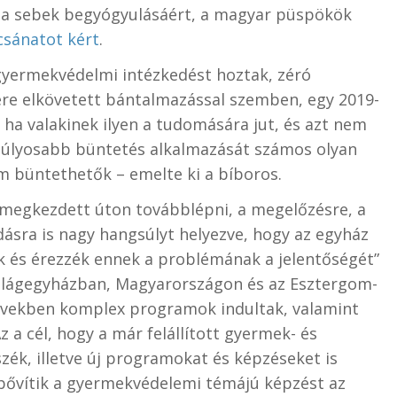
t, a sebek begyógyulásáért, a magyar püspökök
csánatot kért
.
yermekvédelmi intézkedést hoztak, zéró
re elkövetett bántalmazással szemben, egy 2019-
, ha valakinek ilyen a tudomására jut, és azt nem
legsúlyosabb büntetés alkalmazását számos olyan
em büntethetők – emelte ki a bíboros.
megkezdett úton továbblépni, a megelőzésre, a
ásra is nagy hangsúlyt helyezve, hogy az egyház
k és érezzék ennek a problémának a jelentőségét”
világegyházban, Magyarországon és az Esztergom-
vekben komplex programok indultak, valamint
z a cél, hogy a már felállított gyermek- és
zék, illetve új programokat és képzéseket is
 bővítik a gyermekvédelemi témájú képzést az