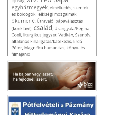
ifjúság
,
,
egyházmegyék
,
elmélkedés
,
szentek
és boldogok
,
lelkiségi mozgalmak
,
ökumené
,
Útravaló
,
pápaválasztás
család
(konklávé)
,
,
Úrangyala/Regina
Coeli
,
liturgikus jegyzet
,
Vatikán
,
Szentév
,
általános kihallgatás/katekézis
,
Erdő
Péter
,
Magnifica humanitas
,
könyv- és
filmajánló