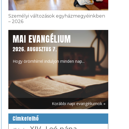
Személyi változások egyházmegyéinkben
– 2026
MAI EVANGÉLIUM
2026. AUGUSZTUS 7.
Hogy örömhírrel induljon minden nap...
Korábbi napi evangéliumok »
Címkefelhő
XIV. Leó pápa