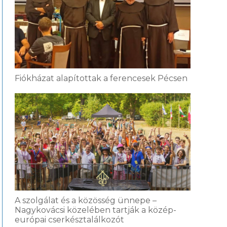
Fiókházat alapítottak a ferencesek Pécsen
A szolgálat és a közösség ünnepe –
Nagykovácsi közelében tartják a közép-
európai cserkésztalálkozót