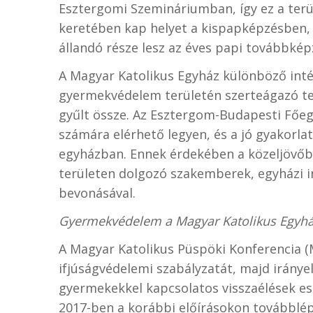
Esztergomi Szemináriumban, így ez a terü
keretében kap helyet a kispapképzésben,
állandó része lesz az éves papi továbbkép
A Magyar Katolikus Egyház különböző int
gyermekvédelem területén szerteágazó te
gyűlt össze. Az Esztergom-Budapesti Főeg
számára elérhető legyen, és a jó gyakorl
egyházban. Ennek érdekében a közeljövőb
területen dolgozó szakemberek, egyházi i
bevonásával.
Gyermekvédelem a Magyar Katolikus Egyh
A Magyar Katolikus Püspöki Konferencia (
ifjúságvédelemi szabályzatát, majd irányel
gyermekekkel kapcsolatos visszaélések e
2017-ben a korábbi előírásokon továbblép