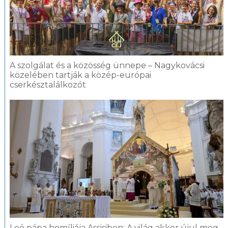
A szolgálat és a közösség ünnepe – Nagykovácsi
közelében tartják a közép-európai
cserkésztalálkozót
Leó pápa homíliája Assisiben: A világ akkor újul meg,