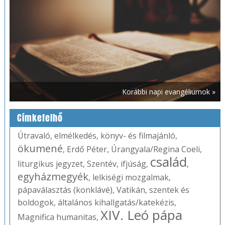
Korábbi napi evangéliumok »
Címkefelhő
Útravaló
,
elmélkedés
,
könyv- és filmajánló
,
ökumené
,
Erdő Péter
,
Úrangyala/Regina Coeli
,
család
liturgikus jegyzet
,
Szentév
,
ifjúság
,
,
egyházmegyék
,
lelkiségi mozgalmak
,
pápaválasztás (konklávé)
,
Vatikán
,
szentek és
boldogok
,
általános kihallgatás/katekézis
,
XIV. Leó pápa
Magnifica humanitas
,