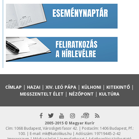
|
|
|
|
|
CÍMLAP
HAZAI
XIV. LEÓ PÁPA
KÜLHONI
KITEKINTŐ
|
|
MEGSZENTELT ÉLET
NÉZŐPONT
KULTÚRA
2005-2015 © Magyar Kurír
Cím: 1068 Budapest, Városligeti fasor 42. | Postacím: 1406 Budapest, Pf.:
100. | E-mail:
mk@katolikus.hu
| Adószám: 19719445-2-42
Impresszum
|
Médiaajánlat
|
Jognyilatkozat
|
Adatkezelési tájékoztató