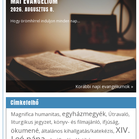
MAI EVANGÉLIUM
2026. AUGUSZTUS 8.
Hogy örömhírrel induljon minden nap...
Korábbi napi evangéliumok »
Címkefelhő
egyházmegyék
Magnifica humanitas
,
,
Útravaló
,
liturgikus jegyzet
,
könyv- és filmajánló
,
ifjúság
,
XIV.
ökumené
,
általános kihallgatás/katekézis
,
Leó pápa