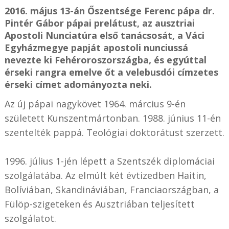
2016. május 13-án Őszentsége Ferenc pápa dr.
Pintér Gábor pápai prelátust, az ausztriai
Apostoli Nunciatúra első tanácsosát, a Váci
Egyházmegye papját apostoli nunciussá
nevezte ki Fehéroroszországba, és egyúttal
érseki rangra emelve őt a velebusdói címzetes
érseki címet adományozta neki.
Az új pápai nagykövet 1964. március 9-én
született Kunszentmártonban. 1988. június 11-én
szentelték pappá. Teológiai doktorátust szerzett.
1996. július 1-jén lépett a Szentszék diplomáciai
szolgálatába. Az elmúlt két évtizedben Haitin,
Bolíviában, Skandináviában, Franciaországban, a
Fülöp-szigeteken és Ausztriában teljesített
szolgálatot.