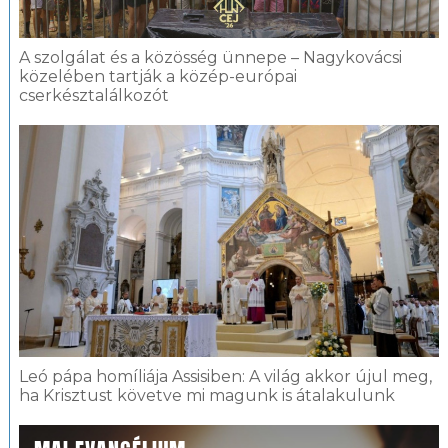
A szolgálat és a közösség ünnepe – Nagykovácsi
közelében tartják a közép-európai
cserkésztalálkozót
Leó pápa homíliája Assisiben: A világ akkor újul meg,
ha Krisztust követve mi magunk is átalakulunk