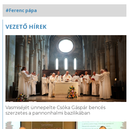
#Ferenc pápa
Kapcsolódó
VEZETŐ HÍREK
fotógaléria
Vasmiséjét ünnepelte Csóka Gáspár bencés
szerzetes a pannonhalmi bazilikában