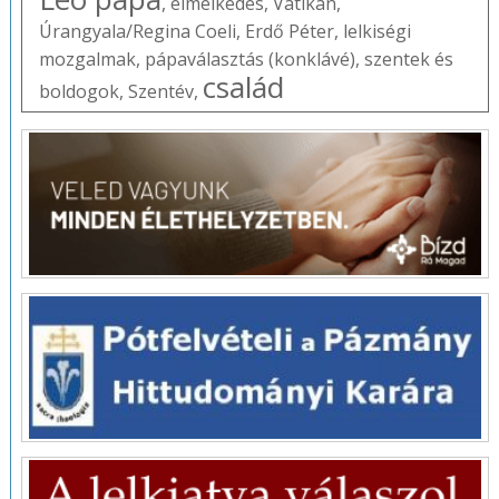
,
elmélkedés
,
Vatikán
,
Úrangyala/Regina Coeli
,
Erdő Péter
,
lelkiségi
mozgalmak
,
pápaválasztás (konklávé)
,
szentek és
család
boldogok
,
Szentév
,