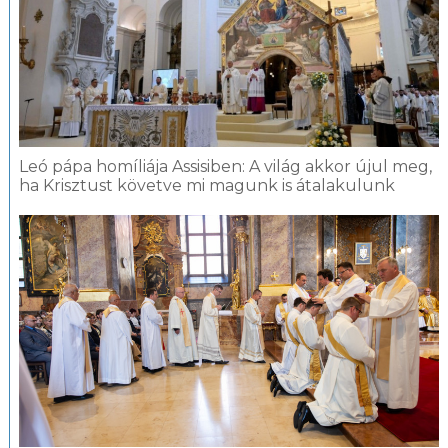
Leó pápa homíliája Assisiben: A világ akkor újul meg,
ha Krisztust követve mi magunk is átalakulunk