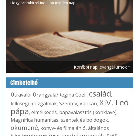
Hogy örömhírrel induljon minden nap...
Korábbi napi evangéliumok »
Címkefelhő
család
Útravaló
,
Úrangyala/Regina Coeli
,
,
XIV. Leó
lelkiségi mozgalmak
,
Szentév
,
Vatikán
,
pápa
,
elmélkedés
,
pápaválasztás (konklávé)
,
Magnifica humanitas
,
szentek és boldogok
,
ökumené
,
könyv- és filmajánló
,
általános
egyházmegyék