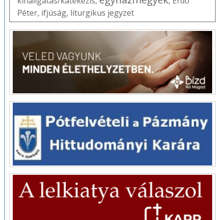
kihallgatás/katekézis
,
,
Erdő
Péter
,
ifjúság
,
liturgikus jegyzet