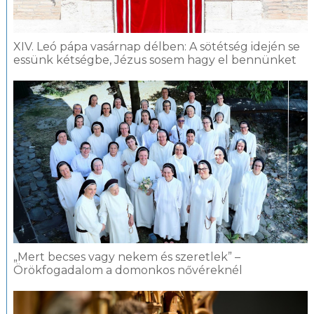
XIV. Leó pápa vasárnap délben: A sötétség idején se
essünk kétségbe, Jézus sosem hagy el bennünket
„Mert becses vagy nekem és szeretlek” –
Örökfogadalom a domonkos nővéreknél