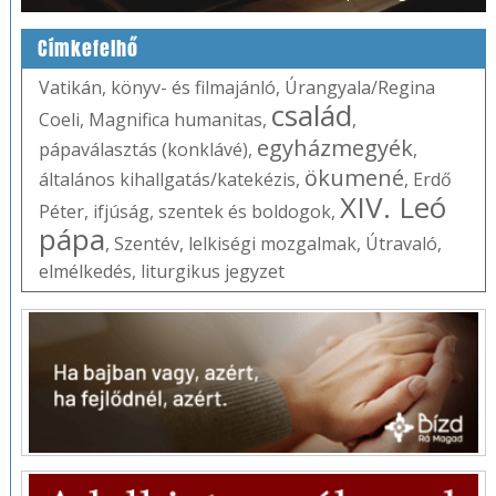
Címkefelhő
Vatikán
,
könyv- és filmajánló
,
Úrangyala/Regina
család
Coeli
,
Magnifica humanitas
,
,
egyházmegyék
pápaválasztás (konklávé)
,
,
ökumené
általános kihallgatás/katekézis
,
,
Erdő
XIV. Leó
Péter
,
ifjúság
,
szentek és boldogok
,
pápa
,
Szentév
,
lelkiségi mozgalmak
,
Útravaló
,
elmélkedés
,
liturgikus jegyzet