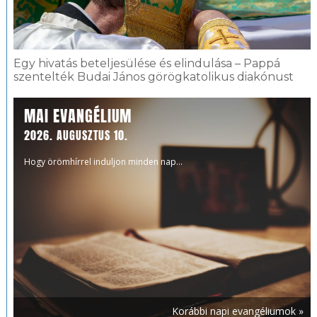
Egy hivatás beteljesülése és elindulása – Pappá
szentelték Budai János görögkatolikus diakónust
MAI EVANGÉLIUM
2026. AUGUSZTUS 10.
Hogy örömhírrel induljon minden nap...
Korábbi napi evangéliumok »