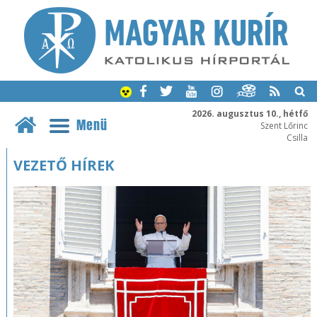
2026. augusztus 10., hétfő
Menü
Szent Lőrinc
Csilla
VEZETŐ HÍREK