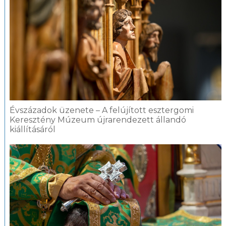
Évszázadok üzenete – A felújított esztergomi
Keresztény Múzeum újrarendezett állandó
kiállításáról