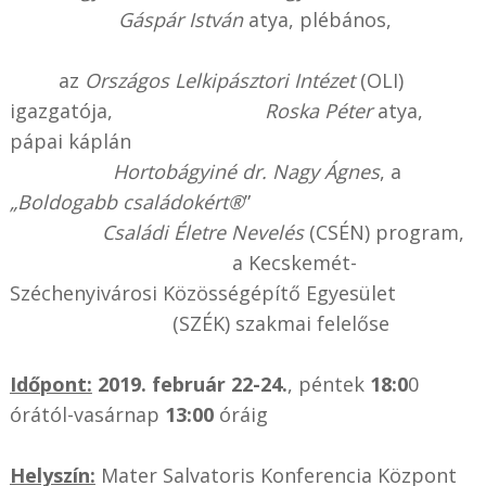
Gáspár István
atya, plébános,
az
Országos Lelkipásztori Intézet
(OLI)
igazgatója,
Roska Péter
atya,
pápai káplán
Hortobágyiné dr. Nagy Ágnes
, a
„Boldogabb családokért®
”
Családi Életre Nevelés
(CSÉN) program,
a Kecskemét-
Széchenyivárosi Közösségépítő Egyesület
(SZÉK) szakmai felelőse
Időpont:
2019. február 22-24.
, péntek
18:0
0
órától-vasárnap
13:00
óráig
Helyszín:
Mater Salvatoris Konferencia Központ