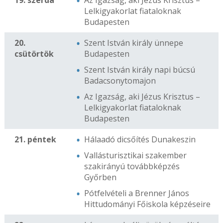
19. szerda
Az Igazság, aki Jézus Krisztus –
Lelkigyakorlat fiataloknak
Budapesten
20.
Szent István király ünnepe
csütörtök
Budapesten
Szent István király napi búcsú
Badacsonytomajon
Az Igazság, aki Jézus Krisztus –
Lelkigyakorlat fiataloknak
Budapesten
21. péntek
Hálaadó dicsőítés Dunakeszin
Vallásturisztikai szakember
szakirányú továbbképzés
Győrben
Pótfelvételi a Brenner János
Hittudományi Főiskola képzéseire