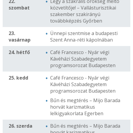
22.
Légy a szakrális örökség méltó
szombat
közvetítője! – Vallásturisztikai
szakember szakirányú
továbbképzés Győrben
23.
Ünnepi szentmise a budapesti
vasárnap
Szent Anna-réti kápolnában
24. hétfő
Café Francesco - Nyár végi
Kávéházi Szabadegyetem
programsorozat Budapesten
25. kedd
Café Francesco - Nyár végi
Kávéházi Szabadegyetem
programsorozat Budapesten
Bűn és megtérés – Mijo Barada
horvát karizmatikus
lelkigyakorlata Egerben
26. szerda
Bűn és megtérés – Mijo Barada
horvát karizmatikus