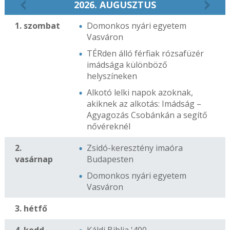
2026. AUGUSZTUS
1. szombat
Domonkos nyári egyetem
Vasváron
TÉRden álló férfiak rózsafüzér
imádsága különböző
helyszíneken
Alkotó lelki napok azoknak,
akiknek az alkotás: Imádság –
Agyagozás Csobánkán a segítő
nővéreknél
2.
Zsidó-keresztény imaóra
vasárnap
Budapesten
Domonkos nyári egyetem
Vasváron
3. hétfő