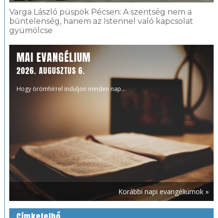
Varga László püspök Pécsen: A szentség nem a
bűntelenség, hanem az Istennel való kapcsolat
gyümölcse
MAI EVANGÉLIUM
2026. AUGUSZTUS 6.
Hogy örömhírrel induljon minden nap...
Korábbi napi evangéliumok »
Címkefelhő