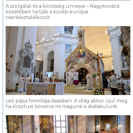
A szolgálat és a közösség ünnepe – Nagykovácsi
közelében tartják a közép-európai
cserkésztalálkozót
Leó pápa homíliája Assisiben: A világ akkor újul meg,
ha Krisztust követve mi magunk is átalakulunk