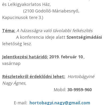
és Lelkigyakorlatos Ház,
(2100 Gödöllő-Máriabesnyő,
Kapucinusok tere 3.)
Téma:
A házasságra való távolabbi felkészítés
A konferencia ideje alatt
Szentségimádási
lehetőség lesz.
Jelentkezési határidő:
2019. február 10
.,
vasárnap
Részletekről érdeklődni lehet:
Hortobágyiné
Nagy Ágnes
,
Mobil:
30-9959-960
E-mail:
hortobagyi.nagy@gmail.com