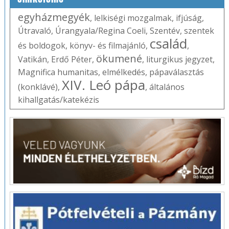
egyházmegyék
,
lelkiségi mozgalmak
,
ifjúság
,
Útravaló
,
Úrangyala/Regina Coeli
,
Szentév
,
szentek
család
és boldogok
,
könyv- és filmajánló
,
,
ökumené
Vatikán
,
Erdő Péter
,
,
liturgikus jegyzet
,
Magnifica humanitas
,
elmélkedés
,
pápaválasztás
XIV. Leó pápa
(konklávé)
,
,
általános
kihallgatás/katekézis