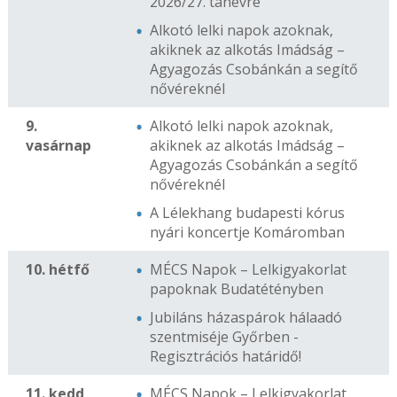
2026/27. tanévre
Alkotó lelki napok azoknak,
akiknek az alkotás Imádság –
Agyagozás Csobánkán a segítő
nővéreknél
9.
Alkotó lelki napok azoknak,
vasárnap
akiknek az alkotás Imádság –
Agyagozás Csobánkán a segítő
nővéreknél
A Lélekhang budapesti kórus
nyári koncertje Komáromban
10. hétfő
MÉCS Napok – Lelkigyakorlat
papoknak Budatétényben
Jubiláns házaspárok hálaadó
szentmiséje Győrben -
Regisztrációs határidő!
11. kedd
MÉCS Napok – Lelkigyakorlat