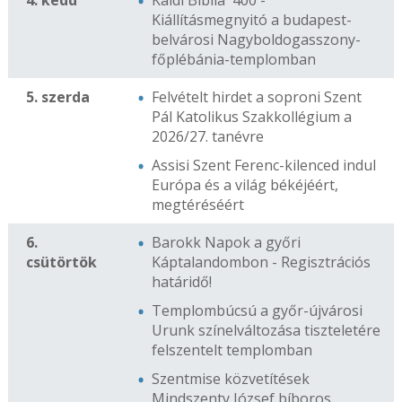
4. kedd
Káldi Biblia '400 -
Kiállításmegnyitó a budapest-
belvárosi Nagyboldogasszony-
főplébánia-templomban
5. szerda
Felvételt hirdet a soproni Szent
Pál Katolikus Szakkollégium a
2026/27. tanévre
Assisi Szent Ferenc-kilenced indul
Európa és a világ békéjéért,
megtéréséért
6.
Barokk Napok a győri
csütörtök
Káptalandombon - Regisztrációs
határidő!
Templombúcsú a győr-újvárosi
Urunk színelváltozása tiszteletére
felszentelt templomban
Szentmise közvetítések
Mindszenty József bíboros