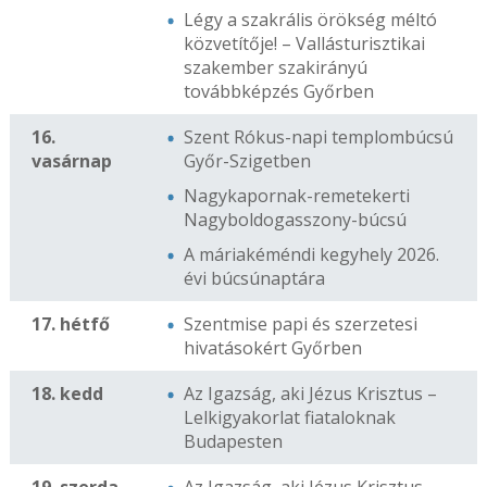
Légy a szakrális örökség méltó
közvetítője! – Vallásturisztikai
szakember szakirányú
továbbképzés Győrben
16.
Szent Rókus-napi templombúcsú
vasárnap
Győr-Szigetben
Nagykapornak-remetekerti
Nagyboldogasszony-búcsú
A máriakéméndi kegyhely 2026.
évi búcsúnaptára
17. hétfő
Szentmise papi és szerzetesi
hivatásokért Győrben
18. kedd
Az Igazság, aki Jézus Krisztus –
Lelkigyakorlat fiataloknak
Budapesten