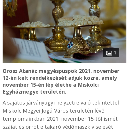
1
Orosz Atanáz megyéspüspök 2021. november
12-én kelt rendelkezését adjuk közre, amely
november 15-én lép életbe a Miskolci
Egyházmegye területén.
A sajátos járványügyi helyzetre való tekintettel
Miskolc Megyei Jogú Város területén lévő
templomainkban 2021. november 15-től ismét
szájat és orrot eltakaró védőmaszk viselését