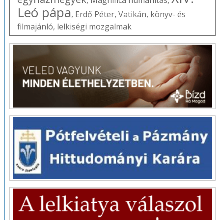
Leó pápa
,
Erdő Péter
,
Vatikán
,
könyv- és
filmajánló
,
lelkiségi mozgalmak