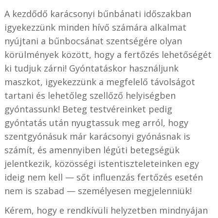
A kezdődő karácsonyi bűnbánati időszakban
igyekezzünk minden hívő számára alkalmat
nyújtani a bűnbocsánat szentségére olyan
körülmények között, hogy a fertőzés lehetőségét
ki tudjuk zárni! Gyóntatáskor használjunk
maszkot, igyekezzünk a megfelelő távolságot
tartani és lehetőleg szellőző helyiségben
gyóntassunk! Beteg testvéreinket pedig
gyóntatás után nyugtassuk meg arról, hogy
szentgyónásuk már karácsonyi gyónásnak is
számít, és amennyiben légúti betegségük
jelentkezik, közösségi istentiszteleteinken egy
ideig nem kell — sőt influenzás fertőzés esetén
nem is szabad — személyesen megjelenniük!
Kérem, hogy e rendkívüli helyzetben mindnyájan