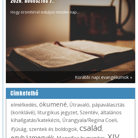
2026. AUGUSZTUS 7.
Hogy örömhírrel induljon minden nap...
Korábbi napi evangéliumok »
Címkefelhő
ökumené
elmélkedés
,
,
Útravaló
,
pápaválasztás
(konklávé)
,
liturgikus jegyzet
,
Szentév
,
általános
kihallgatás/katekézis
,
Úrangyala/Regina Coeli
,
család
ifjúság
,
szentek és boldogok
,
,
XIV.
egyházmegyék
,
Magnifica humanitas
,