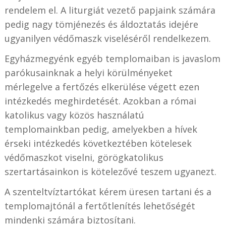
rendelem el. A liturgiát vezető papjaink számára
pedig nagy tömjénezés és áldoztatás idejére
ugyanilyen védőmaszk viseléséről rendelkezem.
Egyházmegyénk egyéb templomaiban is javaslom
parókusainknak a helyi körülményeket
mérlegelve a fertőzés elkerülése végett ezen
intézkedés meghirdetését. Azokban a római
katolikus vagy közös használatú
templomainkban pedig, amelyekben a hívek
érseki intézkedés következtében kötelesek
védőmaszkot viselni, görögkatolikus
szertartásainkon is kötelezővé teszem ugyanezt.
A szenteltvíztartókat kérem üresen tartani és a
templomajtónál a fertőtlenítés lehetőségét
mindenki számára biztosítani.