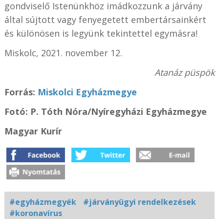
gondviselő Istenünkhöz imádkozzunk a járvány
által sújtott vagy fenyegetett embertársainkért
és különösen is legyünk tekintettel egymásra!
Miskolc, 2021. november 12.
Atanáz püspök
Forrás:
Miskolci Egyházmegye
Fotó:
P. Tóth Nóra
/Nyíregyházi Egyházmegye
Magyar Kurír
#egyházmegyék
#járványügyi rendelkezések
#koronavírus