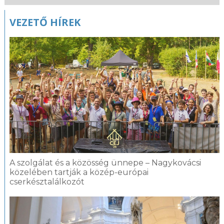
Kapcsolódó
VEZETŐ HÍREK
fotógaléria
A szolgálat és a közösség ünnepe – Nagykovácsi
közelében tartják a közép-európai
cserkésztalálkozót