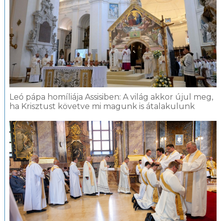
Leó pápa homíliája Assisiben: A világ akkor újul meg,
ha Krisztust követve mi magunk is átalakulunk