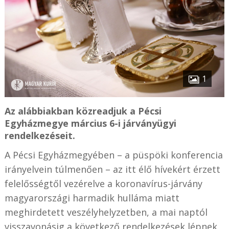
1
Az alábbiakban közreadjuk a Pécsi
Egyházmegye március 6-i járványügyi
rendelkezéseit.
A Pécsi Egyházmegyében – a püspöki konferencia
irányelvein túlmenően – az itt élő hívekért érzett
felelősségtől vezérelve a koronavírus-járvány
magyarországi harmadik hulláma miatt
meghirdetett veszélyhelyzetben, a mai naptól
visszavonásig a következő rendelkezések lépnek