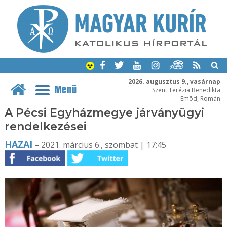
2026. augusztus 9., vasárnap
Menü
Szent Terézia Benedikta
Emõd, Román
A Pécsi Egyházmegye járványügyi
rendelkezései
HAZAI
– 2021. március 6., szombat | 17:45