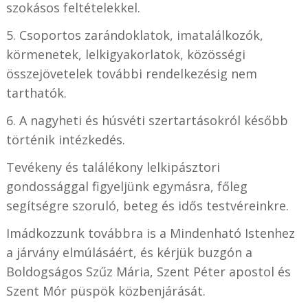
szokásos feltételekkel.
5. Csoportos zarándoklatok, imatalálkozók,
körmenetek, lelkigyakorlatok, közösségi
összejövetelek további rendelkezésig nem
tarthatók.
6. A nagyheti és húsvéti szertartásokról később
történik intézkedés.
Tevékeny és találékony lelkipásztori
gondossággal figyeljünk egymásra, főleg
segítségre szoruló, beteg és idős testvéreinkre.
Imádkozzunk továbbra is a Mindenható Istenhez
a járvány elmúlásáért, és kérjük buzgón a
Boldogságos Szűz Mária, Szent Péter apostol és
Szent Mór püspök közbenjárását.