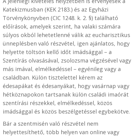
A jelenlegi kivételes helyzetben is érvényesek a
Katekizmusban (KEK 2183.) és az Egyházi
Törvénykönyvben (CIC 1248. k. 2. §) található
előírások, amelyek szerint, ha valaki számára
súlyos okból lehetetlenné válik az eucharisztikus
ünneplésben való részvétel, igen ajánlatos, hogy
helyette töltsön kellő időt imádsággal – a
Szentírás olvasásával, zsolozsma végzésével vagy
más imával, elmélkedéssel – egyénileg vagy a
családban. Külön tisztelettel kérem az
édesapákat és édesanyákat, hogy vasárnap vagy
hétköznapokon tartsanak külön családi imaórát
szentírási részekkel, elmélkedéssel, közös
imádsággal és közös beszélgetéssel egybekötve.
Bár a szentmisén való részvétel nem
helyettesíthető, több helyen van online vagy