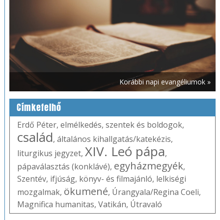
Korábbi napi evangéliumok »
Címkefelhő
Erdő Péter
,
elmélkedés
,
szentek és boldogok
,
család
,
általános kihallgatás/katekézis
,
XIV. Leó pápa
liturgikus jegyzet
,
,
egyházmegyék
pápaválasztás (konklávé)
,
,
Szentév
,
ifjúság
,
könyv- és filmajánló
,
lelkiségi
ökumené
mozgalmak
,
,
Úrangyala/Regina Coeli
,
Magnifica humanitas
,
Vatikán
,
Útravaló