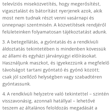
televíziós miseközvetítés, hogy megerősítést,
vigasztalást és bátorítást nyerjenek azok, akik
most nem tudnak részt venni vasárnapi és
ünnepnapi szentmisén. A közvetítések rendjéről
felületeinken folyamatosan tájékoztatást adunk.
3. A betegellátás, a gyóntatás és a rendkívüli
áldoztatás tekintetében is mindenben kövessük
az állami és egyházi járványügyi előírásokat.
Használjunk maszkot, és igyekezzünk a megfelelő
távolságot tartani gyóntató és gyónó között;
csak jól szellőző helységben vagy szabadtéren
gyóntassunk.
4. A rendkívüli helyzetre való tekintettel – szintén
visszavonásig, azonnali hatállyal – lehetővé
teszem az általános feloldozás megadását a