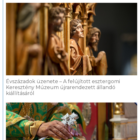
Évszázadok üzenete – A felújított esztergomi
Keresztény Múzeum újrarendezett állandó
kiállításáról