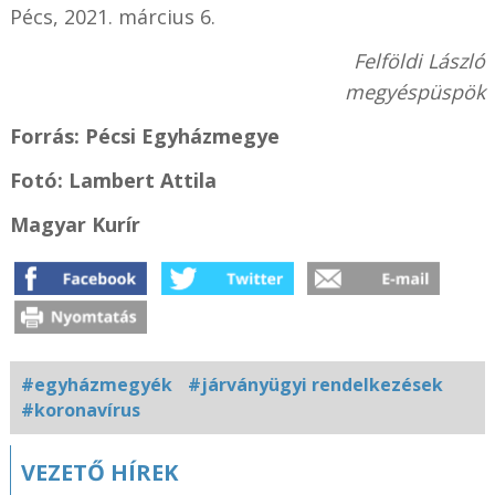
Pécs, 2021. március 6.
Felföldi László
megyéspüspök
Forrás: Pécsi Egyházmegye
Fotó: Lambert Attila
Magyar Kurír
#egyházmegyék
#járványügyi rendelkezések
#koronavírus
Kapcsolódó
VEZETŐ HÍREK
fotógaléria