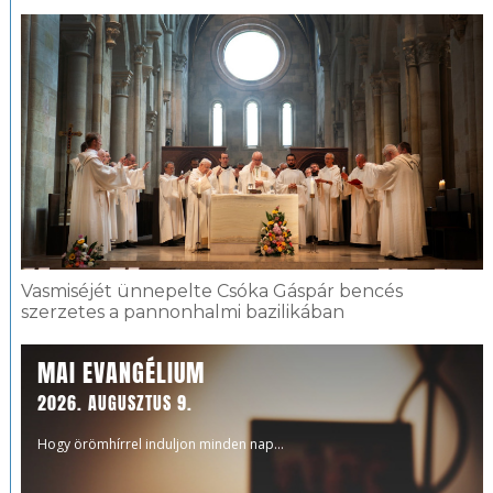
Vasmiséjét ünnepelte Csóka Gáspár bencés
szerzetes a pannonhalmi bazilikában
MAI EVANGÉLIUM
2026. AUGUSZTUS 9.
Hogy örömhírrel induljon minden nap...