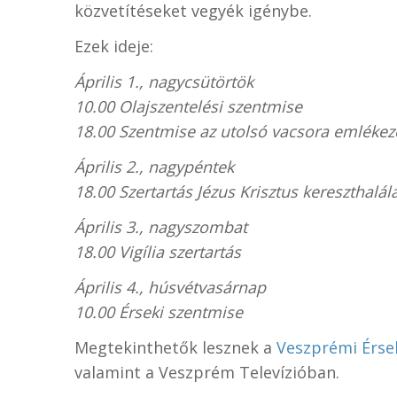
közvetítéseket vegyék igénybe.
Ezek ideje:
Április 1., nagycsütörtök
10.00 Olajszentelési szentmise
18.00 Szentmise az utolsó vacsora emlékez
Április 2., nagypéntek
18.00 Szertartás Jézus Krisztus kereszthalá
Április 3., n
agyszombat
18.00 Vigília szertartás
Április 4., húsvétvasárnap
10.00 Érseki szentmise
Megtekinthetők lesznek a
Veszprémi Érse
valamint a Veszprém Televízióban.