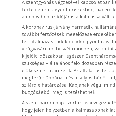
A szentgyónás végzésével kapcsolatban k
történjen zárt gyóntatószékben, hanem le
amennyiben az időjárás alkalmassá válik 
A koronavírus-járvány harmadik hullámána
további fertőzések megelőzése érdekébe
felhatalmazást adok minden gyóntatási f
virágvasárnap, húsvét ünnepén, valamint 
kijelölt időszakban, egészen Szenthároms
szükséges – általános feloldozásban része
előkészület után kérik. Az általános felol
megtérő bűnbánata és a súlyos bűnök fü
szilárd elhatározása. Kapjanak végül mind
buzgóságból meg is tetézhetnek.
A szent három nap szertartásai végezhet
hogy jelen helyzetben alkalmasabbnak láts