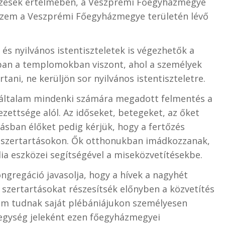
lkezések értelmében, a Veszprémi Főegyházmegye
ezem a Veszprémi Főegyházmegye területén lévő
és nyilvános istentiszteletek is végezhetők a
ban a templomokban viszont, ahol a személyek
ani, ne kerüljön sor nyilvános istentiszteletre.
 általam mindenki számára megadott felmentés a
zettsége alól. Az időseket, betegeket, az őket
ásban élőket pedig kérjük, hogy a fertőzés
a szertartásokon. Ők otthonukban imádkozzanak,
ia eszközei segítségével a miseközvetítésekbe.
ongregáció javasolja, hogy a hívek a nagyhét
t szertartásokat részesítsék előnyben a közvetítés
nem tudnak saját plébániájukon személyesen
 egység jeleként ezen főegyházmegyei