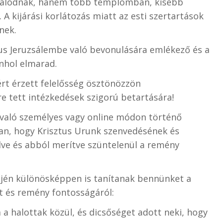
rálódnak, hanem több templomban, kisebb
A kijárási korlátozás miatt az esti szertartások
nek.
zus Jeruzsálembe való bevonulására emlékező és a
nhol elmarad.
rt érzett felelősség ösztönözzön
 tett intézkedések szigorú betartására!
 való személyes vagy online módon történő
an, hogy Krisztus Urunk szenvedésének és
ve és abból merítve szüntelenül a remény
ején különösképpen is tanítanak bennünket a
t és remény fontosságáról:
a a halottak közül, és dicsőséget adott neki, hogy