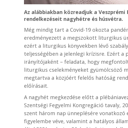
Az alábbiakban közreadjuk a Veszprémi 
rendelkezéseit nagyhétre és húsvétra.
Még mindig tart a Covid-19 okozta pandé
eredményezett a megszokott liturgikus ün
ezért a liturgikus könyvekben lévő szabá
teljességében a jelenlegi krízisre. Ezért a
irányítójaként – feladata, hogy megfonto
liturgikus cselekményeket gyümölcsöző mó
megtartva a közjóért felelős hatóság ren
előírásait.
A nagyhét megkezdése előtt a plébániaveze
Szentségi Fegyelmi Kongregáció tavaly, 2
szent három nap ünneplésére vonatkozó el
figyelembe véve, valamint a hatályos áll