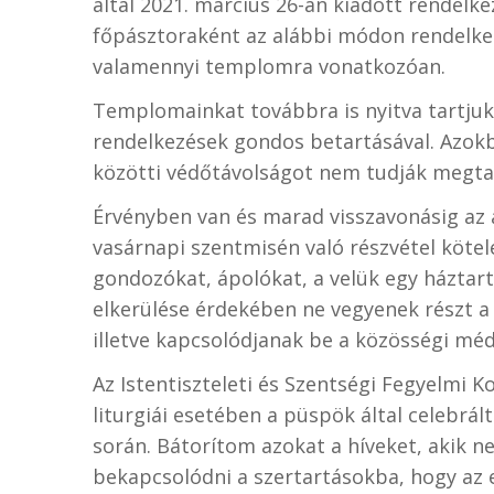
által 2021. március 26-án kiadott rende
főpásztoraként az alábbi módon rendelk
valamennyi templomra vonatkozóan.
Templomainkat továbbra is nyitva tartjuk 
rendelkezések gondos betartásával. Azok
közötti védőtávolságot nem tudják megtart
Érvényben van és marad visszavonásig az
vasárnapi szentmisén való részvétel kötele
gondozókat, ápolókat, a velük egy háztart
elkerülése érdekében ne vegyenek részt 
illetve kapcsolódjanak be a közösségi méd
Az Istentiszteleti és Szentségi Fegyelmi K
liturgiái esetében a püspök által celebrál
során. Bátorítom azokat a híveket, akik 
bekapcsolódni a szertartásokba, hogy az