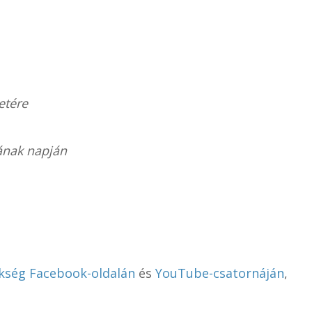
etére
lának napján
kség Facebook-oldalán
és
YouTube-csatornáján
,