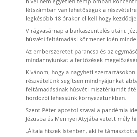
hívei nem egyetlen templomban koncent
létszámban van lehetőségük a részvételre. 
legkésőbb 18 órakor el kell hogy kezdődje
Virágvasárnap a barkaszentelés utáni, Jé
húsvéti feltámadási körmenet idén minde
Az emberszeretet parancsa és az egymásé
mindannyiunkat a fertőzések megelőzésére
Kívánom, hogy a nagyheti szertartásokon
részvételünk segítsen mindnyájunkat abb
feltámadásának húsvéti misztériumát átél
hordozói lehessünk környezetünkben.
Szent Péter apostol szavai a pandémia id
Jézusba és Mennyei Atyjába vetett mély hi
„Általa hiszek Istenben, aki feltámasztott