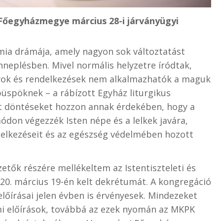
Főegyházmegye március 28-i járványügyi
mia drámája, amely nagyon sok változtatást
neplésben. Mivel normális helyzetre íródtak,
lyok és rendelkezések nem alkalmazhatók a maguk
 püspöknek – a rábízott Egyház liturgikus
lt döntéseket hozzon annak érdekében, hogy a
don végezzék Isten népe és a lelkek javára,
delkezéseit és az egészség védelmében hozott
tők részére mellékeltem az Istentiszteleti és
020. március 19-én kelt dekrétumát. A kongregáció
őírásai jelen évben is érvényesek. Mindezeket
ami előírások, továbbá az ezek nyomán az MKPK