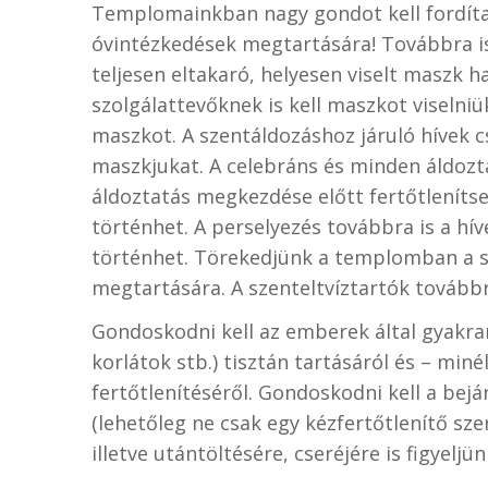
Templomainkban nagy gondot kell fordíta
óvintézkedések megtartására! Továbbra is
teljesen eltakaró, helyesen viselt maszk h
szolgálattevőknek is kell maszkot viselniük
maszkot. A szentáldozáshoz járuló hívek c
maszkjukat. A celebráns és minden áldoztat
áldoztatás megkezdése előtt fertőtlenítse
történhet. A perselyezés továbbra is a hív
történhet. Törekedjünk a templomban a s
megtartására. A szenteltvíztartók tovább
Gondoskodni kell az emberek által gyakran 
korlátok stb.) tisztán tartásáról és – min
fertőtlenítéséről. Gondoskodni kell a bejá
(lehetőleg ne csak egy kézfertőtlenítő s
illetve utántöltésére, cseréjére is figyeljün