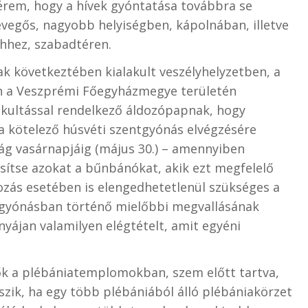
érem, hogy a hívek gyóntatása továbbra se
vegős, nagyobb helyiségben, kápolnában, illetve
ehhez, szabadtéren.
k következtében kialakult veszélyhelyzetben, a
n a Veszprémi Főegyházmegye területén
akultással rendelkező áldozópapnak, hogy
a kötelező húsvéti szentgyónás elvégzésére
ág vasárnapjáig (május 30.) – amennyiben
sítse azokat a bűnbánókat, akik ezt megfelelő
dozás esetében is elengedhetetlenül szükséges a
lgyónásban történő mielőbbi megvallásának
nyájan valamilyen elégtételt, amit egyéni
ők a plébániatemplomokban, szem előtt tartva,
zik, ha egy több plébániából álló plébániakörzet