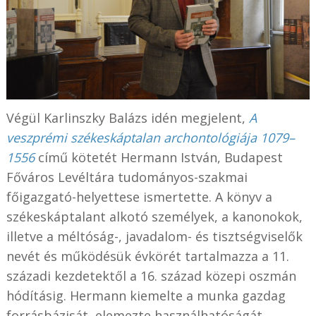
Végül Karlinszky Balázs idén megjelent,
A
veszprémi székeskáptalan archontológiája 1079–
1556
című kötetét Hermann István, Budapest
Főváros Levéltára tudományos-szakmai
főigazgató-helyettese ismertette. A könyv a
székeskáptalant alkotó személyek, a kanonokok,
illetve a méltóság-, javadalom- és tisztségviselők
nevét és működésük évkörét tartalmazza a 11.
századi kezdetektől a 16. század közepi oszmán
hódításig. Hermann kiemelte a munka gazdag
forrásbázisát, elemezte használhatóságát.