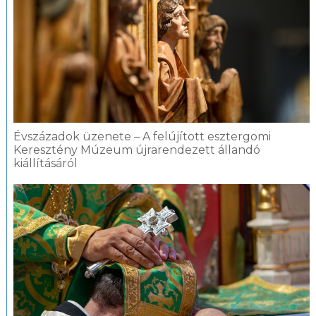
Évszázadok üzenete – A felújított esztergomi
Keresztény Múzeum újrarendezett állandó
kiállításáról