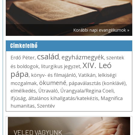
Korábbi napi evangéliumok »
Címkefelhő
család
egyházmegyék
Erdő Péter
,
,
,
szentek
XIV. Leó
és boldogok
,
liturgikus jegyzet
,
pápa
,
könyv- és filmajánló
,
Vatikán
,
lelkiségi
ökumené
mozgalmak
,
,
pápaválasztás (konklávé)
,
elmélkedés
,
Útravaló
,
Úrangyala/Regina Coeli
,
ifjúság
,
általános kihallgatás/katekézis
,
Magnifica
humanitas
,
Szentév