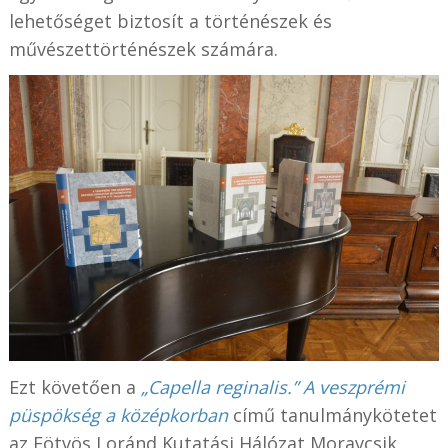
lehetőséget biztosít a történészek és
művészettörténészek számára.
Ezt követően a
„Capella reginalis.” A veszprémi
püspökség a középkorban
című tanulmánykötetet
az Eötvös Loránd Kutatási Hálózat Moravcsik