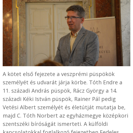
A kötet első fejezete a veszprémi püspökök
személyét és udvarát járja körbe. Tóth Endre a
11. századi András püspök, Rácz György a 14.
századi Kéki István püspök, Rainer Pál pedig
Vetési Albert személyét és életútját mutatja be,
majd C. Tóth Norbert az egyházmegye középkori
szentszéki bíróságát ismerteti. A külföldi
kapcsolatokkal foglalkozó fejezetben Fedeles