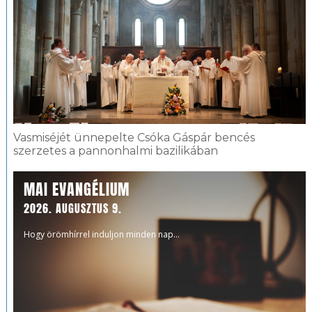
Vasmiséjét ünnepelte Csóka Gáspár bencés
szerzetes a pannonhalmi bazilikában
MAI EVANGÉLIUM
2026. AUGUSZTUS 9.
Hogy örömhírrel induljon minden nap...