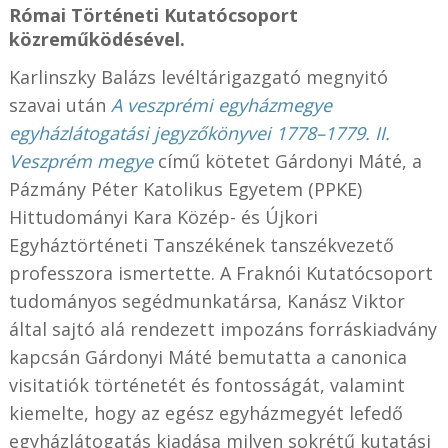
Római Történeti Kutatócsoport
közreműködésével.
Karlinszky Balázs levéltárigazgató megnyitó
szavai után
A veszprémi egyházmegye
egyházlátogatási jegyzőkönyvei 1778–1779. II.
Veszprém megye
című kötetet Gárdonyi Máté, a
Pázmány Péter Katolikus Egyetem (PPKE)
Hittudományi Kara Közép- és Újkori
Egyháztörténeti Tanszékének tanszékvezető
professzora ismertette. A Fraknói Kutatócsoport
tudományos segédmunkatársa, Kanász Viktor
által sajtó alá rendezett impozáns forráskiadvány
kapcsán Gárdonyi Máté bemutatta a canonica
visitatiók történetét és fontosságát, valamint
kiemelte, hogy az egész egyházmegyét lefedő
egyházlátogatás kiadása milyen sokrétű kutatási