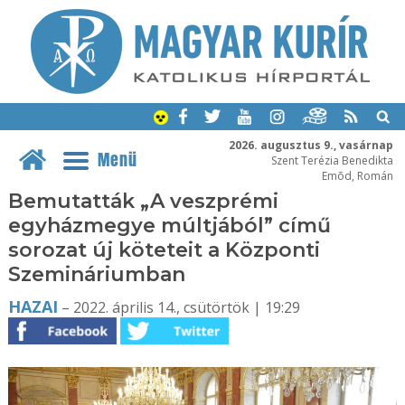
2026. augusztus 9., vasárnap
Menü
Szent Terézia Benedikta
Emõd, Román
Bemutatták „A veszprémi
egyházmegye múltjából” című
sorozat új köteteit a Központi
Szemináriumban
HAZAI
– 2022. április 14., csütörtök | 19:29