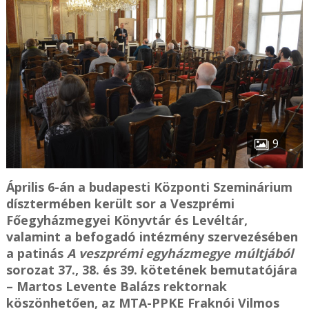
9
Április 6-án a budapesti Központi Szeminárium
dísztermében került sor a Veszprémi
Főegyházmegyei Könyvtár és Levéltár,
valamint a befogadó intézmény szervezésében
a patinás
A veszprémi egyházmegye múltjából
sorozat 37., 38. és 39. kötetének bemutatójára
– Martos Levente Balázs rektornak
köszönhetően, az MTA-PPKE Fraknói Vilmos