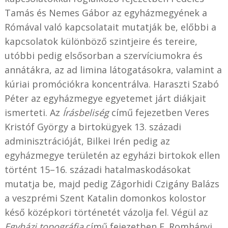
Tamás és Nemes Gábor az egyházmegyének a
Rómával való kapcsolatait mutatják be, előbbi a
kapcsolatok különböző szintjeire és tereire,
utóbbi pedig elsősorban a szervíciumokra és
annátákra, az ad limina látogatásokra, valamint a
kúriai promóciókra koncentrálva. Haraszti Szabó
Péter az egyházmegye egyetemet járt diákjait
ismerteti. Az
Írásbeliség
című fejezetben Veres
Kristóf György a birtokügyek 13. századi
adminisztrációját, Bilkei Irén pedig az
egyházmegye területén az egyházi birtokok ellen
történt 15–16. századi hatalmaskodásokat
mutatja be, majd pedig Zágorhidi Czigány Balázs
a veszprémi Szent Katalin domonkos kolostor
késő középkori történetét vázolja fel. Végül az
Egyházi topográfia
című fejezetben F. Romhányi