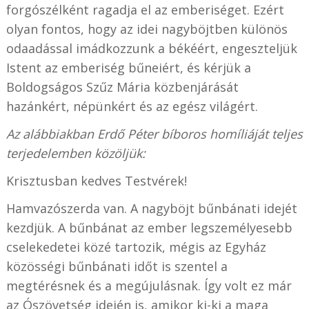
forgószélként ragadja el az emberiséget. Ezért
olyan fontos, hogy az idei nagyböjtben különös
odaadással imádkozzunk a békéért, engeszteljük
Istent az emberiség bűneiért, és kérjük a
Boldogságos Szűz Mária közbenjárását
hazánkért, népünkért és az egész világért.
Az alábbiakban Erdő Péter bíboros homíliáját teljes
terjedelemben közöljük:
Krisztusban kedves Testvérek!
Hamvazószerda van. A nagyböjt bűnbánati idejét
kezdjük. A bűnbánat az ember legszemélyesebb
cselekedetei közé tartozik, mégis az Egyház
közösségi bűnbánati időt is szentel a
megtérésnek és a megújulásnak. Így volt ez már
az Ószövetség idején is, amikor ki-ki a maga