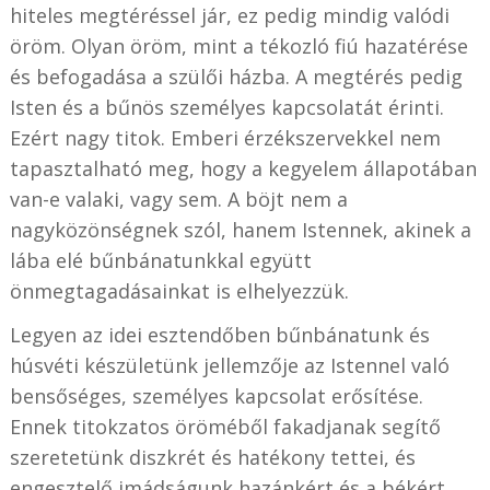
hiteles megtéréssel jár, ez pedig mindig valódi
öröm. Olyan öröm, mint a tékozló fiú hazatérése
és befogadása a szülői házba. A megtérés pedig
Isten és a bűnös személyes kapcsolatát érinti.
Ezért nagy titok. Emberi érzékszervekkel nem
tapasztalható meg, hogy a kegyelem állapotában
van-e valaki, vagy sem. A böjt nem a
nagyközönségnek szól, hanem Istennek, akinek a
lába elé bűnbánatunkkal együtt
önmegtagadásainkat is elhelyezzük.
Legyen az idei esztendőben bűnbánatunk és
húsvéti készületünk jellemzője az Istennel való
bensőséges, személyes kapcsolat erősítése.
Ennek titokzatos öröméből fakadjanak segítő
szeretetünk diszkrét és hatékony tettei, és
engesztelő imádságunk hazánkért és a békért,