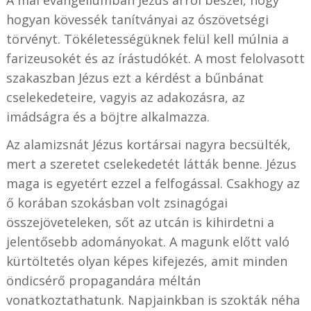
hogyan kövessék tanítványai az ószövetségi
törvényt. Tökéletességüknek felül kell múlnia a
farizeusokét és az írástudókét. A most felolvasott
szakaszban Jézus ezt a kérdést a bűnbánat
cselekedeteire, vagyis az adakozásra, az
imádságra és a böjtre alkalmazza.
Az alamizsnát Jézus kortársai nagyra becsülték,
mert a szeretet cselekedetét látták benne. Jézus
maga is egyetért ezzel a felfogással. Csakhogy az
ő korában szokásban volt zsinagógai
összejöveteleken, sőt az utcán is kihirdetni a
jelentősebb adományokat. A magunk előtt való
kürtöltetés olyan képes kifejezés, amit minden
öndicsérő propagandára méltán
vonatkoztathatunk. Napjainkban is szokták néha