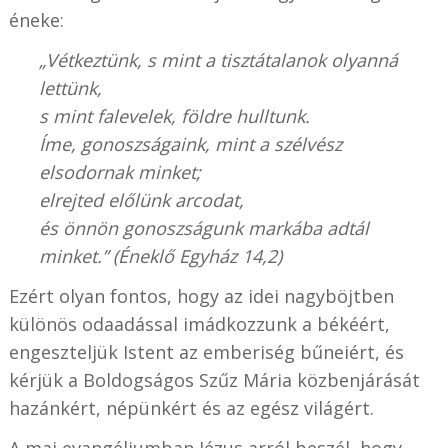
éneke:
„Vétkeztünk, s mint a tisztátalanok olyanná
lettünk,
s mint falevelek, földre hulltunk.
Íme, gonoszságaink, mint a szélvész
elsodornak minket;
elrejted előlünk arcodat,
és önnön gonoszságunk markába adtál
minket.” (Éneklő Egyház 14,2)
Ezért olyan fontos, hogy az idei nagyböjtben
különös odaadással imádkozzunk a békéért,
engeszteljük Istent az emberiség bűneiért, és
kérjük a Boldogságos Szűz Mária közbenjárását
hazánkért, népünkért és az egész világért.
A mai evangéliumban Jézus arról beszél, hogy