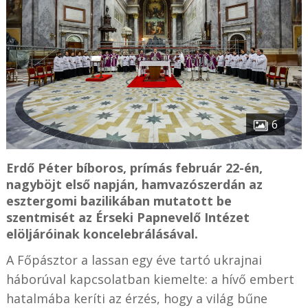
6
Erdő Péter bíboros, prímás február 22-én,
nagyböjt első napján, hamvazószerdán az
esztergomi bazilikában mutatott be
szentmisét az Érseki Papnevelő Intézet
elöljáróinak koncelebrálásával.
A Főpásztor a lassan egy éve tartó ukrajnai
háborúval kapcsolatban kiemelte: a hívő embert
hatalmába keríti az érzés, hogy a világ bűne