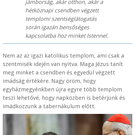
jámborság, akár otthon, akár a
hétköznapi csendben végzett
templomi szentséglátogatás
során igazán bensőséges
kapcsolatba hoz minket Istennel.
Nem az az igazi katolikus templom, ami csak a
szentmisék idején van nyitva. Maga Jézus tanít
meg minket a csendben és egyedül végzett
imádság értékére. Nagy öröm, hogy
egyházmegyénkben újra egyre több templom
teszi lehetővé, hogy napközben is betérjünk és
imádkozzunk a tabernákulum előtt.