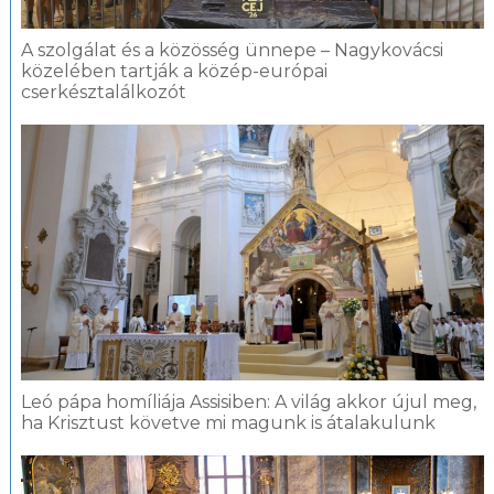
A szolgálat és a közösség ünnepe – Nagykovácsi
közelében tartják a közép-európai
cserkésztalálkozót
Leó pápa homíliája Assisiben: A világ akkor újul meg,
ha Krisztust követve mi magunk is átalakulunk