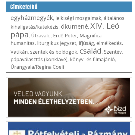
Címkefelhő
egyházmegyék
,
lelkiségi mozgalmak
,
általános
XIV. Leó
ökumené
kihallgatás/katekézis
,
,
pápa
,
Útravaló
,
Erdő Péter
,
Magnifica
humanitas
,
liturgikus jegyzet
,
ifjúság
,
elmélkedés
,
család
Vatikán
,
szentek és boldogok
,
,
Szentév
,
pápaválasztás (konklávé)
,
könyv- és filmajánló
,
Úrangyala/Regina Coeli