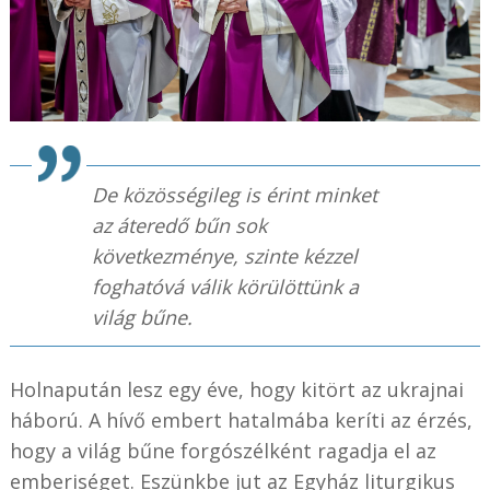
De közösségileg is érint minket
az áteredő bűn sok
következménye, szinte kézzel
foghatóvá válik körülöttünk a
világ bűne.
Holnapután lesz egy éve, hogy kitört az ukrajnai
háború. A hívő embert hatalmába keríti az érzés,
hogy a világ bűne forgószélként ragadja el az
emberiséget. Eszünkbe jut az Egyház liturgikus