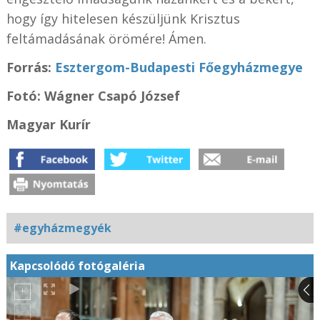
hogy így hitelesen készüljünk Krisztus
feltámadásának örömére! Ámen.
Forrás:
Esztergom-Budapesti Főegyházmegye
Fotó: Wágner Csapó József
Magyar Kurír
#egyházmegyék
Kapcsolódó fotógaléria