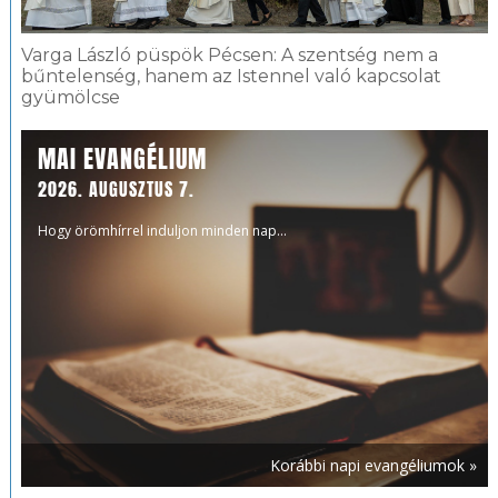
Varga László püspök Pécsen: A szentség nem a
bűntelenség, hanem az Istennel való kapcsolat
gyümölcse
MAI EVANGÉLIUM
2026. AUGUSZTUS 7.
Hogy örömhírrel induljon minden nap...
Korábbi napi evangéliumok »