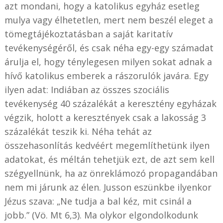
azt mondani, hogy a katolikus egyház esetleg
mulya vagy élhetetlen, mert nem beszél eleget a
tömegtájékoztatásban a saját karitatív
tevékenységéről, és csak néha egy-egy számadat
árulja el, hogy ténylegesen milyen sokat adnak a
hívő katolikus emberek a rászorulók javára. Egy
ilyen adat: Indiában az összes szociális
tevékenység 40 százalékát a keresztény egyházak
végzik, holott a keresztények csak a lakosság 3
százalékát teszik ki. Néha tehát az
összehasonlítás kedvéért megemlíthetünk ilyen
adatokat, és méltán tehetjük ezt, de azt sem kell
szégyellnünk, ha az önreklámozó propagandában
nem mi járunk az élen. Jusson eszünkbe ilyenkor
Jézus szava: „Ne tudja a bal kéz, mit csinál a
jobb.” (Vö. Mt 6,3). Ma olykor elgondolkodunk