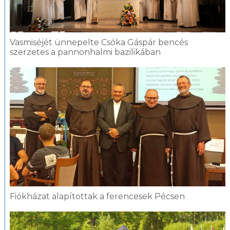
Vasmiséjét ünnepelte Csóka Gáspár bencés
szerzetes a pannonhalmi bazilikában
Fiókházat alapítottak a ferencesek Pécsen