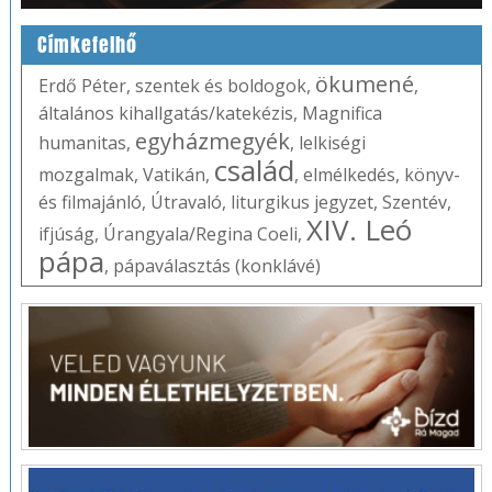
Címkefelhő
ökumené
Erdő Péter
,
szentek és boldogok
,
,
általános kihallgatás/katekézis
,
Magnifica
egyházmegyék
humanitas
,
,
lelkiségi
család
mozgalmak
,
Vatikán
,
,
elmélkedés
,
könyv-
és filmajánló
,
Útravaló
,
liturgikus jegyzet
,
Szentév
,
XIV. Leó
ifjúság
,
Úrangyala/Regina Coeli
,
pápa
,
pápaválasztás (konklávé)