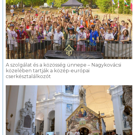
A szolgálat és a közösség ünnepe – Nagykovácsi
közelében tartják a közép-európai
cserkésztalálkozót