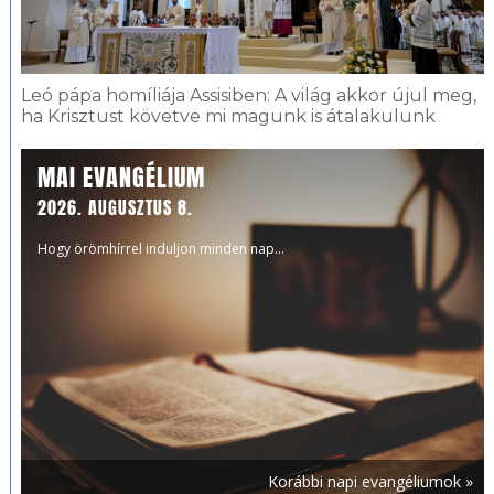
Leó pápa homíliája Assisiben: A világ akkor újul meg,
ha Krisztust követve mi magunk is átalakulunk
MAI EVANGÉLIUM
2026. AUGUSZTUS 8.
Hogy örömhírrel induljon minden nap...
Korábbi napi evangéliumok »