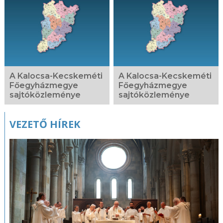
Kapcsolódó
fotógaléria
A Kalocsa-Kecskeméti
A Kalocsa-Kecskeméti
Főegyházmegye
Főegyházmegye
sajtóközleménye
sajtóközleménye
VEZETŐ HÍREK