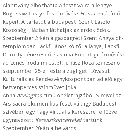
Alapítvány elhozhatta a fesztiválra a lengyel
Bogusław Lustyk festőművész
Humanoid
című
képeit. A tárlatot a budapesti Szent László
Közösségi Házban láthatják az érdeklődők.
Szeptember 24-én a gazdagréti Szent Angyalok-
templomban Lackfi János költő, a lánya, Lackfi
Dorottya énekesnő és Sinha Róbert gitárművész
ad zenés irodalmi estet. Juhász Róza színésznő
szeptember 25-én este a zugligeti Lóvasút
Kulturális és Rendezvényközpontban ad elő egy
hetvenperces színművet Jókai
Anna
Átvilágítás
című önéletrajzából. S mivel az
Ars Sacra ökumenikus fesztivál, így Budapest
szívében egy nagy virtuális keresztre felfűzve
úgynevezett
Keresztkoncerteket
tartunk.
Szeptember 20-án a belvárosi