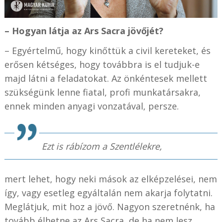
– Hogyan látja az Ars Sacra jövőjét?
– Egyértelmű, hogy kinőttük a civil kereteket, és
erősen kétséges, hogy továbbra is el tudjuk-e
majd látni a feladatokat. Az önkéntesek mellett
szükségünk lenne fiatal, profi munkatársakra,
ennek minden anyagi vonzatával, persze.
Ezt is rábízom a Szentlélekre,
mert lehet, hogy neki mások az elképzelései, nem
így, vagy esetleg egyáltalán nem akarja folytatni.
Meglátjuk, mit hoz a jövő. Nagyon szeretnénk, ha
tovább élhetne az Ars Sacra, de ha nem lesz