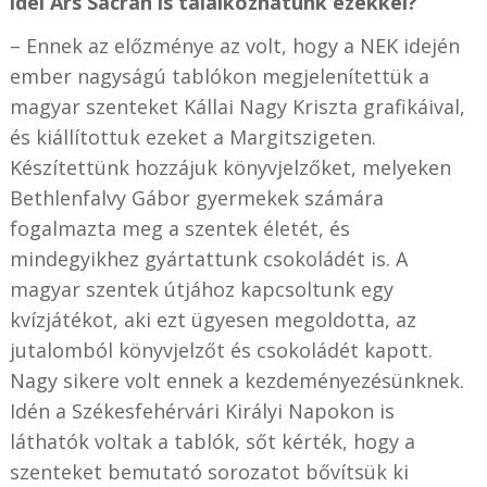
idei Ars Sacrán is találkozhatunk ezekkel?
– Ennek az előzménye az volt, hogy a NEK idején
ember nagyságú tablókon megjelenítettük a
magyar szenteket Kállai Nagy Kriszta grafikáival,
és kiállítottuk ezeket a Margitszigeten.
Készítettünk hozzájuk könyvjelzőket, melyeken
Bethlenfalvy Gábor gyermekek számára
fogalmazta meg a szentek életét, és
mindegyikhez gyártattunk csokoládét is. A
magyar szentek útjához kapcsoltunk egy
kvízjátékot, aki ezt ügyesen megoldotta, az
jutalomból könyvjelzőt és csokoládét kapott.
Nagy sikere volt ennek a kezdeményezésünknek.
Idén a Székesfehérvári Királyi Napokon is
láthatók voltak a tablók, sőt kérték, hogy a
szenteket bemutató sorozatot bővítsük ki