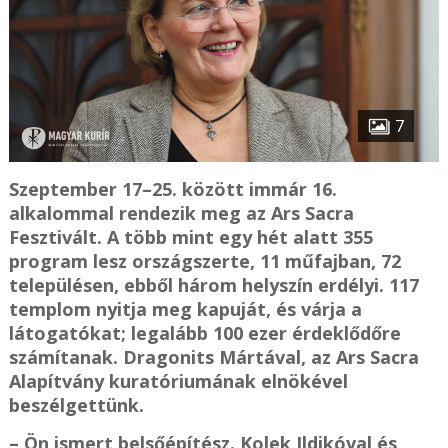
7
Szeptember 17–25. között immár 16.
alkalommal rendezik meg az Ars Sacra
Fesztivált. A több mint egy hét alatt 355
program lesz országszerte, 11 műfajban, 72
településen, ebből három helyszín erdélyi. 117
templom nyitja meg kapuját, és várja a
látogatókat; legalább 100 ezer érdeklődőre
számítanak. Dragonits Mártával, az Ars Sacra
Alapítvány kuratóriumának elnökével
beszélgettünk.
– Ön ismert belsőépítész. Kolek Ildikóval és