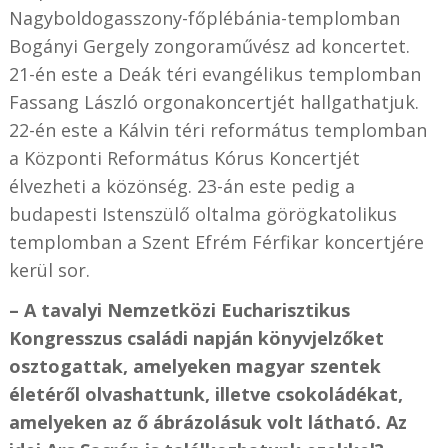
Nagyboldogasszony-főplébánia-templomban
Bogányi Gergely zongoraművész ad koncertet.
21-én este a Deák téri evangélikus templomban
Fassang László orgonakoncertjét hallgathatjuk.
22-én este a Kálvin téri református templomban
a Központi Református Kórus Koncertjét
élvezheti a közönség. 23-án este pedig a
budapesti Istenszülő oltalma görögkatolikus
templomban a Szent Efrém Férfikar koncertjére
kerül sor.
– A tavalyi Nemzetközi Eucharisztikus
Kongresszus családi napján könyvjelzőket
osztogattak, amelyeken magyar szentek
életéről olvashattunk, illetve csokoládékat,
amelyeken az ő ábrázolásuk volt látható. Az