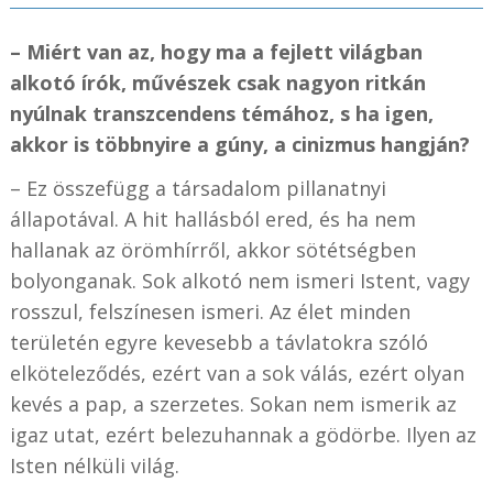
– Miért van az, hogy ma a fejlett világban
alkotó írók, művészek csak nagyon ritkán
nyúlnak transzcendens témához, s ha igen,
akkor is többnyire a gúny, a cinizmus hangján?
– Ez összefügg a társadalom pillanatnyi
állapotával. A hit hallásból ered, és ha nem
hallanak az örömhírről, akkor sötétségben
bolyonganak. Sok alkotó nem ismeri Istent, vagy
rosszul, felszínesen ismeri. Az élet minden
területén egyre kevesebb a távlatokra szóló
elköteleződés, ezért van a sok válás, ezért olyan
kevés a pap, a szerzetes. Sokan nem ismerik az
igaz utat, ezért belezuhannak a gödörbe. Ilyen az
Isten nélküli világ.