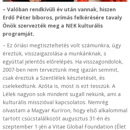
– Valóban rendkívüli év után vannak, hiszen
Erdő Péter bíboros, prímás felkérésére tavaly
Önök szervezték meg a NEK kulturális
programját.
– Ez óriási megtiszteltetés volt számunkra, úgy
éreztük, visszaigazolása a munkánknak, s
egyúttal jelentős előrelépés. Ha visszagondolok,
2007-ben nem terveztünk meg igazán semmit,
csak éreztük a Szentlélek késztetését, és
cselekedtünk. Azóta is, most is ezt tesszük. A
Lélek nagyon sok mindent sugall nekünk, ami a
kulturális misszióval kapcsolatos. Nemrég
olvastam a Magyar Kuríron, hogy első alkalommal
tartott csúcstalálkozót augusztus 31-én és
szeptember 1-jén a Vitae Global Foundation (Élet