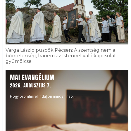
Varga László püspök Pécsen: A szentség nem a
bűntelenség, hanem az Istennel való kapcsolat
gyümölcse
MAI EVANGÉLIUM
2026. AUGUSZTUS 7.
Hogy örömhírrel induljon minden nap...