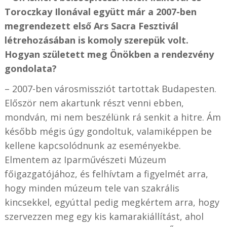
Toroczkay Ilonával együtt már a 2007-ben
megrendezett első Ars Sacra Fesztivál
létrehozásában is komoly szerepük volt.
Hogyan született meg Önökben a rendezvény
gondolata?
– 2007-ben városmissziót tartottak Budapesten.
Először nem akartunk részt venni ebben,
mondván, mi nem beszélünk rá senkit a hitre. Ám
később mégis úgy gondoltuk, valamiképpen be
kellene kapcsolódnunk az eseményekbe.
Elmentem az Iparművészeti Múzeum
főigazgatójához, és felhívtam a figyelmét arra,
hogy minden múzeum tele van szakrális
kincsekkel, egyúttal pedig megkértem arra, hogy
szervezzen meg egy kis kamarakiállítást, ahol