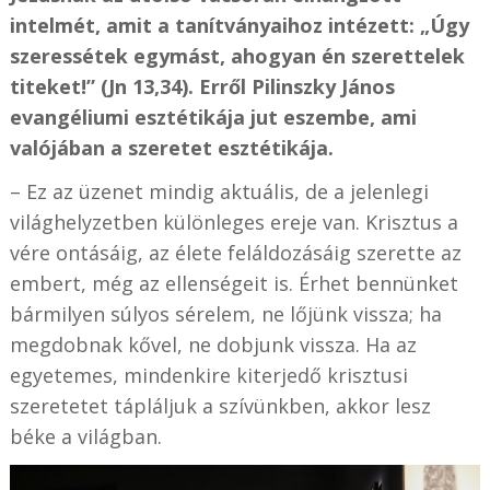
intelmét, amit a tanítványaihoz intézett: „Úgy
szeressétek egymást, ahogyan én szerettelek
titeket!” (Jn 13,34). Erről Pilinszky János
evangéliumi esztétikája jut eszembe, ami
valójában a szeretet esztétikája.
– Ez az üzenet mindig aktuális, de a jelenlegi
világhelyzetben különleges ereje van. Krisztus a
vére ontásáig, az élete feláldozásáig szerette az
embert, még az ellenségeit is. Érhet bennünket
bármilyen súlyos sérelem, ne lőjünk vissza; ha
megdobnak kővel, ne dobjunk vissza. Ha az
egyetemes, mindenkire kiterjedő krisztusi
szeretetet tápláljuk a szívünkben, akkor lesz
béke a világban.