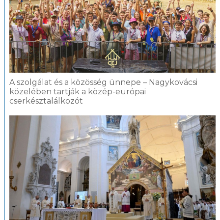
A szolgálat és a közösség ünnepe – Nagykovácsi
közelében tartják a közép-európai
cserkésztalálkozót