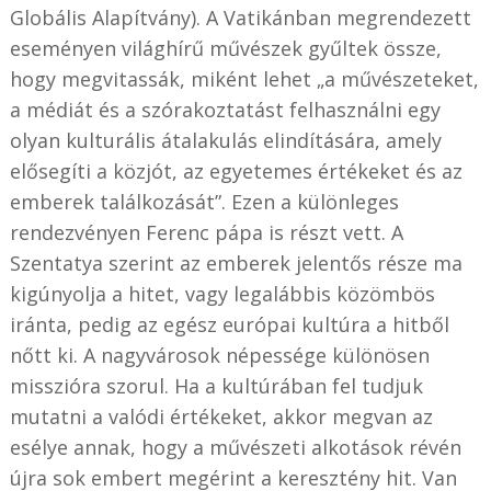
Globális Alapítvány). A Vatikánban megrendezett
eseményen világhírű művészek gyűltek össze,
hogy megvitassák, miként lehet „a művészeteket,
a médiát és a szórakoztatást felhasználni egy
olyan kulturális átalakulás elindítására, amely
elősegíti a közjót, az egyetemes értékeket és az
emberek találkozását”. Ezen a különleges
rendezvényen Ferenc pápa is részt vett. A
Szentatya szerint az emberek jelentős része ma
kigúnyolja a hitet, vagy legalábbis közömbös
iránta, pedig az egész európai kultúra a hitből
nőtt ki. A nagyvárosok népessége különösen
misszióra szorul. Ha a kultúrában fel tudjuk
mutatni a valódi értékeket, akkor megvan az
esélye annak, hogy a művészeti alkotások révén
újra sok embert megérint a keresztény hit. Van