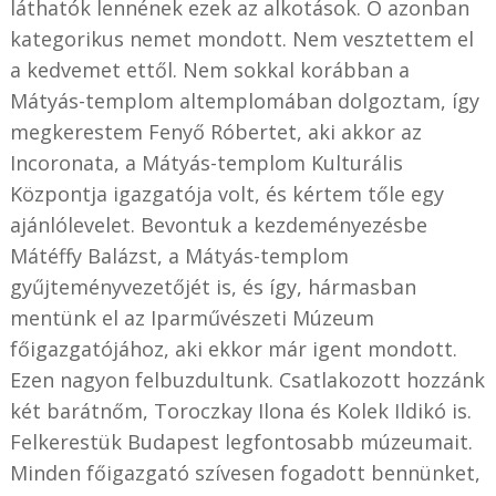
láthatók lennének ezek az alkotások. Ő azonban
kategorikus nemet mondott. Nem vesztettem el
a kedvemet ettől. Nem sokkal korábban a
Mátyás-templom altemplomában dolgoztam, így
megkerestem Fenyő Róbertet, aki akkor az
Incoronata, a Mátyás-templom Kulturális
Központja igazgatója volt, és kértem tőle egy
ajánlólevelet. Bevontuk a kezdeményezésbe
Mátéffy Balázst, a Mátyás-templom
gyűjteményvezetőjét is, és így, hármasban
mentünk el az Iparművészeti Múzeum
főigazgatójához, aki ekkor már igent mondott.
Ezen nagyon felbuzdultunk. Csatlakozott hozzánk
két barátnőm, Toroczkay Ilona és Kolek Ildikó is.
Felkerestük Budapest legfontosabb múzeumait.
Minden főigazgató szívesen fogadott bennünket,