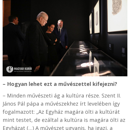
– Hogyan lehet ezt a művészettel kifejezni?
– Minden művészeti ág a kultúra része. Szent II.
János Pál pápa a művészekhez írt levelében így
fogalmazott: „Az Egyház magára ölti a kultúrát
mint testet, de ezáltal a kultúra is magára ölti az
Egyházat (…) A művészet ugyanis, ha igazi, a