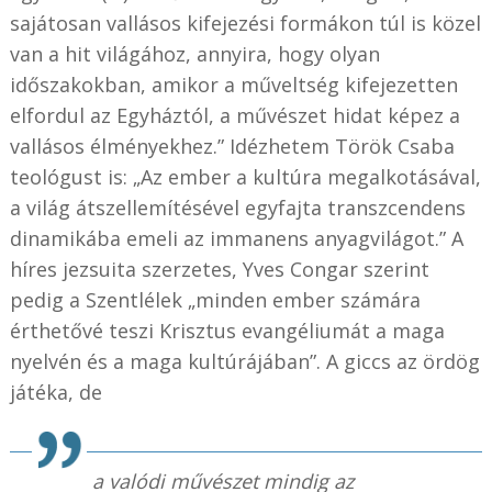
sajátosan vallásos kifejezési formákon túl is közel
van a hit világához, annyira, hogy olyan
időszakokban, amikor a műveltség kifejezetten
elfordul az Egyháztól, a művészet hidat képez a
vallásos élményekhez.” Idézhetem Török Csaba
teológust is: „Az ember a kultúra megalkotásával,
a világ átszellemítésével egyfajta transzcendens
dinamikába emeli az immanens anyagvilágot.” A
híres jezsuita szerzetes, Yves Congar szerint
pedig a Szentlélek „minden ember számára
érthetővé teszi Krisztus evangéliumát a maga
nyelvén és a maga kultúrájában”. A giccs az ördög
játéka, de
a valódi művészet mindig az