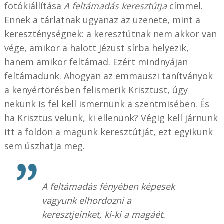
fotókiállítása
A feltámadás keresztútja
címmel.
Ennek a tárlatnak ugyanaz az üzenete, mint a
kereszténységnek: a keresztútnak nem akkor van
vége, amikor a halott Jézust sírba helyezik,
hanem amikor feltámad. Ezért mindnyájan
feltámadunk. Ahogyan az emmauszi tanítványok
a kenyértörésben felismerik Krisztust, úgy
nekünk is fel kell ismernünk a szentmisében. És
ha Krisztus velünk, ki ellenünk? Végig kell járnunk
itt a földön a magunk keresztútját, ezt egyikünk
sem úszhatja meg.
A feltámadás fényében képesek
vagyunk elhordozni a
keresztjeinket, ki-ki a magáét.