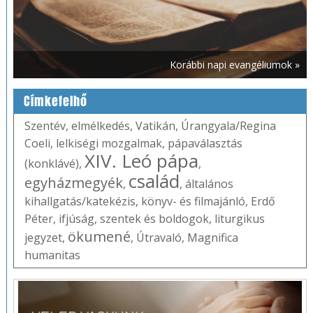
Korábbi napi evangéliumok »
Címkefelhő
Szentév
,
elmélkedés
,
Vatikán
,
Úrangyala/Regina
Coeli
,
lelkiségi mozgalmak
,
pápaválasztás
XIV. Leó pápa
(konklávé)
,
,
család
egyházmegyék
,
,
általános
kihallgatás/katekézis
,
könyv- és filmajánló
,
Erdő
Péter
,
ifjúság
,
szentek és boldogok
,
liturgikus
ökumené
jegyzet
,
,
Útravaló
,
Magnifica
humanitas