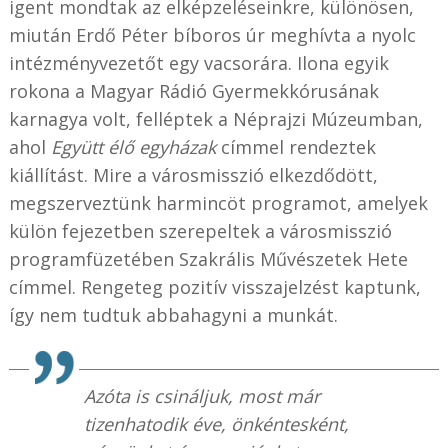
igent mondtak az elképzeléseinkre, különösen,
miután Erdő Péter bíboros úr meghívta a nyolc
intézményvezetőt egy vacsorára. Ilona egyik
rokona a Magyar Rádió Gyermekkórusának
karnagya volt, felléptek a Néprajzi Múzeumban,
ahol
Együtt élő egyházak
címmel rendeztek
kiállítást. Mire a városmisszió elkezdődött,
megszerveztünk harmincöt programot, amelyek
külön fejezetben szerepeltek a városmisszió
programfüzetében Szakrális Művészetek Hete
címmel. Rengeteg pozitív visszajelzést kaptunk,
így nem tudtuk abbahagyni a munkát.
Azóta is csináljuk, most már
tizenhatodik éve, önkéntesként,