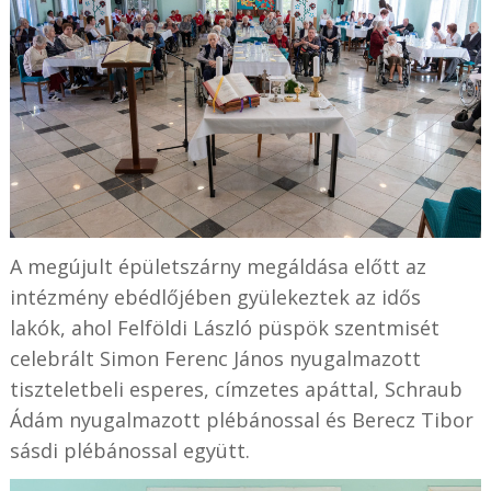
A megújult épületszárny megáldása előtt az
intézmény ebédlőjében gyülekeztek az idős
lakók, ahol Felföldi László püspök szentmisét
celebrált Simon Ferenc János nyugalmazott
tiszteletbeli esperes, címzetes apáttal, Schraub
Ádám nyugalmazott plébánossal és Berecz Tibor
sásdi plébánossal együtt.