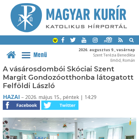
2026. augusztus 9., vasárnap
Menü
Szent Terézia Benedikta
Emõd, Román
A vásárosdombói Skóciai Szent
Margit Gondozóotthonba látogatott
Felföldi László
HAZAI
– 2026. május 15., péntek | 14:29