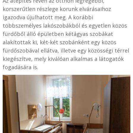
Az átépítés révén az otthon legrégebbi,
korszerűtlen részlege korunk elvárásaihoz
igazodva újulhatott meg. A korábbi
többszemélyes lakószobákból és egyetlen közös
fürdőből álló épületben kétágyas szobákat
alakítottak ki, két-két szobánként egy közös
fürdőszobával ellátva, illetve egy közösségi térrel
kiegészítve, mely kiválóan alkalmas a látogatók
fogadására is.