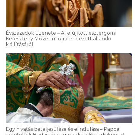
Évszázadok üzenete – A felújított esztergomi
Keresztény Múzeum újrarendezett állandó
kiállításáról
Egy hivatás beteljesülése és elindulása – Pappá
szentelték Budai János görögkatolikus diakónust