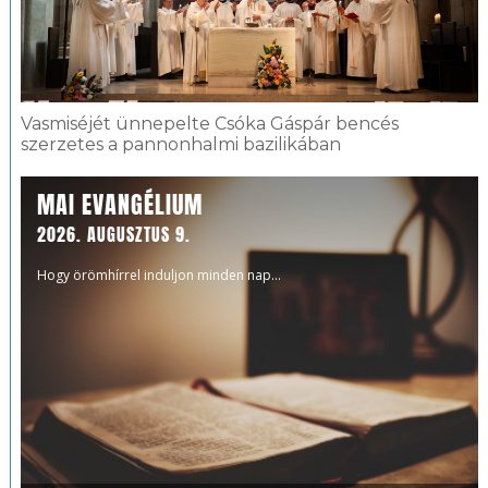
Vasmiséjét ünnepelte Csóka Gáspár bencés
szerzetes a pannonhalmi bazilikában
MAI EVANGÉLIUM
2026. AUGUSZTUS 9.
Hogy örömhírrel induljon minden nap...