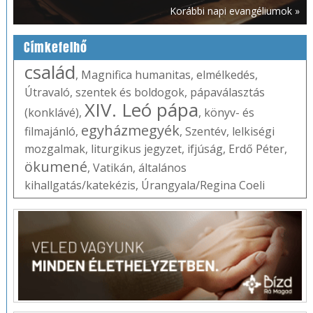
Korábbi napi evangéliumok »
Címkefelhő
család
,
Magnifica humanitas
,
elmélkedés
,
Útravaló
,
szentek és boldogok
,
pápaválasztás
XIV. Leó pápa
(konklávé)
,
,
könyv- és
egyházmegyék
filmajánló
,
,
Szentév
,
lelkiségi
mozgalmak
,
liturgikus jegyzet
,
ifjúság
,
Erdő Péter
,
ökumené
,
Vatikán
,
általános
kihallgatás/katekézis
,
Úrangyala/Regina Coeli