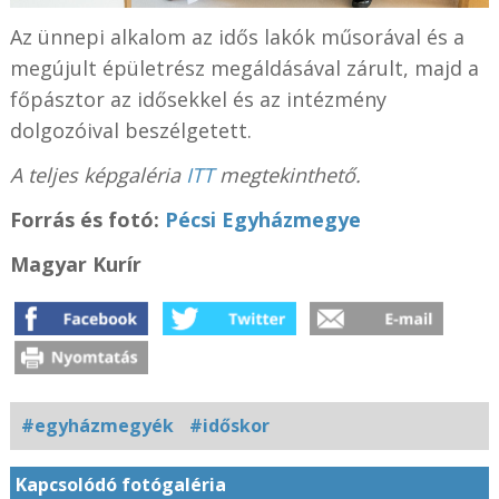
Az ünnepi alkalom az idős lakók műsorával és a
megújult épületrész megáldásával zárult, majd a
főpásztor az idősekkel és az intézmény
dolgozóival beszélgetett.
A teljes képgaléria
ITT
megtekinthető.
Forrás és fotó:
Pécsi Egyházmegye
Magyar Kurír
#egyházmegyék
#időskor
Kapcsolódó fotógaléria