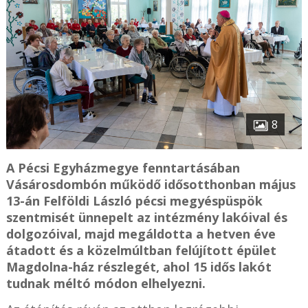
8
A Pécsi Egyházmegye fenntartásában
Vásárosdombón működő idősotthonban május
13-án Felföldi László pécsi megyéspüspök
szentmisét ünnepelt az intézmény lakóival és
dolgozóival, majd megáldotta a hetven éve
átadott és a közelmúltban felújított épület
Magdolna-ház részlegét, ahol 15 idős lakót
tudnak méltó módon elhelyezni.