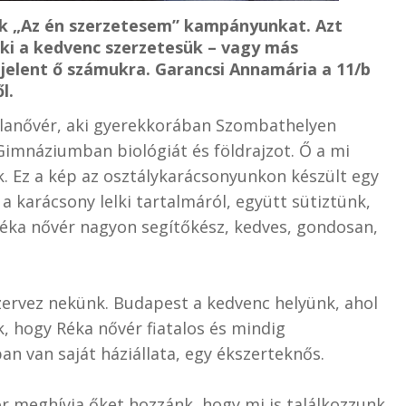
k „Az én szerzetesem” kampányunkat. Azt
 ki a kedvenc szerzetesük – vagy más
 jelent ő számukra. Garancsi Annamária a 11/b
l.
kolanővér, aki gyerekkorában Szombathelyen
 Gimnáziumban biológiát és földrajzot. Ő a mi
k. Ez a kép az osztálykarácsonyunkon készült egy
 karácsony lelki tartalmáról, együtt sütiztünk,
Réka nővér nagyon segítőkész, kedves, gondosan,
zervez nekünk. Budapest a kedvenc helyünk, ahol
, hogy Réka nővér fiatalos és mindig
n van saját háziállata, egy ékszerteknős.
ör meghívja őket hozzánk, hogy mi is találkozzunk