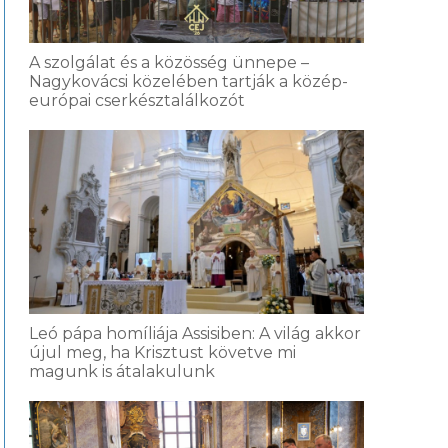
A szolgálat és a közösség ünnepe –
Nagykovácsi közelében tartják a közép-
európai cserkésztalálkozót
Leó pápa homíliája Assisiben: A világ akkor
újul meg, ha Krisztust követve mi
magunk is átalakulunk