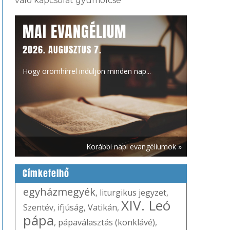
való kapcsolat gyümölcse
MAI EVANGÉLIUM
2026. AUGUSZTUS 7.
Hogy örömhírrel induljon minden nap...
Korábbi napi evangéliumok »
Címkefelhő
egyházmegyék
,
liturgikus jegyzet
,
XIV. Leó
Szentév
,
ifjúság
,
Vatikán
,
pápa
,
pápaválasztás (konklávé)
,