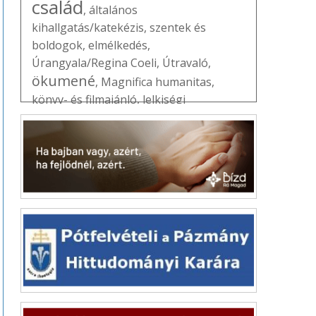
család
,
általános
kihallgatás/katekézis
,
szentek és
boldogok
,
elmélkedés
,
Úrangyala/Regina Coeli
,
Útravaló
,
ökumené
,
Magnifica humanitas
,
könyv- és filmajánló
,
lelkiségi
mozgalmak
,
Erdő Péter