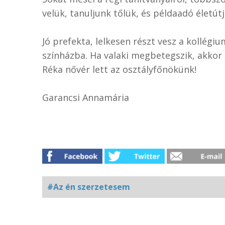
velük, tanuljunk tőlük, és példaadó életút
Jó prefekta, lelkesen részt vesz a kollégiu
színházba. Ha valaki megbetegszik, akkor a
Réka nővér lett az osztályfőnökünk!
Garancsi Annamária
#Az én szerzetesem
Kapcsolódó
fotógaléria