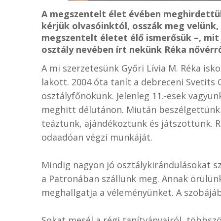
A megszentelt élet évében meghirdettü
kérjük olvasóinktól, osszák meg velünk,
megszentelt életet élő ismerősük –, mit
osztály nevében írt nekünk Réka nővérrő
A mi szerzetesünk Győri Lívia M. Réka is
lakott. 2004 óta tanít a debreceni Svetits
osztályfőnökünk. Jelenleg 11.-esek vagyun
meghitt délutánon. Miután beszélgettünk a
teáztunk, ajándékoztunk és játszottunk. 
odaadóan végzi munkáját.
Mindig nagyon jó osztálykirándulásokat s
a Patronában szállunk meg. Annak örülünk
meghallgatja a véleményünket. A szobájába
Sokat mesél a régi tanítványairól, többsz