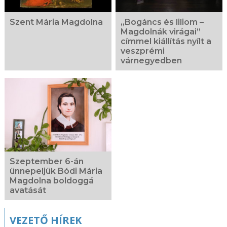
Szent Mária Magdolna
„Bogáncs és liliom –
Magdolnák virágai”
címmel kiállítás nyílt a
veszprémi
várnegyedben
Szeptember 6-án
ünnepeljük Bódi Mária
Magdolna boldoggá
avatását
VEZETŐ HÍREK