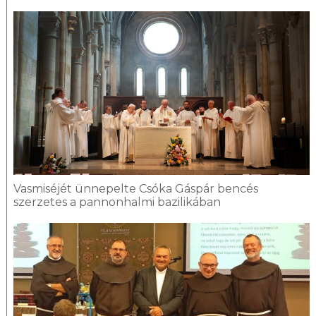
Vasmiséjét ünnepelte Csóka Gáspár bencés
szerzetes a pannonhalmi bazilikában