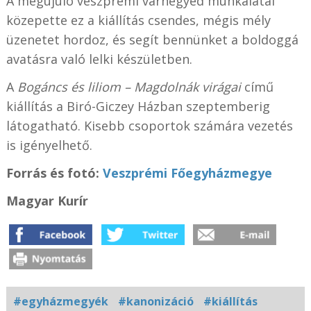
A megújuló veszprémi várnegyed munkálatai
közepette ez a kiállítás csendes, mégis mély
üzenetet hordoz, és segít bennünket a boldoggá
avatásra való lelki készületben.
A
Bogáncs és liliom – Magdolnák virágai
című
kiállítás a Biró-Giczey Házban szeptemberig
látogatható. Kisebb csoportok számára vezetés
is igényelhető.
Forrás és fotó:
Veszprémi Főegyházmegye
Magyar Kurír
#egyházmegyék
#kanonizáció
#kiállítás