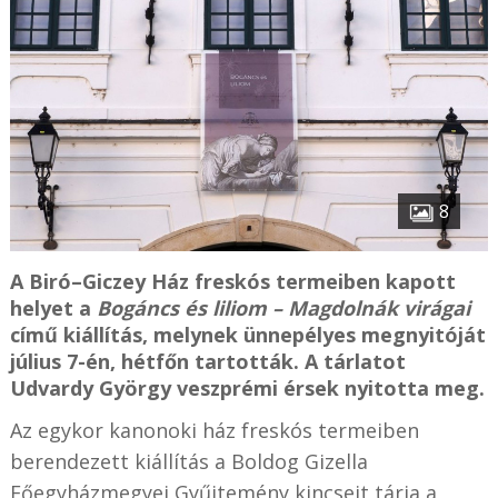
8
A Biró–Giczey Ház freskós termeiben kapott
helyet a
Bogáncs és liliom – Magdolnák virágai
című kiállítás, melynek ünnepélyes megnyitóját
július 7-én, hétfőn tartották. A tárlatot
Udvardy György veszprémi érsek nyitotta meg.
Az egykor kanonoki ház freskós termeiben
berendezett kiállítás a Boldog Gizella
Főegyházmegyei Gyűjtemény kincseit tárja a