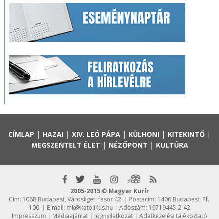
|
|
|
|
|
CÍMLAP
HAZAI
XIV. LEÓ PÁPA
KÜLHONI
KITEKINTŐ
|
|
MEGSZENTELT ÉLET
NÉZŐPONT
KULTÚRA
2005-2015 © Magyar Kurír
Cím: 1068 Budapest, Városligeti fasor 42. | Postacím: 1406 Budapest, Pf.:
100. | E-mail:
mk@katolikus.hu
| Adószám: 19719445-2-42
Impresszum
|
Médiaajánlat
|
Jognyilatkozat
|
Adatkezelési tájékoztató