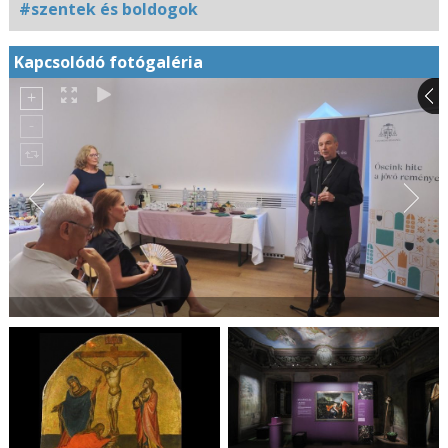
#szentek és boldogok
Kapcsolódó fotógaléria