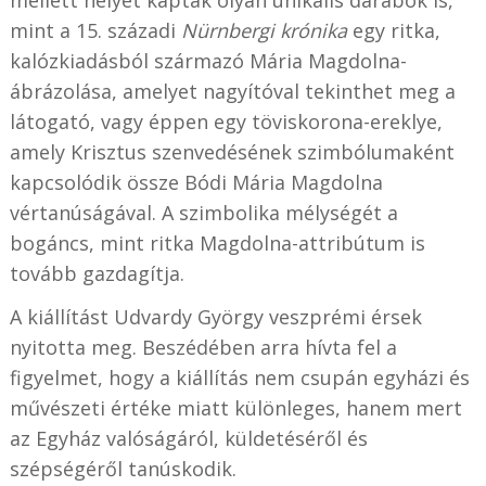
mint a 15. századi
Nürnbergi krónika
egy ritka,
kalózkiadásból származó Mária Magdolna-
ábrázolása, amelyet nagyítóval tekinthet meg a
látogató, vagy éppen egy töviskorona-ereklye,
amely Krisztus szenvedésének szimbólumaként
kapcsolódik össze Bódi Mária Magdolna
vértanúságával. A szimbolika mélységét a
bogáncs, mint ritka Magdolna-attribútum is
tovább gazdagítja.
A kiállítást Udvardy György veszprémi érsek
nyitotta meg. Beszédében arra hívta fel a
figyelmet, hogy a kiállítás nem csupán egyházi és
művészeti értéke miatt különleges, hanem mert
az Egyház valóságáról, küldetéséről és
szépségéről tanúskodik.