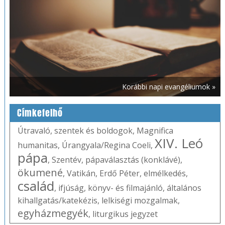
Korábbi napi evangéliumok »
Címkefelhő
Útravaló
,
szentek és boldogok
,
Magnifica
XIV. Leó
humanitas
,
Úrangyala/Regina Coeli
,
pápa
,
Szentév
,
pápaválasztás (konklávé)
,
ökumené
,
Vatikán
,
Erdő Péter
,
elmélkedés
,
család
,
ifjúság
,
könyv- és filmajánló
,
általános
kihallgatás/katekézis
,
lelkiségi mozgalmak
,
egyházmegyék
,
liturgikus jegyzet