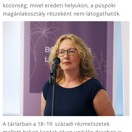
közönség, mivel eredeti helyükön, a püspöki
magánlakosztály részeként nem látogathatók.
A tárlatban a 18–19. századi rézmetszetek
mellett helyet kaptak olyan unikális darabok is,