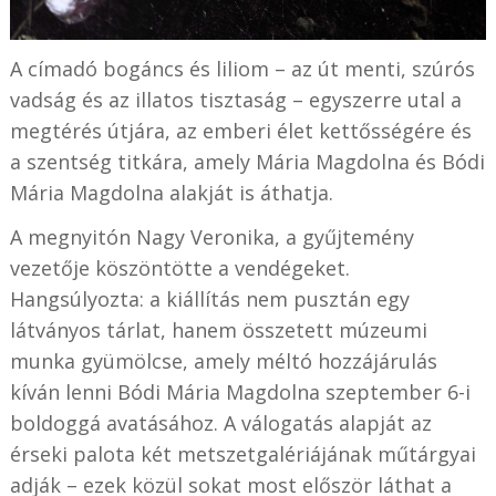
A címadó bogáncs és liliom – az út menti, szúrós
vadság és az illatos tisztaság – egyszerre utal a
megtérés útjára, az emberi élet kettősségére és
a szentség titkára, amely Mária Magdolna és Bódi
Mária Magdolna alakját is áthatja.
A megnyitón Nagy Veronika, a gyűjtemény
vezetője köszöntötte a vendégeket.
Hangsúlyozta: a kiállítás nem pusztán egy
látványos tárlat, hanem összetett múzeumi
munka gyümölcse, amely méltó hozzájárulás
kíván lenni Bódi Mária Magdolna szeptember 6-i
boldoggá avatásához. A válogatás alapját az
érseki palota két metszetgalériájának műtárgyai
adják – ezek közül sokat most először láthat a