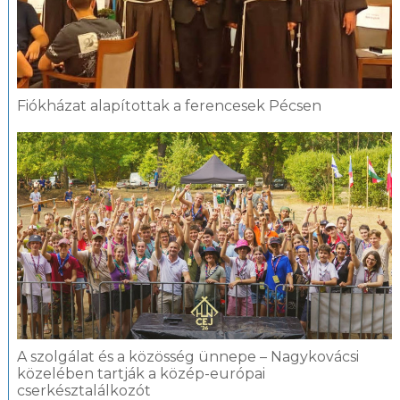
Fiókházat alapítottak a ferencesek Pécsen
A szolgálat és a közösség ünnepe – Nagykovácsi
közelében tartják a közép-európai
cserkésztalálkozót