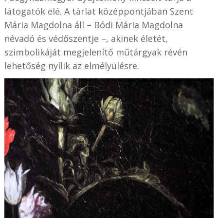
látogatók elé. A tárlat középpontjában Szent
Mária Magdolna áll – Bódi Mária Magdolna
névadó és védőszentje –, akinek életét,
szimbolikáját megjelenítő műtárgyak révén
lehetőség
nyílik az elmélyülésre.