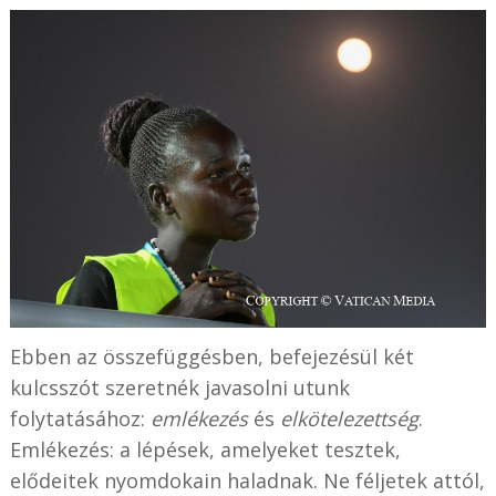
Ebben az összefüggésben, befejezésül két
kulcsszót szeretnék javasolni utunk
folytatásához:
emlékezés
és
elkötelezettség
.
Emlékezés: a lépések, amelyeket tesztek,
elődeitek nyomdokain haladnak. Ne féljetek attól,