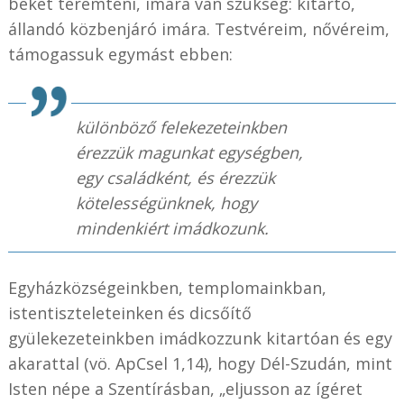
békét teremteni, imára van szükség: kitartó,
állandó közbenjáró imára. Testvéreim, nővéreim,
támogassuk egymást ebben:
különböző felekezeteinkben
érezzük magunkat egységben,
egy családként, és érezzük
kötelességünknek, hogy
mindenkiért imádkozunk.
Egyházközségeinkben, templomainkban,
istentiszteleteinken és dicsőítő
gyülekezeteinkben imádkozzunk kitartóan és egy
akarattal (vö. ApCsel 1,14), hogy Dél-Szudán, mint
Isten népe a Szentírásban, „eljusson az ígéret