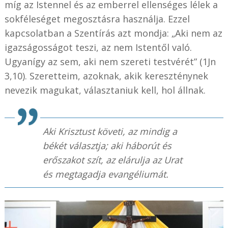
míg az Istennel és az emberrel ellenséges lélek a
sokféleséget megosztásra használja. Ezzel
kapcsolatban a Szentírás azt mondja: „Aki nem az
igazságosságot teszi, az nem Istentől való.
Ugyanígy az sem, aki nem szereti testvérét” (1Jn
3,10). Szeretteim, azoknak, akik kereszténynek
nevezik magukat, választaniuk kell, hol állnak.
Aki Krisztust követi, az mindig a
békét választja; aki háborút és
erőszakot szít, az elárulja az Urat
és megtagadja evangéliumát.