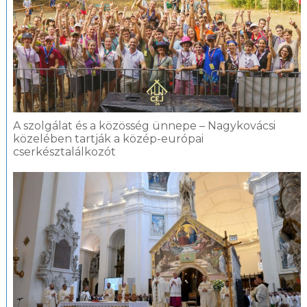
A szolgálat és a közösség ünnepe – Nagykovácsi
közelében tartják a közép-európai
cserkésztalálkozót