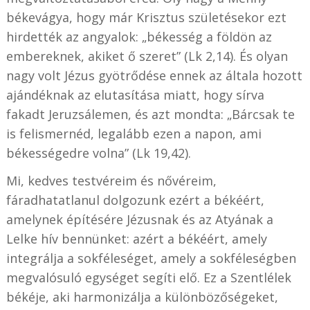
békevágya, hogy már Krisztus születésekor ezt
hirdették az angyalok: „békesség a földön az
embereknek, akiket ő szeret” (Lk 2,14). És olyan
nagy volt Jézus gyötrődése ennek az általa hozott
ajándéknak az elutasítása miatt, hogy sírva
fakadt Jeruzsálemen, és azt mondta: „Bárcsak te
is felismernéd, legalább ezen a napon, ami
békességedre volna” (Lk 19,42).
Mi, kedves testvéreim és nővéreim,
fáradhatatlanul dolgozunk ezért a békéért,
amelynek építésére Jézusnak és az Atyának a
Lelke hív bennünket: azért a békéért, amely
integrálja a sokféleséget, amely a sokféleségben
megvalósuló egységet segíti elő. Ez a Szentlélek
békéje, aki harmonizálja a különbözőségeket,