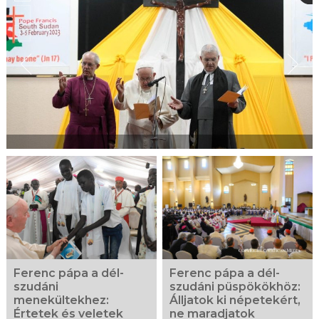
Ferenc pápa a dél-
Ferenc pápa a dél-
szudáni
szudáni püspökökhöz:
menekültekhez:
Álljatok ki népetekért,
Értetek és veletek
ne maradjatok