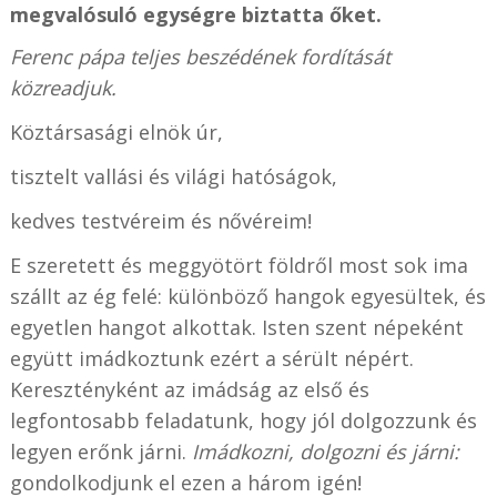
megvalósuló egységre biztatta őket.
Ferenc pápa teljes beszédének fordítását
közreadjuk.
Köztársasági elnök úr,
tisztelt vallási és világi hatóságok,
kedves testvéreim és nővéreim!
E szeretett és meggyötört földről most sok ima
szállt az ég felé: különböző hangok egyesültek, és
egyetlen hangot alkottak. Isten szent népeként
együtt imádkoztunk ezért a sérült népért.
Keresztényként az imádság az első és
legfontosabb feladatunk, hogy jól dolgozzunk és
legyen erőnk járni.
Imádkozni, dolgozni és járni:
gondolkodjunk el ezen a három igén!