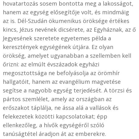
hovatartozás sosem bontotta meg a lakosságot,
hanem az egység elősegítője volt, és mindmáig
az is. Dél-Szudán ökumenikus öröksége értékes
kincs, Jézus nevének dicsérete, az Egyháznak, az ő
Jegyesének szeretete egyetemes példa a
keresztények egységének útjára. Ez olyan
örökség, amelyet ugyanabban a szellemben kell
őrizni: az elmúlt évszázadok egyházi
megosztottsága ne befolyásolja az örömhír
hallgatóit, hanem az evangélium magvetése
segítse a nagyobb egység terjedését. A törzsi és
pártos szemlélet, amely az országban az
erőszakot táplálja, ne ássa alá a vallások és
felekezetek közötti kapcsolatokat; épp
ellenkezőleg, a hívők egységéről szóló
tanúságtétel áradjon át az emberekre.