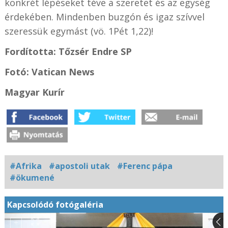
konkrét lépéseket téve a szeretet és az egység
érdekében. Mindenben buzgón és igaz szívvel
szeressük egymást (vö. 1Pét 1,22)!
Fordította: Tőzsér Endre SP
Fotó: Vatican News
Magyar Kurír
#Afrika
#apostoli utak
#Ferenc pápa
#ökumené
Kapcsolódó fotógaléria