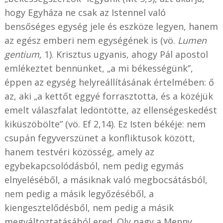
hogy Egyháza ne csak az Istennel való
bensőséges egység jele és eszköze legyen, hanem
az egész emberi nem egységének is (vö.
Lumen
gentium,
1). Krisztus ugyanis, ahogy Pál apostol
emlékeztet bennünket, „a mi békességünk”,
éppen az egység helyreállításának értelmében: ő
az, aki „a kettőt eggyé forrasztotta, és a közéjük
emelt válaszfalat ledöntötte, az ellenségeskedést
kiküszöbölte” (vö. Ef 2,14). Ez Isten békéje: nem
csupán fegyverszünet a konfliktusok között,
hanem testvéri közösség, amely az
egybekapcsolódásból, nem pedig egymás
elnyeléséből, a másiknak való megbocsátásból,
nem pedig a másik legyőzéséből, a
kiengesztelődésből, nem pedig a másik
megváltoztatásából ered. Oly nagy a Menny