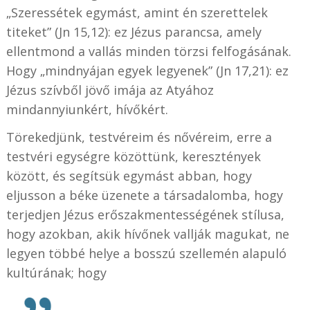
„Szeressétek egymást, amint én szerettelek
titeket” (Jn 15,12): ez Jézus parancsa, amely
ellentmond a vallás minden törzsi felfogásának.
Hogy „mindnyájan egyek legyenek” (Jn 17,21): ez
Jézus szívből jövő imája az Atyához
mindannyiunkért, hívőkért.
Törekedjünk, testvéreim és nővéreim, erre a
testvéri egységre közöttünk, keresztények
között, és segítsük egymást abban, hogy
eljusson a béke üzenete a társadalomba, hogy
terjedjen Jézus erőszakmentességének stílusa,
hogy azokban, akik hívőnek vallják magukat, ne
legyen többé helye a bosszú szellemén alapuló
kultúrának; hogy