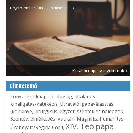
Hogy örömhírrel induljon minden nap...
Korábbi napi evangéliumok »
Címkefelhő
könyv- és filmajánló
,
ifjúság
,
általános
kihallgatás/katekézis
,
Útravaló
,
pápaválasztás
(konklávé)
,
liturgikus jegyzet
,
szentek és boldogok
,
Szentév
,
elmélkedés
,
Vatikán
,
Magnifica humanitas
,
XIV. Leó pápa
Úrangyala/Regina Coeli
,
,