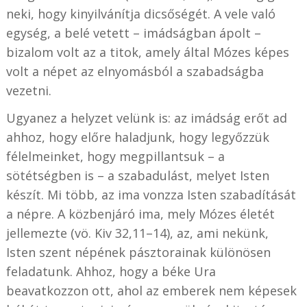
neki, hogy kinyilvánítja dicsőségét. A vele való
egység, a belé vetett – imádságban ápolt –
bizalom volt az a titok, amely által Mózes képes
volt a népet az elnyomásból a szabadságba
vezetni.
Ugyanez a helyzet velünk is: az imádság erőt ad
ahhoz, hogy előre haladjunk, hogy legyőzzük
félelmeinket, hogy megpillantsuk – a
sötétségben is – a szabadulást, melyet Isten
készít. Mi több, az ima vonzza Isten szabadítását
a népre. A közbenjáró ima, mely Mózes életét
jellemezte (vö. Kiv 32,11–14), az, ami nekünk,
Isten szent népének pásztorainak különösen
feladatunk. Ahhoz, hogy a béke Ura
beavatkozzon ott, ahol az emberek nem képesek