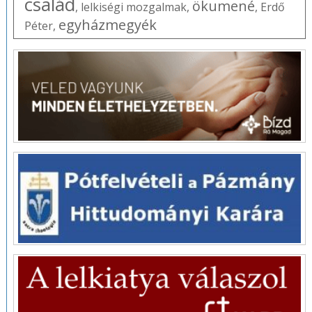
család
ökumené
,
lelkiségi mozgalmak
,
,
Erdő
egyházmegyék
Péter
,