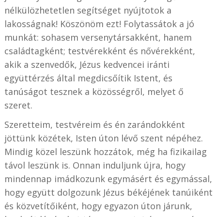
nélkülözhetetlen segítséget nyújtotok a
lakosságnak! Köszönöm ezt! Folytassátok a jó
munkát: sohasem versenytársakként, hanem
családtagként; testvérekként és nővérekként,
akik a szenvedők, Jézus kedvencei iránti
együttérzés által megdicsőítik Istent, és
tanúságot tesznek a közösségről, melyet ő
szeret.
Szeretteim, testvéreim és én zarándokként
jöttünk közétek, Isten úton lévő szent népéhez.
Mindig közel leszünk hozzátok, még ha fizikailag
távol leszünk is. Onnan induljunk újra, hogy
mindennap imádkozunk egymásért és egymással,
hogy együtt dolgozunk Jézus békéjének tanúiként
és közvetítőiként, hogy egyazon úton járunk,