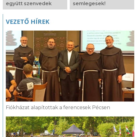
együtt szenvedek
semlegesek!
VEZETŐ HÍREK
Fiókházat alapítottak a ferencesek Pécsen