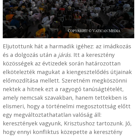
Eljutottunk hát a harmadik igéhez: az imádkozás
és a dolgozás után a
járás
. Itt a keresztény
közösségek az évtizedek során határozottan
elkötelezték magukat a kiengesztelődés útjainak
előmozdítása mellett. Szeretném megköszönni
nektek a hitnek ezt a ragyogó tanúságtételét,
amely nemcsak szavakban, hanem tettekben is
elismeri, hogy a történelmi megosztottság előtt
egy megváltoztathatatlan valóság áll:
keresztények vagyunk, Krisztushoz tartozunk. Jó,
hogy ennyi konfliktus közepette a keresztény