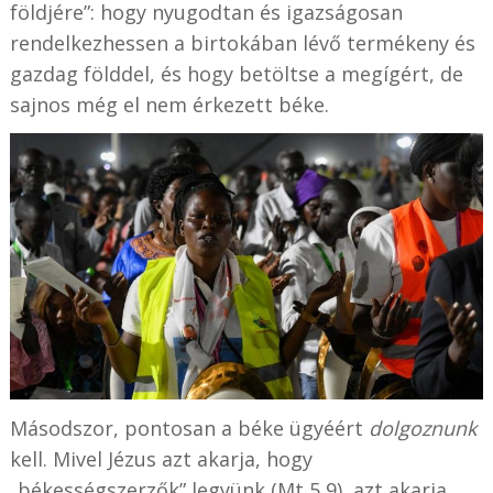
földjére”: hogy nyugodtan és igazságosan
rendelkezhessen a birtokában lévő termékeny és
gazdag földdel, és hogy betöltse a megígért, de
sajnos még el nem érkezett béke.
Másodszor, pontosan a béke ügyéért
dolgoznunk
kell. Mivel Jézus azt akarja, hogy
„békességszerzők” legyünk (Mt 5,9), azt akarja,