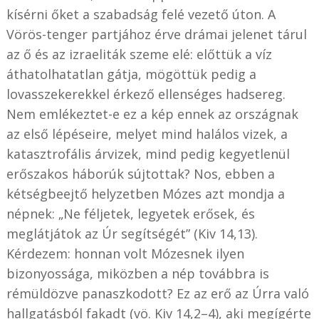
kísérni őket a szabadság felé vezető úton. A
Vörös-tenger partjához érve drámai jelenet tárul
az ő és az izraeliták szeme elé: előttük a víz
áthatolhatatlan gátja, mögöttük pedig a
lovasszekerekkel érkező ellenséges hadsereg.
Nem emlékeztet-e ez a kép ennek az országnak
az első lépéseire, melyet mind halálos vizek, a
katasztrofális árvizek, mind pedig kegyetlenül
erőszakos háborúk sújtottak? Nos, ebben a
kétségbeejtő helyzetben Mózes azt mondja a
népnek: „Ne féljetek, legyetek erősek, és
meglátjátok az Úr segítségét” (Kiv 14,13).
Kérdezem: honnan volt Mózesnek ilyen
bizonyossága, miközben a nép továbbra is
rémüldözve panaszkodott? Ez az erő az Úrra való
hallgatásból fakadt (vö. Kiv 14,2–4), aki megígérte