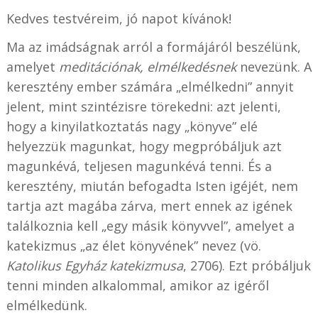
Kedves testvéreim, jó napot kívánok!
Ma az imádságnak arról a formájáról beszélünk,
amelyet
meditációnak, elmélkedésnek
nevezünk. A
keresztény ember számára „elmélkedni” annyit
jelent, mint szintézisre törekedni: azt jelenti,
hogy a kinyilatkoztatás nagy „könyve” elé
helyezzük magunkat, hogy megpróbáljuk azt
magunkévá, teljesen magunkévá tenni. És a
keresztény, miután befogadta Isten igéjét, nem
tartja azt magába zárva, mert ennek az igének
találkoznia kell „egy másik könyvvel”, amelyet a
katekizmus „az élet könyvének” nevez (vö.
Katolikus Egyház katekizmusa
, 2706). Ezt próbáljuk
tenni minden alkalommal, amikor az igéről
elmélkedünk.