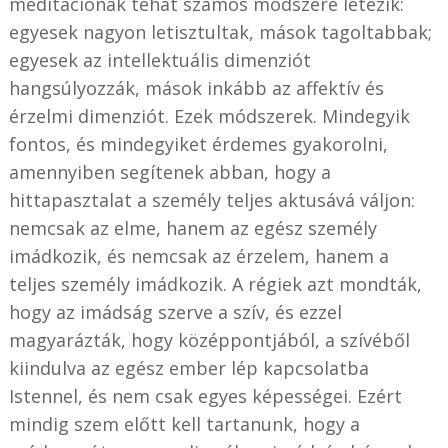
meditációnak tehát számos módszere létezik:
egyesek nagyon letisztultak, mások tagoltabbak;
egyesek az intellektuális dimenziót
hangsúlyozzák, mások inkább az affektív és
érzelmi dimenziót. Ezek módszerek. Mindegyik
fontos, és mindegyiket érdemes gyakorolni,
amennyiben segítenek abban, hogy a
hittapasztalat a személy teljes aktusává váljon:
nemcsak az elme, hanem az egész személy
imádkozik, és nemcsak az érzelem, hanem a
teljes személy imádkozik. A régiek azt mondták,
hogy az imádság szerve a szív, és ezzel
magyarázták, hogy középpontjából, a szívéből
kiindulva az egész ember lép kapcsolatba
Istennel, és nem csak egyes képességei. Ezért
mindig szem előtt kell tartanunk, hogy a