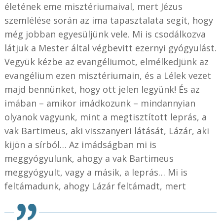
életének eme misztériumaival, mert Jézus
szemlélése során az ima tapasztalata segít, hogy
még jobban egyesüljünk vele. Mi is csodálkozva
látjuk a Mester által végbevitt ezernyi gyógyulást.
Vegyük kézbe az evangéliumot, elmélkedjünk az
evangélium ezen misztériumain, és a Lélek vezet
majd bennünket, hogy ott jelen legyünk! És az
imában – amikor imádkozunk – mindannyian
olyanok vagyunk, mint a megtisztított leprás, a
vak Bartimeus, aki visszanyeri látását, Lázár, aki
kijön a sírból… Az imádságban mi is
meggyógyulunk, ahogy a vak Bartimeus
meggyógyult, vagy a másik, a leprás… Mi is
feltámadunk, ahogy Lázár feltámadt, mert