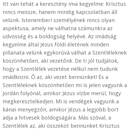
Itt van tehát a keresztény ima kegyelme: Krisztus
nincs messze, hanem mindig kapcsolatban áll
velünk. Istenemberi személyének nincs olyan
aspektusa, amely ne válhatna számunkra az
üdvösség és a boldogság helyévé. Az imádság
kegyelme által Jézus földi életének minden
pillanata velünk egykorúvá válhat a Szentléleknek
köszönhetően, aki vezetőnk. De ti jól tudjátok,
hogy a Szentlélek vezetése nélkül nem tudunk
imádkozni. Ő az, aki vezet bennünket! És a
Szentléleknek köszönhetően mi is jelen vagyunk a
Jordán folyónál, amikor Jézus vízbe merül, hogy
megkeresztelkedjen. Mi is vendégek vagyunk a
kánai menyegzőn, amikor Jézus a legjobb bort
adja a hitvesek boldogságára. Más szóval, a
Szentlélek az, aki összeköt bennünket Krisztus