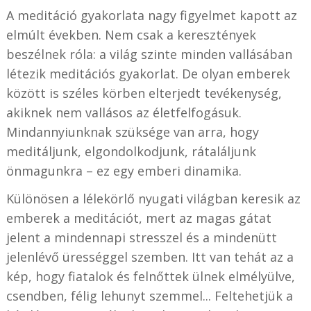
A meditáció gyakorlata nagy figyelmet kapott az
elmúlt években. Nem csak a keresztények
beszélnek róla: a világ szinte minden vallásában
létezik meditációs gyakorlat. De olyan emberek
között is széles körben elterjedt tevékenység,
akiknek nem vallásos az életfelfogásuk.
Mindannyiunknak szüksége van arra, hogy
meditáljunk, elgondolkodjunk, rátaláljunk
önmagunkra – ez egy emberi dinamika.
Különösen a lélekörlő nyugati világban keresik az
emberek a meditációt, mert az magas gátat
jelent a mindennapi stresszel és a mindenütt
jelenlévő ürességgel szemben. Itt van tehát az a
kép, hogy fiatalok és felnőttek ülnek elmélyülve,
csendben, félig lehunyt szemmel... Feltehetjük a