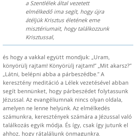
a Szentlélek által vezetett
elmélkedő ima segít, hogy újra
átéljük Krisztus életének eme
misztériumait, hogy találkozzunk
Krisztussal,
és hogy a vakkal együtt mondjuk: „Uram,
könyörülj rajtam! Könyörülj rajtam!” „Mit akarsz?”
„Látni, belépni abba a párbeszédbe.” A
keresztény meditáció a Lélek vezetésével abban
segít bennünket, hogy párbeszédet folytassunk
Jézussal. Az evangéliumnak nincs olyan oldala,
amelyen ne lenne helyünk. Az elmélkedés
számunkra, keresztények számára a Jézussal való
találkozás egyik módja. És így, csak így jutunk el
ahhoz, hogy rátaláljunk önmagunkra.