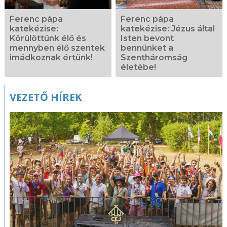
Ferenc pápa
Ferenc pápa
katekézise:
katekézise: Jézus által
Körülöttünk élő és
Isten bevont
mennyben élő szentek
bennünket a
imádkoznak értünk!
Szentháromság
életébe!
VEZETŐ HÍREK