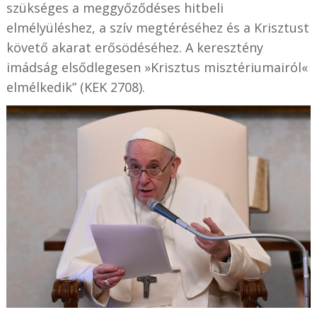
szükséges a meggyőződéses hitbeli
elmélyüléshez, a szív megtéréséhez és a Krisztust
követő akarat erősödéséhez. A keresztény
imádság elsődlegesen »Krisztus misztériumairól«
elmélkedik” (KEK 2708).