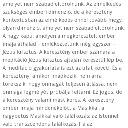
amelyet nem szabad eltörölnünk. Az elmélkedés
szükséges emberi dimenzió, de a keresztény
kontextusban az elmélkedés ennél tovább megy:
olyan dimenzió, amelyet nem szabad eltörölnünk.
A nagy kapu, amelyen a megkeresztelt ember
imája áthalad – emlékeztetünk még egyszer –,
Jézus Krisztus. A keresztény ember számára a
meditáció Jézus Krisztus ajtaján keresztül lép be.
A meditáció gyakorlata is ezt az utat követi. És a
keresztény, amikor imádkozik, nem arra
törekszik, hogy önmagát teljesen átlássa, nem
önmaga legmélyét próbálja feltárni. Ez jogos, de
a keresztény valami mást keres. A keresztény
ember imája mindenekelőtt a Másikkal, a
nagybetűs Másikkal való találkozás: az Istennel
való transzcendens találkozás. Ha az