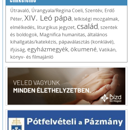
Címkefelhő
Útravaló
,
Úrangyala/Regina Coeli
,
Szentév
,
Erdő
XIV. Leó pápa
Péter
,
,
lelkiségi mozgalmak
,
család
elmélkedés
,
liturgikus jegyzet
,
,
szentek
és boldogok
,
Magnifica humanitas
,
általános
kihallgatás/katekézis
,
pápaválasztás (konklávé)
,
egyházmegyék
ökumené
ifjúság
,
,
,
Vatikán
,
könyv- és filmajánló