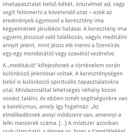
imatapasztalat belső békét, önuralmat ad, vagy
segít felismerni a követendő utat – ezek az
eredmények úgymond a keresztény ima
kegyelmének járulékos hatásai. A keresztény ima
ugyanis Jézussal való találkozás, vagyis meditálni
annyit jelent, mint Jézus elé menni a Szentírás
egy-egy mondatától vagy szavától vezérelve.
A „meditáció” kifejezésnek a történelem során
különböző jelentései voltak. A kereszténységen
belül is különböző spirituális tapasztalatokra
utal. Mindazonáltal lehetséges néhány közös
vonást találni, és ebben ismét segítségünkre van
a katekizmus, amely így fogalmaz: „Az
elmélkedésnek annyi módszere van, amennyi a
lelki mesterek száma. […] A módszer azonban
csak útmutató; a lényeg az, hogy a Szentlélekkel