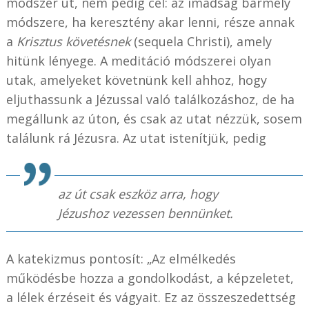
módszer út, nem pedig cél: az imádság bármely
módszere, ha keresztény akar lenni, része annak
a
Krisztus követésnek
(sequela Christi), amely
hitünk lényege. A meditáció módszerei olyan
utak, amelyeket követnünk kell ahhoz, hogy
eljuthassunk a Jézussal való találkozáshoz, de ha
megállunk az úton, és csak az utat nézzük, sosem
találunk rá Jézusra. Az utat istenítjük, pedig
az út csak eszköz arra, hogy
Jézushoz vezessen bennünket.
A katekizmus pontosít: „Az elmélkedés
működésbe hozza a gondolkodást, a képzeletet,
a lélek érzéseit és vágyait. Ez az összeszedettség