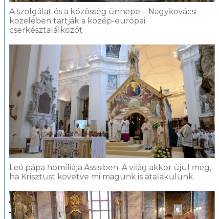
A szolgálat és a közösség ünnepe – Nagykovácsi
közelében tartják a közép-európai
cserkésztalálkozót
Leó pápa homíliája Assisiben: A világ akkor újul meg,
ha Krisztust követve mi magunk is átalakulunk