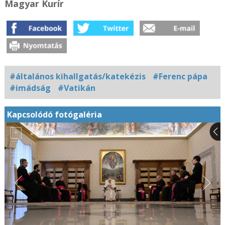
Magyar Kurír
#általános kihallgatás/katekézis
#Ferenc pápa
#imádság
#Vatikán
Kapcsolódó fotógaléria