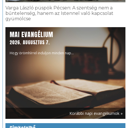
Varga László püspök Pécsen: A szentség nem a
bűntelenség, hanem az Istennel való kapcsolat
gyümölcse
MAI EVANGÉLIUM
2026. AUGUSZTUS 7.
Hogy örömhírrel induljon minden nap...
Korábbi napi evangéliumok »