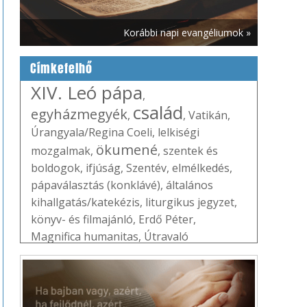
Korábbi napi evangéliumok »
Címkefelhő
XIV. Leó pápa
,
család
egyházmegyék
,
,
Vatikán
,
Úrangyala/Regina Coeli
,
lelkiségi
ökumené
mozgalmak
,
,
szentek és
boldogok
,
ifjúság
,
Szentév
,
elmélkedés
,
pápaválasztás (konklávé)
,
általános
kihallgatás/katekézis
,
liturgikus jegyzet
,
könyv- és filmajánló
,
Erdő Péter
,
Magnifica humanitas
,
Útravaló