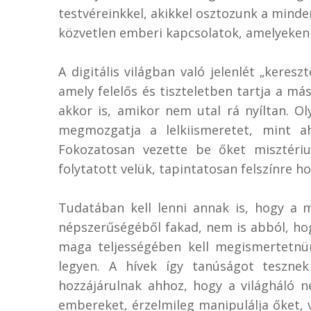
testvéreinkkel, akikkel osztozunk a mind
közvetlen emberi kapcsolatok, amelyeken k
A digitális világban való jelenlét „keres
amely felelős és tiszteletben tartja a 
akkor is, amikor nem utal rá nyíltan. Oly
megmozgatja a lelkiismeretet, mint a
Fokozatosan vezette be őket misztériu
folytatott velük, tapintatosan felszínre ho
Tudatában kell lenni annak is, hogy a 
népszerűségéből fakad, nem is abból, ho
maga teljességében kell megismertetnün
legyen. A hívek így tanúságot teszne
hozzájárulnak ahhoz, hogy a világháló n
embereket, érzelmileg manipulálja őket, 