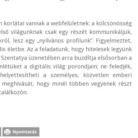
n korlátai vannak a webfelületnek: a kölcsönösség
belső világunknak csak egy részét kommunikáljuk,
ól, lesz egy „nyilvános profilunk”. Figyelmeztet,
s életbe. Az a feladatunk, hogy hitelesek legyünk
zentatya üzenetében arra buzdítja elsősorban a
nlétüket a digitális világ porondjain; ne feledjék,
elyettesítheti a személyes, közvetlen emberi
a meghívását, hogy minél többen vegyenek részt
találkozón.