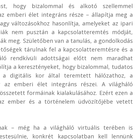
st, hogy bizalommal és alkotó szellemmel
az emberi élet integráns része – állapítja meg a
agy változásokhoz hasonlítja, amelyeket az ipari
ógiák nem pusztán a kapcsolatteremtés módját,
k meg. Születőben van a tanulás, a gondolkodás
etőségek tárulnak fel a kapcsolatteremtésre és a
áló rendkívüli adottságai előtt nem maradhat
lítja a keresztényeket, hogy bizalommal, tudatos
k a digitális kor által teremtett hálózathoz, a
az emberi élet integráns részei. A világháló
, összetett formáinak kialakulásához. Ezért ezen a
 az ember és a történelem üdvözítőjébe vetett
ak – még ha a világháló virtuális terében is
estesülnie, konkrét kapcsolatban kell lennünk