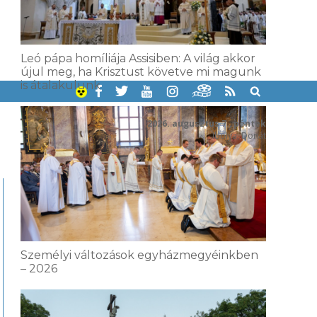
Leó pápa homíliája Assisiben: A világ akkor
újul meg, ha Krisztust követve mi magunk
is átalakulunk
2026. augusztus 7., péntek
Ibolya, Donát
Személyi változások egyházmegyéinkben
– 2026