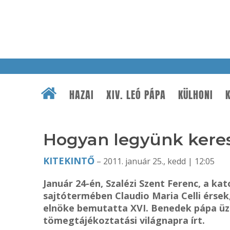
HAZAI
XIV. LEÓ PÁPA
KÜLHONI
K
Hogyan legyünk keres
KITEKINTŐ
– 2011. január 25., kedd | 12:05
Január 24-én, Szalézi Szent Ferenc, a ka
sajtótermében Claudio Maria Celli érse
elnöke bemutatta XVI. Benedek pápa üze
tömegtájékoztatási világnapra írt.