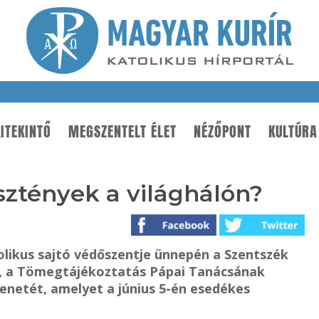
ITEKINTŐ
MEGSZENTELT ÉLET
NÉZŐPONT
KULTÚRA
ztények a világhálón?
tolikus sajtó védőszentje ünnepén a Szentszék
k, a Tömegtájékoztatás Pápai Tanácsának
netét, amelyet a június 5-én esedékes