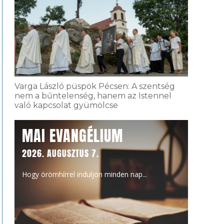
Varga László püspök Pécsen: A szentség
nem a bűntelenség, hanem az Istennel
való kapcsolat gyümölcse
MAI EVANGÉLIUM
2026. AUGUSZTUS 7.
Hogy örömhírrel induljon minden nap...