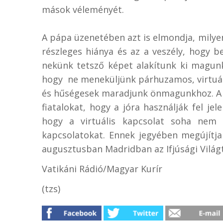
mások véleményét.
A pápa üzenetében azt is elmondja, milye
részleges hiánya és az a veszély, hogy 
nekünk tetsző képet alakítunk ki magunkr
hogy ne meneküljünk párhuzamos, virtuáli
és hűségesek maradjunk önmagunkhoz. A S
fiatalokat, hogy a jóra használják fel jele
hogy a virtuális kapcsolat soha nem h
kapcsolatokat. Ennek jegyében megújítj
augusztusban Madridban az Ifjúsági Világ
Vatikáni Rádió/Magyar Kurír
(tzs)