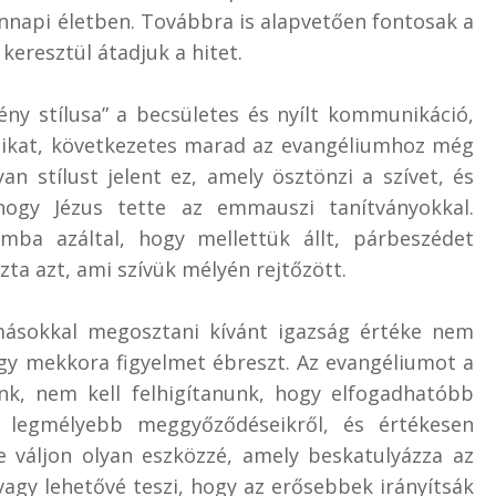
ennapi életben. Továbbra is alapvetően fontosak a
eresztül átadjuk a hitet.
ztény stílusa” a becsületes és nyílt kommunikáció,
másikat, következetes marad az evangéliumhoz még
an stílust jelent ez, amely ösztönzi a szívet, és
hogy Jézus tette az emmauszi tanítványokkal.
mba azáltal, hogy mellettük állt, párbeszédet
zta azt, ami szívük mélyén rejtőzött.
másokkal megosztani kívánt igazság értéke nem
gy mekkora figyelmet ébreszt. Az evangéliumot a
k, nem kell felhigítanunk, hogy elfogadhatóbb
k legmélyebb meggyőződéseikről, és értékesen
e váljon olyan eszközzé, amely beskatulyázza az
vagy lehetővé teszi, hogy az erősebbek irányítsák