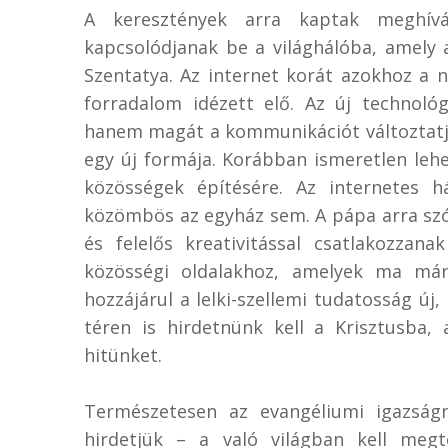
A keresztények arra kaptak meghívá
kapcsolódjanak be a világhálóba, amely 
Szentatya. Az internet korát azokhoz a n
forradalom idézett elő. Az új technol
hanem magát a kommunikációt változtatjá
egy új formája. Korábban ismeretlen leh
közösségek építésére. Az internetes h
közömbös az egyház sem. A pápa arra szó
és felelős kreativitással csatlakozzana
közösségi oldalakhoz, amelyek ma már 
hozzájárul a lelki-szellemi tudatosság új
téren is hirdetnünk kell a Krisztusba,
hitünket.
Természetesen az evangéliumi igazságn
hirdetjük – a való világban kell megt