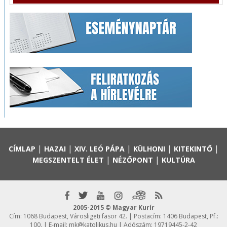
|
|
|
|
|
CÍMLAP
HAZAI
XIV. LEÓ PÁPA
KÜLHONI
KITEKINTŐ
|
|
MEGSZENTELT ÉLET
NÉZŐPONT
KULTÚRA
2005-2015 © Magyar Kurír
Cím: 1068 Budapest, Városligeti fasor 42. | Postacím: 1406 Budapest, Pf.:
100. | E-mail:
mk@katolikus.hu
| Adószám: 19719445-2-42