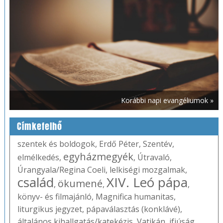
Korábbi napi evangéliumok »
Címkefelhő
szentek és boldogok
,
Erdő Péter
,
Szentév
,
egyházmegyék
elmélkedés
,
,
Útravaló
,
Úrangyala/Regina Coeli
,
lelkiségi mozgalmak
,
család
XIV. Leó pápa
ökumené
,
,
,
könyv- és filmajánló
,
Magnifica humanitas
,
liturgikus jegyzet
,
pápaválasztás (konklávé)
,
általános kihallgatás/katekézis
,
Vatikán
,
ifjúság