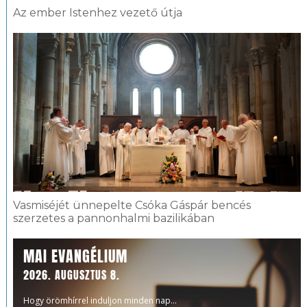
Az ember Istenhez vezető útja
Vasmiséjét ünnepelte Csóka Gáspár bencés
szerzetes a pannonhalmi bazilikában
MAI EVANGÉLIUM
2026. AUGUSZTUS 8.
Hogy örömhírrel induljon minden nap...