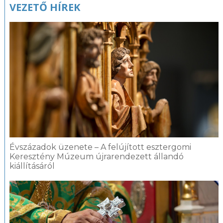
VEZETŐ HÍREK
Évszázadok üzenete – A felújított esztergomi
Keresztény Múzeum újrarendezett állandó
kiállításáról